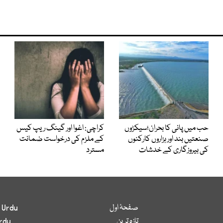
حب میں پانی کا بحران؛سیکڑوں
کراچی: اغوا اور گینگ ریپ کیس
صنعتیں بند اور ہزاروں کارکنوں
کے ملزم کی درخواست ضمانت
کی بیروزگاری کے خدشات
مسترد
صفحۂ اول
 Urdu
تازہ ترین
rdu