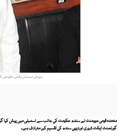
صوبائی اسمبلیاں مقامی حکومتوں کو اخ
متحدہ قومی موومنٹ نے سندھ حکومت کی جانب سے اسمبلی میں پیش کیا گی
گورنمنٹ ایکٹ شہری اوردیہی سندھ کی تقسیم کے مترادف ہے۔