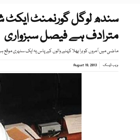
سندھ لوگل گورنمنٹ ایکٹ ش
مترادف ہے فیصل سبزواری
ماضی میں آمروں کو برا بھلا کہنے والوں کے پاس یہ ایک سنہری موقع ہ
ویب ڈیسک
August 19, 2013