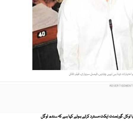
تیارات دینا ہی نہیں چاہتیں، فیصل سبزواری۔ فوٹو : فائل
ا
لوکل گورنمنٹ ایکٹ مسترد کرتے ہوئے کہا ہے کہ سندھ لوگل