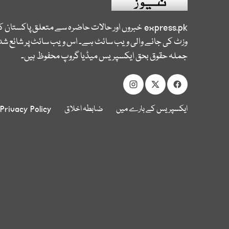
express.pk
خبروں اور حالات حاضرہ سے متعلق پاکستان 
وزٹ کی جانے والی ویب سائٹ ہے۔ اس ویب سائٹ پر شائع شدہ
جملہ حقوق بحق ایکسپریس میڈیا گروپ محفوظ ہیں۔
ایکسپریس کے بارے میں
ضابطہ اخلاق
Privacy Policy