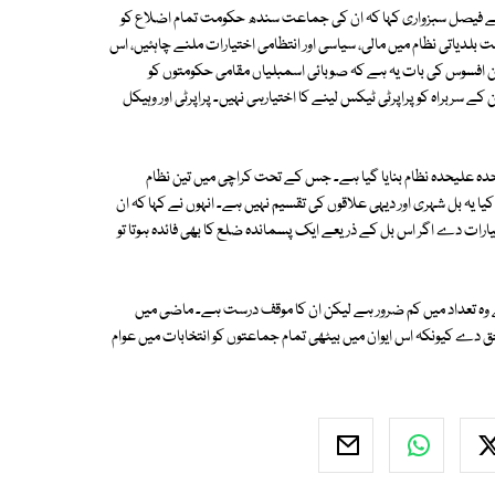
ے فیصل سبزواری کہا کہ ان کی جماعت سندھ حکومت تمام اضلاع کو
لدیاتی نظام میں مالی، سیاسی اور انتظامی اختیارات ملنے چاہئیں، اس
کن افسوس کی بات یہ ہے کہ صوبائی اسمبلیاں مقامی حکومتوں کو
ے سربراہ کو پراپرٹی ٹیکس لینے کا اختیارہی نہیں۔ پراپرٹی اور وہیکل
یحدہ علیحدہ نظام بنایا گیا ہے۔ جس کے تحت کراچی میں تین نظام
یا یہ بل شہری اور دیہی علاقوں کی تقسیم نہیں ہے۔ انہوں نے کہا کہ ان
 دے اگر اس بل کے ذریعے ایک پسماندہ ضلع کا بھی فائدہ ہوتا تو
ہے وہ تعداد میں کم ضرور ہے لیکن ان کا موقف درست ہے۔ ماضی میں
 حق دے کیونکہ اس ایوان میں بیٹھی تمام جماعتوں کو انتخابات میں عوام