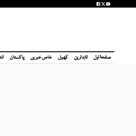
صفحۂ اول
تازہ ترین
کھیل
خاص خبریں
پاکستان
انٹ