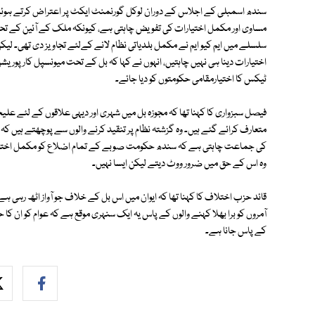
سندھ اسمبلی کے اجلاس کے دوران لوکل گورنمنٹ ایکٹ پر اعتراض کرتے ہوئ
مساوی اور مکمل اختیارات کی تفویض چاہتی ہے، کیونکہ ملک کے آئین کے تحت ب
سلسلے میں ایم کیو ایم نے مکمل بلدیاتی نظام لانے کےلئے تجاویز دی تھی۔ لی
اختیارات دینا ہی نہیں چاہتیں، انہوں نے کہا کہ بل کے تحت میونسپل کارپوریشن ک
ٹیکس کا اختیارمقامی حکومتوں کو دیا جائے۔
فیصل سبزواری کا کہنا تھا کہ مجوزہ بل میں شہری اور دیہی علاقوں کے لئے عل
متعارف کرائے گئے ہیں۔ وہ گزشتہ نظام پر تنقید کرنے والوں سے پوچھتے ہیں کہ ک
کی جماعت چاہتی ہے کہ سندھ حکومت صوبے کے تمام اضلاع کو مکمل اختیارات
وہ اس کے حق میں ضرور ووٹ دیتے لیکن ایسا نہیں۔
قائد حزب اختلاف کا کہنا تھا کہ ایوان میں اس بل کے خلاف جو آواز اٹھ رہی 
آمروں کو برا بھلا کہنے والوں کے پاس یہ ایک سنہری موقع ہے کہ عوام کو ان کا
کے پاس جانا ہے۔