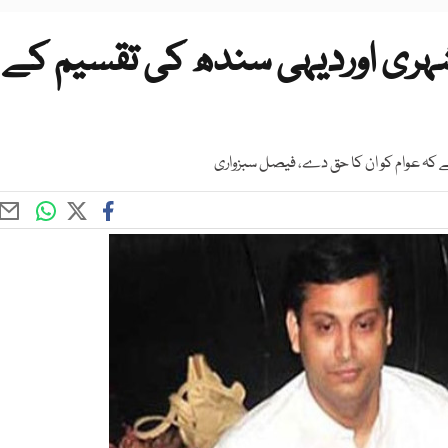
ہری اوردیہی سندھ کی تقسیم کے
ے کہ عوام کو ان کا حق دے، فیصل سبزواری