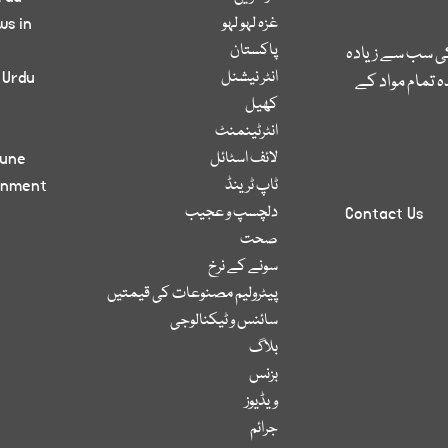
غزہ لہو لہو
ws in
پاکستان
کی سب سے زیادہ
انٹر نیشنل
 Urdu
 تمام مواد کے
کھیل
انٹرٹینمنٹ
لائف اسٹائل
bune
ٹاپ ٹرینڈ
inment
دلچسپ و عجیب
Contact Us
صحت
سونے کے نرخ
پیٹرولیم مصنوعات کی قیمتیں
سائنس و ٹیکنالوجی
بلاگ
بزنس
ویڈیوز
جرائم