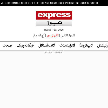
IVE STREAMING
EXPRESS ENTERTAINMENT
CRICKET PAKISTAN
TODAY'S PAPER
AUGUST 09, 2026
اشتہار لگائیں |
لائیو ٹی وی
| آج کا اخبار
ر نیشنل
ٹاپ ٹرینڈ
انٹرٹینمنٹ
لائف اسٹائل
فیکٹ چیک
صحت