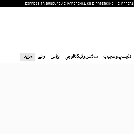
EXPRESS TRIBUNE
URDU E-PAPER
ENGLISH E-PAPER
SINDHI E-PAPER
L
دلچسپ و عجیب
سائنس و ٹیکنالوجی
بزنس
رائے
مزید