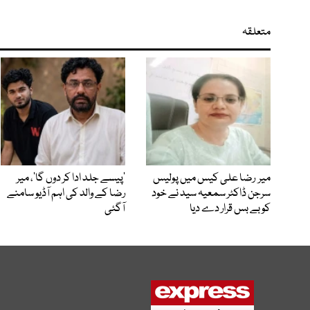
متعلقہ
میر رضا علی کیس میں پولیس
’پیسے جلد ادا کر دوں گا‘، میر
سرجن ڈاکٹر سمعیہ سید نے خود
رضا کے والد کی اہم آڈیو سامنے
کو بے بس قرار دے دیا
آگئی