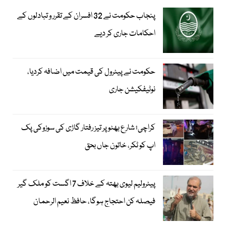
پنجاب حکومت نے 32 افسران کے تقرر و تبادلوں کے
احکامات جاری کر دیے
حکومت نے پیٹرول کی قیمت میں اضافہ کردیا،
نوٹیفکیشن جاری
کراچی؛ شارع بھٹو پر تیز رفتار گاڑی کی سوزوکی پک
اپ کو ٹکر، خاتون جاں بحق
پیٹرولیم لیوی بھتہ کے خلاف 7 اگست کو ملک گیر
فیصلہ کن احتجاج ہوگا، حافظ نعیم الرحمان