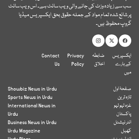
سب سے زیادہ وزٹ کی جانے والی ویب سائٹ ہے۔ اس ویب سائٹ
پر شائع شدہ تمام مواد کے جملہ حقوق بحق ایکسپریس میڈیا
گروپ محفوظ ہیں۔
ایکسپریس
ضابطہ
Privacy
Contact
کے بارے
اخلاق
Policy
Us
میں
صفحۂ اول
Showbiz News in Urdu
تازہ ترین
Sports News in Urdu
غزہ لہو لہو
International News in
پاکستان
Urdu
انٹر نیشنل
Business News in Urdu
کھیل
Urdu Magazine