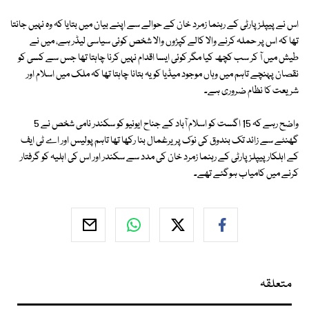
اس نے پیپلزپارٹی کے رہنما زمرد خان کے حوالے سے اپنے بیان میں بتایا کہ وہ نہیں جانتا
تھا کہ اس پر حملہ کرنے والا کالے کپڑوں والا شخص کوئی سیاسی لیڈر ہے، میں نے
طیش میں آ کر سب کچھ کیا مگر کوئی ایسا اقدام نہیں کرنا چاہتا تھا جس سے کسی کو
نقصان پہنچے تاہم میں وہاں موجود میڈیا کو یہ بتانا چاہتا تھا کہ ملک میں اسلام اور
شریعت کا نظام ضروری ہے۔
واضح رہے کہ 15 اگست کو اسلام آباد کے جناح ایونیو کو سکندر نامی شخص نے 5
گھنٹے سے زائد تک بندوق کی نوک پر یرغمال بنا رکھا تھا تاہم پولیس اور اے ٹی ایف
کے اہلکار پیپلز پارٹی کے رہنما زمرد خان کی مدد سے سکندر اور اس کی اہلیہ کو گرفتار
کرنے میں کامیاب ہوگئے تھے۔
متعلقہ