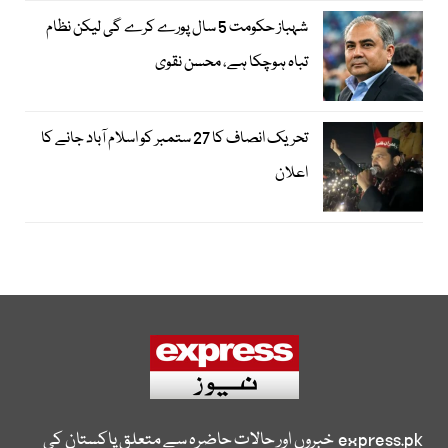
شہباز حکومت 5 سال پورے کرے گی لیکن نظام
تباہ ہوچکا ہے، محسن نقوی
تحریک انصاف کا 27 ستمبر کو اسلام آباد جانے کا
اعلان
express.pk
خبروں اور حالات حاضرہ سے متعلق پاکستان کی