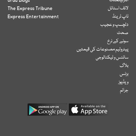
انٹرٹینمنٹ
Urdu Blogs
لائف اسٹائل
The Express Tribune
ٹاپ ٹرینڈ
Express Entertainment
دلچسپ و عجیب
صحت
سونے کے نرخ
پیٹرولیم مصنوعات کی قیمتیں
سائنس و ٹیکنالوجی
بلاگ
بزنس
ویڈیوز
جرائم