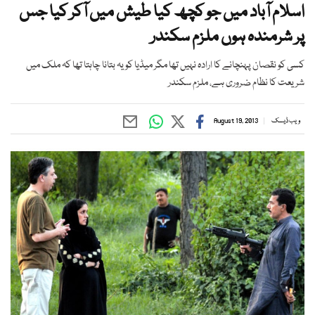
اسلام آباد میں جو کچھ کیا طیش میں آکر کیا جس
پر شرمندہ ہوں ملزم سکندر
کسی کو نقصان پہنچانے کا ارادہ نہیں تھا مگر میڈیا کو یہ بتانا چاہتا تھا کہ ملک میں
شریعت کا نظام ضروری ہے، ملزم سکندر
ویب ڈیسک
August 19, 2013