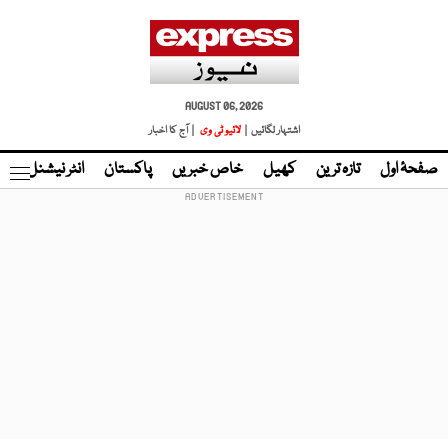
AUGUST 06, 2026
اشتہار لگائیں |
لائیو ٹی وی
| آج کا اخبار
صفحۂ اول
تازہ ترین
کھیل
خاص خبریں
پاکستان
انٹر نیشنل
ٹا