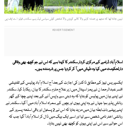
نہیں جانتا تھا کہ مجھ پر حملہ کرنے والا کالے کپڑوں والا شخص کوئی سیاسی لیڈر ہے، سکندر۔ فوٹو : اے ایف پی
اسلام آباد ڈرامے کے مرکزی کردار سکندر کا کہنا ہے کہ اس نے جو کچھ بھی وفاقی
دارلحکومت میں کیا وہ طیش میں آ کر کردیا جس پر شرمندہ ہوں۔
ایکسپریس نیوز کے مطابق ڈاکٹرز کی اجازت کے بعد آج اسلام آباد پولیس کے تفتیشی
افسر عبدالرحما ن نے پمز اسپتال میں زیر علاج ملزم سکندر کا بیان ریکارڈ کیا، سکندر
نے اپنے بیان میں پولیس کو بتایا کہ وہ دبئی سے واپس آنے کے بعد اپنے چچا کے گھر
رہائش پذیر ہوا جہاں نے وہ اپنی بیوی اور بچوں کے ہمراہ اسلام آباد میں آگیا۔ سکندر نے
اپنے پہلے باضابطہ بیان میں مزید بتایا کہ اس نے 2 پستول اور باقی اسلحہ پسرور کے
رہائشی اختر نامی شخص سے لیا اور اسے ایک بیگ میں ڈال کر اسلام آباد آگیا جب کہ
اس حوالے سے اس نے اپنی بیوی کو کچھ بھی نہيں بتایا۔