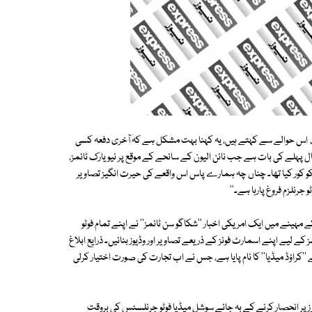
کینیڈا کی یونی ورسٹی آف ٹورنٹو کے ڈائریکٹر جرنلزم پروگرام Jeffrey Dvorkin اس حوالے سے کہتے ہیں، یہ کہنا بہت مشکل ہے کہ آخری دفعہ کسی
ل پہلے کی بات ہے جب نائن الیون کے سانحے کے موقع پر نیویارک ٹائمز،
ے کو کور کیا تھا۔ چناں چہ ہمارے پاس اس واقعے کی حیرت انگیز تصاویر
جرنلزم فروغ پارہا ہے۔''
مہینے میں ایک امریکی اخبار ''شکاگو سن ٹائمز'' نے اپنے تمام فوٹو
ز کے لیے اپنے اسمارٹ فونز کے ذریعے تصاویر اور وڈیوز بنائیں۔ ذرایع ابلاغ
 ''کراؤڈ میڈیا'' کا نام پایا ہے، جس نے اب تجارت کی صورت اختیار کرلی
فرز پر انحصار کرنے کے بہ جائے سوشل میڈیا فوٹو جرنلسٹس کی بروقت