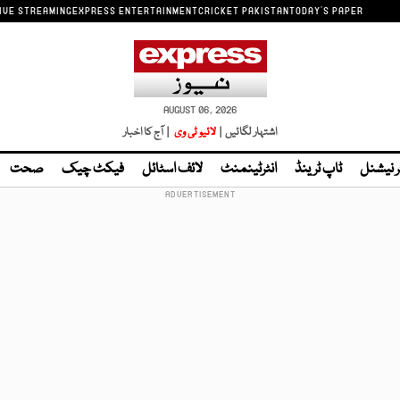
IVE STREAMING
EXPRESS ENTERTAINMENT
CRICKET PAKISTAN
TODAY'S PAPER
AUGUST 06, 2026
اشتہار لگائیں |
لائیو ٹی وی
| آج کا اخبار
ر نیشنل
ٹاپ ٹرینڈ
انٹرٹینمنٹ
لائف اسٹائل
فیکٹ چیک
صحت