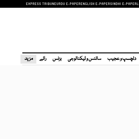
EXPRESS TRIBUNE
URDU E-PAPER
ENGLISH E-PAPER
SINDHI E-PAPER
L
دلچسپ و عجیب
سائنس و ٹیکنالوجی
بزنس
رائے
مزید