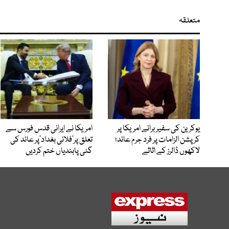
متعلقہ
یوکرین کی سفیر برائے امریکا پر
امریکا نے ایرانی قدس فورس سے
کرپشن الزامات پر فرد جرم عائد؛
تعلق پر’فلائی بغداد‘پر عائد کی
لاکھوں ڈالرز کے اثاثے
گئی پابندیاں ختم کردیں