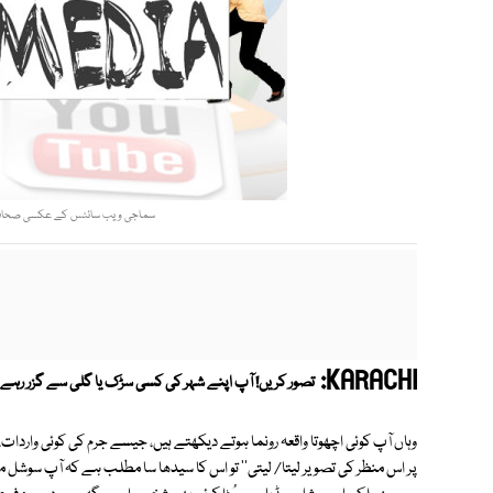
سماجی ویب سائٹس کے عکسی صحافت کی 
KARACHI:
تصور کریں! آپ اپنے شہر کی کسی سڑک یا گلی سے گزر رہے 
وہاں آپ کوئی اچھوتا واقعہ رونما ہوتے دیکھتے ہیں، جیسے جرم کی کوئی واردات، 
پر اس منظر کی تصویر لیتا/ لیتی'' تو اس کا سیدھا سا مطلب ہے کہ آپ سوشل م