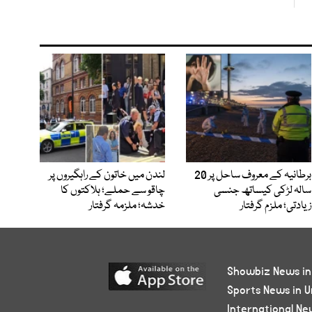
برطانیہ کے معروف ساحل پر 20
لندن میں خاتون کے راہگیروں پر
سالہ لڑکی کیساتھ جنسی
چاقو سے حملے؛ ہلاکتوں کا
زیادتی؛ ملزم گرفتار
خدشہ؛ ملزمہ گرفتار
Showbiz News in
Sports News in U
International Ne