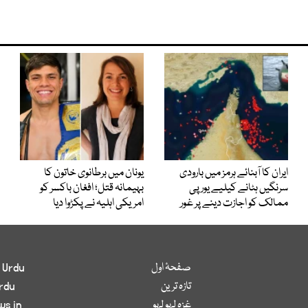
ایران کا آبنائے ہرمز میں بارودی
یونان میں برطانوی خاتون کا
سرنگیں ہٹانے کیلیے یورپی
بہیمانہ قتل؛ افغان باکسر کو
ممالک کو اجازت دینے پر غور
امریکی اہلیہ نے پکڑوا دیا
صفحۂ اول
 Urdu
تازہ ترین
rdu
غزہ لہو لہو
ws in