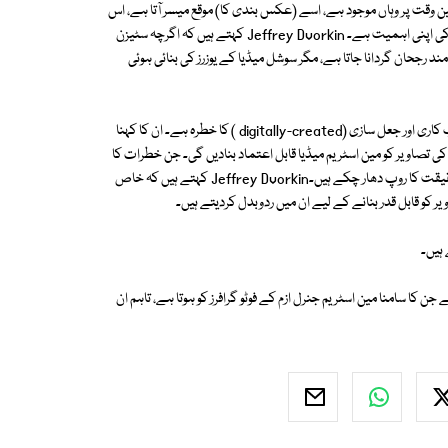
وئے عین وقت پر وہاں موجود ہے، اسے (عکس بندی کا) موقع میسر آتا ہے، اس
سے کوئی فرق نہیں پڑتا کہ تصویر اچھی ہے یا نہیں۔ یہ رائے اپنی جگہ تاہم معیار کی اپنی اہمیت ہے۔ Jeffrey Dvorkin کہتے ہیں کہ اگرچہ سٹیزن
ند رجحان گردانا جاتا ہے، مگر سوشل میڈیا کے یوزرز کی بنائی ہوئی
اپنی بات کی وضاحت کرتے ہوئے وہ کہتے ہیں کہ سٹیزن فوٹو جرنل ازم میں فریب کاری اور جعل سازی (digitally-created ) کا خطرہ ہے۔ ان کا کہنا
 تصاویر کو مین اسٹریم میڈیا قابل اعتماد بنادیں گی۔ جن خطرات کا
تذکرہ Jeffrey Dvorkin نے کیا ہے۔ سوشل میڈیا کی حد تک تو یہ خطرات حقیقت کا روپ دھار چکے ہیں۔Jeffrey Dvorkin کہتے ہیں کہ خاص
ر کو قابل قدر بنانے کے لیے ان میں ردوبدل کردیتے ہیں۔
 ہیں۔
 جن کا سامنا مین اسٹریم جنرل ازم کے فوٹو گرافرز کو ہوتا ہے، تاہم ان