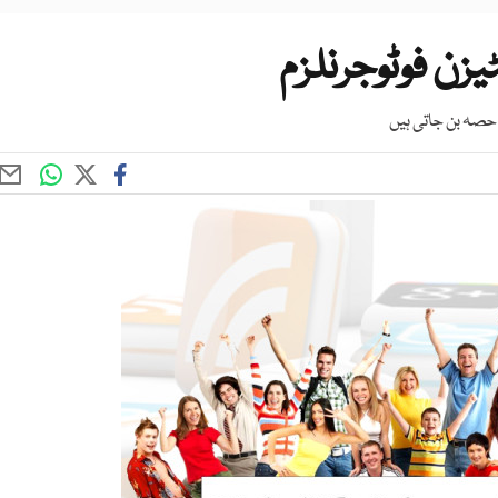
زن فوٹوجرنلزم
 حصہ بن جاتی ہیں