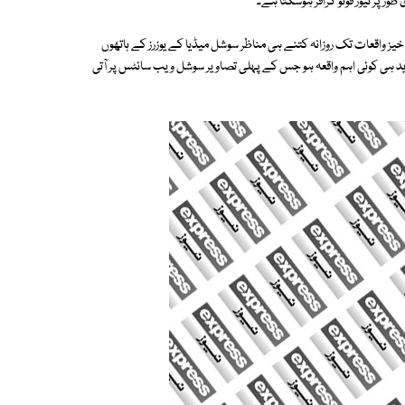
 پر نیوز فوٹو گرافر ہوسکتا ہے۔
ز واقعات تک روزانہ کتنے ہی مناظر سوشل میڈیا کے یوزرز کے ہاتھوں
د ہی کوئی اہم واقعہ ہو جس کے پہلی تصاویر سوشل ویب سائٹس پر آتی