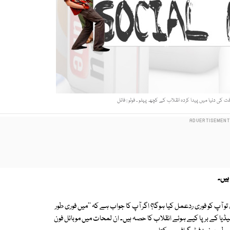
دنیا میں پیدا کردہ انقلاب کے کچھ پہلو ۔ فوٹو : فائل
ہیں۔
تو آپ کو فوری ردعمل کیا ہوگا؟ اگر آپ کا جواب ہے کہ ''میں فوری طور
یڈیا کے برپا کیے ہوئے انقلاب کا حصہ ہیں۔ ان لمحات میں موبائل فون