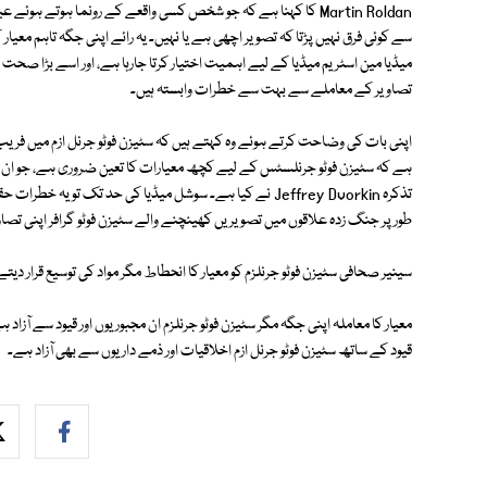
Martin Roldan کا کہنا ہے کہ جو شخص کسی واقعے کے رونما ہوتے ہ
میڈیا مین اسٹریم میڈیا کے لیے اہمیت اختیار کرتا جارہا ہے، اور اسے بڑا صحت م
تصاویر کے معاملے سے بہت سے خطرات وابستہ ہیں۔
ہے کہ سٹیزن فوٹو جرنلسٹس کے لیے کچھ معیارات کا تعین ضروری ہے، جو ان کی
طور پر جنگ زدہ علاقوں میں تصویریں کھینچنے والے سٹیزن فوٹو گرافر اپنی تصاوی
سینیر صحافی سٹیزن فوٹو جرنلزم کو معیار کا انحطاط مگر مواد کی توسیع قرار دیتے
معیار کا معاملہ اپنی جگہ مگر سٹیزن فوٹو جرنلزم ان مجبوریوں اور قیود سے آزاد ہے
قیود کے ساتھ سٹیزن فوٹو جرنل ازم اخلاقیات اور ذمے داریوں سے بھی آزاد ہے۔