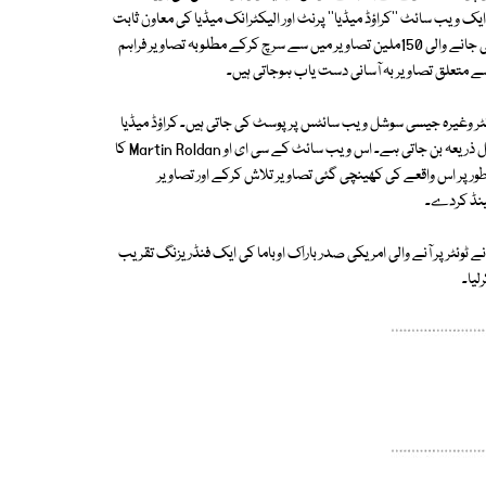
ک ویب سائٹ ''کراؤڈ میڈیا'' پرنٹ اور الیکٹرانک میڈیا کی معاون ثابت
ہورہی ہے۔ یہ ویب سائٹ اپنے خودکار سرچنگ سسٹم کے ذریعے روزانہ کھینچی جانے والی 150ملین تصاویر میں سے سرچ کرکے مطلوبہ تصاویر فراہم
 متعلق تصاویر بہ آسانی دست یاب ہوجاتی ہیں۔
ئٹر وغیرہ جیسی سوشل ویب سائٹس پر پوسٹ کی جاتی ہیں۔ کراؤڈ میڈیا
نیوز ایجنسیز کے لیے صارفین کی ان تصاویر یا مطلوبہ تصویروں تک رسائی کا سہل ذریعہ بن جاتی ہے۔ اس ویب سائٹ کے سی ای او Martin Roldan کا
طور پر اس واقعے کی کھینچی گئی تصاویر تلاش کرکے اور تصاویر
ینڈ کردے۔
 ٹوئٹر پر آنے والی امریکی صدر باراک اوباما کی ایک فنڈریزنگ تقریب
لیا۔