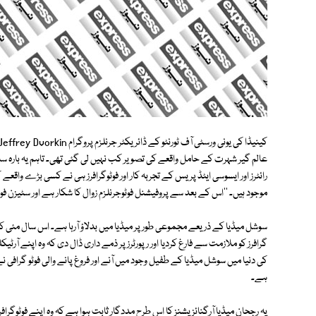
عالم گیر شہرت کے حامل واقعے کی تصویر کب نہیں لی گئی تھی۔ تاہم یہ بارہ سا
رائٹرز اور ایسوسی ایٹڈ پریس کے تجربہ کار اور فوٹوگرافرز ہی نے کسی بڑے واقع
موجود ہیں۔ ''اس کے بعد سے پروفیشنل فوٹوجرنلزم زوال کا شکار ہے اور سٹیزن فوٹو 
سوشل میڈیا کے ذریعے مجموعی طور پر میڈیا میں بدلاؤ آرہا ہے۔ اس سال مئی کے 
گرافرز کو ملازمت سے فارغ کردیا اور رپورٹرز پر ذمے داری ڈال دی کہ وہ اپنے آرٹیکل
کی دنیا میں سوشل میڈیا کے طفیل وجود میں آنے اور فروغ پانے والی فوٹو گرافی نے
ہے۔
یہ رجحان میڈیا آرگنائزیشنز کا اس طرح مددگار ثابت ہوا ہے کہ وہ اپنے فوٹوگرا