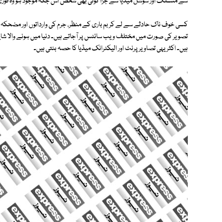
سے منسلک اور سوشل میڈیا سے جُڑا کوئی بھی شخص اس جگہ موجود ہو وہ فوری طور
کسی خوف ناک حادثے سے لے کر بم باری کے منظر، جرم کی وارداتوں اور مضحکہ خی
تصویر کی صورت میں مختلف ویب سائٹس پر آجاتے ہیں۔ دنیا میں ہونے والا شای
ہیں۔ اکثر یہی تصاویر پرنٹ اور الیکٹرانک میڈیا کا حصہ بنتی ہیں۔