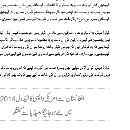
کھینچی گئی اور بہتر سے بہتر تصاویر کا انتخاب کرسکتے ہیں۔ اس سلسلے میں ای
کرسکتی ہے۔ اس طرح درکار وقت میں تصاویر کے خزانے سے کسی نیوز اسٹوری سے
کراؤڈ میڈیا یہ تصاویر عام صارفین سے حاصل کرتی ہے، جو عموماً فیس بُک، ٹو
کہنا ہے کہ وہ کوشاں ہیں کہ جو ہی کوئی واقعہ رونما ہو ان کی ویب سائٹ فوری 
کھینچنے والے صارف کو خودکار طریقے سے تصاویر کے حصول کے لیے میل س
کراؤڈ میڈیا کو آن لائن ہوئے ابھی پندرہ منٹ ہی گزرے تھے کہ اس ویب سائٹ نے
میں شرکت کی اولین تصاویر کرلیں اور ان کی اشاعت کے لیے گاہک بھی تلاش کر