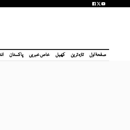
صفحۂ اول
تازہ ترین
کھیل
خاص خبریں
پاکستان
انٹ