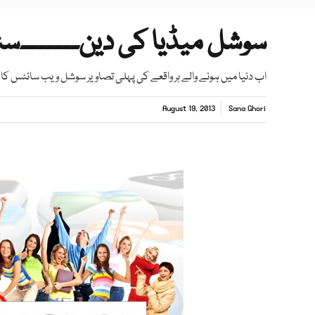
سوشل میڈیا کی دین۔۔۔۔۔۔۔سٹی
اب دنیا میں ہونے والے ہر واقعے کی پہلی تصاویر سوشل ویب سائٹس کا
August 19, 2013
Sana Ghori