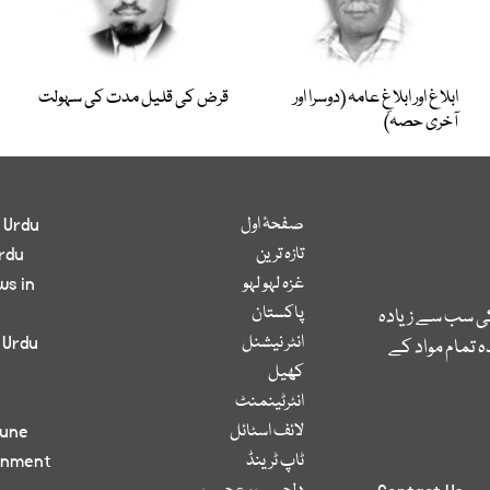
ابلاغ اور ابلاغِ عامہ (دوسرا اور
قرض کی قلیل مدت کی سہولت
آخری حصہ)
صفحۂ اول
 Urdu
تازہ ترین
rdu
غزہ لہو لہو
ws in
پاکستان
کی سب سے زیادہ
انٹر نیشنل
 Urdu
 تمام مواد کے
کھیل
انٹرٹینمنٹ
لائف اسٹائل
bune
ٹاپ ٹرینڈ
inment