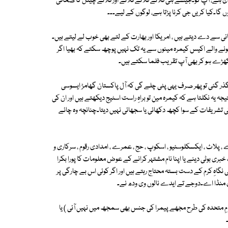
 ہے، آپ کو۔جیسے ہی فلانے فلانے فلانے اور فلانے چینل کا صحافی
ا۔کیا کریں جی کرنا پڑتا ہے، لوگوں کے لیے۔۔۔
انی سے دے دیتے ہیں ، امریکا اور بھارت کے لتے بھی خوب لے لیتے ہیں۔
نے والے اکیس کیمرہ مینوں سے یہ تک نہیں پوچھ سکتے کہ بھیا اگر
کھڑے ہو کر بھی آپ تقریب فلما سکتے ہیں۔
ر گذر گئی تو پھر صرف یہی پٹی چلے گی کہ آل پاکستان گھامڑ ایسوسی
یہ نکلتا ہے کہ کیمرہ مین تو براہِ راست اسٹیج دیکھتے ہیں اور ان کی
ی تشریفات کے سوا کچھ دکھائی یا سجھائی نہیں دیتا۔چنانچہ وہ چائے
ے ، پلاٹ ، ایکسکلوسئیو ، اسکوپ ، حج ، عمرے ، امدادی رقوم ، سرکاری و
 خبری بوٹی دینے یا اپنا نام مشتہر کرانے کے عوض معلومات کا پورا بکرا
 نگاہِ کرم کے دست بستہ محتاج رہتے ہیں اور اگر کوئی اس بے چارگی پر
ای منڈا اے۔دوجے تے ایدے نالوں وی ودھ نے۔
قوامِ متحدہ کی طرح مجھے پیمرا کی جنس بھی سمجھ میں نہیں آئی ) یا