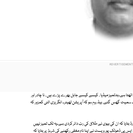
 اٹھتا ہے۔بدتمیز میڈیا ، کیسے کیسے جاہل بھرے پڑے ہیں ، نا چادر اور
ے سمیت گھس گئے، بیڈ روم ہو کہ آپریشن تھیٹر۔ انگریزی اتنی کمزور کہ
کارڈ بتایا کہ ان کی بیوی نے طلاق کی رٹ دائر کردی ہے۔یہ تک تمیز نہیں
یس پی ڈھولک پور ویسٹ نے اپنا نام مخفی رکھنے کی شرط پر بتایا کہ