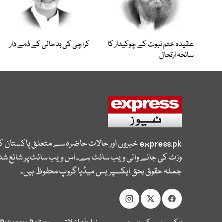
عقیدہ ختم نبوت کے چوکیدار کا
کراچی کی بدحالی کے ذمے دار
سانحہ ارتحال
express.pk
خبروں اور حالات حاضرہ سے متعلق پاکستان 
وزٹ کی جانے والی ویب سائٹ ہے۔ اس ویب سائٹ پر شائع شدہ
جملہ حقوق بحق ایکسپریس میڈیا گروپ محفوظ ہیں۔