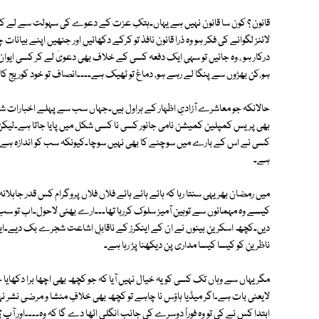
قانون ؟ کون سا قانون نہیں ہے یہاں۔ہتکِ عزت کے دعوے کی سہولت سے لے کر قا
لائنز لگوانے کی فکر ہو وہ ذرا قانون نافذ تو کرکے دکھائیں اور جنھیں اپنے بیان
درکار ہو ، وہ جائیں تو سہی ایک دفعہ کسی کے خلاف بھی دعویٰ لے کر کسی ایو
ہو،کن بھڑوں سے پنگا لے رہے ہو، دماغ تو ٹھیک ہے۔۔۔۔انصاف تو خود کوریج کا 
حالانکہ جو معاشرے آزادیِ اظہار کے ہراول ہیں۔جہاں سب سے پہلے اخبارات شایع
بھی پریس کمپلین کمیشن نامی جانور کسی نا کسی شکل میں پایا جاتا ہے۔لیکن آ
کسی نے اس کے بارے میں سوچنے کا بھی نہیں سوچا۔کیونکہ سب کو اندازہ ہے ک
ہے۔
میں رمضان بھر یہی سنتا رہا کہ ہائے ہائے ہائے فلاں فلاں پروگرام کس قدر ج
کیسے وہ مہمانوں سے توہین آمیز سلوک کررہا تھا۔۔۔ارے بھئی لاحول۔اب تو سب
دیں۔کچھ اسکرین بینوں نے ان کے اینکرز کے ناقابلِ اشاعت شجرے بک دیے۔ایک آ
ناظرین کو کیسا کیسا مداری پن دیکھنا پڑ رہا ہے۔
مگر یہاں سے وہاں تک کسی کو یہ خیال نہیں آیا کہ جو کچھ بھی اچھا برا دکھایا ج
لایعنی بات ہے۔اگر میڈیا ہاؤس نا چاہے تو کچھ بھی خلافِ منشا و مرضی نشر 
ابتدا کس نے کی تو وہ فوراً دوسرے کی جانب انگلی اٹھا دے گا کہ وہ۔۔۔۔اور آپ ؟