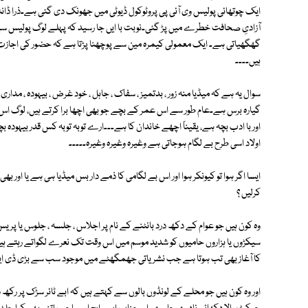
ایک چوتھائی پولیس وی آئی پی پروٹوکول ڈیوٹی میں جھونک دی گئی ہے۔ذرا ڈانٹو ڈپٹو
آزادیِ صحافت خطرے میں پڑ گئی۔نوبت با ایں جا رسید کہ پہلے لوگ پولیس سے ڈر
گھگھیاتی ہے۔ ایک معمولی کیمرہ مین سے پوچھنا پڑتا ہے کہ حضور کی اجازت ہو 
ہیں۔۔۔۔
سوال یہ ہے کہ میڈیا منہ زور ، بدتمیز ، سفاک ، جاہل ، خود غرض ، بیہودہ ، مدار
گیارہ برس ہے۔عام طور سے اس عمر کے بچے جو بھی اچھا برا کرتے ہیں، لوگ اس کا ذ
اور با ادب بچہ ہے، یقیناً اچھے خاندان کا ہے۔۔۔ارے توبہ توبہ کس قدر بیہودہ 
اولاد اسی طرح بے لگام ہوجاتی ہے وغیرہ وغیرہ وغیرہ۔۔۔۔۔
ایسا اگر ہوا تو کیونکر ہوا اور اس بے لگامی کا ذمے دار بس میڈیا ہی ہے یا اور
کرلیں ؟
وہ کون ہیں جو عوام کے دکھ درد بانٹنے کے نام پر اجلاس ، جلسہ ، جلوس یا پ
سیکڑوں یا ہزاروں حامیوں کو شدید موسم میں اس وقت تک نعرے لگواتے رہتے ہیں
کا آغاز بھی تب ہوتا ہے جب نشریاتی جھمگھٹے میں موجود سب سے بڑی ڈی ایس ا
اور وہ کون ہیں جو محلے کے لونڈوں بالوں سے کہتے ہیں کہ ابے ٹائر سڑک پر رک