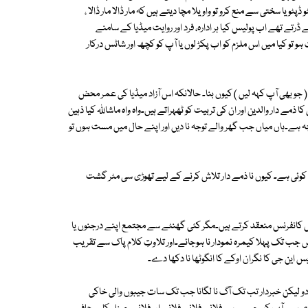
 یا سختی سے منع کرو تو واویلا مچا دیتے ہیں کہ مار ڈالا مار ڈالا ،
تے تھے اب پولیس کیا ہر ادارہ، فرد اور روایت میڈیا کے سامنے
تو کیا میں اس ملزم کو اب پکڑ لوں یا آپ کو کچھ اور شاٹس درکار
ی ( جو بھی آپ کہہ لیں ) کیوں بنا۔ حالانکہ اس آزاد میڈیا کی عمر محض
مے دار والدین اور ان کی تربیت کو ٹھہراتے ہیں۔واہ واہ ماشاللہ کیا ذہین
بچہ ہے۔ہاں میاں جب گھر والے توجہ نا دیں اور اپنے حال میں مست ہوں تو
 بھی کوئی ہے۔ کیوں نا ذمے دار تلاش کرنے کے لیے تھوڑی سی مٹر گشت
ریس کانفرنس منعقد کرتے ہیں۔مگر کئی گھنٹے سے مجتمع اپنے درجنوں یا
 جب تک پہلا کیمرہ نمودار نا ہوجائے۔اور تلاوتِ کلام پاک سے تقریب
ین جی کا نگران اوکے کا انگوٹھا نا دکھا دے۔
ھ دو لیکن خبردار تب تک آگ نا لگانا جب تک سات جیبوں والی خاکی