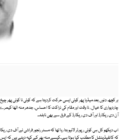
ہر کچھ دنوں بعد میڈیا پھر کوئی ایسی حرکت کردیتا ہے کہ کوئی نا کوئی پھر چیخ
چاردیواری کا خیال ، نا وقت اور مقام کی نزاکت کا احساس، جدھر منہ اٹھا کیمر
آن دی ریکارڈ اور آف دی ریکارڈ کے فرق سے بھی نابلد۔
اب دیکھو کل ہی کوئی رپورٹر لائیو بتا رہا تھا کہ مسٹر رنجور فراشی نے آف دی ری
کہ کانفیڈینشل کا مطلب کیا ہوتا ہے۔کیسے منہ بھر کے کہہ دیتے ہیں کہ ایس ا