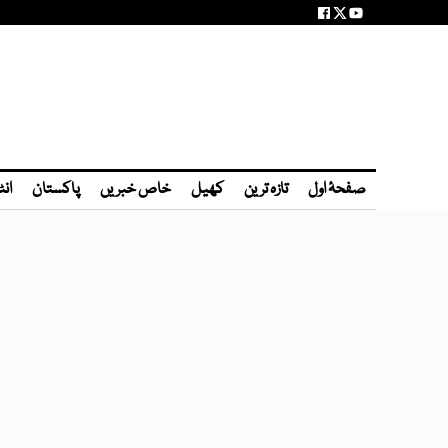
صفحۂ اول
تازہ ترین
کھیل
خاص خبریں
پاکستان
انٹ