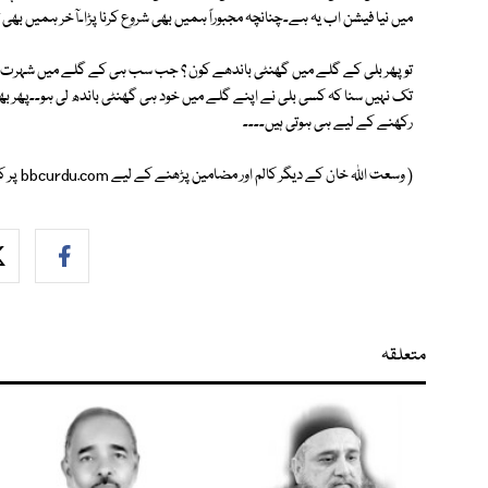
میں نیا فیشن اب یہ ہے۔چنانچہ مجبوراً ہمیں بھی شروع کرنا پڑا۔آخر ہمیں بھی تو ا
تو پھر بلی کے گلے میں گھنٹی باندھے کون ؟ جب سب ہی کے گلے میں شہرت اور
تک نہیں سنا کہ کسی بلی نے اپنے گلے میں خود ہی گھنٹی باندھ لی ہو۔۔پھر بھ
رکھنے کے لیے ہی ہوتی ہیں۔۔۔۔
( وسعت اللہ خان کے دیگر کالم اور مضامین پڑھنے کے لیے bbcurdu.com پر کلک کیجیے )
متعلقہ