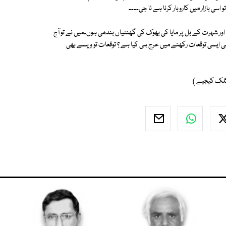
سی بازار میں کاروبار کرنا ہے نا جی۔۔۔۔
 شہرت کے بل پر مایا کی بھوک کی گھنٹیاں بندھی ہوں۔میں نے تو آج
ی ایسی توقعات رکھنے میں حرج ہی کیا ہے ؟ توقعات تو ویسے بھی