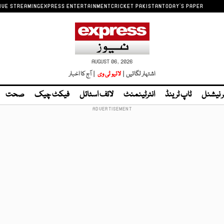
IVE STREAMING
EXPRESS ENTERTAINMENT
CRICKET PAKISTAN
TODAY'S PAPER
AUGUST 06, 2026
اشتہار لگائیں |
لائیو ٹی وی
| آج کا اخبار
ر نیشنل
ٹاپ ٹرینڈ
انٹرٹینمنٹ
لائف اسٹائل
فیکٹ چیک
صحت