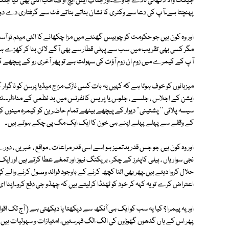
جیکٹ والا دکھائی نادے جاوے۔اور جناب ایس ایچ او صاحب اتنی بھی کیا جلدی
پہنچتا ہے۔آپ کی دعا سے وکٹری کا نشان بناتے بناتے فٹ سے گرفتاری دے دوں گ
اور وہ کون ہیں جو حکومت کو چوبیس گھنٹے میں مزا چکھانے کا الٹی میٹم تو آس
مگر کسی بھی تقریب میں سب سے پہلی قطار سے بھی آگے لائن بنا کر کھڑے ہو
آپ کے کیمرے میں زوم ان زوم آؤٹ کی سہولت ہے تو پھر آخری رو کے پیچھے 
میزبانوں کو خوف ہوتا ہے کہ کہیں یہ بات کسی نازک مزاج میڈیا پرسن کو ناگوا
ایشن کے اجلاس ، جلسے ، جلوس یا پریس کانفرنس میں بد نظمی کے مناظر۔۔نتیجہ 
سیسہ پلائی '' پشتینی'' دیوار کے پیچھے بیٹھے تمام حاضرین کو کیمرہ مینوں ک
کے وقفے سے پہلے پہلے اپنے ہی خون کا ایک ایک مگ پی چکے ہوتے ہیں۔
اور وہ کون ہیں جو جس قدر بدتمیز ہو اسے اسی قدر مراعات ، مواقع ، خبریں ، دور
نجی سواریاں ، ہیلی کاپٹرز کے چکر ، بریکنگ نیوز اور تمغے عطا کرتے ہیں اور ایک
حلال کروا دیتے ہیں۔پھر بھی اتنا کچھ کرنے کے باوجود فوائد وصول کرنے والے کی
اعتراض کرے تو یہ کہہ کر خود کو ٹھنڈا کرلیتے ہیں کہ چھڈو جی دفع کرو۔اپنا 
اور یہ پیمرا ؟ کیا یہ سب کو ایک ہی آنکھ سے دیکھتا یا دیکھتی ہے ( آج تک ا
پھر اس کے ہاں گدھوں گھوڑوں کی الگ الگ فہرستیں، امتیازات و سہولیات ہیں۔