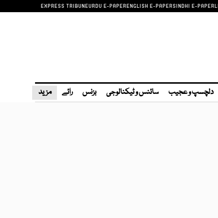
EXPRESS TRIBUNE
URDU E-PAPER
ENGLISH E-PAPER
SINDHI E-PAPER
L
دلچسپ و عجیب
سائنس و ٹیکنالوجی
بزنس
رائے
مزید