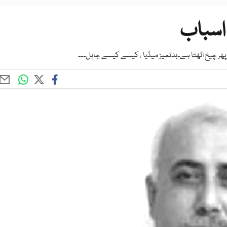
اسباب
 پھر چیخ اٹھتا ہے۔بدتمیز میڈیا ، کیسے کیسے جاہل۔۔۔