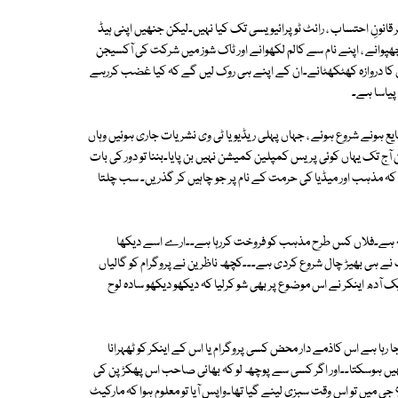
نونِ احتساب ، رائٹ ٹو پرائیویسی تک کیا نہیں۔لیکن جنھیں اپنی ہیڈ
ات چھپوانے ، اپنے نام سے کالم لکھوانے اور ٹاک شوز میں شرکت کی آکسیجن
ان کا دروازہ کھٹکھٹانے۔ان کے اپنے ہی روک لیں گے کہ کیا غضب کررہے
پیاسا ہے۔
 ہونے شروع ہوئے ، جہاں پہلی ریڈیو یا ٹی وی نشریات جاری ہوئیں وہاں
ج تک یہاں کوئی پریس کمپلین کمیشن نہیں بن پایا۔بننا تو دور کی بات
ہ مذہب اور میڈیا کی حرمت کے نام پر جو چاہیں کر گذریں۔ سب چلتا
اہلانہ ہے۔فلاں کس طرح مذہب کو فروخت کررہا ہے۔۔ارے اسے دیکھا
 نے ہی بھیڑ چال شروع کردی ہے۔۔۔کچھ ناظرین نے پروگرام کو گالیاں
دھ اینکر نے اس موضوع پر بھی شو کرلیا کہ دیکھو دیکھو سادہ لوح
ا رہا ہے اس کاذمے دار محض کسی پروگرام یا اس کے اینکر کو ٹھہرانا
نہیں ہوسکتا۔۔اور اگر کسی سے پوچھ لو کہ بھائی صاحب اس پھکڑ پن کی
 جی میں تو اس وقت سبزی لینے گیا تھا۔واپس آیا تو معلوم ہوا کہ مارکیٹ