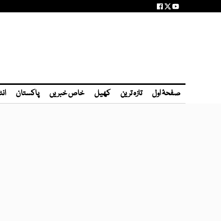
صفحۂ اول
تازہ ترین
کھیل
خاص خبریں
پاکستان
انٹ