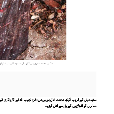
مقتول محمد عمر بروہی گوٹھ کی مسجد کا پیش امام تھا 
صابراں کو کلہاڑیوں کے وار سے قتل کردیا۔