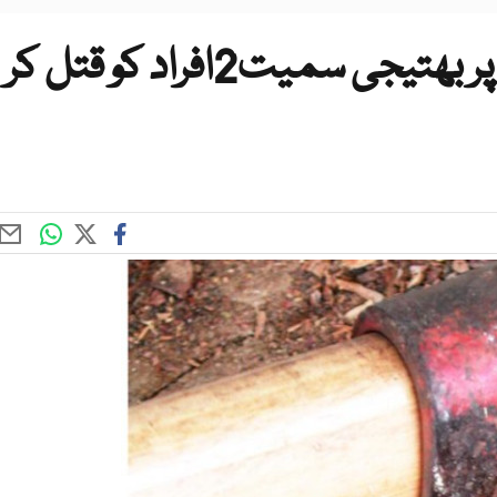
نوابشاہ چچا نے غیرت کے نام پر بھتیجی سمیت2افراد کو قتل کر