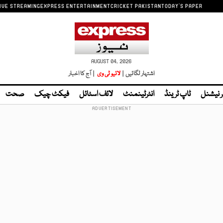
IVE STREAMING
EXPRESS ENTERTAINMENT
CRICKET PAKISTAN
TODAY'S PAPER
AUGUST 04, 2026
اشتہار لگائیں |
لائیو ٹی وی
| آج کا اخبار
ر نیشنل
ٹاپ ٹرینڈ
انٹرٹینمنٹ
لائف اسٹائل
فیکٹ چیک
صحت