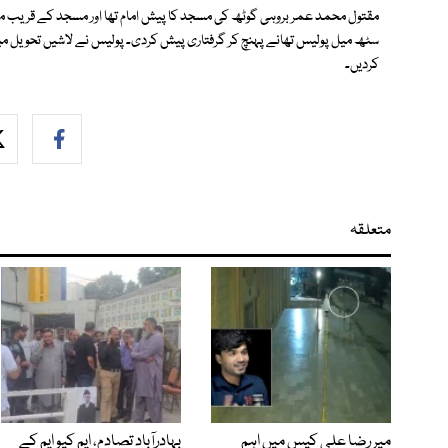
مقتول محمد عمر بروہی گوٹھ کی مسجد کا پیش امام تھا اور مسجد کے قریب مل
سٹھ میل پولیس تھانے پہنچ کر گرفتاری پیش کردی۔ پولیس نے لاشیں تحویل میں 
کردیں۔
متعلقہ
میر رضا علی کیس میں اہم
بہادرآباد تصادم، ایم کیو ایم کے