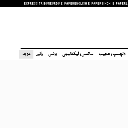
EXPRESS TRIBUNE
URDU E-PAPER
ENGLISH E-PAPER
SINDHI E-PAPER
L
دلچسپ و عجیب
سائنس و ٹیکنالوجی
بزنس
رائے
مزید