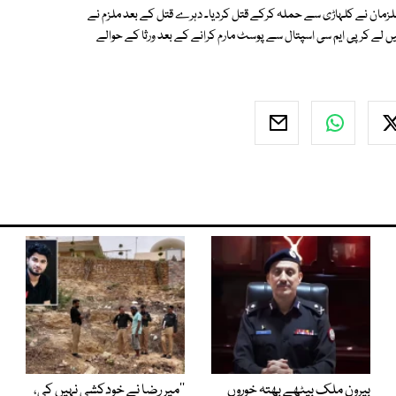
زمان نے کلہاڑی سے حملہ کرکے قتل کردیا۔ دہرے قتل کے بعد ملزم نے
لے کر پی ایم سی اسپتال سے پوسٹ مارم کرانے کے بعد ورثا کے حوالے
بیرون ملک بیٹھے بھتہ خوروں
’’میر رضا نے خودکشی نہیں کی،