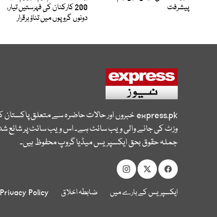
پیشرفت
200 کارکنان کی فہرستیں تیار،
دونوں گروپوں میں تناؤ برقرار
express.pk
خبروں اور حالات حاضرہ سے متعلق پاکستان 
وزٹ کی جانے والی ویب سائٹ ہے۔ اس ویب سائٹ پر شائع شدہ
جملہ حقوق بحق ایکسپریس میڈیا گروپ محفوظ ہیں۔
ایکسپریس کے بارے میں
ضابطہ اخلاق
Privacy Policy