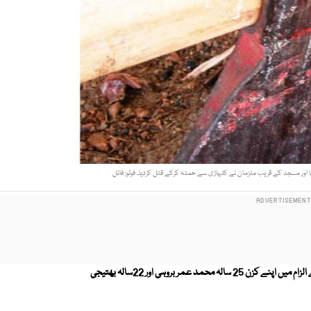
اور مسجد کے قریب ملزمان نے کلہاڑی سے حملہ کرکے قتل کردیا۔ فوٹو: فائل
سٹھ میل کے قریب گوٹھ محمد خان بروہی مں ملزم نجیب اللہ نے کاروکاری کے الزام میں اپنے کزن 25 سالہ محمد عمر بروہی اور 22سالہ بھتیجی