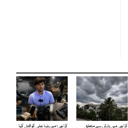
کراچی میں بارش سے متعلق
کراچی؛ میر رضا علی کو قتل کیا