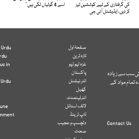
کی گرفتاری کے لیے کوششیں تیز
اسے 4 گولیاں لگی ہیں‘‘
کر دیں، ایڈیشنل آئی جی
صفحۂ اول
 Urdu
تازہ ترین
rdu
غزہ لہو لہو
ws in
پاکستان
کی سب سے زیادہ
انٹر نیشنل
 Urdu
 تمام مواد کے
کھیل
انٹرٹینمنٹ
لائف اسٹائل
bune
ٹاپ ٹرینڈ
inment
دلچسپ و عجیب
Contact Us
صحت