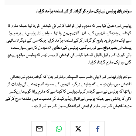
سولجر بازار پولیس نے ایک ملزم کو گرفتار کر کے اسلحہ برآمد کرلیا۔
پولیس نے دعویٰ کیا ہے کہ ملزم وکیل کو اغوا کرنے کی کوشش کر رہا تھا جبکہ ملزم کا
کہنا ہے وہ دیگر ساتھیوں کے ساتھ گاڑی چھین رہا تھا۔ سولجر بازار پولیس نے بریٹو روڈ
سے ایک ملزم فرید بلوچ کو گرفتار کر کے اسلحہ برآمد کرلیا جبکہ اس کے دیگر 2 ساتھی
یوسف اور بشیر موقع سے فرار ہوگئے۔ پولیس کے مطابق 3 ملزمان کار میں سوار سندھ
ہائی کورٹ کے وکیل اقبال کو اغوا کرنے کی کوشش کر رہے تھے کہ پولیس موقع پر پہنچ
گئی اور ایک ملزم گرفتار کرلیا۔
سولجر بازار تھانے کے ڈیوٹی افسر سب انسپکٹر ارشار نے بتایا کہ گرفتار ملزم نے ابتدائی
تفتیش میں بیان دیا ہے کہ وہ اپنے دیگر ساتھیوں کے ہمراہ کار چھیننے کی واردات کر
رہا تھا کہ پولیس نے اسے گرفتار کرلیا۔ پولیس کا کہنا ہے کہ ملزم پرانا گولیمار ریکسر
لائن کا رہائشی ہے جبکہ پولیس نے اقبال ایڈووکیٹ کی مدعیت میں مقدمہ درج کر کے
مزید تفتیش کے لیے ملزم کو اینٹی کار لفٹنگ سیل کے حوالے کر دیا ۔