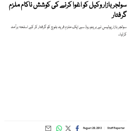
سولجر بازار وکیل کو اغوا کرنے کی کوشش ناکام ملزم
گرفتار
سولجر بازار پولیس نے بریٹو روڈ سے ایک ملزم فرید بلوچ کو گرفتار کر کے اسلحہ برآمد
کرلیا۔
August 20, 2013
Staff Reporter