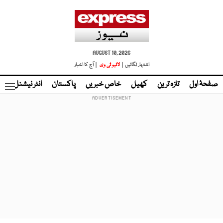
AUGUST 10, 2026
اشتہار لگائیں |
لائیو ٹی وی
| آج کا اخبار
صفحۂ اول
تازہ ترین
کھیل
خاص خبریں
پاکستان
انٹر نیشنل
ٹا