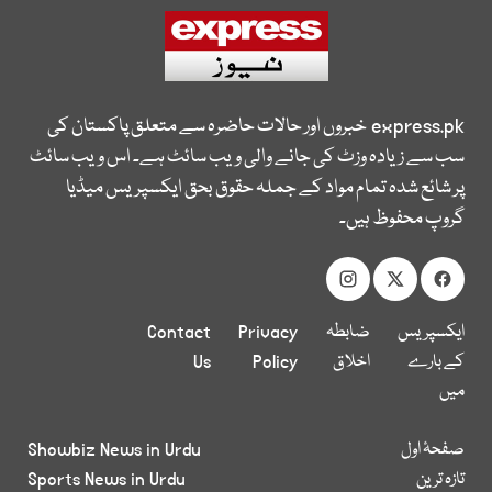
express.pk
خبروں اور حالات حاضرہ سے متعلق پاکستان کی
سب سے زیادہ وزٹ کی جانے والی ویب سائٹ ہے۔ اس ویب سائٹ
پر شائع شدہ تمام مواد کے جملہ حقوق بحق ایکسپریس میڈیا
گروپ محفوظ ہیں۔
ایکسپریس
ضابطہ
Privacy
Contact
کے بارے
اخلاق
Policy
Us
میں
صفحۂ اول
Showbiz News in Urdu
تازہ ترین
Sports News in Urdu