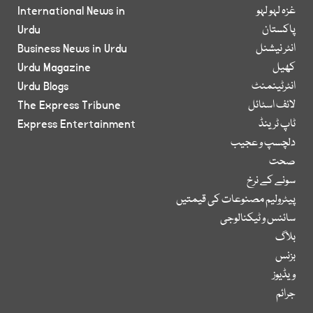
غزہ لہو لہو
International News in
پاکستان
Urdu
انٹر نیشنل
Business News in Urdu
کھیل
Urdu Magazine
انٹرٹینمنٹ
Urdu Blogs
لائف اسٹائل
The Express Tribune
ٹاپ ٹرینڈ
Express Entertainment
دلچسپ و عجیب
صحت
سونے کے نرخ
پیٹرولیم مصنوعات کی قیمتیں
سائنس و ٹیکنالوجی
بلاگ
بزنس
ویڈیوز
جرائم