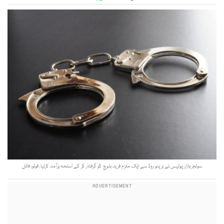
سولجر بازار پولیس نے بریٹو روڈ سے ایک ملزم فرید بلوچ کو گرفتار کر کے اسلحہ برآمد کرلیا. فوٹو: فائل