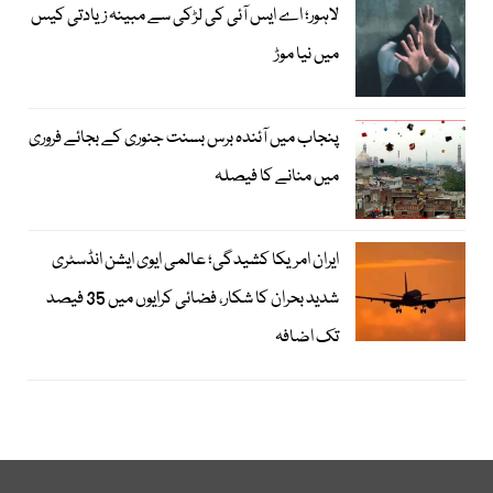
لاہور؛ اے ایس آئی کی لڑکی سے مبینہ زیادتی کیس
میں نیا موڑ
پنجاب میں آئندہ برس بسنت جنوری کے بجائے فروری
میں منانے کا فیصلہ
ایران امریکا کشیدگی؛ عالمی ایوی ایشن انڈسٹری
شدید بحران کا شکار، فضائی کرایوں میں 35 فیصد
تک اضافہ