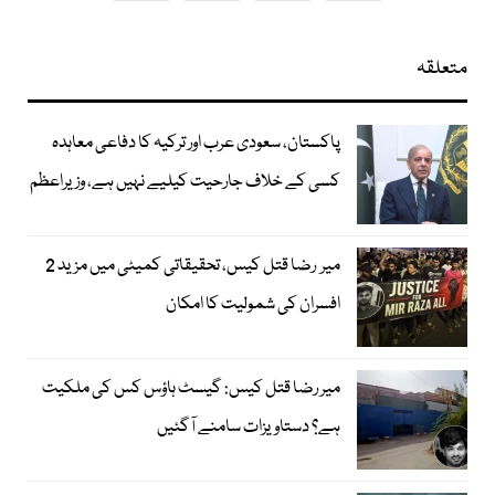
متعلقہ
پاکستان، سعودی عرب اور ترکیہ کا دفاعی معاہدہ
کسی کے خلاف جارحیت کیلیے نہیں ہے، وزیراعظم
میر رضا قتل کیس، تحقیقاتی کمیٹی میں مزید 2
افسران کی شمولیت کا امکان
میر رضا قتل کیس: گیسٹ ہاؤس کس کی ملکیت
ہے؟ دستاویزات سامنے آگئیں