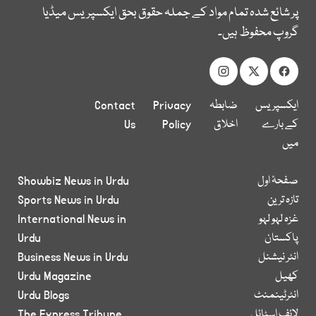
پر شائع شدہ تمام مواد کے جملہ حقوق بحق ایکسپریس میڈیا
گروپ محفوظ ہیں۔
ایکسپریس
ضابطہ
Privacy
Contact
کے بارے
اخلاق
Policy
Us
میں
صفحۂ اول
Showbiz News in Urdu
تازہ ترین
Sports News in Urdu
غزہ لہو لہو
International News in
پاکستان
Urdu
انٹر نیشنل
Business News in Urdu
کھیل
Urdu Magazine
انٹرٹینمنٹ
Urdu Blogs
لائف اسٹائل
The Express Tribune