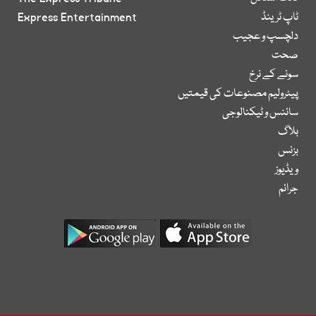
ٹاپ ٹرینڈ
Express Entertainment
دلچسپ و عجیب
صحت
سونے کے نرخ
پیٹرولیم مصنوعات کی قیمتیں
سائنس و ٹیکنالوجی
بلاگ
بزنس
ویڈیوز
جرائم