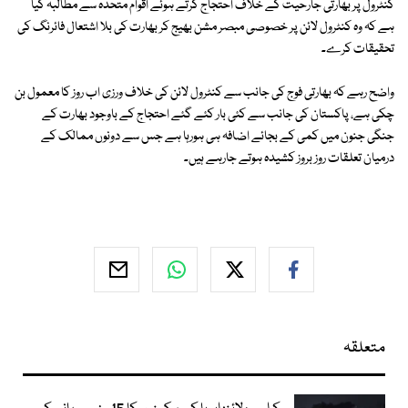
کنٹرول پر بھارتی جارحیت کے خلاف احتجاج کرتے ہوئے اقوام متحدہ سے مطالبہ کیا
ہے کہ وہ کنٹرول لائن پر خصوصی مبصر مشن بھیج کر بھارت کی بلا اشتعال فائرنگ کی
تحقیقات کرے۔
واضح رہے کہ بھارتی فوج کی جانب سے کنٹرول لائن کی خلاف ورزی اب روز کا معمول بن
چکی ہے، پاکستان کی جانب سے کئی بار کئے گئے احتجاج کے باوجود بھارت کے
جنگی جنون میں کمی کے بجائے اضافہ ہی ہورہا ہے جس سے دونوں ممالک کے
درمیان تعلقات روز بروز کشیدہ ہوتے جارہے ہیں۔
متعلقہ