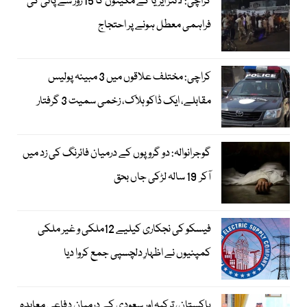
کراچی: لائنز ایریا کے مکینوں کا 15 روز سے پانی کی
فراہمی معطل ہونے پر احتجاج
کراچی: مختلف علاقوں میں 3 مبینہ پولیس
مقابلے، ایک ڈاکو ہلاک، زخمی سمیت 3 گرفتار
گوجرانوالہ: دو گروپوں کے درمیان فائرنگ کی زد میں
آکر 19 سالہ لڑکی جاں بحق
فیسکو کی نجکاری کیلیے 12ملکی و غیر ملکی
کمپنیوں نے اظہارِ دلچسپی جمع کروا دیا
پاکستان، ترکیہ اور سعودی کے درمیان دفاعی معاہدہ