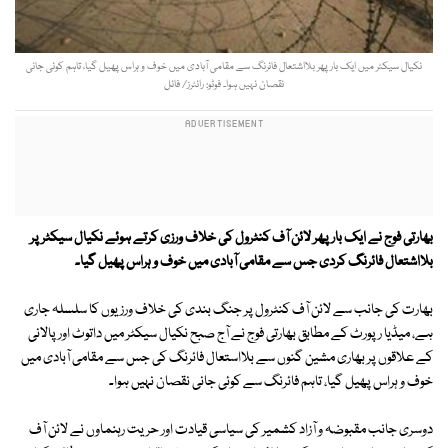
نکیال سیکٹر میں ایک بار پھر بلااشتعال فائرنگ سے مقامی آبادی میں خوف و ہراس پھیل گیا، تاہم کوئی جانی
نقصان نہیں ہوا۔ فوٹو: رائٹرز/ فائل
بھارتی فوج نے ایک بار پھر لائن آف کنٹرول کی خلاف ورزی کرتے ہوئے نکیال سیکٹر پر
بلااشتعال فائرنگ کردی جس سے مقامی آبادی میں خوف و ہراس پھیل گیا۔
بھارت كی جانب سے لائن آف كنٹرول پر جنگ بندی كی خلاف ورزيوں كا سلسلہ جاری
ہے، میڈیا رپورٹ کے مطابق بھارتی فوج نے آج صبح نکیال سیکٹر میں داتوٹ اور پالانی
کے علاقوں پر بھاری مشین گنوں سے بلااستعال فائرنگ کی جس سے مقامی آبادی میں
خوف و ہراس پھیل گیا، تاہم فائرنگ سے کوئی جانی نقصان نہیں ہوا۔
دوسری جانب مقبوضہ و آزاد كشمير كی سياسی قيادت اور حريت رہنماوں نے لائن آف