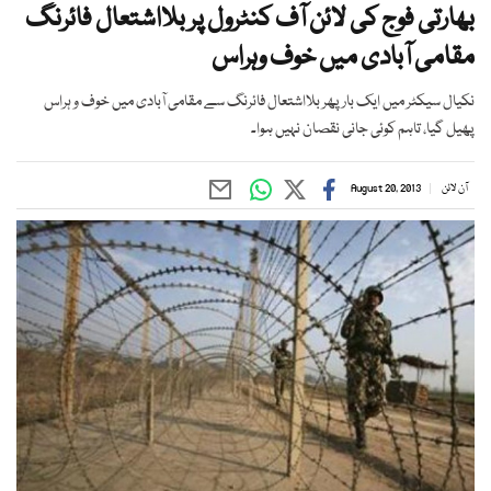
بھارتی فوج کی لائن آف کنٹرول پر بلااشتعال فائرنگ
مقامی آبادی میں خوف وہراس
نکیال سیکٹر میں ایک بار پھر بلااشتعال فائرنگ سے مقامی آبادی میں خوف و ہراس
پھیل گیا، تاہم کوئی جانی نقصان نہیں ہوا۔
آن لائن
August 20, 2013