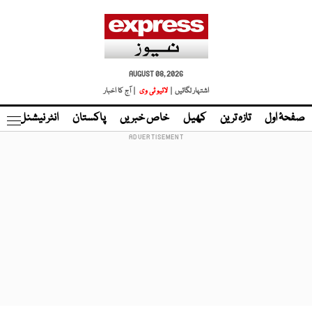
AUGUST 08, 2026
اشتہار لگائیں |
لائیو ٹی وی
| آج کا اخبار
صفحۂ اول
تازہ ترین
کھیل
خاص خبریں
پاکستان
انٹر نیشنل
ٹا