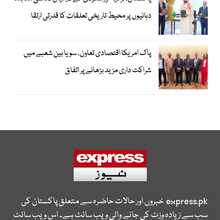
دہائیوں پر محیط تاریخی تعلقات کا قدرتی ارتقا
پاک امریکا اقتصادی تعاون، سویا بین شعبے میں
شراکت داری مزید بڑھانے پر اتفاق
express.pk
خبروں اور حالات حاضرہ سے متعلق پاکستان کی
سب سے زیادہ وزٹ کی جانے والی ویب سائٹ ہے۔ اس ویب سائٹ