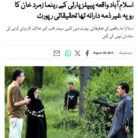
اسلام آباد واقعہ پیپلزپارٹی کے رہنما زمرد خان کا
رویہ غیر ذمہ دارانہ تھا تحقیقاتی رپورٹ
اسلام آباد واقعے کی تحقیقاتی رپورٹ میں کسی سینئر افسر کے خلاف کارروائی کرنے کی
سفارش نہیں کی گئی
ویب ڈیسک
August 20, 2013