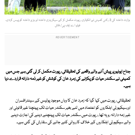
وزارت داخلہ کی 3 رکنی کمیٹی نے انکوائری رپورٹ مکمل کر کے سیکریٹری داخلہ اور وزیر داخلہ کو پیس کردی۔
فوٹو: اے ایف پی/ فائل
جناح ایونیو پرپیش آنے والے واقعے کی تحقیقاتی رپورٹ مکمل کر لی گئی ہے جس میں
کمیٹی نے سکندر حیات کو پکڑنے کی زمرد خان کی کوشش کو غیر ذمہ دارانہ قراردے دیا
ہے۔
تحقیقاتی رپورٹ میں کہا گیا کہ زمرد خان کا وہاں موجود پولیس کے سینئرافسران
اورسیکیورٹی اہلکاروں کو اعتماد میں لئے بغیر سکندر حیات تک پہنچنا غیر قانونی اور
غیر زمہ دارانہ رویہ تھا، رپورٹ میں سکندر حیات تک پہنچنے دینے کی اجازت دینے
والے سیکیورٹی اہلکاروں کے خلاف کارروائی کئے جانے کی سفارش کی گئی ہے۔