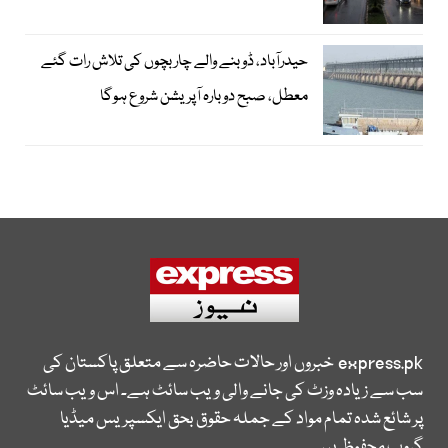
حیدرآباد، ڈوبنے والے چار بچوں کی تلاش رات گئے
معطل، صبح دوبارہ آپریشن شروع ہوگا
express.pk
خبروں اور حالات حاضرہ سے متعلق پاکستان کی
سب سے زیادہ وزٹ کی جانے والی ویب سائٹ ہے۔ اس ویب سائٹ
پر شائع شدہ تمام مواد کے جملہ حقوق بحق ایکسپریس میڈیا
گروپ محفوظ ہیں۔