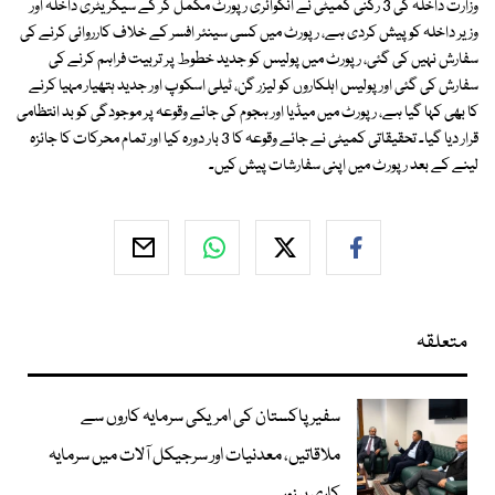
وزارت داخلہ کی 3 رکنی کمیٹی نے انکوائری رپورٹ مکمل کر کے سیکریٹری داخلہ اور
وزیر داخلہ کو پیش کردی ہے، رپورٹ میں کسی سینئر افسر کے خلاف کارروائی کرنے کی
سفارش نہیں کی گئی، رپورٹ میں پولیس کو جدید خطوط پر تربیت فراہم کرنے کی
سفارش کی گئی اور پولیس اہلکاروں کو لیزر گن، ٹیلی اسکوپ اور جدید ہتھیار مہیا کرنے
کا بھی کہا گیا ہے، رپورٹ میں میڈیا اور ہجوم کی جائے وقوعہ پر موجودگی کو بد انتظامی
قرار دیا گیا۔ تحقیقاتی کمیٹی نے جائے وقوعہ کا 3 بار دورہ کیا اور تمام محرکات کا جائزہ
لینے کے بعد رپورٹ میں اپنی سفارشات پیش کیں۔
متعلقہ
سفیر پاکستان کی امریکی سرمایہ کاروں سے
ملاقاتیں، معدنیات اور سرجیکل آلات میں سرمایہ