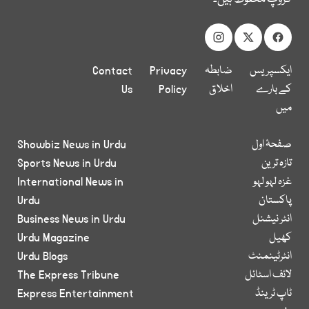
ایکسپریس
ضابطہ
Privacy
Contact
کے بارے
اخلاق
Policy
Us
میں
صفحۂ اول
Showbiz News in Urdu
تازہ ترین
Sports News in Urdu
غزہ لہو لہو
International News in
پاکستان
Urdu
انٹر نیشنل
Business News in Urdu
کھیل
Urdu Magazine
انٹرٹینمنٹ
Urdu Blogs
لائف اسٹائل
The Express Tribune
ٹاپ ٹرینڈ
Express Entertainment