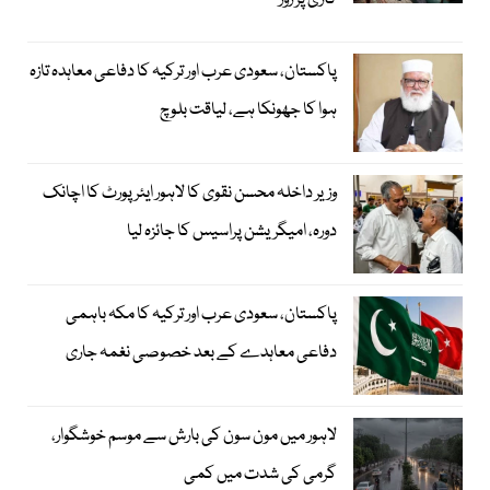
کاری پر زور
پاکستان، سعودی عرب اور ترکیہ کا دفاعی معاہدہ تازہ
ہوا کا جھونکا ہے، لیاقت بلوچ
وزیر داخلہ محسن نقوی کا لاہور ایئر پورٹ کا اچانک
دورہ، امیگریشن پراسیس کا جائزہ لیا
پاکستان، سعودی عرب اور ترکیہ کا مکہ باہمی
دفاعی معاہدے کے بعد خصوصی نغمہ جاری
لاہور میں مون سون کی بارش سے موسم خوشگوار،
گرمی کی شدت میں کمی