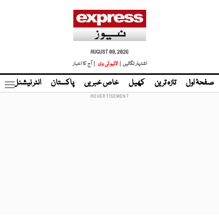
AUGUST 09, 2026
اشتہار لگائیں |
لائیو ٹی وی
| آج کا اخبار
صفحۂ اول
تازہ ترین
کھیل
خاص خبریں
پاکستان
انٹر نیشنل
ٹا