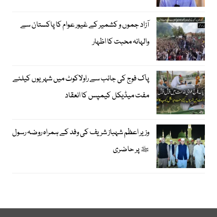
آزاد جموں و کشمیر کے غیور عوام کا پاکستان سے
والہانہ محبت کا اظہار
پاک فوج کی جانب سے راولاکوٹ میں شہریوں کیلئے
مفت میڈیکل کیمپس کا انعقاد
وزیر اعظم شہباز شریف کی وفد کے ہمراہ روضہ رسول
ﷺ پر حاضری