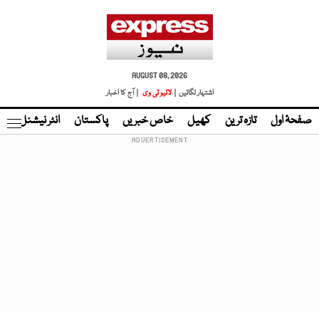
AUGUST 08, 2026
اشتہار لگائیں |
لائیو ٹی وی
| آج کا اخبار
صفحۂ اول
تازہ ترین
کھیل
خاص خبریں
پاکستان
انٹر نیشنل
ٹا