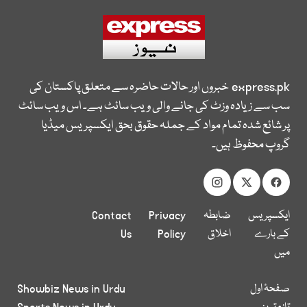
express.pk
خبروں اور حالات حاضرہ سے متعلق پاکستان کی
سب سے زیادہ وزٹ کی جانے والی ویب سائٹ ہے۔ اس ویب سائٹ
پر شائع شدہ تمام مواد کے جملہ حقوق بحق ایکسپریس میڈیا
گروپ محفوظ ہیں۔
ایکسپریس
ضابطہ
Privacy
Contact
کے بارے
اخلاق
Policy
Us
میں
صفحۂ اول
Showbiz News in Urdu