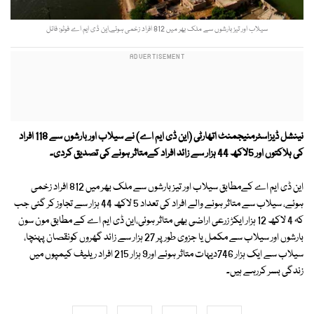
سیلاب اور تیز بارشوں سے ملک بھر میں 812 افراد زخمی ہوئے,این ڈی ایم اے فوٹو: فائل
نینشل ڈیزاسٹرمنیجمنٹ اتھارٹی (این ڈی ایم اے) نے سیلاب اور بارشوں سے 118 افراد
کی ہلاکتوں اور 5لاکھ 44 ہزار سے زائد افراد کےمتاثر ہونے کی تصدیق کردی۔
این ڈی ایم اے کےمطابق سیلاب اور تیز بارشوں سے ملک بھر میں 812 افراد زخمی
ہوئے، سیلاب سے متاثر ہونے والے افراد کی تعداد 5 لاکھ 44 ہزار سے تجاوز کر گئی جب
کہ 4 لاکھ 12 ہزار ایکڑ زرعی اراضی بھی متاثر ہوئی،این ڈی ایم اے کے مطابق مون سون
بارشوں اور سیلاب سے مکمل یا جزوی طور پر 27 ہزار سے زائد گھروں کونقصان پہنچا،
سیلاب سے ایک ہزار 746دیہات متاثر ہوئے اور9 ہزار 215 افراد ریلیف کیمپوں میں
زندگی بسر کررہے ہیں۔