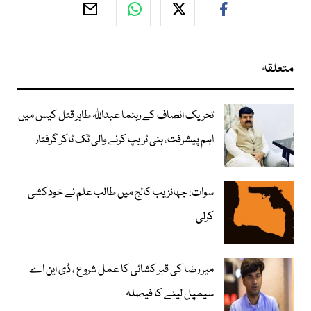
متعلقہ
تحریک انصاف کے رہنما عبداللہ طاہر قتل کیس میں
اہم پیشرفت، ہنی ٹریپ کرنے والی ٹک ٹاکر گرفتار
سوات: جہانزیب کالج میں طالب علم نے خودکشی
کرلی
میر رضا کی قبر کشائی کا عمل شروع ، ڈی این اے
سیمپل لینے کا فیصلہ