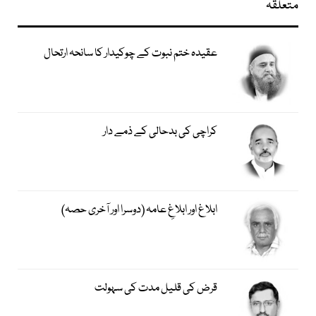
متعلقہ
عقیدہ ختم نبوت کے چوکیدار کا سانحہ ارتحال
کراچی کی بدحالی کے ذمے دار
ابلاغ اور ابلاغِ عامہ (دوسرا اور آخری حصہ)
قرض کی قلیل مدت کی سہولت