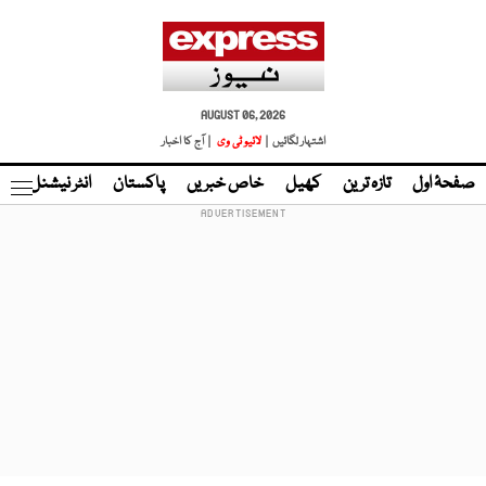
AUGUST 06, 2026
اشتہار لگائیں |
لائیو ٹی وی
| آج کا اخبار
صفحۂ اول
تازہ ترین
کھیل
خاص خبریں
پاکستان
انٹر نیشنل
ٹا