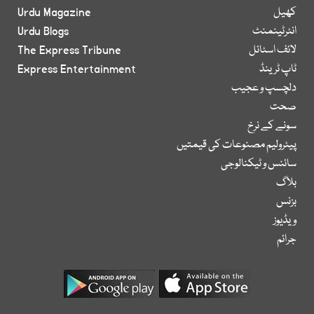
کھیل
Urdu Magazine
انٹرٹینمنٹ
Urdu Blogs
لائف اسٹائل
The Express Tribune
ٹاپ ٹرینڈ
Express Entertainment
دلچسپ و عجیب
صحت
سونے کے نرخ
پیٹرولیم مصنوعات کی قیمتیں
سائنس و ٹیکنالوجی
بلاگ
بزنس
ویڈیوز
جرائم