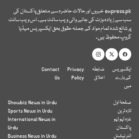
express.pk
خبروں اور حالات حاضرہ سے متعلق پاکستان کی
سب سے زیادہ وزٹ کی جانے والی ویب سائٹ ہے۔ اس ویب سائٹ
پر شائع شدہ تمام مواد کے جملہ حقوق بحق ایکسپریس میڈیا
گروپ محفوظ ہیں۔
ایکسپریس
ضابطہ
Privacy
Contact
کے بارے
اخلاق
Policy
Us
میں
صفحۂ اول
Showbiz News in Urdu
تازہ ترین
Sports News in Urdu
غزہ لہو لہو
International News in
پاکستان
Urdu
انٹر نیشنل
Business News in Urdu