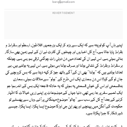
barq@email.com
اپنے ہاں آپ کو تو پتہ ہے کہ ایک سے بڑھ کر ایک بزرجمہر، افلاطون، ارسطو اور سقراط و
بقراط پایا جاتا ہے۔ آج کل اخباروں اور چینلوں کی کثرت نے ان کے لیے زمین بھی سازگار
بنائی ہوئی ہے، اس لیے ان کی تعداد میں دن دونی رات چوگنی ترقی ہو رہی ہے، چونکہ
ہر سقراط و بقراط کی نشانی بولنا اور صرف بولنا ہی ہوتی ہے، اس لیے یہ بولتے ہیں، بے
تحاشا بولتے ہیں کہ ''بولنا'' بھی ان کے آگے ہاتھ جوڑ کر کہہ دیتا ہے کہ بس کرو بچے کی
جان لو گے کیا؟ اس دن ہماری ایک اس طرح کے ''بولو'' سے ملاقات ہوئی۔ ہماری
بدقسمتی اور اس کی خوش قسمتی یہ ہوئی کہ یہ حادثہ فاجعہ ایک بس کے اندر ہوا جو
ایک لمبے سفر پر جا رہی تھی، دنیا جہاں کے موضوعات پر اپنے زریں خیالات کا اظہار
کرنے کے بعد آج کل کے سب سے ''چالو'' موضوع مہنگائی پر آئے، وہاں سے پھسلے تو
حکومت کے آنگن میں پہنچے اور پھر این جی اوزکا موضوع ایسا پکڑا، ایسا پکڑا، جیسے
شیر شکار کا جبڑا پکڑتا ہے۔