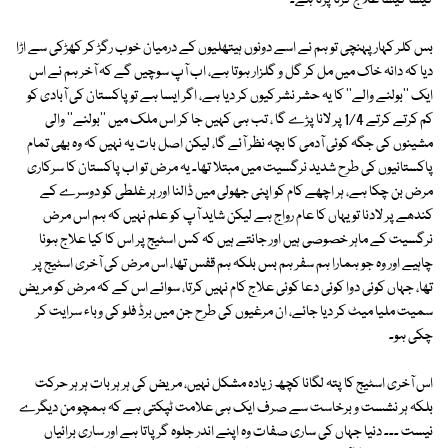
کیسا کیسا علاج کرنا پڑتا ہے۔
بس کلر کہار پہنچی تو ہم نے اسے دونوں ہیتھلیوں کے درمیان خوب رگڑ کر کھڑکی سے اڑا
دیا کہ دانہ خاک میں مل کر گل و گلزار ہوتا ہے، اب آپ سوچیں گے کہ آخر ہم نے اس
ایک ''بولنے والے'' کا یہ حشر نشر کیوں کر دیا ہے، اگر ایسا ہے تو پاکستان کی آبادی کو
کم کرتے کرتے 1/4 پر لانا پڑے گا ، تب ہی کہیں جا کر اس ملک میں ''بولنے'' والی
مشینوں کی جگہ کوئی آدمی کا بچہ نظر آئے گا، لیکن اصل بات یہ نہیں کہ وہ بھی تمام
پاکستانیوں کی طرح شدید نرگسیت میں مبتلا تھا۔ یہ مرض تو اب پاکستان کا سرکاری
مرض بن چکا ہے، ہر اچھے کام کو اپنی جھولی میں ڈالنا اور ہر غلطی کو دوسرے کے
کندھے پر لادنا تو یہاں کا عام رواج ہے لیکن شاید آپ کو علم نہیں کہ ہم اس مرض
نرگسیت کے ماہر خصوصی ہیں اور جانتے ہیں کہ کس اسٹیج پر اس کا کیا علاج ہونا
چاہیے اور وہ جو ہمارا ہم سفر ہم بس بلکہ ہم قفس تھا، اس مرض کی آخری اسٹیج پر
تھا، جہاں کوئی دوا کوئی دعا کوئی علاج کام نہیں کرتا، سوائے اس کے کہ مرض کو مریض
سمیت ملیا میٹ کر دیا جائے، ان مرغیوں کی طرح جن میں برڈ فلو کی وباء سرایت کر
چکی ہو۔
اس آخری اسٹیج کا پتہ لگانا کچھ زیادہ مشکل نہیں، مریض کی ہر ہر بات ہر ہر حرکت
بلکہ ہر نشست و برخاست سے صرف ایک ہی علامت ٹپکتی ہے کہ ہمچو من دیگرے
نیست ۔۔۔ دنیا جہاں کی ساری صفات وہ اپنے اندر جلوہ گر پاتا ہے اور ساری برائیاں