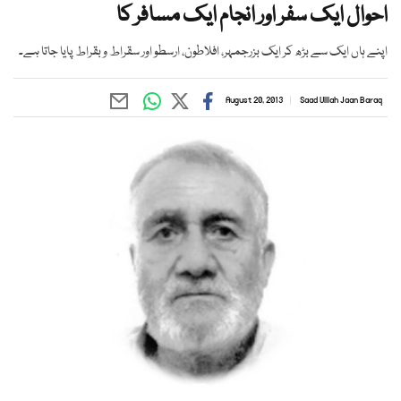
احوال ایک سفر اور انجام ایک مسافر کا
اپنے ہاں ایک سے بڑھ کر ایک بزرجمہر، افلاطون، ارسطو اور سقراط و بقراط پایا جاتا ہے۔
August 20, 2013
Saad Ulllah Jaan Baraq