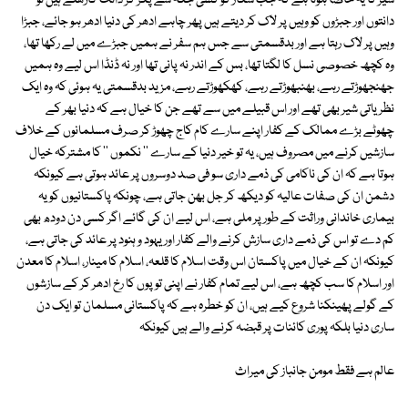
شیر کا یہ خاصا ہوتا ہے کہ جب شکار کو کسی جگہ سے پکڑ کر دانت گاڑھتے ہیں تو
دانتوں اور جبڑوں کو وہیں پر لاک کر دیتے ہیں پھر چاہے ادھر کی دنیا ادھر ہو جائے، جبڑا
وہیں پر لاک رہتا ہے اور بدقسمتی سے جس ہم سفر نے ہمیں جبڑے میں لے رکھا تھا،
وہ کچھ خصوصی نسل کا لگتا تھا، بس کے اندر نہ پانی تھا اور نہ ڈنڈا اس لیے وہ ہمیں
جھنجھوڑتے رہے، بھنبھوڑتے رہے، کھکھوڑتے رہے، مزید بدقسمتی یہ ہوئی کہ وہ ایک
نظریاتی شیر بھی تھے اور اس قبیلے میں سے تھے جن کا خیال ہے کہ دنیا بھر کے
چھوٹے بڑے ممالک کے کفار اپنے سارے کام کاج چھوڑ کر صرف مسلمانوں کے خلاف
سازشیں کرنے میں مصروف ہیں، یہ تو خیر دنیا کے سارے '' نکموں '' کا مشترکہ خیال
ہوتا ہے کہ ان کی ناکامی کی ذمے داری سو فی صد دوسروں پر عائد ہوتی ہے کیونکہ
دشمن ان کی صفات عالیہ کو دیکھ کر جل بھن جاتی ہے، چونکہ پاکستانیوں کو یہ
بیماری خاندانی وراثت کے طور پر ملی ہے، اس لیے ان کی گائے اگر کسی دن دودھ بھی
کم دے تو اس کی ذمے داری سازش کرنے والے کفار اور یہود و ہنود پر عائد کی جاتی ہے،
کیونکہ ان کے خیال میں پاکستان اس وقت اسلام کا قلعہ، اسلام کا مینار، اسلام کا معدن
اور اسلام کا سب کچھ ہے، اس لیے تمام کفار نے اپنی توپوں کا رخ ادھر کر کے سازشوں
کے گولے پھینکنا شروع کیے ہیں، ان کو خطرہ ہے کہ پاکستانی مسلمان تو ایک دن
ساری دنیا بلکہ پوری کائنات پر قبضہ کرنے والے ہیں کیونکہ
عالم ہے فقط مومن جانباز کی میراث