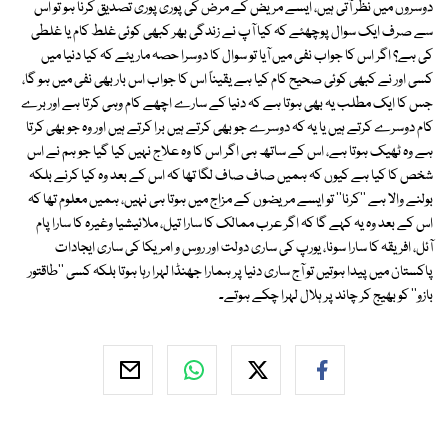
دوسروں میں نظر آتی ہیں، ایسے مریض کے مرض کی پوری پوری تصدیق کرنا ہو تو اس
سے صرف ایک سوال پوچھئے کہ کیا آپ نے زندگی بھر کبھی کوئی غلط کام یا غلطی
کی ہے؟ اگر اس کا جواب نفی میں آیا تو سوال کا دوسرا حصہ ماریئے کہ کیا دنیا میں
کسی اور نے کبھی کوئی صحیح کام کیا ہے یقیناً اس کا جواب اس بار بھی نفی میں ہو گا،
جس کا ایک مطلب یہ بھی ہوتا ہے کہ دنیا کے سارے اچھے کام وہی کرتا ہے اور برے
کام دوسرے کرتے ہیں یا یہ کہ دوسرے جو بھی کرتے ہیں برا کرتے ہیں اور وہ جو بھی کرتا
ہے وہ ٹھیک ہوتا ہے، اس کے ساتھ ہی اگر اس کا وہ علاج نہیں کیا گیا جو ہم نے اس
شخص کا کیا ہے کیوں کہ ہمیں صاف صاف لگا تھا کہ اس کے بعد وہ کیا کرنے بلکہ
بولنے والا ہے ''کرنا'' تو ایسے مریضوں کے مزاج میں ہوتا ہی نہیں، ہمیں معلوم تھا کہ
اس کے بعد وہ یہ کہے گا کہ اگر عرب ممالک کا سارا تیل، ملائیشیا وغیرہ کا سارا پام
آئل، افریقہ کا سارا سونا، یورپ کی ساری دولت اور روس و امریکا کی ساری ایجادات
پاکستان میں پیدا ہوتیں تو آج ساری دنیا پر ہمارا جھنڈا لہرا رہا ہوتا بلکہ کسی ''طاقتور
بازو'' کو بھیج کر چاند پر ہلال لہرا چکے ہوتے۔