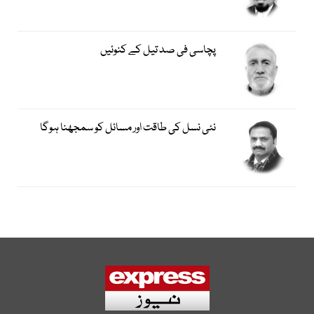
پچاسی فی صد تیل کے کنوئیں
نئی نسل کی طاقت اور مسائل کو سمجھنا ہوگا