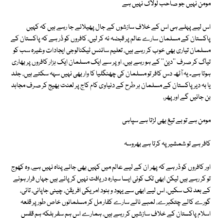
مومن نہیں جو صاحب لولاک نہیں ہے
اس لیے پہلے ہی اس کے خلاف سازشوں کے جال پھیلائے جا رہے ہیں کہ کہیں
پاکستان کے مسلمان سارے عالم پر قبضہ نہ کر لیں، کافروں کو ڈر ہے کہ پاکستان کے
مسلمان تیاری بھی خوب کر رہے ہیں، تعلیم سائنس ٹیکنالوجی ایجادات وغیرہ سب کو
تیاگ کر صرف ''دین'' کے ہو رہے ہیں، اوپر سے ایک مسلمان ایک ہزار کافروں پر بھاری
ہوتا ہے۔ یہ آٹھ دس کافر تو مسلمان کی چھنگلیا کا وار بھی نہیں سہہ سکتے ہیں، جلد
یا بہ دیر پاکستان کے مسلمان ہر طرح کے دنیاوی کام کاج پر لعنت بھیج کر صرف مجاہد
بن جائیں گے اور پھر،
مومن ہے تو بے تیغ بھی لڑتا ہے سپاہی
کافر ہے تو شمشیر پہ کرتا ہے بھروسہ
اور کافروں کو ڈر ہے کہ پھر ان کے لیے عالم میں کہیں بھی جائے پناہ نہیں ہے، وہ کھوج
تو کر رہے ہیں لیکن ابھی تک کوئی ایسا سیارہ دریافت نہیں کر پائے ہیں جہاں فرار ہونے
کے بعد ٹک سکیں، اس لیے ابھی سے یہود و ہنود امریکی افریقن، چینی جاپانی، تائی،
گورے کالے چتکبرے، لمبے ناٹے سارے کفار مل کر مسلمانوں خاص طور پر قلعہ
اسلام پاکستان کے خلاف سازشیں کر رہے ہیں، ہمارے اس ہم سفر بلکہ ہم قفس