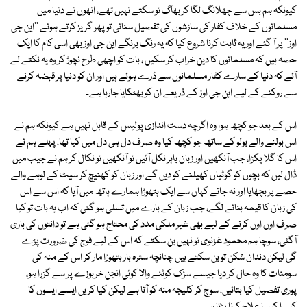
کیونکہ ہم بس سے چھلانگ لگا کر بھاگ تو سکتے نہیں تھے، انھوں نے دنیا میں
مسلمانوں کے خلاف کفار کی سازشوں کی تفصیل سنائی تو پھر گریز کرتے ہوئے ''این جی
اوز'' پر آ گئے اور یہ ثابت کرنا شروع کیا کہ یہ رنگ برنگے این جی اوز بھی اسی کام کا ایک
حصہ ہیں کہ مسلمانوں کا دین خراب کر سکیں ، بات کو اچھی طرح نچوڑ کر وہ یہ نکتے لے
آئے کہ دنیا کے سارے کفار مسلمانوں سے ڈرے ہوئے ہیں اور ان کو دنیا پر قبضہ کرنے
سے روکنے کے لیے این جی اوز کے ذریعے ان کو بھٹکایا جارہا ہے۔
اس کے بعد جو کچھ ہوا وہ اگرچہ دست اندازی پولیس کے قابل نہیں ہے کیونکہ ہم نے
اس بولنے والے بولو کے ساتھ جو کچھ کیا وہ صرف دل ہی دل میں کیا تھا، پہلے ہم نے
اس کا گلا پکڑا، جب آنکھیں اور زبان باہر نکل آئیں تو آنکھیں تو نکال کر ہم نے جیب میں
ڈال لیں کہ بچوں کو گوٹیاں کھیلنے کو دیں گے اور زبان کو کھنیچ کر سیٹ کے لوہے والے
حصے پر بچھایا اور نہ جانے کہاں سے ایک ہتھوڑا ہمارے ہاتھ میں آیا کہ اس سے اس
کی زبان کا قیمہ بنانے لگے، جب زبان کے بارے میں تسلی ہو گئی کہ اب یہ بات تو کیا
صرف اوں اوں کرنے کے لیے بھی غیر ملکی مدد کی محتاج ہو گئی ہے تو دانتوں کی باری
آگئی، سوچا ہم محمود غزنوی تو نہیں بن سکتے کہ اس کے لیے فوج کی ضرورت پڑے
گی لیکن دندان شکن تو بن سکتے ہیں چنانچہ سترہ بار ہتھوڑا مار کر اس کے منہ کی
سومنات کا وہ حال کر دیا جیسے سڑک کوٹنے والا کوئی انجن خربوزے پر سے گزرا ہو،
پوری تفصیل کیا بتائیں، سوچ کر کلیجہ منہ کو آتا ہے لیکن کیا کریں ایسے ایسوں کا