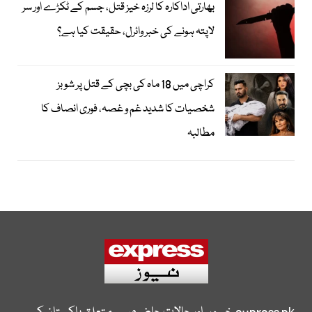
بھارتی اداکارہ کا لرزہ خیز قتل، جسم کے ٹکڑے اور سر
لاپتہ ہونے کی خبر وائرل، حقیقت کیا ہے؟
کراچی میں 18 ماہ کی بچی کے قتل پر شوبز
شخصیات کا شدید غم و غصہ، فوری انصاف کا
مطالبہ