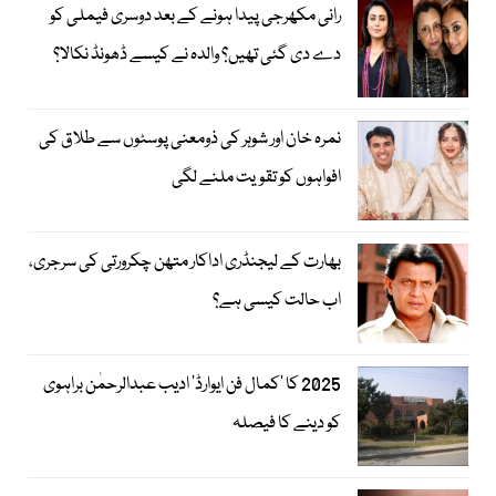
رانی مکھرجی پیدا ہونے کے بعد دوسری فیملی کو
دے دی گئی تھیں؟ والدہ نے کیسے ڈھونڈ نکالا؟
نمرہ خان اور شوہر کی ذومعنی پوسٹوں سے طلاق کی
افواہوں کو تقویت ملنے لگی
بھارت کے لیجنڈری اداکار متھن چکرورتی کی سرجری،
اب حالت کیسی ہے؟
2025 کا ’کمال فن ایوارڈ‘ ادیب عبدالرحمٰن براہوی
کو دینے کا فیصلہ