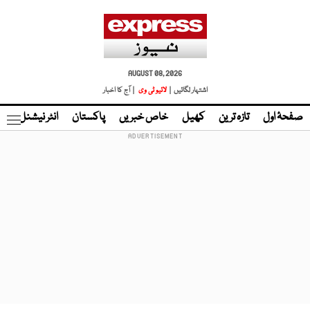
AUGUST 08, 2026
اشتہار لگائیں |
لائیو ٹی وی
| آج کا اخبار
صفحۂ اول
تازہ ترین
کھیل
خاص خبریں
پاکستان
انٹر نیشنل
ٹا