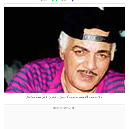
اداکار محمود، ڈائریکٹر، پروڈیوسر، کامیڈین اور بہترین رقاص تھے۔ فوٹو: فائل