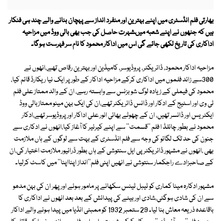
بھارتی فلم انڈسٹری میں اپنے بہترین اور منفرد انداز سے پہچان بنانے والے چند ہی فنکار
ہیں کہ جنھوں نے اپنے شعبہ میںشہرت حاصل کی جب بھی بالی ووڈ میں مزاحیہ
اداکاری کی تاریخ لکھی جائے گی اس میں اداکار محمود کا نام سر فہرست ہوگا۔
مزاحیہ اداکار محمود، ڈائریکٹر، پروڈیوسر، کامیڈین اور بہترین رقاص تھے،انھوں نے
300سے زائد فلموں میں اداکاری کرکے مزاحیہ اداکار کے طور پر ایک نیا ریکارڈ قائم کیا،
محمود کی فیملی کے زیادہ لوگ شو بزنس سے وابستہ رہے، ان کے والد ممتاز علی فلم
ٹی وی اور اسٹیج کے ادکار اور ڈانس ڈائریکٹر تھے،ان کی ایک بہن مینو ممتازبالی ووڈ
ایکٹریس اور ڈانسر تھیں، ان کے چھوٹے بھائی انور علی اداکار اور پروڈیوسر تھے،ادکار
محمود نے بطور چائلڈ ا فلم ''قسمت'' سے اپنے کیرئیر کا آغاز کیا،انھوں نے ادکاری سے
جنون کی حد تک لگائو کی وجہ سے فلم انڈسٹری کے بہت سے لوگوں کے ہاں ملازمت
بھی ،انھوں نے مشہور ڈائریکٹر پی ایل سنتوشی کے ہاں بطور ڈرائیور ملازمت اختیار کی،ان
کے صاحبزادے راجکمار سنتوشی نے انھیں اپنی فلم''انداز اپنااپنا'' میں کاسٹ کرلیا۔
مشہور ادکارہ مینا کماری کو ٹیبل ٹینس سکھانے پر مامور ہوئے اور پھر ان کی بہن مدھو
سے ان کی شادی ہوگئی،شادی اور بیٹے کی پیدائش کے بعد بعد انھوں نے اداکاری کا
باقاعدہ ذریعہ معاش بنا لیا۔ 29 ستمبر 1932 کو ممبئی انڈیا میں پیدا ہونے والے اداکار