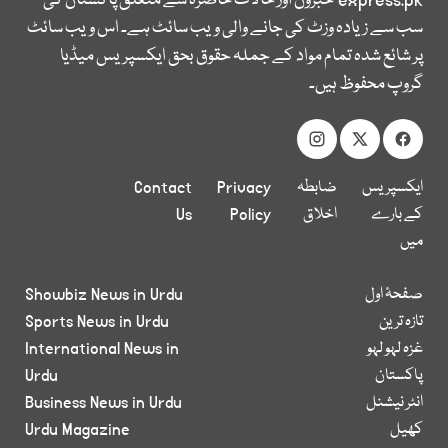
express.pk
خبروں اور حالات حاضرہ سے متعلق پاکستان کی
سب سے زیادہ وزٹ کی جانے والی ویب سائٹ ہے۔ اس ویب سائٹ
پر شائع شدہ تمام مواد کے جملہ حقوق بحق ایکسپریس میڈیا
گروپ محفوظ ہیں۔
ایکسپریس
ضابطہ
Privacy
Contact
کے بارے
اخلاق
Policy
Us
میں
صفحۂ اول
Showbiz News in Urdu
تازہ ترین
Sports News in Urdu
غزہ لہو لہو
International News in
پاکستان
Urdu
انٹر نیشنل
Business News in Urdu
کھیل
Urdu Magazine