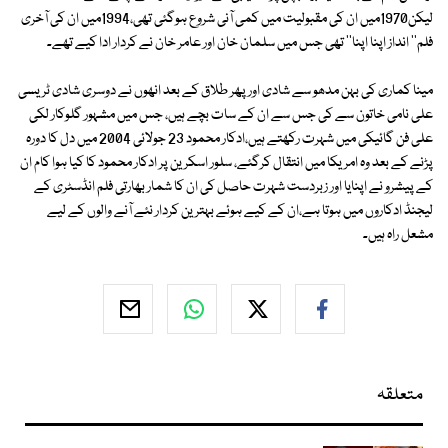
لیکن1970میں ان کی مقبولیت میں کمی آنی شروع ہوگئی تھی،1994میں ان کی آخری
فلم'' انداز اپنا اپنا'' تھی جس میں سلمان خان اور عامر خان نے کردار ادا کیے تھے۔
مینا کماری کی بہن مدھو سے شادی اور پھر طلاق کے بعد انھوں نے دوسری شادی ٹریسی
علی نامی خاتون سے کی جس سے ان کے سات بچے ہیں، جس میں مشہور گلوکار لکی
علی فن گائیکی میں شہرت رکھتے ہیں،ادکار محمود 23 جولائی 2004 میں دل کا دورہ
پڑنے کے بعد وہ امریکا میں انتقال کرگئے، سلور اسکرین پر ادکار محمود کا کیا ہوا کام ان
کے پیشرو نے اپنایا اور زبردست شہرت حاصل کی ان کا شمار بھارتی فلم انڈسٹری کے
لیجنڈ ادکاروں میں ہوتا ہے،ان کے کیے ہوئے بہترین کردار نئے آنے والوں کے لیے
مشعل راہ ہیں۔
متعلقہ