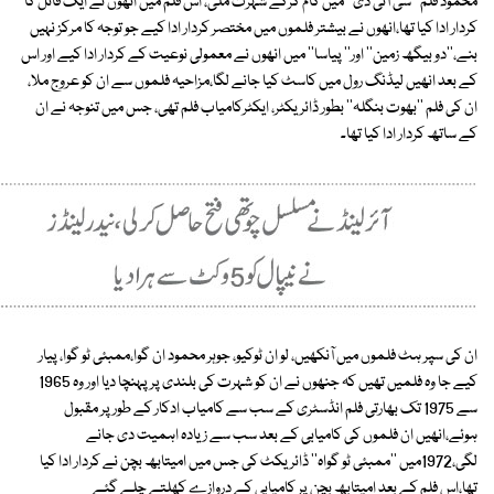
محمود فلم'' سی آئی ڈی'' میں کام کرکے شہرت ملی، اس فلم میں انھوں نے ایک قاتل کا
کردار ادا کیا تھا،انھوں نے بیشتر فلموں میں مختصر کردار ادا کیے جو توجہ کا مرکز نہیں
بنے،''دو بیگھ زمین'' اور'' پیاسا'' میں انھوں نے معمولی نوعیت کے کردار ادا کیے اور اس
کے بعد انھیں لیڈنگ رول میں کاسٹ کیا جانے لگا،مزاحیہ فلموں سے ان کو عروج ملا،
ان کی فلم ''بھوت بنگلہ'' بطور ڈائریکٹر، ایکٹرکامیاب فلم تھی، جس میں تنوجہ نے ان
کے ساتھ کردار ادا کیا تھا۔
ان کی سپر ہٹ فلموں میں آنکھیں، لو ان ٹوکیو، جوہر محمود ان گوا،ممبئی ٹو گوا، پیار
کیے جا وہ فلمیں تھیں کہ جنھوں نے ان کو شہرت کی بلندی پر پہنچا دیا اور وہ 1965
سے 1975 تک بھارتی فلم انڈسٹری کے سب سے کامیاب ادکار کے طور پر مقبول
ہوئے،انھیں ان فلموں کی کامیابی کے بعد سب سے زیادہ اہمیت دی جانے
لگی،1972میں ''ممبئی ٹو گواہ'' ڈائریکٹ کی جس میں امیتابھ بچن نے کردار ادا کیا
تھا،اس فلم کے بعد امیتابھ بچن پر کامیابی کے دروازے کھلتے چلے گئے