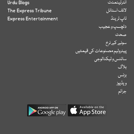
انٹرٹینمنٹ
Urdu Blogs
لائف اسٹائل
The Express Tribune
ٹاپ ٹرینڈ
Express Entertainment
دلچسپ و عجیب
صحت
سونے کے نرخ
پیٹرولیم مصنوعات کی قیمتیں
سائنس و ٹیکنالوجی
بلاگ
بزنس
ویڈیوز
جرائم