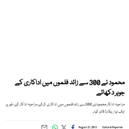
محمود نے 300 سے زائد فلموں میں اداکاری کے
جوہر دکھائے
مزاحیہ اداکار محمودنے 300سے زائد فلموں میں اداکاری کرکے مزاحیہ اداکار کے طور پر
ایک نیا ریکارڈ قائم کیا۔
August 21, 2013
Cultural Reporter