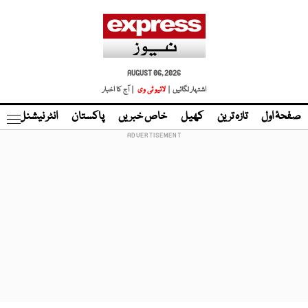
AUGUST 06, 2026
اشتہار لگائیں |
لائیو ٹی وی
| آج کا اخبار
صفحۂ اول
تازہ ترین
کھیل
خاص خبریں
پاکستان
انٹر نیشنل
ٹا