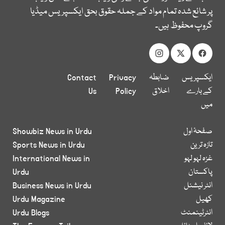
پر شائع شدہ تمام مواد کے جملہ حقوق بحق ایکسپریس میڈیا
گروپ محفوظ ہیں۔
ایکسپریس
ضابطہ
Privacy
Contact
کے بارے
اخلاق
Policy
Us
میں
صفحۂ اول
Showbiz News in Urdu
تازہ ترین
Sports News in Urdu
غزہ لہو لہو
International News in
پاکستان
Urdu
انٹر نیشنل
Business News in Urdu
کھیل
Urdu Magazine
انٹرٹینمنٹ
Urdu Blogs