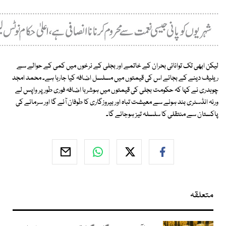
لیکن ابھی تک توانائی بحران کے خاتمے اور بجلی کے نرخوں میں کمی کے حوالے سے
ریلیف دینے کے بجائے اس کی قیمتوں میں مسلسل اضافہ کیا جارہا ہے۔ محمد امجد
چوہدری نے کہا کہ حکومت بجلی کی قیمتوں میں ہوشربا اضافہ فوری طور پر واپس لے
ورنہ انڈسٹری بند ہونے سے معیشت تباہ اور بیروزگاری کا طوفان آئے گا اور سرمائے کی
پاکستان سے منتقلی کا سلسلہ تیز ہوجائے گا۔
متعلقہ