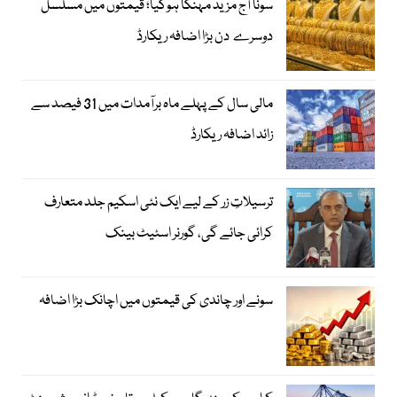
سونا آج مزید مہنگا ہوگیا؛ قیمتوں میں مسلسل
دوسرے دن بڑا اضافہ ریکارڈ
مالی سال کے پہلے ماہ برآمدات میں 31 فیصد سے
زائد اضافہ ریکارڈ
ترسیلاتِ زر کے لیے ایک نئی اسکیم جلد متعارف
کرائی جائے گی، گورنر اسٹیٹ بینک
سونے اور چاندی کی قیمتوں میں اچانک بڑا اضافہ