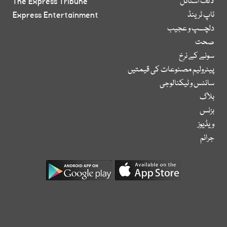
لائف اسٹائل
The Express Tribune
ٹاپ ٹرینڈ
Express Entertainment
دلچسپ و عجیب
صحت
سونے کے نرخ
پیٹرولیم مصنوعات کی قیمتیں
سائنس و ٹیکنالوجی
بلاگ
بزنس
ویڈیوز
جرائم