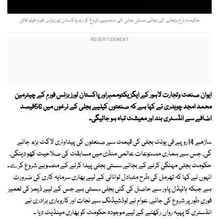
حکومت نرخ بڑھانے کے بجائے سستی بجلی کے منصوبے شروع کرے،پاکستان لورزبزنس فورم فوٹو: فائل
ایوان صنعت وتجارت لاہور کے ایگزیکٹوممبراور پاکستان لورز بزنس فورم کے چیئرمین
محمد امجد چوہدری نے کہا ہے کہ صنعتوں کیلیے بجلی کے نرخوں میں 56فیصد
اضافے سے انڈسٹری بند اور معیشت تباہ ہو جائیگی۔
ساڑھے 14روپے فی یونٹ بجلی کی قیمت سے صنعتوں کی پیداواری لاگت بڑھ جائے
گی، جس سے ہماری مصنوعات عالمی منڈی میں مسابقت کی صلاحیت کھو دینگی،
حکومت بجلی مہنگی کرنے کے بجائے سستی بجلی پیدا کرنے کے منصوبے شروع کرے۔
انہوں نے کہا کہ تھرمل کی طرح متبادل توانائی کے لیے بھاری سرمایہ کاری کی ضرورت
ہے جبکہ ہائیڈل پاور سے حاصل کی گئی بجلی سستی ہے جس کے لیے ڈیمز کی تعمیر
فوری طور پر شروع کی جائے، عوام نے لوڈشیڈنگ سے نجات اور کاروباری برادری نے
انڈسٹری کا پہیہ رواں رکھنے کے لیے موجودہ حکومت کو بھاری مینڈیٹ دیا ۔