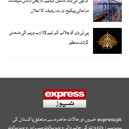
کراچی کی بندرگاہوں کیلیے تاریخی ٹرانس شپمنٹ
مراعاتی پیکیج، بڑے ریلیف کا اعلان
پی ٹی وی کو چلانے کے لیے 13 ارب روپے کی ضمنی
گرانٹ منظور
express.pk
خبروں اور حالات حاضرہ سے متعلق پاکستان کی
سب سے زیادہ وزٹ کی جانے والی ویب سائٹ ہے۔ اس ویب سائٹ