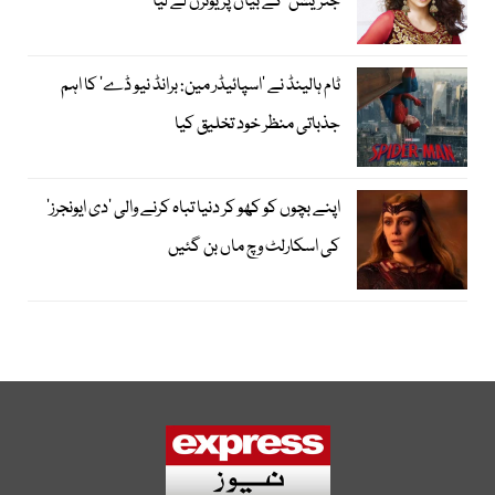
جنریشن‘ کے بیان پر یوٹرن لے لیا
ٹام ہالینڈ نے ’اسپائیڈر مین: برانڈ نیو ڈے‘ کا اہم
جذباتی منظر خود تخلیق کیا
اپنے بچوں کو کھو کر دنیا تباہ کرنے والی ’دی ایونجرز‘
کی اسکارلٹ وچ ماں بن گئیں