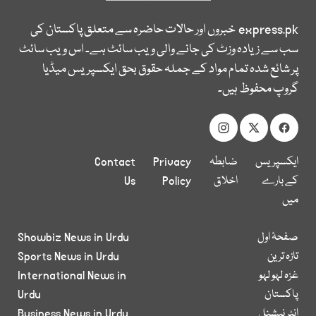
express.pk
خبروں اور حالات حاضرہ سے متعلق پاکستان کی
سب سے زیادہ وزٹ کی جانے والی ویب سائٹ ہے۔ اس ویب سائٹ
پر شائع شدہ تمام مواد کے جملہ حقوق بحق ایکسپریس میڈیا
گروپ محفوظ ہیں۔
ایکسپریس
ضابطہ
Privacy
Contact
کے بارے
اخلاق
Policy
Us
میں
صفحۂ اول
Showbiz News in Urdu
تازہ ترین
Sports News in Urdu
غزہ لہو لہو
International News in
پاکستان
Urdu
انٹر نیشنل
Business News in Urdu