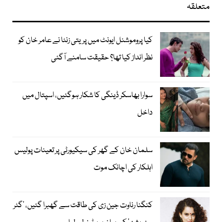
متعلقہ
کیا پروموشنل ایونٹ میں پریتی زنٹا نے عامر خان کو
نظر انداز کیا تھا؟ حقیقت سامنے آگئی
سوارا بھاسکر ڈینگی کا شکار ہوگئیں، اسپتال میں
داخل
سلمان خان کے گھر کی سیکیورٹی پر تعینات پولیس
اہلکار کی اچانک موت
کنگنا رناوت جین زی کی طاقت سے گھبرا گئیں، ’گٹر