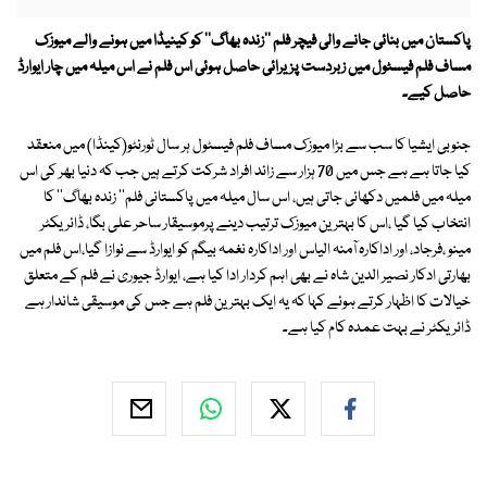
پاکستان میں بنائی جانے والی فیچر فلم ''زندہ بھاگ'' کو کینیڈا میں ہونے والے میوزک
مساف فلم فیسٹول میں زبردست پزیرائی حاصل ہوئی اس فلم نے اس میلہ میں چار ایوارڈ
حاصل کیے۔
جنوبی ایشیا کا سب سے بڑا میوزک مساف فلم فیسٹول ہر سال ٹورنٹو(کینڈا) میں منعقد
کیا جاتا ہے ہے جس میں 70 ہزار سے زائد افراد شرکت کرتے ہیں جب کہ دنیا بھر کی اس
میلہ میں فلمیں دکھائی جاتی ہیں، اس سال میلہ میں پاکستانی فلم'' زندہ بھاگ'' کا
انتخاب کیا گیا ،اس کا بہترین میوزک ترتیب دینے پرموسیقار ساحر علی بگا، ڈائریکٹر
مینو ،فرجاد، اور اداکارہ آمنہ الیاس اور اداکارہ نغمہ بیگم کو ایوارڈ سے نوازا گیا،اس فلم میں
بھارتی ادکار نصیر الدین شاہ نے بھی اہم کردار ادا کیا ہے، ایوارڈ جیوری نے فلم کے متعلق
خیالات کا اظہار کرتے ہوئے کہا کہ یہ ایک بہترین فلم ہے جس کی موسیقی شاندار ہے
ڈائریکٹر نے بہت عمدہ کام کیا ہے۔