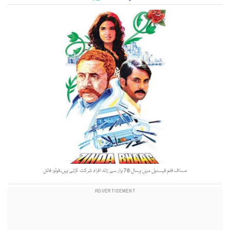
مساف فلم فیسٹول میں ہرسال 70 ہزار سے زائد افراد شرکت کرتے ہیں۔فوٹو: فائل