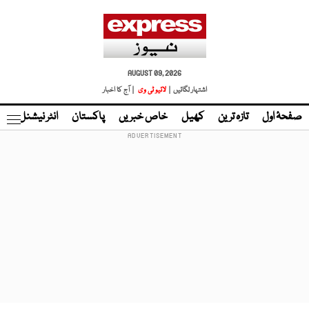
AUGUST 09, 2026
اشتہار لگائیں |
لائیو ٹی وی
| آج کا اخبار
صفحۂ اول
تازہ ترین
کھیل
خاص خبریں
پاکستان
انٹر نیشنل
ٹا