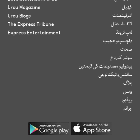
کھیل
Urdu Magazine
انٹرٹینمنٹ
Urdu Blogs
لائف اسٹائل
The Express Tribune
ٹاپ ٹرینڈ
Express Entertainment
دلچسپ و عجیب
صحت
سونے کے نرخ
پیٹرولیم مصنوعات کی قیمتیں
سائنس و ٹیکنالوجی
بلاگ
بزنس
ویڈیوز
جرائم