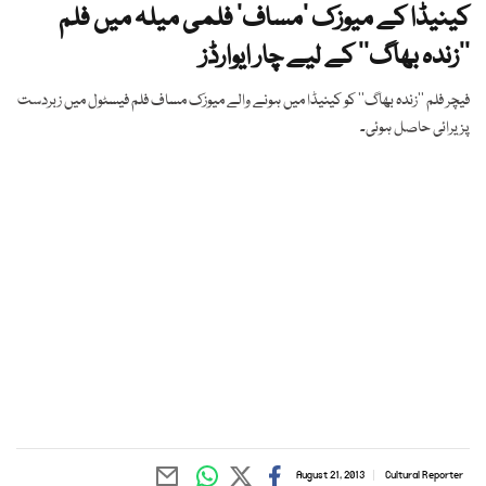
کینیڈا کے میوزک ’مساف‘ فلمی میلہ میں فلم
’’زندہ بھاگ‘‘ کے لیے چار ایوارڈز
فیچر فلم ’’زندہ بھاگ‘‘ کو کینیڈا میں ہونے والے میوزک مساف فلم فیسٹول میں زبردست
پزیرائی حاصل ہوئی۔
August 21, 2013
Cultural Reporter