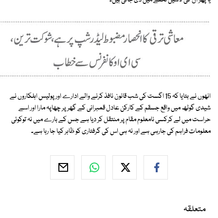
یا پھر ان کی لاشیں تحفے میں دی جاتی ہیں۔
انھوں نے بتایا کہ 15 اگست کی شب قانون نافذ کرنے والے ادارے اور پولیس اہلکاروں نے
شیدی گوٹھ میں واقع جسقم کے کارکن عادل قمبرانی کے گھر پر چھاپہ مارا اور اسے
حراست میں لے کرکسی نامعلوم مقام پر منتقل کر دیا ہے جس کے بارے میں نہ توکوئی
معلومات فراہم کی جارہی ہے اور نہ ہی اس کی گرفتاری کو ظاہر کیا جا رہا ہے۔
متعلقہ