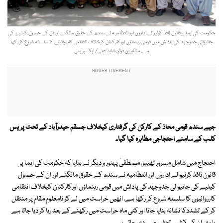
حکومت کی ایما پر قانون نافذ کرنیوالے اداروں اور انتظامیہ نے سندھ کے حقوق مانگنے اور ان کے حصول کیلیے کی
جانیوالی جدوجہد کی پاداش میں قومی رہنماؤں اورکارکنان کیخلاف انتقامی کارروائیوں کا سلسلہ شروع کر رکھا
ہے. مظاہرین فوٹو: شاہد علی/ ایکسپریس
جیے سندھ قومی محاذ کے کارکن کی گرفتاری کیخلاف جسقم حیدرآباد کے تحت پریس
کلب کے سامنے احتجاجی مظاہرہ کیا گیا۔
احتجاج میں شامل مسرور تھیبو، مصطفیٰ پہنور و دیگر نے بتایا کہ حکومت کی ایما پر
قانون نافذ کرنیوالے اداروں اور انتظامیہ نے سندھ کے حقوق مانگنے اور ان کے حصول
کیلیے کی جانیوالی جدوجہد کی پاداش میں قومی رہنماؤں اورکارکنان کیخلاف انتقامی
کارروائیوں کا سلسلہ شروع کر رکھا ہے، انھیں حراست میں لے کر نامعلوم مقام پر منتقل
کر کے تشددکا نشانہ بنایا جاتا اور کئی ماہ حراست میں رکھنے کے بعد رہا کر دیا جاتا ہے