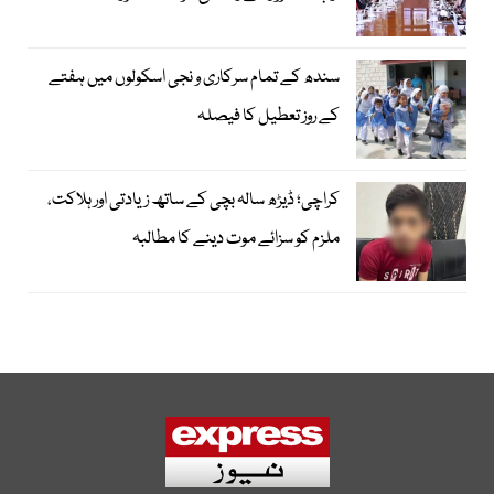
سندھ کے تمام سرکاری و نجی اسکولوں میں ہفتے
کے روز تعطیل کا فیصلہ
کراچی؛ ڈیڑھ سالہ بچی کے ساتھ زیادتی اور ہلاکت،
ملزم کو سزائے موت دینے کا مطالبہ