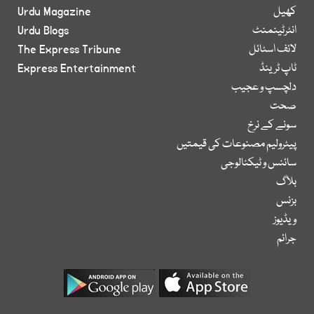
کھیل
Urdu Magazine
انٹرٹینمنٹ
Urdu Blogs
لائف اسٹائل
The Express Tribune
ٹاپ ٹرینڈ
Express Entertainment
دلچسپ و عجیب
صحت
سونے کے نرخ
پیٹرولیم مصنوعات کی قیمتیں
سائنس و ٹیکنالوجی
بلاگ
بزنس
ویڈیوز
جرائم