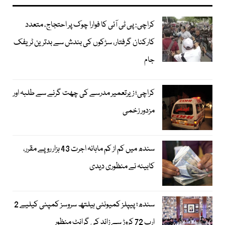
کراچی: پی ٹی آئی کا فوارا چوک پر احتجاج، متعدد
کارکنان گرفتار، سڑکوں کی بندش سے بدترین ٹریفک
جام
کراچی؛ زیرتعمیر مدرسے کی چھت گرنے سے طلبہ اور
مزدور زخمی
سندھ میں کم از کم ماہانہ اجرت 43 ہزار روپے مقرر،
کابینہ نے منظوری دیدی
سندھ؛ پیپلز کمیونٹی ہیلتھ سروسز کمپنی کیلیے 2
ارب 72 کروڑ سے زائد کی گرانٹ منظور