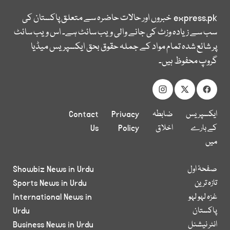
express.pk
خبروں اور حالات حاضرہ سے متعلق پاکستان کی
سب سے زیادہ وزٹ کی جانے والی ویب سائٹ ہے۔ اس ویب سائٹ
پر شائع شدہ تمام مواد کے جملہ حقوق بحق ایکسپریس میڈیا
گروپ محفوظ ہیں۔
ایکسپریس
ضابطہ
Privacy
Contact
کے بارے
اخلاق
Policy
Us
میں
صفحۂ اول
Showbiz News in Urdu
تازہ ترین
Sports News in Urdu
غزہ لہو لہو
International News in
پاکستان
Urdu
انٹر نیشنل
Business News in Urdu