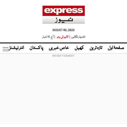
AUGUST 06, 2026
اشتہار لگائیں |
لائیو ٹی وی
| آج کا اخبار
صفحۂ اول
تازہ ترین
کھیل
خاص خبریں
پاکستان
انٹر نیشنل
ٹا