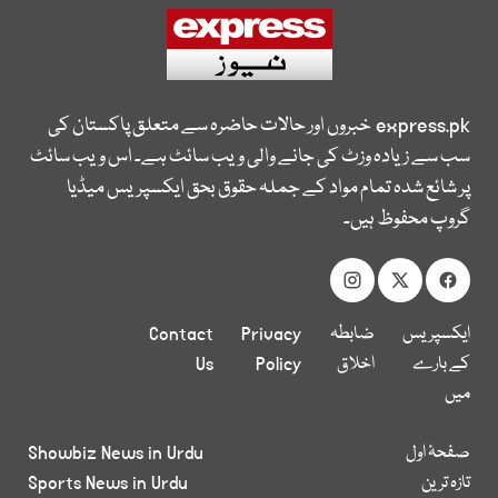
express.pk
خبروں اور حالات حاضرہ سے متعلق پاکستان کی
سب سے زیادہ وزٹ کی جانے والی ویب سائٹ ہے۔ اس ویب سائٹ
پر شائع شدہ تمام مواد کے جملہ حقوق بحق ایکسپریس میڈیا
گروپ محفوظ ہیں۔
ایکسپریس
ضابطہ
Privacy
Contact
کے بارے
اخلاق
Policy
Us
میں
صفحۂ اول
Showbiz News in Urdu
تازہ ترین
Sports News in Urdu