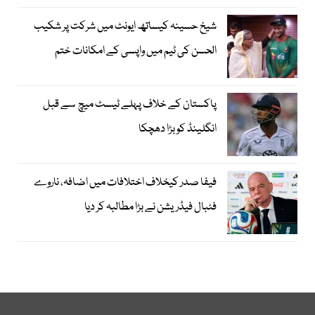
شیخ حسینہ کیساتھ ایونٹ میں شرکت پر شکیب
الحسن کی ٹیم میں واپسی کے امکانات ختم
پاکستان کے خلاف پہلے ٹیسٹ میچ سے قبل
انگلینڈ کو بڑا دھچکا
فیفا صدر کیخلاف اختلافات میں اضافہ، ناروے
فٹبال فیڈریشن نے بڑا مطالبہ کر دیا