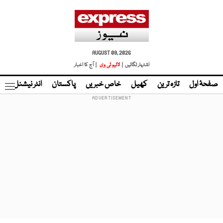
AUGUST 09, 2026
اشتہار لگائیں |
لائیو ٹی وی
| آج کا اخبار
صفحۂ اول
تازہ ترین
کھیل
خاص خبریں
پاکستان
انٹر نیشنل
ٹا