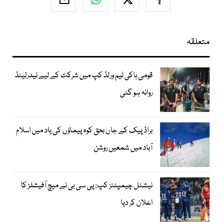
متعلقہ
قومی ہاکی ٹیم ورلڈ کپ میں شرکت کے لیے نیدرلینڈ
روانہ ہو گئی
براڈ پیک کے جاں بحق کوہ پیماؤں کی یاد میں اسلام
آباد میں شمعیں روشن
نیشنل چیمپئنز کپ: پی سی بی نے میچ آفیشلز کا
اعلان کر دیا