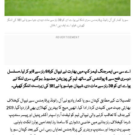
سوریا کمار کی آل رائونڈ پرفارمنس، سری لنکا نے یواے ای کو 30 رنز سے مات دیدی، جیا سوریا نے 101 کی اننگز
کھیلی۔ فوٹو: اے ایف پی / فائل
اے سی سی ایمرجنگ ٹیمز کپ میں بھارت نے نیپال کو84 رنز سے قابو کر لیا، مسلسل
دوسری فتح سے 4 پوائنٹس کے ساتھ ٹیم کی پوزیشن مضبوط ہوگئی، سری لنکا نے
یواے ای کو 30 رنز سے مات دی، شیہان جیاسوریا نے 101 کی زبردست اننگز کھیلی۔
تفصیلات کے مطابق کپتان سوریا کمار یادیو نے آل رائونڈ پرفارمنس سے نیپال کیخلاف
بھارتی جیت میں کلیدی کردار ادا کیا، انھیں میچ کا بہترین کھلاڑی بھی قرار دیاگیا، 269
کے ہدف کا تعاقب کرنے والی نیپالی ٹیم کو لیفٹ آرم اسپنر اکشر پٹیل اور پیسر سندیپ
شرما کیخلاف رنز بنانے میں خاصی دشواری کا سامنا رہا،ابتدا میں بولرز انکت باونے،
جسپریت بروما اور سندیپ ویئریر کی پرفارمنس نمایاں رہی، اس کے بعد کپتان سوریا