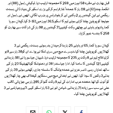
قبل بھارت نے مقررہ 50 اوورز میں 268 کا مجموعہ ترتیب دیا، لوکیش راہول (88) اور
انکمڈ چند(61) نے 118 رنز کا عمدہ آغاز فراہم کرکے بڑے اسکور کی بنیاد ڈالی، بسنت
ریگمی نے تین گیندوں پر 2 وکٹیں لے کر بلوشرٹس پر ضرب لگائی، انھوں نے راہول اور
جونیجا کو پویلین چلتا کرتے ہوئے ٹیم کا اسکور36.5 اوورز میں161-3 کیا،کپتان سوریا
کمار یادیواور باونے نے چوتھی وکٹ کیلیے71 گیندوں پر 90 رنز کی شراکت سے بھارت کو
250 کا ہندسہ عبور کرایا۔
کپتان سوریا کمار 65 اور باونے 25 رنز بناکر میدان بدر ہوئے، بسنت ریگمی نے 3
کھلاڑیوں کو پویلین چلتا کیا۔دوسرے میچ میں سری لنکا نے یواے ای کو30 رنز سے قابو
کرلیا،فاتح ٹیم نے 8 وکٹ پر 235 کا مجموعہ ترتیب دیا، شیہان جیاسوریا نے 101 رنز بنانے
کیلیے 121 گیندوں کا سامنا کیا، ادارا جیاسندرا 38 اور دھنوشکا گوناتھیلیکا 23 رنز کے
ساتھ نمایاں رہے، ناصر عزیز نے عمدہ بولنگ کا سلسلہ جاری رکھتے ہوئے 39 رنز کے
بدلے3 وکٹوں کا سودا کیا، انھوں نے ابتدائی میچ میں سنگاپور کیخلاف بھی چار کھلاڑیوں
کو آئوٹ کیا تھا، متحدہ عرب امارات کی ٹیم 9 وکٹ گنواکر 205 رنز ہی جوڑ پائی، ثاقب
علی نے سب سے زیادہ 71 رنز بنائے، شیامن انور نے 53 رنز اسکور کیے، لاہیروجیارتنے نے 3
کھلاڑیوں کو پویلین چلتا کیا۔