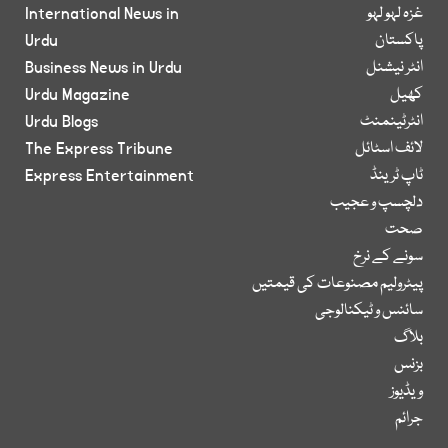
غزہ لہو لہو
International News in
پاکستان
Urdu
انٹر نیشنل
Business News in Urdu
کھیل
Urdu Magazine
انٹرٹینمنٹ
Urdu Blogs
لائف اسٹائل
The Express Tribune
ٹاپ ٹرینڈ
Express Entertainment
دلچسپ و عجیب
صحت
سونے کے نرخ
پیٹرولیم مصنوعات کی قیمتیں
سائنس و ٹیکنالوجی
بلاگ
بزنس
ویڈیوز
جرائم