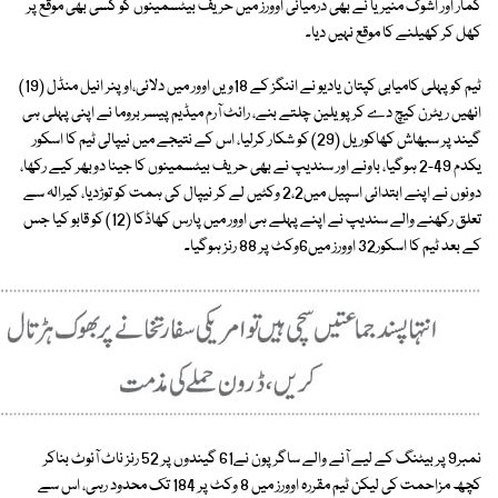
کمار اور اشوک منیریا نے بھی درمیانی اوورز میں حریف بیٹسمینوں کو کسی بھی موقع پر
کھل کر کھیلنے کا موقع نہیں دیا۔
ٹیم کو پہلی کامیابی کپتان یادیو نے اننگز کے 18ویں اوور میں دلائی،اوپنر انیل منڈل (19)
انھیں ریٹرن کیچ دے کر پویلین چلتے بنے، رائٹ آرم میڈیم پیسر بروما نے اپنی پہلی ہی
گیند پر سبھاش کھاکوریل (29) کو شکار کرلیا، اس کے نتیجے میں نیپالی ٹیم کا اسکور
یکدم 49-2 ہوگیا، باونے اور سندیپ نے بھی حریف بیٹسمینوں کا جینا دوبھر کیے رکھا،
دونوں نے اپنے ابتدائی اسپیل میں2،2 وکٹیں لے کر نیپال کی ہمت کو توڑدیا، کیرالہ سے
تعلق رکھنے والے سندیپ نے اپنے پہلے ہی اوور میں پارس کھاڈکا (12) کو قابو کیا جس
کے بعد ٹیم کا اسکور32 اوورز میں6وکٹ پر 88 رنز ہوگیا۔
نمبر9 پر بیٹنگ کے لیے آنے والے ساگر پون نے61 گیندوں پر 52 رنز ناٹ آئوٹ بناکر
کچھ مزاحمت کی لیکن ٹیم مقررہ اوورز میں 8 وکٹ پر 184 تک محدود رہی، اس سے