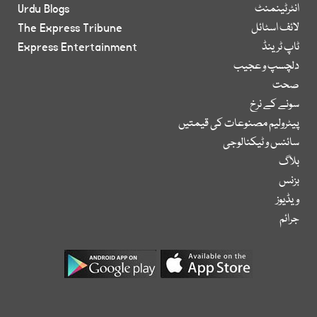
انٹرٹینمنٹ
Urdu Blogs
لائف اسٹائل
The Express Tribune
ٹاپ ٹرینڈ
Express Entertainment
دلچسپ و عجیب
صحت
سونے کے نرخ
پیٹرولیم مصنوعات کی قیمتیں
سائنس و ٹیکنالوجی
بلاگ
بزنس
ویڈیوز
جرائم