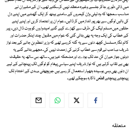
اپنی سرکاری مصروفیات اور سیکیورٹی کے مسائل کی وجہ سے نواز شریف ان تمام حلقوں
میں ذاتی طورپر جاکر جلسے وغیرہ منعقد نہیں کرسکتے تھے۔ ان کے مشیران نے
مناسب سمجھا کہ وہ ٹیلی وژن کیمروں کے سامنے بیٹھ کر ایک گھنٹے میں اپنے دل
کی باتیں لوگوں سے بھرپور انداز میں کر ڈالیں۔ عوام ان پر اعتماد کریں اور اپنے اپنے
حلقوں میں مسلم لیگ کی طرف سے کھڑے کیے گئے امیدواروں کو ووٹ ڈال دیں۔ پیر
کے خطاب کی ایک وجہ یہ بھی بتائی گئی کہ عوام میں مقبول چند اینکر حضرات اور
کالم نگار مسلسل کچھ دنوں سے یہ گلہ کررہے تھے کہ وزیر اعظم بن جانے کے بعد نواز
شریف صاحب نے قوم سے خطاب کرنے کی زحمت نہیں کی۔ مجھے بتائے گئے یہ
دونوں جواز حیران کن حد تک بودے اور مضحکہ خیز ہیں۔ ساتھ ہی ساتھ یہ حقیقت
بھی بے نقاب کرتے ہیں کہ نواز شریف اپنے سیاسی پیغام کو لوگوں تک پہنچانے کے لیے
ان دنوں بھی وہی بوسیدہ ہتھیار استعمال کر رہے ہیں جو پچھلی صدی کے اختتام تک
پہنچتے پہنچتے قطعی ناکارہ ہوچکے تھے۔
متعلقہ