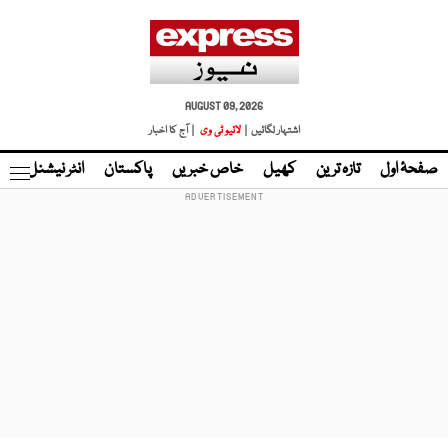
AUGUST 09, 2026
اشتہار لگائیں |
لائیو ٹی وی
| آج کا اخبار
صفحۂ اول
تازہ ترین
کھیل
خاص خبریں
پاکستان
انٹر نیشنل
ٹا