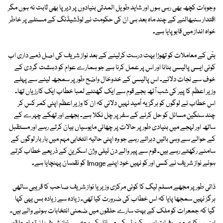
وجوہات کچھ بھی رہی ہوں اور شاید طویل المدتی بنیادوں پر دیرپا بھی ثابت نہ ہوں مگر
اقتدار سنبھالنے کے چند ماہ بعد ہی ان کی حکومت نے لوڈشیڈنگ کے مسئلے پر خاطر
خواہ انداز میں قابو پایا ہے۔
بتّی کے معاملات کو تھوڑا بہت درست کرلینے کے بعد نواز شریف کی اصل ذمے داری اب
کوئی ایسی پالیسی بنانا اور اس پر عمل کرنا ہے جو ہمارے عوام کو دہشت گردی کے
خوف سے نجات دلائے۔ اس پالیسی کے خدوخال واضح طورپر سمجھ لینے سے پہلے
وزیر اعظم کا پیر کی شب آٹھ بجے قوم سے ایک گھنٹے لمبا خطاب ایک کارزیاں تھا۔
اس خطاب نے لوگوں کو ہرگز یہ اُمید نہیں دلائی کہ ان کا وزیر اعظم اپنی کمر کس کر
چند سنگین مسائل کو حل کرنے کے سفر پر چل نکلا ہے۔ بجھے اور تھکے چہرے کے
ساتھ اور لہجے میں بنیادی طور پر حالات پر چھائی مایوسیاں بیان کرتے رہے اور مستقبل
کے حوالے سے وہی باتیں دہراتے رہے جو وہ اپنی حالیہ انتخابی مہم میں بار بار لوگوں کے
سامنے رکھتے رہے ہیں۔ قوم سے پیر والے دن ٹیلی وژن اسکرین کے ذریعے خطاب کرتے
ہوئے نواز شریف نے کسی اور کو نہیں خود اپنے Image کو نقصان پہنچایا ہے۔
ذاتی طور پر مجھے مسلم لیگ کا کوئی مرکزی وزیر یا نواز شریف صاحب کا قریبی ساتھی
ہرگز نہیں سمجھا پایا کہ اس خطاب کی ضرورت کیا تھی۔ زیادہ سے زیادہ بس یہی کہا
گیا کہ جمعرات کو ملک کے بہت سارے حلقوں میں ضمنی انتخابات ہونے والے ہیں۔