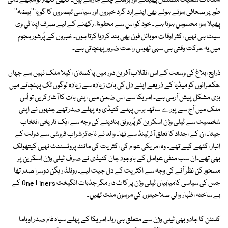
امکانات سمیت مسلسل پھیلتے اور بڑھتے چلے جارہے ہیں۔ کبھی کبھار تو مجھے ذاتی
طورپر صحافی ہوتے ہوئے بھی اپنے اِرد گرد خبروں اور سیاسی تبصروں کا گویا ''ہیضہ''
پھیلا ہوا محسوس ہوتا ہے۔ خود کو اس سے محفوظ رکھنے کے لیے صرف اپنا ٹی وی
سیٹ ہی نہیں اکثر اوقات موبائل فون بھی بند کردیا کرتا ہوں۔ خبروں کے پُرشور ہجوم
میں یہ حرکت وقتی ہی سہی ٹھوس راحت ضرور پہنچاتی ہے۔
ذرایع ابلاغ کی وسعت کے اس انقلاب آفرین دور میں پاکستان اکیلا ملک نہیں ہے جہاں
حکمرانوں کو میڈیا کے ذریعے اپنے دل کی بات زیادہ سے زیادہ لوگوں تک پہنچانے میں
بڑی مشکل پیش آرہی ہے۔ امریکا سے اس ضمن میں اپنی بات کا آغاز کریں تو اُس
ملک میں آج سے پورے ساٹھ برس پہلے کنیڈی وہ پہلے صدر تھے جنہوں نے اپنی
شخصیت سے ٹیلی وژن اسکرین کو پُررونق بنادینے کی وجہ سے ایک تاریخی انتخاب
جیتا۔ ان کے اجداد کا تعلق آئرلینڈ سے تھا۔ والد نے ناجائز شراب فروشی سے دولت کے
انبار اکٹھے کیے تھے۔ وہ امریکی عوام کی اکثریت کی مانند پروٹسٹنٹ نہیں کیتھولک
بھی تھے۔ان سب منفی عوامل کے باوجود جان کنیڈی نے صرف ٹیلی وژن اسکرین پر
مسحور کن نظر آنے کی وجہ سے اکثریت کے دل جیت لیے۔ رونلڈ ریگن دوسرا صدر تھا
جس کی سیاسی کامیابیاں ٹیلی وژن پر کاٹ دار مگر جذبات انگیخت One Liners کے
بے ساختہ اظہار والی صلاحیتوں کی مرہون منت تھیں۔
کلنٹن کا جادو بھی ٹیلی وژن سے متعلق ہی رہا۔ امریکا کے پہلے سیاہ فام صدر اوباما