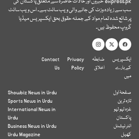
express.pk
خبروں اور حالات حاضرہ سے متعلق پاکستان کی
سب سے زیادہ وزٹ کی جانے والی ویب سائٹ ہے۔ اس ویب سائٹ
پر شائع شدہ تمام مواد کے جملہ حقوق بحق ایکسپریس میڈیا
گروپ محفوظ ہیں۔
ایکسپریس
ضابطہ
Privacy
Contact
کے بارے
اخلاق
Policy
Us
میں
صفحۂ اول
Showbiz News in Urdu
تازہ ترین
Sports News in Urdu
غزہ لہو لہو
International News in
پاکستان
Urdu
انٹر نیشنل
Business News in Urdu
کھیل
Urdu Magazine