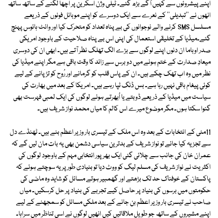
اپنے پیشروئوں سے کہیں آگے بڑھ گئے۔ ٹیلی وژن اسکرین پر اچھا لگنے کے ساتھ ساتھ
انھوں نے ''تبدیلی'' کے نعرے سے ایک دوسرے کو اپنے موبائل فونوں کے ذریعے
مسلسل SMS کرنے والے نوجوانوں کی بے پناہ تعداد کو متحرک کیا اور وائٹ ہائوس پہنچ
گئے۔میڈیا کے تخلیقی استعمال کی اپنی اس بے پناہ صلاحیت کے باوجود امریکی
صدر اوباما ان دنوں اپنے لوگوں سے بڑے الگ تھلگ نظر آتے ہیں۔ ابھی ان کی دوسری
میعادِ صدارت کے ختم ہونے میں دو برس سے زائد کا وقت باقی ہے مگر اپنے میڈیا کی
نظر میں وہ اب تھک چکے ہیں۔ ان کے پاس قلب کو گرمانے اور رُوح کو تڑپانے کے لیے
کوئی پیغام باقی نہیں رہا ہے۔ بس ڈنگ ٹپا رہے ہیں۔ امریکا کے بعد میں بھارت کی
سیاست میں میڈیا کے ذریعے ڈوبتے یا اُبھرتے ہوئے لوگوں کی ایک لمبی فہرست بھی
گنوا سکتا ہوں۔ مگر موضوع میرے اس کالم کا میاں محمد نواز شریف ہیں۔
11مئی کے انتخابات کے بعد وہ اس ملک کے تیسری بار وزیر اعظم بنے ہیں۔ ٹھنڈے دل
سے تجزیہ کیا جائے تو نواز شریف کے بدترین سیاسی دشمن بھی یہ بات مان لیں گے کہ
عمران خان کی جانب سے چلائی گئی ایک بھرپور انتخابی مہم کے باوجود لوگوں کی
اکثریت نے نواز شریف کی مسلم لیگ کو ووٹ دیا تو بنیادی طورپر یہ سوچتے ہوئے کہ
پاکستان کے خوفناک حد تک بڑھتے اور گھمبیر ہوتے مسائل کو شاید وہ ماضی کی
حکومتوں میں برسوں کی بنیاد پر حاصل کیے تجربے کی بنیاد پر حل کرسکیں۔ میاں
صاحب نے تیسری بار وزیر اعظم بن جانے کے بعد ملکی مسائل کو سمجھنے کے لیے
اپنے مشیروں کے ساتھ جو طویل ملاقاتیں کیں انھیں لوگوں نے اسی تناظر میں سراہا۔