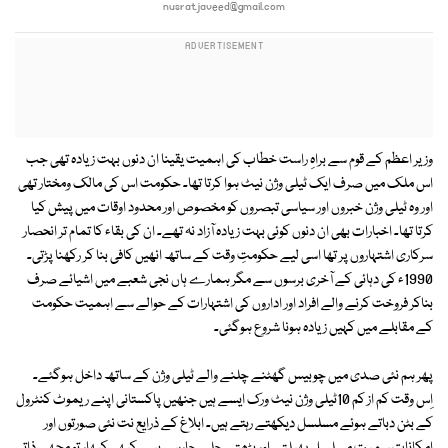
nusrat.javeed@gmail.com
وزیر اعظم کے قوم سے براہِ راست خطاب کی اہمیت یقینا ان دنوں بہت زیادہ تھی جب
اس ملک میں صرف ایک ٹیلی وژن نیٹ ہوا کرتا تھا۔ حکومت اس کی مالک ومختار تھی
اور وہ ٹیلی وژن خبروں اور سیاسی تبصروں کو مخصوص اور محدود اوقات میں پیش کیا
کرتا تھا۔ اخبارات بھی ان دنوں کوئی بہت زیادہ آزاد نہ تھے۔ ان کی بقاء کا تمام تر انحصار
سرکاری اشتہاروں پر تھا اسی لیے حکومتِ وقت کے ساتھ انھیں کافی بنا کر رکھنا پڑتی۔
1990ء کی دہائی کے آخری برسوں سے مگر ہمارے ہاں نجی شعبے میں اشیائے صرف
بناکر فروخت کرنے والے افراد اور اداروں کی اشتہارات کے حوالے سے اہمیت حکومت
کے مقابلے میں کہیں زیادہ ہونا شروع ہوگئی۔
پھر ہم نئی صدی میں چوبیس گھٹنے چلنے والے ٹیلی وژن کے ساتھ داخل ہوگئے۔
اِس وقت کم از کم 10ٹیلی وژن نیٹ ورک ایسے ہیں جنھیں پاکستانی اپنے ریموٹ کنٹرول
کے بٹن دباتے ہوئے مسلسل دیکھتے رہتے ہیں۔ ابلاغ کے ذرایع نت نئی صورتوں اور