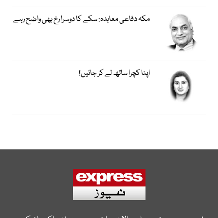
مکہ دفاعی معاہدہ: سکے کا دوسرا رخ بھی واضح رہے
اپنا کچرا ساتھ لے کر جائیں!