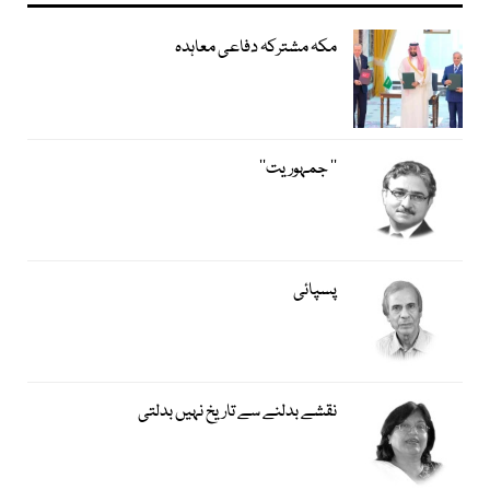
مکہ مشترکہ دفاعی معاہدہ
’’ جمہوریت‘‘
پسپائی
نقشے بدلنے سے تاریخ نہیں بدلتی