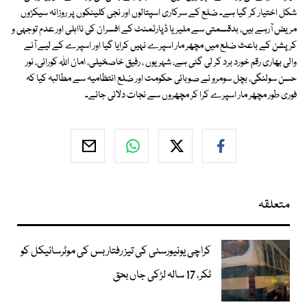
شکل اختیار کر گیا ہے۔ ضلع کے سرکاری اسپتالوں اور نجی کلینکوں پر روزانہ سیکڑوں
مریض آرہے ہیں، بدقسمتی سے ملیریا ڈپارٹمنٹ کے افسران کی نااہلی اور عدم توجہی و
کرپشن کے باعث ضلع میں مچھر مار اسپرے نہیں کرایا گیا اور اسپرے کے لیے آنے
والی بھاری رقم خورد برد کر لی گئی ہے، شہریوں ، رفیق خاصخیلی، امان اللہ کورائی، نور
حسن سولنگی، بچل سومرو نے صوبائی حکومت اور ضلع انتظامیہ سے مطالبہ کیا کہ
فوری طور مچھر مار اسپرے کرا کر مچھروں سے نجات دلائی جائے۔
متعلقہ
کراچی یونیورسٹی کی تیز رفتار بس کی موٹرسائیکل کو
ٹکر، 17 سالہ لڑکی جاں بحق