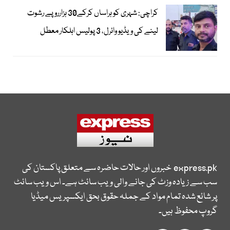
کراچی: شہری کو ہراساں کرکے30 ہزارروپے رشوت
لینے کی ویڈیو وائرل، 3 پولیس اہلکار معطل
express.pk
خبروں اور حالات حاضرہ سے متعلق پاکستان کی
سب سے زیادہ وزٹ کی جانے والی ویب سائٹ ہے۔ اس ویب سائٹ
پر شائع شدہ تمام مواد کے جملہ حقوق بحق ایکسپریس میڈیا
گروپ محفوظ ہیں۔