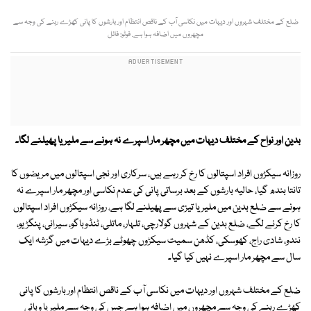
ضلع کے مختلف شہروں اور دیہات میں نکاسی آب کے ناقص انتظام اور بارشوں کا پانی کھڑے رہنے کی وجہ سے
مچھروں میں اضافہ ہوا ہے. فوٹو: فائل
بدین اور نواح کے مختلف دیہات میں مچھر مار اسپرے نہ ہونے سے ملیریا پھیلنے لگا۔
روزانہ سیکڑوں افراد اسپتالوں کا رخ کر رہے ہیں، سرکاری اور نجی اسپتالوں میں مریضوں کا
تانتا بندھ گیا، حالیہ بارشوں کے بعد برساتی پانی کی عدم نکاسی اور مچھر مار اسپرے نہ
ہونے سے ضلع بدین میں ملیریا تیزی سے پھیلنے لگا ہے، روزانہ سیکڑوں افراد اسپتالوں
کا رخ کرنے لگے، ضلع بدین کے شہروں گولارچی، تلہار، ماتلی، ٹنڈوباگو، سیرانی، پنگڑیو،
نندو، شادی راج، کھوسکی، کڈھن سمیت سیکڑوں چھوٹے بڑے دیہات میں گزشہ ایک
سال سے مچھر مار اسپرے نہیں کیا گیا۔
ضلع کے مختلف شہروں اور دیہات میں نکاسی آب کے ناقص انتظام اور بارشوں کا پانی
کھڑے رہنے کی وجہ سے مچھروں میں اضافہ ہوا ہے جس کی وجہ سے ملیریا وبائی