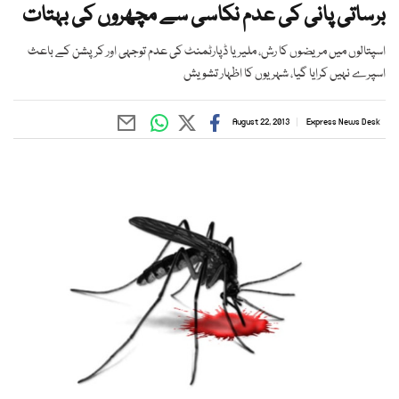
برساتی پانی کی عدم نکاسی سے مچھروں کی بہتات
اسپتالوں میں مریضوں کا رش، ملیریا ڈپارٹمنٹ کی عدم توجہی اور کرپشن کے باعث
اسپرے نہیں کرایا گیا، شہریوں کا اظہار تشویش
August 22, 2013
Express News Desk