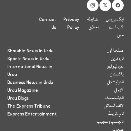
ایکسپریس
ضابطہ
Privacy
Contact
کے بارے
اخلاق
Policy
Us
میں
صفحۂ اول
Showbiz News in Urdu
تازہ ترین
Sports News in Urdu
غزہ لہو لہو
International News in
پاکستان
Urdu
انٹر نیشنل
Business News in Urdu
کھیل
Urdu Magazine
انٹرٹینمنٹ
Urdu Blogs
لائف اسٹائل
The Express Tribune
ٹاپ ٹرینڈ
Express Entertainment
دلچسپ و عجیب
صحت