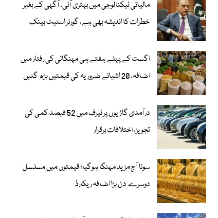
مالیاتی ٹیکنالوجی میں بہتری آئی، آگہی کے بغیر
خطرات کا اندیشہ بھی ہے، گورنر اسٹیٹ بینک
اگست کے پہلے ہفتے ہی مہنگائی کی رفتار میں
اضافہ، 20 اشیائے ضروریہ کی قیمتیں بڑھ گئیں
درآمدی گاڑیوں پر ٹیرف میں 52 فیصد کمی کی
تجویز، اختلافات برقرار
سونا آج مزید مہنگا ہوگیا؛ قیمتوں میں مسلسل
دوسرے دن بڑا اضافہ ریکارڈ