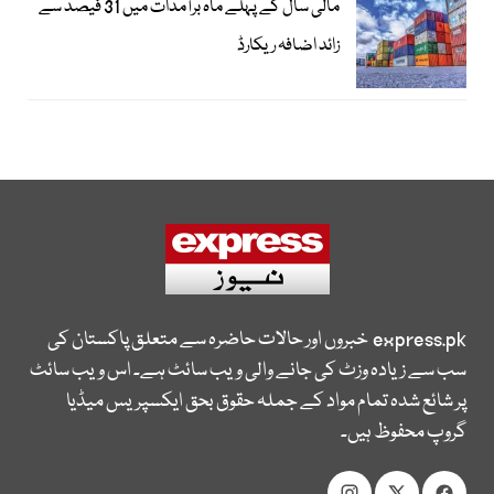
مالی سال کے پہلے ماہ برآمدات میں 31 فیصد سے
زائد اضافہ ریکارڈ
express.pk
خبروں اور حالات حاضرہ سے متعلق پاکستان کی
سب سے زیادہ وزٹ کی جانے والی ویب سائٹ ہے۔ اس ویب سائٹ
پر شائع شدہ تمام مواد کے جملہ حقوق بحق ایکسپریس میڈیا
گروپ محفوظ ہیں۔