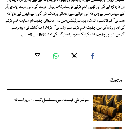
کمیٹی ڈیوٹی اور ٹیکسوں میں دی جانیوالی چھوٹ اوررعایت کے لیے جاری کردہ ایس آر
اوز کاجائزہ لے گی اور انھیں ختم کرنے کی سفارشات پیش کرے گی۔اس بارے ایف بی آر
کے سینئر افسر نے بتایاکہ اس حوالے سے ابتدائی ورکنگ کی گئی ہے،انھوں نے بتایا کہ
ایف بی آرنے70سے زائداشیا پرسیلز ٹیکس میں دی جانیوالی چھوٹ اور رعایت ختم کرنے
کی تجاویزتیارکی ہیں،چھوٹ ختم کرنے سے ایف بی آر کو24 ارب کااضافی ریونیوملے
گا،جن اشیا پر چھوٹ ختم کرنیکاجائزہ لیاجائیگا انکی تعداد150 سے زائد ہے۔
متعلقہ
سونے کی قیمت میں مسلسل تیسرے روز اضافہ