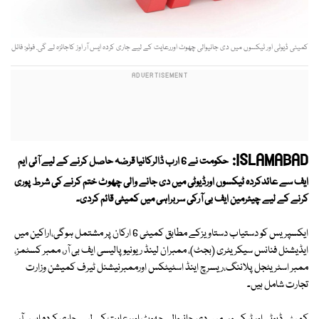
کمیٹی ڈیوٹی اور ٹیکسوں میں دی جانیوالی چھوٹ اوررعایت کے لیے جاری کردہ ایس آر اوز کاجائزہ لے گی. فوٹو: فائل
ISLAMABAD:
حکومت نے 6 ارب ڈالرکانیا قرضہ حاصل کرنے کے لیے آئی ایم
ایف سے عائدکردہ ٹیکسوں اورڈیوٹی میں دی جانے والی چھوٹ ختم کرنے کی شرط پوری
کرنے کے لیے چیئرمین ایف بی آرکی سربراہی میں کمیٹی قائم کردی۔
ایکسپریس کو دستیاب دستاویزکے مطابق کمیٹی 6 ارکان پر مشتمل ہوگی،اراکین میں
ایڈیشنل فنانس سیکریٹری (بجٹ)، ممبران لینڈ ریونیو پالیسی ایف بی آر، ممبر کسٹمز،
ممبر اسٹریٹجل پلاننگ،ریسرچ اینڈ اسٹیٹکس اورممبرنیشنل ٹیرف کمیشن وزارت
تجارت شامل ہیں۔