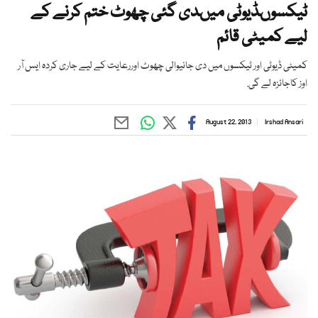
ٹیکسوںڈیوٹی میںدی گئی چھوٹ ختم کرنے کے
لیے کمیٹی قائم
کمیٹی ڈیوٹی اور ٹیکسوں میں دی جانیوالی چھوٹ اوررعایت کے لیے جاری کردہ ایس آر
اوز کاجائزہ لے گی.
August 22, 2013
Irshad Ansari