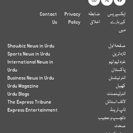
ایکسپریس
ضابطہ
Privacy
Contact
کے بارے
اخلاق
Policy
Us
میں
صفحۂ اول
Showbiz News in Urdu
تازہ ترین
Sports News in Urdu
غزہ لہو لہو
International News in
پاکستان
Urdu
انٹر نیشنل
Business News in Urdu
کھیل
Urdu Magazine
انٹرٹینمنٹ
Urdu Blogs
لائف اسٹائل
The Express Tribune
ٹاپ ٹرینڈ
Express Entertainment
دلچسپ و عجیب
صحت