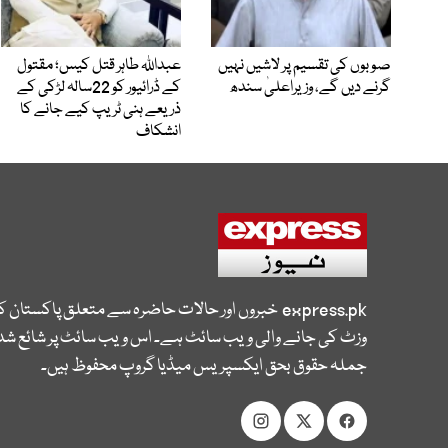
صوبوں کی تقسیم پر لاشیں نہیں
عبداللہ طاہر قتل کیس؛ مقتول
گرنے دیں گے، وزیراعلیٰ سندھ
کے ڈرائیور کو 22سالہ لڑکی کے
ذریعے ہنی ٹریپ کیے جانے کا
انشکاف
express.pk
خبروں اور حالات حاضرہ سے متعلق پاکستان 
وزٹ کی جانے والی ویب سائٹ ہے۔ اس ویب سائٹ پر شائع شدہ
جملہ حقوق بحق ایکسپریس میڈیا گروپ محفوظ ہیں۔