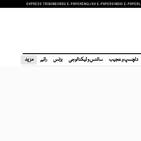
EXPRESS TRIBUNE
URDU E-PAPER
ENGLISH E-PAPER
SINDHI E-PAPER
L
دلچسپ و عجیب
سائنس و ٹیکنالوجی
بزنس
رائے
مزید