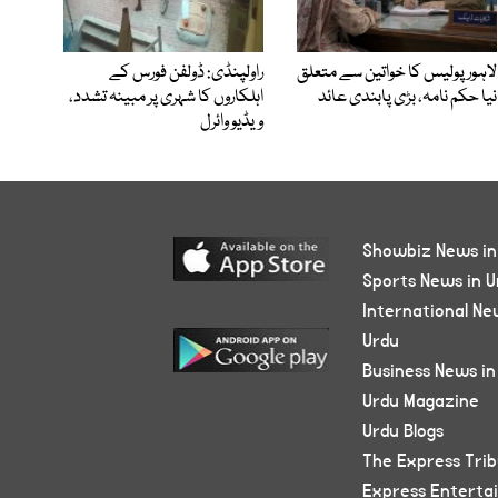
لاہور پولیس کا خواتین سے متعلق
راولپنڈی: ڈولفن فورس کے
نیا حکم نامہ، بڑی پابندی عائد
اہلکاروں کا شہری پر مبینہ تشدد،
ویڈیو وائرل
Showbiz News in
Sports News in U
International Ne
Urdu
Business News in
Urdu Magazine
Urdu Blogs
The Express Tri
Express Enterta