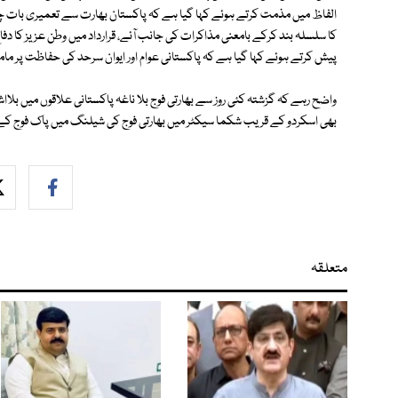
الفاظ میں مذمت کرتے ہوئے کہا گیا ہے کہ پاکستان بھارت سے تعمیری بات چیت ا
کا سلسلہ بند کرکے بامعنی مذاکرات کی جانب آئے، قرارداد میں وطن عزیز کا دف
پیش کرتے ہوئے کہا گیا ہے کہ پاکستانی عوام اور ایوان سرحد کی حفاظت پر مام
واضح رہے کہ گزشتہ کئی روز سے بھارتی فوج بلا ناغہ پاکستانی علاقوں میں بلااش
بھی اسکردو کے قریب شکما سیکٹر میں بھارتی فوج کی شیلنگ میں پاک فوج کے 
متعلقہ