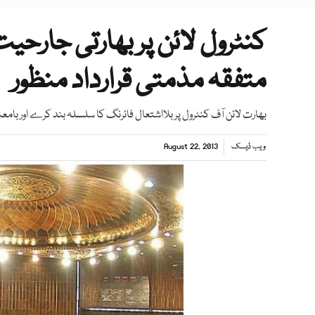
کنٹرول لائن پر بھارتی جارح
متفقہ مذمتی قرارداد منظور
بھارت لائن آف کنٹرول پر بلااشتعال فائرنگ کا سلسلہ بند کرے اور بامعن
ویب ڈیسک
August 22, 2013