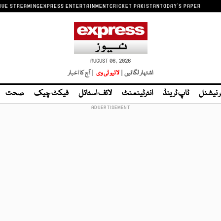
IVE STREAMING
EXPRESS ENTERTAINMENT
CRICKET PAKISTAN
TODAY'S PAPER
AUGUST 06, 2026
اشتہار لگائیں |
لائیو ٹی وی
| آج کا اخبار
ر نیشنل
ٹاپ ٹرینڈ
انٹرٹینمنٹ
لائف اسٹائل
فیکٹ چیک
صحت