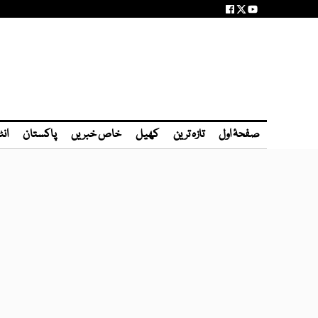
صفحۂ اول
تازہ ترین
کھیل
خاص خبریں
پاکستان
انٹ