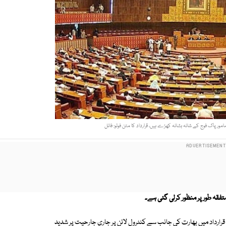
امور پاک فوج کے شانہ بشانہ کھڑے ہیں، قرارداد کا متن فوٹو: فائل
تفقہ طور پر
منظور کرلی گئی ہے۔
 قرارداد میں بھارت کی جانب سے کنٹرول لائن پر جاری جارحیت پر شدید