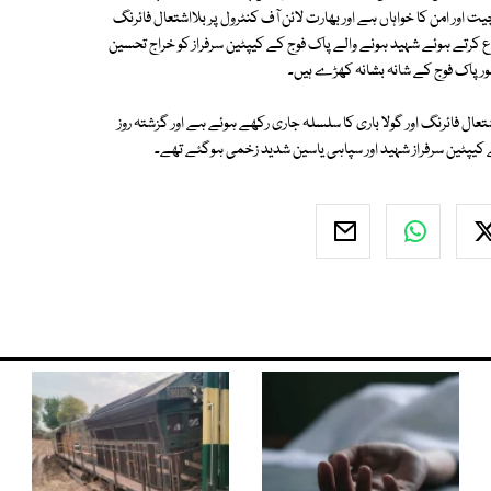
ور امن کا خواہاں ہے اور بھارت لائن آف کنٹرول پر بلااشتعال فائرنگ
اع کرتے ہوئے شہید ہونے والے پاک فوج کے کیپٹین سرفراز کو خراج تحسین
ور پاک فوج کے شانہ بشانہ کھڑے ہیں۔
تعال فائرنگ اور گولا باری کا سلسلہ جاری رکھے ہوئے ہے اور گزشتہ روز
کیپٹین سرفراز شہید اور سپاہی یاسین شدید زخمی ہوگئے تھے۔