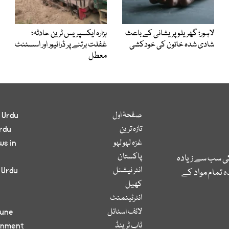
لاہور؛ گھریلو پریشانی کے باعث
ہزارہ ایکسپریس ٹرین حادثہ؛
شادی شدہ خاتون کی خودکشی
غفلت برتنے پر ڈرائیور اور اسسٹنٹ
معطل
صفحۂ اول
 Urdu
تازہ ترین
rdu
غزہ لہو لہو
ws in
پاکستان
کی سب سے زیادہ
انٹر نیشنل
 Urdu
 تمام مواد کے
کھیل
انٹرٹینمنٹ
لائف اسٹائل
bune
ٹاپ ٹرینڈ
inment