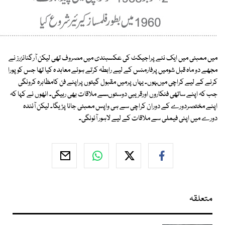
میں ممبئی میں ایک نئے پراجیکٹ کی عکسبندی میں مصروف تھی لیکن آرگنائزرز نے
مجھے دو ماہ قبل شومیں پرفارمنس کے لیے رابطہ کرتے ہوئے معاہد ہ کیا تھا جس کو پورا
کرنے کے لیے کراچی میںہوں۔ یہاں پرمیں مقبول گیتوں پراپنے فن کامظاہرہ کرونگی
جب کہ اپنے ساتھی فنکاروں اورقریبی دوستوںسے ملاقات بھی رہیگی۔ انھوں نے کہا کہ
اپنے مختصردورے کے دوران کراچی سے ہی واپس ممبئی جانا پڑیگا۔ لیکن آئندہ
دورے میں اپنی فیملی سے ملاقات کے لیے لاہور آئونگی۔
متعلقہ