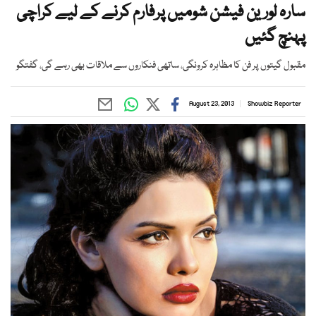
سارہ لورین فیشن شومیں پرفارم کرنے کے لیے کراچی
پہنچ گئیں
مقبول گیتوں پر فن کا مظاہرہ کرونگی، ساتھی فنکاروں سے ملاقات بھی رہے گی، گفتگو
August 23, 2013
Showbiz Reporter