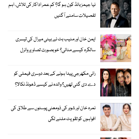
نیا جیمز بانڈ کون ہو گا؟ کم عمر اداکار کی تلاش، اہم
تفصیلات سامنے آگئیں
ایمن خان اور منیب بٹ نے بیٹی میرال کی تیسری
سالگرہ کیسے منائی؟ خوبصورت تصاویر وائرل
رانی مکھرجی پیدا ہونے کے بعد دوسری فیملی کو
دے دی گئی تھیں؟ والدہ نے کیسے ڈھونڈ نکالا؟
نمرہ خان اور شوہر کی ذومعنی پوسٹوں سے طلاق کی
افواہوں کو تقویت ملنے لگی