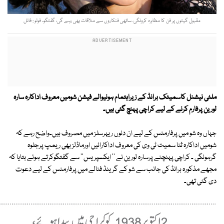
مقبول گیتوں پر فن کا مظاہرہ کرونگی، ساتھی فنکاروں سے ملاقات بھی رہے گی، گفتگو۔ فوٹو : فائل
ملٹی نیشنل کاسمیٹک برانڈ کے زیراہتمام ہونیوالے فیشن شومیں معروف اداکارہ سارہ
لورین پرفارم کرنے کے لیے کراچی پہنچ گئی ہیں۔
جہاں وہ شو میں پرفارمنس کے لیے ان دنوں ریہرسلز میں مصروف ہیں۔واضح رہے کہ
شومیں اداکارہ ثنا سمیت ٹی وی کی معروف اداکارائیں اورماڈلز بھی ریمپ پرجلوہ
گرہونگی ۔ کراچی پہنچنے پرسارہ لورین نے '' ایکسپریس'' سے گفتگوکرتے ہوئے بتایا کہ
مجھے مذکورہ برانڈ کی جانب سے شو کے گرینڈ فنالے میں پرفارمنس کے لیے دعوت
دی گئی تھی۔