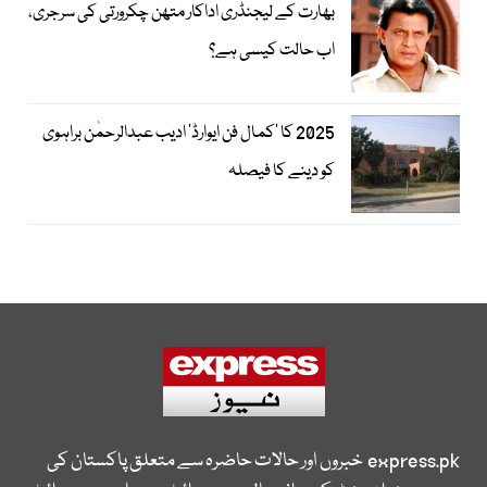
بھارت کے لیجنڈری اداکار متھن چکرورتی کی سرجری،
اب حالت کیسی ہے؟
2025 کا ’کمال فن ایوارڈ‘ ادیب عبدالرحمٰن براہوی
کو دینے کا فیصلہ
express.pk
خبروں اور حالات حاضرہ سے متعلق پاکستان کی