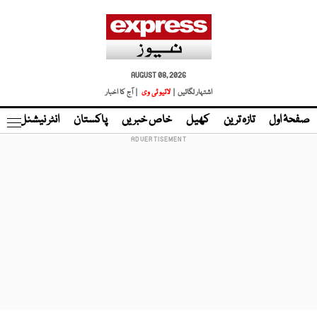
AUGUST 08, 2026
اشتہار لگائیں |
لائیو ٹی وی
| آج کا اخبار
صفحۂ اول
تازہ ترین
کھیل
خاص خبریں
پاکستان
انٹر نیشنل
ٹا