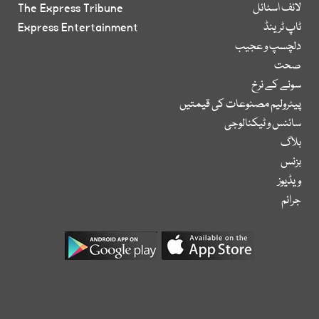
لائف اسٹائل
The Express Tribune
ٹاپ ٹرینڈ
Express Entertainment
دلچسپ و عجیب
صحت
سونے کے نرخ
پیٹرولیم مصنوعات کی قیمتیں
سائنس و ٹیکنالوجی
بلاگ
بزنس
ویڈیوز
جرائم