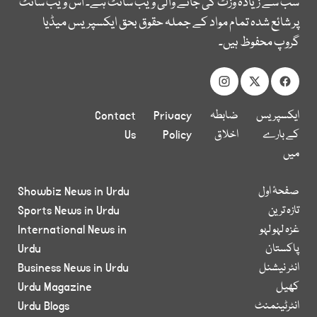
سب سے زیادہ وزٹ کی جانے والی ویب سائٹ ہے۔ اس ویب سائٹ
پر شائع شدہ تمام مواد کے جملہ حقوق بحق ایکسپریس میڈیا
گروپ محفوظ ہیں۔
ایکسپریس
ضابطہ
Privacy
Contact
کے بارے
اخلاق
Policy
Us
میں
صفحۂ اول
Showbiz News in Urdu
تازہ ترین
Sports News in Urdu
غزہ لہو لہو
International News in
پاکستان
Urdu
انٹر نیشنل
Business News in Urdu
کھیل
Urdu Magazine
انٹرٹینمنٹ
Urdu Blogs