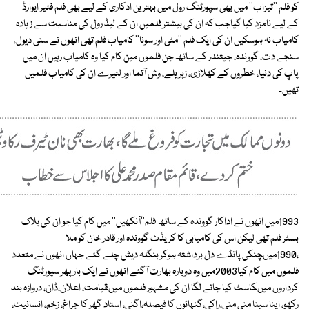
کو فلم ''تیزاب'' میں بھی سپورٹنگ رول میں بہترین ادکاری کے لیے بھی فلم فئیر ایوارڈ
کے لیے نامزد کیا گیاجب کہ ان کی بیشتر فلمیں ان کے لیڈ رول کی مناسبت سے زیادہ
کامیاب نہ ہوسکیں ان کی ایک فلم ''مٹی اور سونا'' کامیاب فلم تھی انھوں نے سنی دیول،
سنجے دت، گووندہ، جیتندر کے ساتھ جن فلموں مین کام کیا وہ کامیاب رہیں ان میں
پاپ کی دنیا، خطروں کے کھلاڑی، زہریلے، وش آتما اور لٹیرے ان کی کامیاب فلمیں
تھیں۔
1993میں انھوں نے اداکار گووندہ کے ساتھ فلم''آنکھیں'' میں کام کیا جو ان کی بلاک
بسٹر فلم تھی لیکن اس کی کامیابی کا کریڈٹ گووندہ اور قادر خان کو ملا
،1990میںچنکی پانڈے دل برداشتہ ہوکر بنگلہ دیش چلے گئے جہاں انھوں نے متعدد
فلموں میں کام کیا2003میں وہ دوبارہ بھارت آگئے انھوں نے ایک بار پھر سپورٹنگ
کرداروں میںکاسٹ کیا جانے لگا ان کی مشہور فلموں میںقیامت، اعلان،ڈان، دروازہ بند
رکھو، اپنا سپنا منی منی،راکی،گنہائوں کا فیصلہ،اگنی، استاد گھر کا چراغ، زخم، انسانیت،