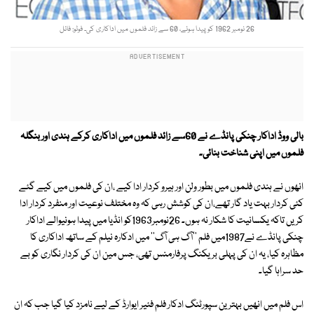
26 نومبر 1962 کو پیدا ہوئے، 60 سے زائد فلموں میں اداکاری کی۔ فوٹو: فائل
بالی ووڈ اداکار چنکی پانڈے نے 60سے زائد فلموں میں اداکاری کرکے ہندی اور بنگلہ
فلموں میں اپنی شناخت بنائی۔
انھوں نے ہندی فلموں میں بطور ولن اور ہیرو کردار ادا کیے ،ان کی فلموں میں کیے گئے
کئی کردار بہت یاد گار تھے،ان کی کوشش رہی کہ وہ مختلف نوعیت اور منفرد کردار ادا
کریں تاکہ یکسانیت کا شکار نہ ہوں۔ 26نومبر1963کو انڈیا میں پیدا ہونیوالے اداکار
چنکی پانڈے نے1987میں فلم ''آگ ہی آگ'' میں ادکارہ نیلم کے ساتھ اداکاری کا
مظاہرہ کیا، یہ ان کی پہلی بریکنگ پرفارمنس تھی، جس مین ان کی کردار نگاری کو بے
حد سراہا گیا۔
اس فلم میں انھیں بہترین سپورٹنگ ادکار فلم فئیر ایوارڈ کے لیے نامزد کیا گیا جب کہ ان