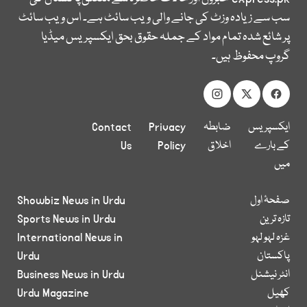
سب سے زیادہ وزٹ کی جانے والی ویب سائٹ ہے۔ اس ویب سائٹ
پر شائع شدہ تمام مواد کے جملہ حقوق بحق ایکسپریس میڈیا
گروپ محفوظ ہیں۔
ایکسپریس
ضابطہ
Privacy
Contact
کے بارے
اخلاق
Policy
Us
میں
صفحۂ اول
Showbiz News in Urdu
تازہ ترین
Sports News in Urdu
غزہ لہو لہو
International News in
پاکستان
Urdu
انٹر نیشنل
Business News in Urdu
کھیل
Urdu Magazine