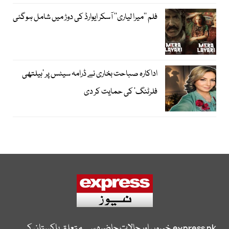
فلم ’’میرا لیاری‘‘ آسکر ایوارڈ کی دوڑ میں شامل ہوگئی
اداکارہ صباحت بخاری نے ڈرامہ سیٹس پر ’ہیلتھی
فلرٹنگ‘ کی حمایت کر دی
express.pk
خبروں اور حالات حاضرہ سے متعلق پاکستان کی