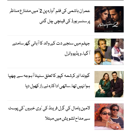
عمران ہاشمی کی فلم ’آوارہ پن 2‘ میں متنازع مناظر
پر سنسر بورڈ کی قینچی چل گئی
جہلم میں سنجے دت کے والد کا آبائی گھر سامنے
آگیا، ویڈیو وائرل
گووندا اور کرشمہ کپور کا تعلق سنیتا آہوجہ سے چھپا
ہوا نہیں تھا، ساتھی اداکارہ نے راز کھول دیا
لامین یامال کی گرل فرینڈ کی ’بری خبروں‘کی پوسٹ
سے مداح تشویش میں مبتلا