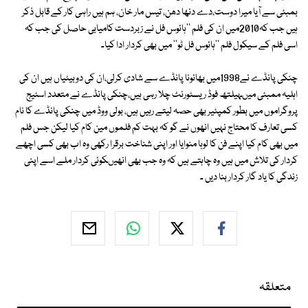
بمبئی سے آیا میرا دوست،دے دنھا دھن، تیس مار خان، ہم ہیں راہی کار کے قابل ذکر
ہیں جب کہ2010میں ان کی فلم ''ہائوس فل نے زبردست کامیابی حاصل کی جب کہ
اسی فلم کے سیکول فلم ''ہائوس فل ٹو'' میں بھی کردار ادا کیا۔
چنکی پانڈے نے1998میں بھائونا پانڈے سے شادی کرلی،ان کی دوبیٹیاں ہیں ان کی
اہلیہ ممبئی میںہیلتھ فوڈ ریسٹورنٹ چلا رہی ہیں،چنکی پانڈے نے متعدد اسٹیج
پروگراموں میں بطور کمپئیر بھی حصہ لیتے رہیں ہیں، بولی ووڈ میں چنکی پانڈے کا نام
کسی تعارف کا محتاج نہیں انھوں نے گو کہ بہت کم فلموں مین کام کیا لیکن جس فلم
میں بھی کام کیا اپنے فن کا لوہا منوایا اور اپنی شناخت برقرا رکھی وہ اب بھی کسی اچھے
کردار کی تلاش میں ہیں وہ چاہتے ہیں کہ وہ جب بھی انھیںکوئی کردار ملے اسے اپنی
زندگی کا یاد گار کردار بنا دیں ۔
متعلقہ