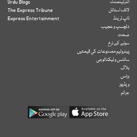
انٹرٹینمنٹ
Urdu Blogs
لائف اسٹائل
The Express Tribune
ٹاپ ٹرینڈ
Express Entertainment
دلچسپ و عجیب
صحت
سونے کے نرخ
پیٹرولیم مصنوعات کی قیمتیں
سائنس و ٹیکنالوجی
بلاگ
بزنس
ویڈیوز
جرائم