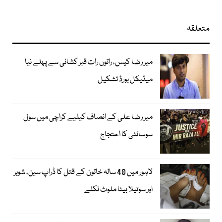
متعلقہ
میر رضا کیس، راتوں رات قبر کشائی سے پہلے نیا
میڈیکل بورڈ تشکیل
میر رضا علی کے انصاف کیلیے کراچی میں سول
سوسائٹی کا احتجاج
لاہور میں 40 سالہ خاتون کے قتل کا ڈراپ سین، شوہر
اور سوتیلا بیٹا ملوث نکلے