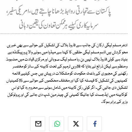
ادھر مسلم لیگی ارکان کی جانب سے فاروڈ بلاک کی تشکیل کے حوالے سے بھی خبریں
محو گردش ہیں تاہم مسلم لیگی حلقوں کا کہنا ہے میڈیا میں ہونے والا پروپیگنڈہ بے
بنیاد ہے کوئی فاروڈ بلاک نہیں بن رہا مسلم لیگ صوبائی اور مرکزی قیادت میں مضبوط
و منظم ہے لیکن ذرائع نے بتایا کہ 18ویں ترمیم کے تحت کابینہ کے سائز کو مختصر
رکھنے کی مجبوری کے باعث حکومت کو مشکلات درپیش ہیں جس کیلیے قائمہ
کمیٹیوں کی تشکیل کا فیصلہ کیا گیا اور مختلف محکموں کے حوالے سے 15کمیٹیاں
تشکیل دی جائیں گی۔ اگر کوئی رکن کابینہ میں شامل ہونے سے محروم رہ گیا تو اس
کوکابینہ میں ایڈجسٹ کیا جائیگا کمیٹی کی چیئر مین شپ دی جائے گی اور پروٹوکول
وزیر کے برابر ہوگا۔