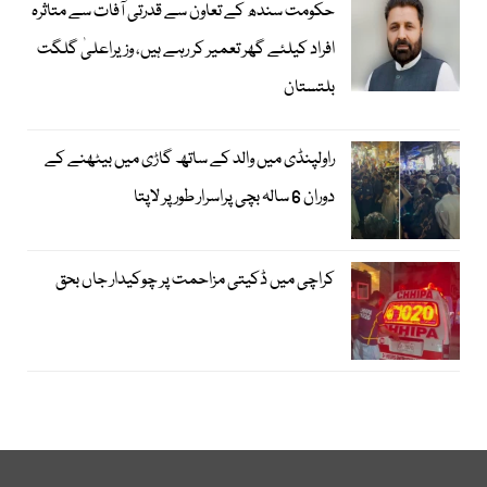
حکومت سندھ کے تعاون سے قدرتی آفات سے متاثرہ
افراد کیلئے گھر تعمیر کر رہے ہیں، وزیراعلیٰ گلگت
بلتستان
راولپنڈی میں والد کے ساتھ گاڑی میں بیٹھنے کے
دوران 6 سالہ بچی پراسرار طور پر لاپتا
کراچی میں ڈکیتی مزاحمت پر چوکیدار جاں بحق