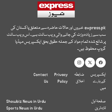
express.pk
خبروں اور حالات حاضرہ سے متعلق پاکستان کی
سب سے زیادہ وزٹ کی جانے والی ویب سائٹ ہے۔ اس ویب سائٹ
پر شائع شدہ تمام مواد کے جملہ حقوق بحق ایکسپریس میڈیا
گروپ محفوظ ہیں۔
ایکسپریس
ضابطہ
Privacy
Contact
کے بارے
اخلاق
Policy
Us
میں
صفحۂ اول
Showbiz News in Urdu
تازہ ترین
Sports News in Urdu