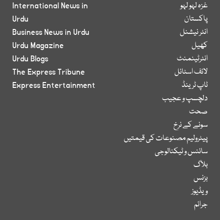
غزہ لہو لہو
International News in
پاکستان
Urdu
انٹر نیشنل
Business News in Urdu
کھیل
Urdu Magazine
انٹرٹینمنٹ
Urdu Blogs
لائف اسٹائل
The Express Tribune
ٹاپ ٹرینڈ
Express Entertainment
دلچسپ و عجیب
صحت
سونے کے نرخ
پیٹرولیم مصنوعات کی قیمتیں
سائنس و ٹیکنالوجی
بلاگ
بزنس
ویڈیوز
جرائم