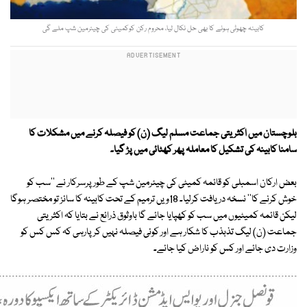
کابینہ چھوٹی ہونے کا بھی حل نکال لیا، محروم رکن کوکمیٹی کی چیئرمین شپ ملے گی
بلوچستان میں اکثریتی جماعت مسلم لیگ (ن) کو فیصلہ کرنے میں مشکلات کا
سامنا کابینہ کی تشکیل کا معاملہ پھر کھٹائی میں پڑ گیا۔
بعض ارکان اسمبلی کو قائمہ کمیٹی کی چیئرمین شپ کے طور پرسرکار نے ''سب کو
خوش کرنے کا'' نسخہ دریافت کرلیا۔ 18ویں ترمیم کے تحت کابینہ کا سائز تو مختصر ہوگا
لیکن قائمہ کمیٹیوں میں سب کو کھپایا جائے گا باوثوق ذرائع نے بتایا کہ اکثریتی
جماعت (ن) لیگ تذبذب کا شکار ہے اور کوئی فیصلہ نہیں کرپارہی کہ کس کس کو
وزارت دی جائے اور کس کو ناراض کیا جائے۔