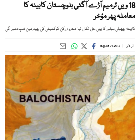
18 ویں ترمیم آڑے آگئی بلوچستان کابینہ کا
معاملہ پھر مؤخر
کابینہ چھوٹی ہونے کا بھی حل نکال لیا، محروم رکن کوکمیٹی کی چیئرمین شپ ملے گی
آن لائن
August 24, 2013