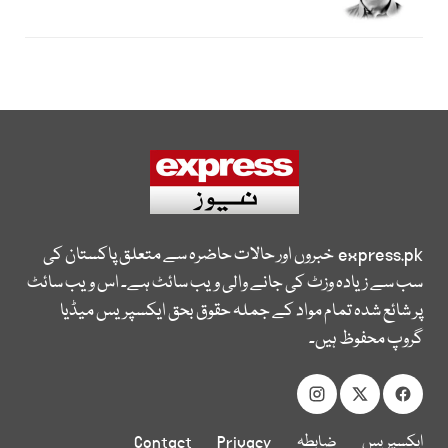
express.pk
خبروں اور حالات حاضرہ سے متعلق پاکستان کی
سب سے زیادہ وزٹ کی جانے والی ویب سائٹ ہے۔ اس ویب سائٹ
پر شائع شدہ تمام مواد کے جملہ حقوق بحق ایکسپریس میڈیا
گروپ محفوظ ہیں۔
ایکسپریس
ضابطہ
Privacy
Contact