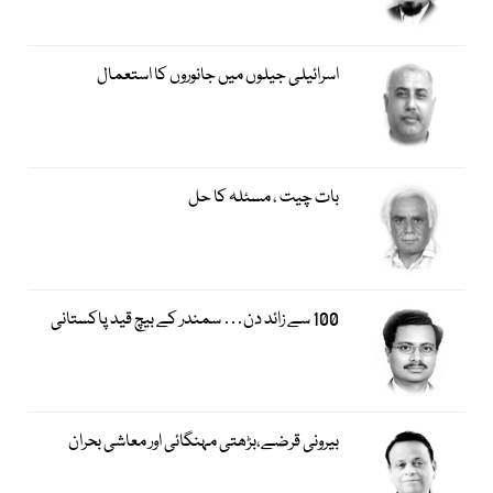
اسرائیلی جیلوں میں جانوروں کا استعمال
بات چیت ، مسئلہ کا حل
100 سے زائد دن… سمندر کے بیچ قید پاکستانی
بیرونی قرضے،بڑھتی مہنگائی اور معاشی بحران