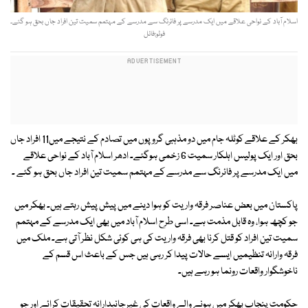
اسلام آباد کے نواحی علاقے میں ایک مدرسے پر فائرنگ سے مدرسے کے مہتمم سمیت تین افراد جاں بحق ہو گئے۔
فوٹو:فائل
بھکر کے علاقے کوٹلہ جام میں دو مذہبی گروپوں میں تصادم کے نتیجے میں11 افراد جاں
بحق اور ایک پولیس اہلکار سمیت 6 زخمی ہوگئے۔ ادھر اسلام آباد کے نواحی علاقے
میں ایک مدرسے پر فائرنگ سے مدرسے کے مہتمم سمیت تین افراد جاں بحق ہو گئے ۔
پاکستان میں بعض عناصر فرقہ واریت کو ہوا دینے میں پیش پیش رہتے ہیں۔ بھکر میں
جو کچھ ہوا، وہ قابل مذمت ہے۔ اسی طرح اسلام آباد میں بھی ایک مدرسے کے مہتمم
سمیت تین افراد کو قتل کرنا بھی فرقہ واریت کی ہی کوئی شکل نظر آتی ہے۔ ملک میں
فرقہ وارانہ تنظیمیں ایسے حالات پیدا کر رہی ہیں جس کے باعث اس قسم کے
ناخوشگوار واقعات رونما ہو رہے ہیں۔
حکومت پنجاب بھکر میں ہونے والے واقعات کی غیرجانبدارانہ تحقیقات کرائے اور جو