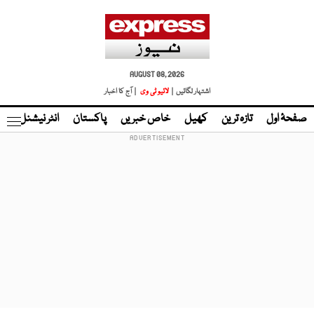
AUGUST 08, 2026
اشتہار لگائیں |
لائیو ٹی وی
| آج کا اخبار
صفحۂ اول
تازہ ترین
کھیل
خاص خبریں
پاکستان
انٹر نیشنل
ٹا