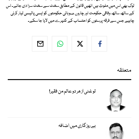
لوگ بھی اس میں ملوث ہیں انھیں قانون کے مطابق سخت سے سخت سزا دی جائے۔ اس
کے ساتھ ساتھ وفاقی حکومت اور چاروں صوبائی حکومتوں کو ایسی پالیسی تیار کرنی
چاہیے جس سے فرقہ پرستوں کو احتساب کے کٹہرے میں لایا جا سکے۔
متعلقہ
تو غنی از ھر دو عالم من فقیر!
بے روزگاری میں اضافہ