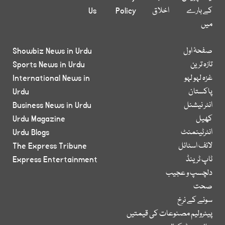
کے بارے
اخلاق
Policy
Us
میں
صفحۂ اول
Showbiz News in Urdu
تازہ ترین
Sports News in Urdu
غزہ لہو لہو
International News in
پاکستان
Urdu
انٹر نیشنل
Business News in Urdu
کھیل
Urdu Magazine
انٹرٹینمنٹ
Urdu Blogs
لائف اسٹائل
The Express Tribune
ٹاپ ٹرینڈ
Express Entertainment
دلچسپ و عجیب
صحت
سونے کے نرخ
پیٹرولیم مصنوعات کی قیمتیں