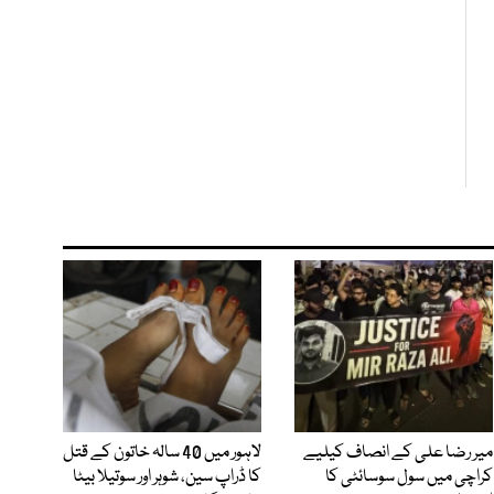
میر رضا علی کے انصاف کیلیے
لاہور میں 40 سالہ خاتون کے قتل
کراچی میں سول سوسائٹی کا
کا ڈراپ سین، شوہر اور سوتیلا بیٹا