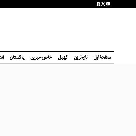
صفحۂ اول
تازہ ترین
کھیل
خاص خبریں
پاکستان
انٹ