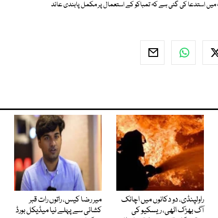
ں استدعا کی گئی ہے کہ تمباکو کے استعمال پر مکمل پابندی عائد
راولپنڈی، دو دکانوں میں اچانک
میر رضا کیس، راتوں رات قبر
آگ بھڑک اٹھی، ریسکیو کی
کشائی سے پہلے نیا میڈیکل بورڈ