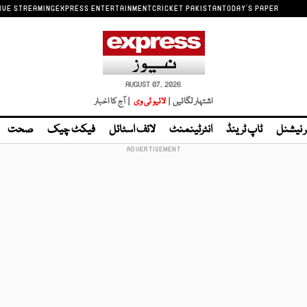
IVE STREAMING
EXPRESS ENTERTAINMENT
CRICKET PAKISTAN
TODAY'S PAPER
AUGUST 07, 2026
اشتہار لگائیں |
لائیو ٹی وی
| آج کا اخبار
ر نیشنل
ٹاپ ٹرینڈ
انٹرٹینمنٹ
لائف اسٹائل
فیکٹ چیک
صحت