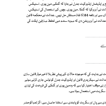
 ایڈیشنل ایڈووکیٹ جنرل نے بتایا کہ گٹکے، مین پوری ، اسنیکس
ے تحت پابندی عائد ہے ، عدالت نے آبزروکیا کہ گٹکا ، مین پوری ، بچوں کے استعمال کی اسنیکس،
چیونگم اور ٹافیاں اور کھانے پینے کی دیگر غیر معیاری اشیاء کی فروخت تشویشناک ہے اور دفعہ 144کا نفاذ مستقل حل نہیں ، عدالت نے محکمہ قانون
، عدالت نے آبزرویشن دی کہ صوبہ سندھ میں تحفظ صارفین ایکٹ کی
نے ہدایت کی کہ موجودہ حالات کے پیش نظر بلا تاخیر موثر قانون سازی
عدالت نے سیکریٹری قانون اور ایڈووکیٹ جنرل کو نوٹس جاری کرتے ہوئے
ے موقف اختیار کیا ہے کہ وہ مین پوری اور گٹکے کی فروخت کی تیاری
 یا سگریٹ میں استعمال ہوتا ہے۔
دی ہے پان اور سگریٹ کو پابندی سے استثنا حاصل ہے، اگر تمباکو مضر