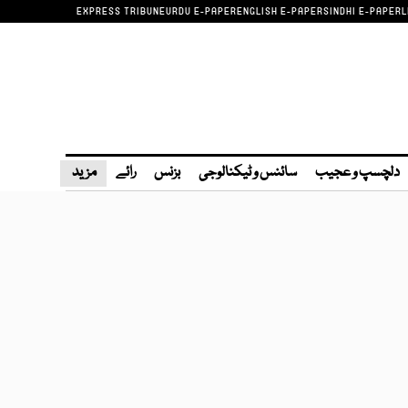
EXPRESS TRIBUNE
URDU E-PAPER
ENGLISH E-PAPER
SINDHI E-PAPER
L
دلچسپ و عجیب
سائنس و ٹیکنالوجی
بزنس
رائے
مزید