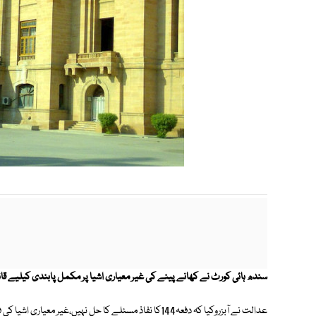
سندھ ہائی کورٹ نے کھانے پینے کی غیر معیاری اشیا پر مکمل پابندی کیلیے ق
عدالت نے آبزروکیا کہ دفعہ144کا نفاذ مسئلے کا حل نہیں