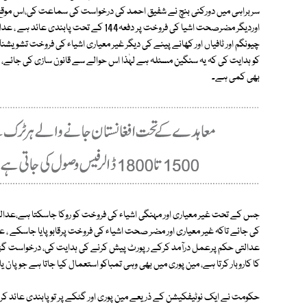
سربراہی میں دورکنی بنچ نے شفیق احمد کی درخواست کی سماعت کی،اس موقع پر
اوردیگر مضرصحت اشیا کی فروخت پر دفعہ144 ک
کو ہدایت کی کہ یہ سنگین مسئلہ ہے لہٰذا اس حوالے سے قانون سازی کی جائے
بھی کمی ہے۔
جس کے تحت غیر معیاری اور مہنگی اشیاء کی فروخت کو روکا جاسکتا ہے،عدالت 
کی جائے تاکہ غیر معیاری اور مضر صحت اشیاء کی فروخت پرقابو پایا جاسکے ، 
عدالتی حکم پرعمل درآمد کرکے رپورٹ پیش کرنے کی ہدایت کی، درخواست گزار ن
کا کاروبار کرتا ہے، مین پوری میں بھی وہی تمباکو استعمال کیا جاتا ہے جو پان
حکومت نے ایک نوٹیفکیشن کے ذریعے مین پوری اور گٹکے پر تو پابندی عائد کر