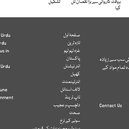
بروقت کارروائی سے بڑا نقصان ٹل
تشکیل
گیا
صفحۂ اول
 Urdu
تازہ ترین
rdu
غزہ لہو لہو
ws in
پاکستان
کی سب سے زیادہ
انٹر نیشنل
 Urdu
 تمام مواد کے
کھیل
انٹرٹینمنٹ
لائف اسٹائل
bune
ٹاپ ٹرینڈ
inment
دلچسپ و عجیب
Contact Us
صحت
سونے کے نرخ
پیٹرولیم مصنوعات کی قیمتیں