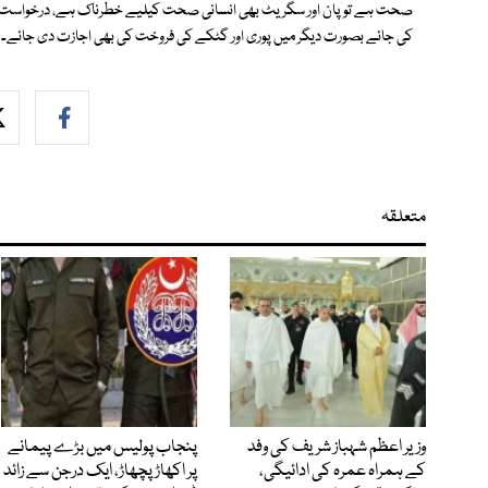
صحت ہے تو پان اور سگریٹ بھی انسانی صحت کیلیے خطرناک ہے، درخواست می
کی جائے بصورت دیگر میں پوری اور گٹکے کی فروخت کی بھی اجازت دی جائے۔
متعلقہ
وزیر اعظم شہباز شریف کی وفد
پنجاب پولیس میں بڑے پیمانے
کے ہمراہ عمرہ کی ادائیگی،
پر اکھاڑ پچھاڑ، ایک درجن سے زائد