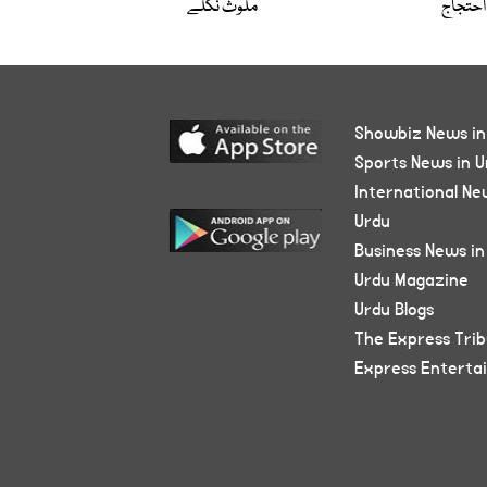
احتجاج
ملوث نکلے
Showbiz News in
Sports News in U
International Ne
Urdu
Business News in
Urdu Magazine
Urdu Blogs
The Express Tri
Express Enterta