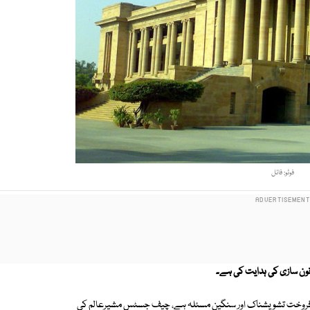
فوٹو: فائل
انون سازی کی ہدایت کی ہے۔
،غیر معیاری اشیا کی فروخت تشویشناک اور سنگین مسئلہ ہے، چیف جسٹس مشیرعالم کی