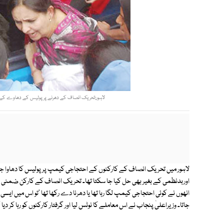
لاہور:تحریک انصاف کے دھرنے پر پولیس کے دھاوے کے بعد 
لاہور میں تحریک انصاف کے کارکنوں کے احتجاجی کیمپ پر پولیس کا دھاوا ج
اوربدنظمی کے بغیر بھی حل کیا جا سکتا تھا۔ تحریک انصاف کے کارکن ضمنی ان
انھوں نے کوئی احتجاجی کیمپ لگا رہا تھا یا دھرنا دے رکھا تھا 'تو اس میں ایسی کوئ
جاتا۔ وزیراعلیٰ پنجاب نے اس معاملے کا نوٹس لیا اور گرفتار کارکنوں کو رہا کر 