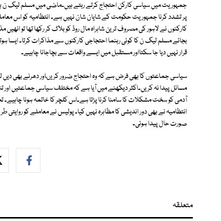
جمہوریت میں سیاسی کارکن احتجاج کرتے رہتے ہیں۔ماضی میں مسلم لیگ ن بھ
پر تشدد کرنا جمہوریت حکومت کے شایان شان نہیں ہے۔ انتظامیہ کو اس معامل
کارکنوں نے لاہور کی مصروف ترین شاہراہ مال روڈ کو بلاک کر رکھا تھا تو انھیں م
بجائے مسلم لیگ ن کا کوئی رہنما احتجاجی کارکنوں سے مذاکرات کرتا۔ ایسا ہوتا
قرار نہیں دیا جا سکتااور مستقبل میں ایسے واقعات سے بچاجانا چاہیے۔
سیاسی جماعتوں کا بھی فرض ہے کہ وہ احتجاج ضرور کریںاور دھرنے بھی دیں لیک
مسائل پیدا نہ کریں۔اکثر دیکھنے میں آیا ہے کہ مختلف سیاسی جماعتیں اور ت
آدمی کو سخت مشکلات کا سامنا کرنا پڑتا ہے۔اس کلچر کا خاتمہ ہونا چاہیے۔ تح
انتظامیہ نے بھی دور اندیشی کا مظاہرہ نہیں کیا۔ پولیس نے معاملے کو روای
صورت حال پیدا ہوئی۔
متعلقہ