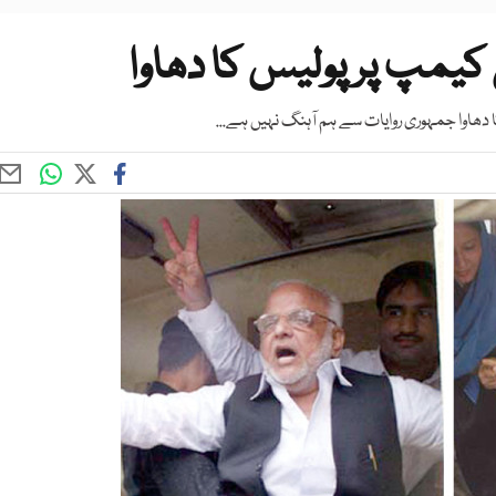
یمپ پر پولیس کا دھاوا
ھاوا جمہوری روایات سے ہم آہنگ نہیں ہے...