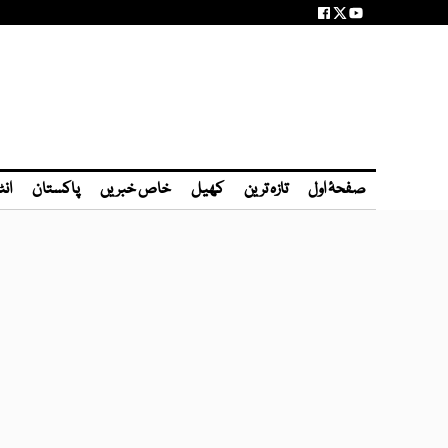
صفحۂ اول
تازہ ترین
کھیل
خاص خبریں
پاکستان
انٹ