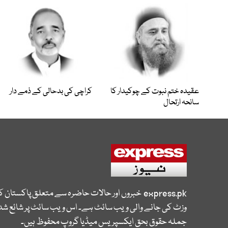
عقیدہ ختم نبوت کے چوکیدار کا
کراچی کی بدحالی کے ذمے دار
سانحہ ارتحال
express.pk
خبروں اور حالات حاضرہ سے متعلق پاکستان 
وزٹ کی جانے والی ویب سائٹ ہے۔ اس ویب سائٹ پر شائع شدہ
جملہ حقوق بحق ایکسپریس میڈیا گروپ محفوظ ہیں۔