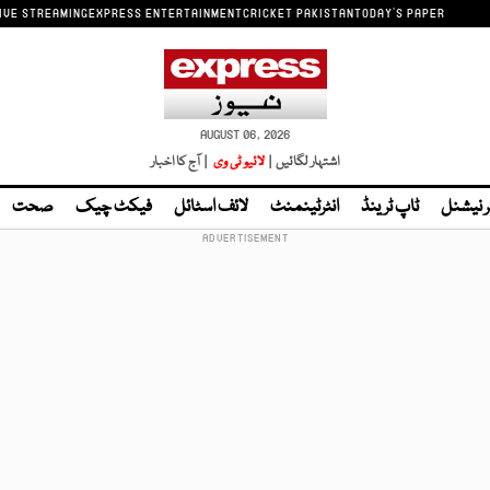
IVE STREAMING
EXPRESS ENTERTAINMENT
CRICKET PAKISTAN
TODAY'S PAPER
AUGUST 06, 2026
اشتہار لگائیں |
لائیو ٹی وی
| آج کا اخبار
ر نیشنل
ٹاپ ٹرینڈ
انٹرٹینمنٹ
لائف اسٹائل
فیکٹ چیک
صحت