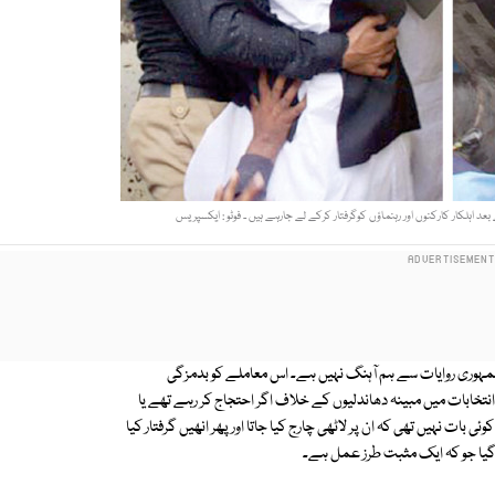
اہلکار کارکنوں اور رہنماؤں کوگرفتار کرکے لے جارہے ہیں ۔ فوٹو : ایکسپریس
مہوری روایات سے ہم آہنگ نہیں ہے۔ اس معاملے کو بدمزگی
تخابات میں مبینہ دھاندلیوں کے خلاف اگر احتجاج کر رہے تھے یا
ی بات نہیں تھی کہ ان پر لاٹھی چارج کیا جاتا اور پھر انھیں گرفتار کیا
دیا گیا جو کہ ایک مثبت طرز عمل ہے۔