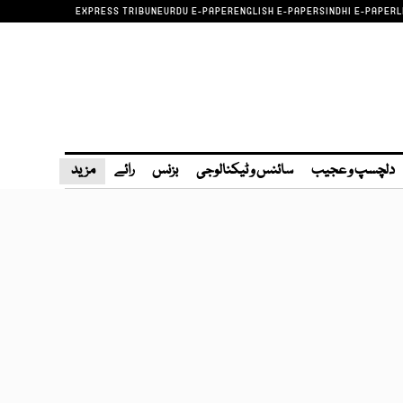
EXPRESS TRIBUNE
URDU E-PAPER
ENGLISH E-PAPER
SINDHI E-PAPER
L
دلچسپ و عجیب
سائنس و ٹیکنالوجی
بزنس
رائے
مزید