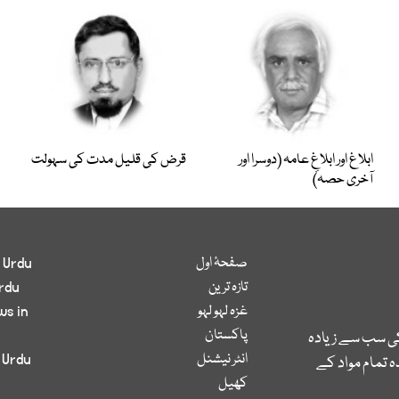
ابلاغ اور ابلاغِ عامہ (دوسرا اور
قرض کی قلیل مدت کی سہولت
آخری حصہ)
صفحۂ اول
 Urdu
تازہ ترین
rdu
غزہ لہو لہو
ws in
پاکستان
کی سب سے زیادہ
انٹر نیشنل
 Urdu
 تمام مواد کے
کھیل