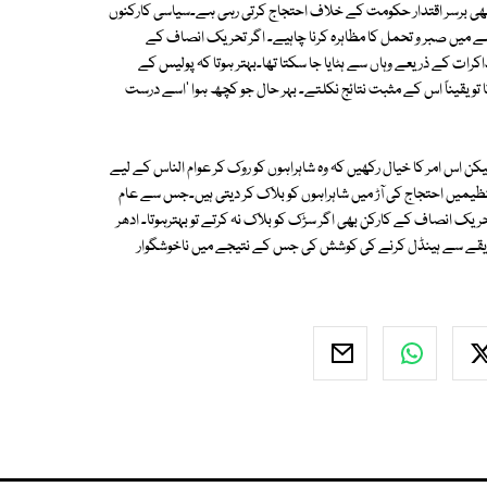
ی برسر اقتدار حکومت کے خلاف احتجاج کرتی رہی ہے۔سیاسی کارکنوں
ے میں صبر و تحمل کا مظاہرہ کرنا چاہیے۔ اگر تحریک انصاف کے
ذاکرات کے ذریعے وہاں سے ہٹایا جا سکتا تھا۔بہتر ہوتا کہ پولیس کے
 تو یقیناً اس کے مثبت نتائج نکلتے۔ بہر حال جو کچھ ہوا 'اسے درست
ن اس امر کا خیال رکھیں کہ وہ شاہراہوں کو روک کر عوام الناس کے لیے
نظیمیں احتجاج کی آڑ میں شاہراہوں کو بلاک کر دیتی ہیں۔جس سے عام
ریک انصاف کے کارکن بھی اگر سڑک کو بلاک نہ کرتے تو بہترہوتا۔ ادھر
تی طریقے سے ہینڈل کرنے کی کوشش کی جس کے نتیجے میں ناخوشگوار