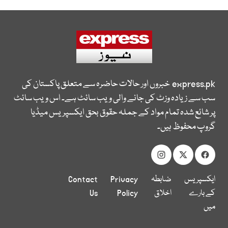
express.pk
خبروں اور حالات حاضرہ سے متعلق پاکستان کی
سب سے زیادہ وزٹ کی جانے والی ویب سائٹ ہے۔ اس ویب سائٹ
پر شائع شدہ تمام مواد کے جملہ حقوق بحق ایکسپریس میڈیا
گروپ محفوظ ہیں۔
ایکسپریس
ضابطہ
Privacy
Contact
کے بارے
اخلاق
Policy
Us
میں