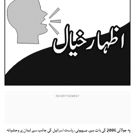
یہ جولائی 2006 کی بات ہے، صہیونی ریاست اسرائیل کی جانب سے لبنان پر وحشیانہ