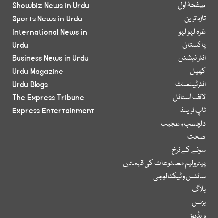
صفحۂ اول
Showbiz News in Urdu
تازہ ترین
Sports News in Urdu
غزہ لہو لہو
International News in
پاکستان
Urdu
انٹر نیشنل
Business News in Urdu
کھیل
Urdu Magazine
انٹرٹینمنٹ
Urdu Blogs
لائف اسٹائل
The Express Tribune
ٹاپ ٹرینڈ
Express Entertainment
دلچسپ و عجیب
صحت
سونے کے نرخ
پیٹرولیم مصنوعات کی قیمتیں
سائنس و ٹیکنالوجی
بلاگ
بزنس
ویڈیوز