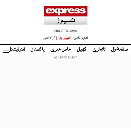
AUGUST 10, 2026
اشتہار لگائیں |
لائیو ٹی وی
| آج کا اخبار
صفحۂ اول
تازہ ترین
کھیل
خاص خبریں
پاکستان
انٹر نیشنل
ٹا