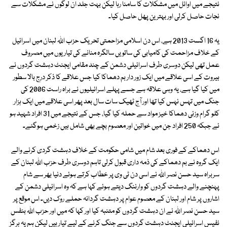
نتیجے میں اوائل میں مشکلات کا سامنا رہا لیکن بہت جلد ان لوگوں نے مشکلات سے
نجات حاصل کرلی اور بہترین پھل حاصل کیا۔
یہ 16 اگست 2013 ہے، اس دن اسلامی مزاحمتی تحریک حزب اﷲ لبنان میں اسرائیل
کے خلاف مزاحمت کی کامیابی کی ساتویں سالگرہ منانے کی تیاریوں میں مصروف
عمل تھی لیکن دوسری طرف اسرائیلی دشمن کے چند مقامی ایجنٹ دہشت گردوں نے
بیروت کے اسی علاقے میں ایک زور دار بم دھماکا کیا جس علاقے کا ذکر درج بالا سطور
میں کیا گیا ہے، یہ وہی علاقہ ہے جسے پہلے اسرائیلیوں نے براہ راست 2006 کی
جنگ میں تہس نہس کیا تھا اور آج ٹھیک سات سال بعد پھر اسی علاقے میں ایک ہزار
کلو گرام وزنی دھماکا خیز مواد سے حملہ کیا گیا، جس کے نتیجے میں 31 افراد شہید ہو
ئے جبکہ 250 افراد جن میں خواتین اور معصوم بچے بھی شامل ہیں زخمی ہوگئے۔
اس دھماکے کے فوری بعد شام میں شامی حکومت کے خلاف دہشت گردی کرنے والے
ایک گروہ نے بم دھماکے کی ذمہ داری قبول کرلی تاہم دوسری طرف حزب اﷲ لبنان کے
سربراہ سید حسن نصر اﷲ نے اسی دن ٹی وی پر خطاب کرتے ہوئے دنیا بھر سے شام
پہنچنے والے دہشت گردوں کو وارننگ دیتے ہوئے کہا ہے کہ وہ اسرائیلی دشمن کے
اشاروں پر شام اور لبنان کے معصوم عوام پر دہشت گردانہ حملے روک دیں۔ اس موقع پر
سید حسن نصر اﷲ نے ان دہشت گردوں کو متنبہ کیا اور کہا کہ میں اور حزب اﷲ بنفس
نفیس اسرائیلی ایجنٹ دہشت گردوں سے جنگ کرنے کے لیے تیار ہیں لیکن ہم یہ ہرگز