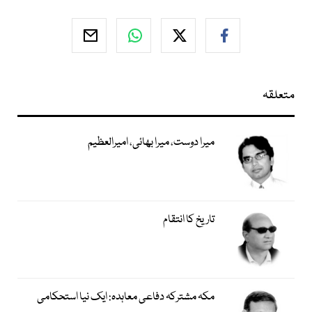
متعلقہ
میرا دوست، میرا بھائی، امیرالعظیم
تاریخ کا انتقام
مکہ مشترکہ دفاعی معاہدہ: ایک نیا استحکامی