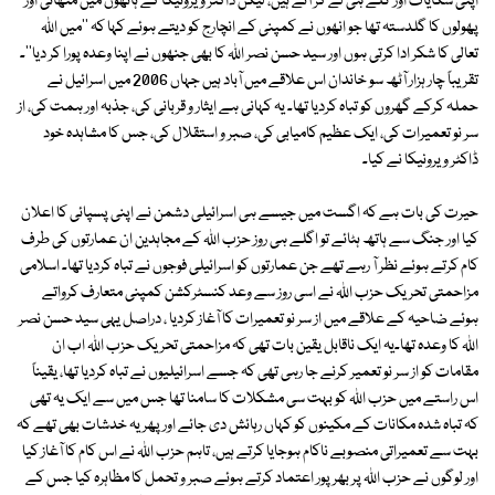
اپنی شکایات اور گلے ہی لے کر آتے ہیں، لیکن ڈاکٹر ویرونیکا کے ہاتھوں میں مٹھائی اور
پھولوں کا گلدستہ تھا جو انھوں نے کمپنی کے انچارج کو دیتے ہوئے کہا کہ ''میں اﷲ
تعالی کا شکر ادا کرتی ہوں اور سید حسن نصر اﷲ کا بھی جنھوں نے اپنا وعدہ پورا کر دیا''۔
تقریباً چار ہزار آٹھ سو خاندان اس علاقے میں آباد ہیں جہاں 2006 میں اسرائیل نے
حملہ کرکے گھروں کو تباہ کردیا تھا۔ یہ کہانی ہے ایثار و قربانی کی، جذبہ اور ہمت کی، از
سر نو تعمیرات کی، ایک عظیم کامیابی کی، صبر و استقلال کی، جس کا مشاہدہ خود
ڈاکٹر ویرونیکا نے کیا۔
حیرت کی بات ہے کہ اگست میں جیسے ہی اسرائیلی دشمن نے اپنی پسپائی کا اعلان
کیا اور جنگ سے ہاتھ ہٹائے تو اگلے ہی روز حزب اﷲ کے مجاہدین ان عمارتوں کی طرف
کام کرتے ہوئے نظر آ رہے تھے جن عمارتوں کو اسرائیلی فوجوں نے تباہ کردیا تھا۔ اسلامی
مزاحمتی تحریک حزب اﷲ نے اسی روز سے وعد کنسٹرکشن کمپنی متعارف کرواتے
ہوئے ضاحیہ کے علاقے میں از سر نو تعمیرات کا آغاز کردیا ، دراصل یہی سید حسن نصر
اﷲ کا وعدہ تھا۔یہ ایک ناقابل یقین بات تھی کہ مزاحمتی تحریک حزب اﷲ اب ان
مقامات کو از سر نو تعمیر کرنے جا رہی تھی کہ جسے اسرائیلیوں نے تباہ کردیا تھا، یقیناً
اس راستے میں حزب اﷲ کو بہت سی مشکلات کا سامنا تھا جس میں سے ایک یہ تھی
کہ تباہ شدہ مکانات کے مکینوں کو کہاں رہائش دی جائے اور پھر یہ خدشات بھی تھے کہ
بہت سے تعمیراتی منصوبے ناکام ہوجایا کرتے ہیں، تاہم حزب اﷲ نے اس کام کا آغاز کیا
اور لوگوں نے حزب اﷲ پر بھرپور اعتماد کرتے ہوئے صبر و تحمل کا مظاہرہ کیا جس کے