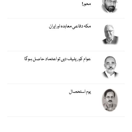
محور!
مکہ دفاعی معاہدہ اور ایران
عوام کو ریلیف دیں تو اعتماد حاصل ہوگا
یوم استحصال