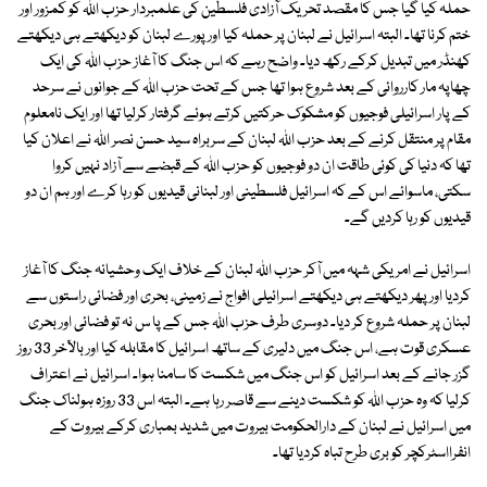
حملہ کیا گیا جس کا مقصد تحریک آزادی فلسطین کی علمبردار حزب اﷲ کو کمزور اور
ختم کرنا تھا۔ البتہ اسرائیل نے لبنان پر حملہ کیا اور پورے لبنان کو دیکھتے ہی دیکھتے
کھنڈر میں تبدیل کرکے رکھ دیا۔ واضح رہے کہ اس جنگ کا آغاز حزب اﷲ کی ایک
چھاپہ مار کارروائی کے بعد شروع ہوا تھا جس کے تحت حزب اﷲ کے جوانوں نے سرحد
کے پار اسرائیلی فوجیوں کو مشکوک حرکتیں کرتے ہوئے گرفتار کرلیا تھا اور ایک نامعلوم
مقام پر منتقل کرنے کے بعد حزب اﷲ لبنان کے سربراہ سید حسن نصر اﷲ نے اعلان کیا
تھا کہ دنیا کی کوئی طاقت ان دو فوجیوں کو حزب اﷲ کے قبضے سے آزاد نہیں کروا
سکتی، ماسوائے اس کے کہ اسرائیل فلسطینی اور لبنانی قیدیوں کو رہا کرے اور ہم ان دو
قیدیوں کو رہا کردیں گے۔
اسرائیل نے امریکی شہہ میں آکر حزب اﷲ لبنان کے خلاف ایک وحشیانہ جنگ کا آغاز
کردیا اور پھر دیکھتے ہی دیکھتے اسرائیلی افواج نے زمینی، بحری اور فضائی راستوں سے
لبنان پر حملہ شروع کر دیا۔ دوسری طرف حزب اﷲ جس کے پا س نہ تو فضائی اور بحری
عسکری قوت ہے، اس جنگ میں دلیری کے ساتھ اسرائیل کا مقابلہ کیا اور بالآخر 33 روز
گزر جانے کے بعد اسرائیل کو اس جنگ میں شکست کا سامنا ہوا۔ اسرائیل نے اعتراف
کرلیا کہ وہ حزب اﷲ کو شکست دینے سے قاصر رہا ہے۔ البتہ اس 33 روزہ ہولناک جنگ
میں اسرائیل نے لبنان کے دارالحکومت بیروت میں شدید بمباری کرکے بیروت کے
انفرااسٹرکچر کو بری طرح تباہ کردیا تھا۔