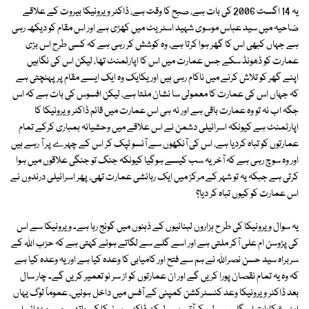
یہ 14 اگست 2006 کی بات ہے، صبح کا وقت ہے، ڈاکٹر ویرونیکا بیروت کے علاقے
ضاحیہ میں سید عباس موسوی شہید اسٹریٹ میں کھڑی ہے اور اس مقام کو دیکھ رہی
ہے جہاں کبھی اس کا گھر ہوا کرتا ہے، وہ کوشش کر رہی ہے کہ کسی طرح اس بڑی
عمارت کو ڈھونڈ سکے جس عمارت میں اس کا اپارٹمنٹ تھا، لیکن اس کی نگاہیں
اپنے گھر کو تلاش کرنے میں ناکام رہی ہیں اور یکایک وہ ایک ایسے مقام پر پہنچتی ہے
کہ جہاں اس کی عمارت کا معمولی سا نشان ملتا ہے، لیکن افسوس کی بات ہے کہ اس
جگہ اب نہ تو وہ عمارت باقی ہے اور نہ ہی اس عمارت میں قائم ڈاکٹر ویرونیکا کا
اپارٹمنٹ ہے کیونکہ اسرائیلی دشمن نے اس علاقے میں وحشیانہ بمباری کرکے تمام
عمارتوں کو تباہ کردیا ہے، اس کی آنکھوں سے آنسو ٹپک کر اس کے چہرے پر آ رہے ہیں
اور وہ سوچ رہی ہے کہ آخر یہ سب کیسے ہوگیا کیونکہ جنگ تو جنگی علاقوں میں ہوا
کرتی ہے جبکہ یہ تو شہر کے مرکز میں ایک رہائشی عمارت تھی، پھر اسرائیلی درندوں نے
اس عمارت کو کیوں تباہ کر دیا؟
یہ سوال ویرونیکا کی طر ح ہزاروں لبنانیوں کے ذہنوں میں گونج رہا ہے۔ ویرونیکا سے اس
کی پڑوسن ام علی آکر ملتی ہے اور اسے گلے سے لگاتے ہوئے کہتی ہے کہ حزب اﷲ کے
سربراہ سید حسن نصراﷲ نے ہم سے فتح اور کامیابی کا وعدہ کیا ہے اور یہ وعدہ کیا ہے
کہ وہ یہ تمام نقصان پورا کر یں گے اور ان عمارتوں کو از سر نو تعمیر کریں گے۔ چار سال
بعد ڈاکٹر ویرونیکا وعد کنسٹرکشن کمپنی کے آفس میں داخل ہوئیں، عموماً لوگ یہاں