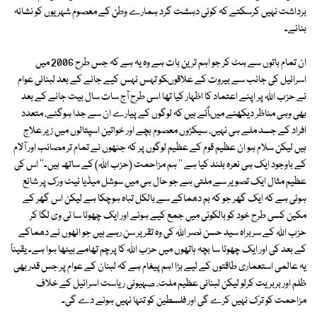
برداشت نہیں کرسکتے کہ کوئی دہشت گرد ہمارے وطن کے معصوم شہریوں کو نشانہ
بنائے۔
ان تمام باتوں سے ہٹ کر جو اہم ترین بات ہے وہ یہ ہے کہ جس طرح 2006 میں
اسرائیل کی جانب سے بیروت کے علاقوںکو تہس نہس کیے جانے کے بعد لبنانی عوام
نے حزب اﷲ پر اپنے اعتماد کا اظہار کیا تھا اسی طرح آج سات سال بیت جانے کے بعد
بھی وہی مناظر دیکھنے میںآٓئے ہیں کہ لوگوں کے پیارے ان سے جدا ہوگئے، متعدد
افراد کے جسد ملے ہی نہیں، سیکڑوں معصوم بچے اور خواتین اسپتالوں میں زیر علاج
ہیں لیکن سلام ہو ان عظیم قوم کے عظیم لوگوں پر کہ جنھوں نے تمام تر مصائب اور آلام
کے باوجود ایک ہی نعرہ بلند کیا ہے '' ہم مزاحمت (حزب اﷲ) کے ساتھ ہیں۔'' اس کی
عظیم مثال ایک تصویر سے ملتی ہے جو حال ہی میں سوشل میڈیا نیٹ ورک پر شائع
ہوئی ہے کہ ایک گھر جو کہ بم دھماکے سے بالکل تباہ ہوچکا ہے لیکن اس گھر کے
مکین کسی طرح خود کو بالکونی میں جمع کیے ہوئے اور ایک چھوٹا سا ٹی وی لگا کر
حزب اﷲ کے سربراہ سید حسن نصر اﷲ کی وہ تقریر سن رہے ہیں جو انھوں نے دھماکے
کے بعد کی اور ایک چھوٹا سا بچہ ہاتھوں میں حزب اﷲ کا پرچم تھامے بیٹھا ہوا ہے۔ یقیناً
یہ عالمی استعماری طاقتوں کے لیے بڑا اہم پیغام ہے کہ لبنان کے عوام پر جس قدر بھی
ظلم اور بربریت کرلو لیکن لبنانی عظیم ملت، صہیونی ریاست اسرائیل کے خلاف
مزاحمت کو ترک نہیں کرے گی اور فلسطین کو تنہا نہیں ہونے دے گی۔