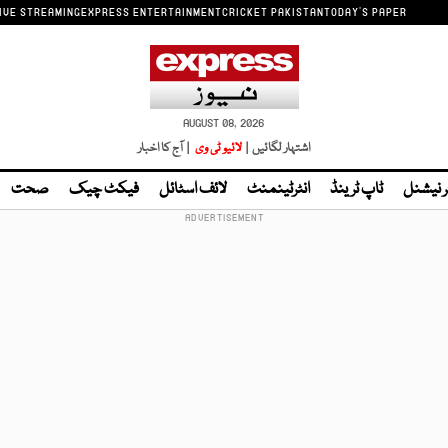
IVE STREAMING
EXPRESS ENTERTAINMENT
CRICKET PAKISTAN
TODAY'S PAPER
AUGUST 08, 2026
اشتہار لگائیں |
لائیو ٹی وی
| آج کا اخبار
ر نیشنل
ٹاپ ٹرینڈ
انٹرٹینمنٹ
لائف اسٹائل
فیکٹ چیک
صحت