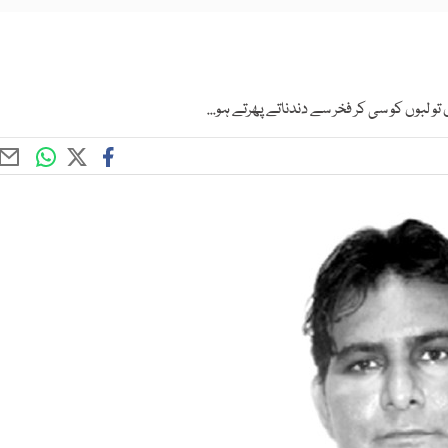
تو لبوں کو سی کر فخر سے دندناتے پھرتے ہو...