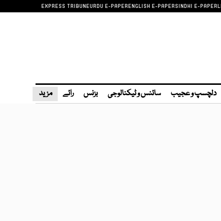
EXPRESS TRIBUNE
URDU E-PAPER
ENGLISH E-PAPER
SINDHI E-PAPER
L
دلچسپ و عجیب
سائنس و ٹیکنالوجی
بزنس
رائے
مزید