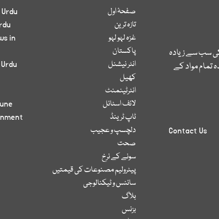
صفحۂ اول
 Urdu
تازہ ترین
rdu
غزہ لہو لہو
ws in
پاکستان
کی سب سے زیادہ
انٹر نیشنل
 Urdu
 تمام مواد کے
کھیل
انٹرٹینمنٹ
لائف اسٹائل
bune
ٹاپ ٹرینڈ
inment
دلچسپ و عجیب
Contact Us
صحت
سونے کے نرخ
پیٹرولیم مصنوعات کی قیمتیں
سائنس و ٹیکنالوجی
بلاگ
بزنس