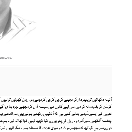
snews.tv
آئینہ دکھائوں تو پتھر مار کر مجھے کرچی کرچی کر دیتے ہو ، زبان کھولوں تو لبو
کو سُن کر بغاوت نہ کر دوں،اس لیے کانوں میں سیسہ ڈال کر مجھے بہرہ بنا دیا گ
نعروں کے ایسے سُرمے بنائے گئے ہیں کہ آنکھیں رکھتے ہوئے بھی ہم اندھے ہیں 
چشمہ آنکھوں سے اُتار دو ۔ ریل کی پٹریوں پر کیا کچھ نہیں کہا تھا تم نے ۔ ہم ع
دن پہلے ہی کہا تھا نہ مجھے ووٹ دو میری عزت کا مسئلہ ہے ۔ مگر انھوں نے تم