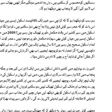
سسکیوں کو محسوس کر سکتے ہیں ۔ ہاں وہ اندھے ہونگے مگر انھیں بھوک سے بلکت
اب لاہور کے آگے کا پنجاب بھی دیکھنا ہو گا۔
ہم سب کو دیکھنا ہو گا کہ کراچی سے خیب
اسکول ایسے ہیں جہاں کوئی بھی سہولت مکمل طور پر موجود نہیں ۔ عمر کوٹ کے 
تمام اسکول صحیح چل رہے ہیں ؟ 5 سال پہلے ایک بین الاق
دلچسپی نہیں؟ اگر اعتبار نہ ہو تو پوچھ لیجیے ،اب بھی اگر بارش ہو جائے تو 
اگر عقل آجاتی تو شاید آج ہر بچے کا نام ہی دانش ہوتا ۔
اتنے بڑے بہاولپور میں کتنے دانش اسکول ہیں بس ایک ؟ْ اور اس کے بعد ہر جگ
پنجاب میں 57 ہزار سے زائد سرکاری اسکول ہیں۔ میں نے اگر یہاں ہر اس
ایک ٹیچر ایک کمرہ ۔ پوچھ لیجیے کہ کتنے کمرے ہیں اور کتنے ٹیچر ؟لاہور می
پورے پنجاب اور ملک کے اسکول ٹھیک نہیں ہو سکتے تو وہاں کا پرائمری اسکول ت
علم پور کے سرکاری اسکول کو بھی دیکھ لیں جہاں بچے کس عذاب سے گزر رہے 
تبدیلی کا مقابلہ کرنے کے لیے تبدیلی لانی پڑے گی ۔ اگر باتوں سے پیٹ بھرتا
مجھے کوئی حیرت نہیں ہوئی یہ دیکھ کر کہ جھنگ صدر میں بستی دیوان والی بھی