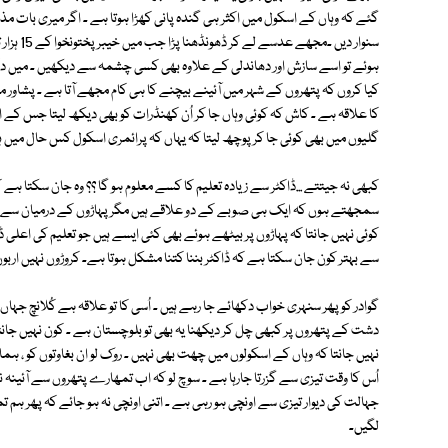
گئے کہ وہاں کے اسکول میں اکثر ہی گندہ پانی کھڑا ہوتا ہے ۔ اگر میری بات مذاق ل
سنوار دی
ہوئے تو اسے سازش اور دھاندلی کے علاوہ بھی کسی چشمہ سے دیکھیں ۔ میں دکھائ
کیا کروں کہ پتھروں کے شہر میں آئینے بیچنے کا ہی کام مجھے آتا ہے ۔ پشاور م
کا علاقہ ہے ۔ کاش کہ کوئی وہاں جا کر اُن کھنڈرات کو بھی دیکھ لیتا جس کے
گلیوں میں بھی کوئی جا کر پوچھ لیتا کہ یہاں کہ پرائمری اسکول کس حال میں ہیں 
کبھی نہ جیتتے ...ڈاکٹر سے زیادہ تعلیم کا کسے معلوم ہو گا ؟؟ وہ جان سکتا ہے
سمجھتے ہوں کہ ایک ہی صوبے کے دو علاقے ہیں مگر پہاڑوں کے درمیان سے را
کوئی نہیں جانتا کہ پہاڑوں پر بیٹھے ہوئے بھی کئی ایسے ہیں جو تعلیم کی اعلی ڈ
سے بہتر کون جان سکتا ہے کہ ڈاکٹر بننا کتنا مشکل ہوتا ہے۔ کروڑوں نہیں ارب
گوادر کو پھر سنہری خواب دکھائے جا رہے ہیں ۔ اُسی کا تو علاقہ ہے کُلانچ جہا
دشت کے پتھروں پر کبھی چل کر دیکھنا یہ بھی تو بلوچستان ہے ۔ کون نہیں جانت
نہیں جانتا کہ وہاں کے اسکولوں میں چھت بھی نہیں ۔ روک لو ان بغاوتوں کو ، ہما
اُس کا وقت تیزی سے گزرتا جارہا ہے ۔ سوچ لو کہ اب تمھارے پتھروں سے آئینہ 
جہالت کی دیوار تیزی سے اونچی ہو رہی ہے ۔ اتنی اونچی نہ ہو جائے کہ پھر ہم ت
لگیں۔