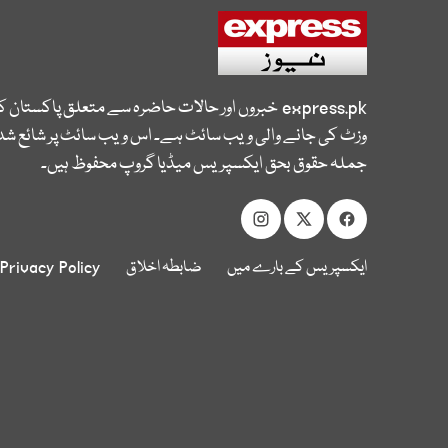
express.pk
خبروں اور حالات حاضرہ سے متعلق پاکستان 
وزٹ کی جانے والی ویب سائٹ ہے۔ اس ویب سائٹ پر شائع شدہ
جملہ حقوق بحق ایکسپریس میڈیا گروپ محفوظ ہیں۔
ایکسپریس کے بارے میں
ضابطہ اخلاق
Privacy Policy