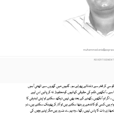
muhammad.anis@expres
ں کو سی کر فخر سے دندناتے پھرتے ہو ، گلیوں میں گھروں سے اٹھتی آہوں
یا ہے ۔ آنکھیں ظلم کی حقیقی کہانیوں کو محفوظ نہ کر پائیں اس لیے
۔ اگر تم آنکھیں رکھنے کے بعد بھی نہیں دیکھ سکتے تو اپنی تبدیلی کا
وام ہیں،کسی کو کاندھے پر بٹھا سکتے ہیں تو اُتار کر پھینک سکتے ہیں۔ دو
ھاری بات کا پاس نہیں رکھا ۔ وہ بہرے ضرور ہیں مگر اپنے بچوں کی