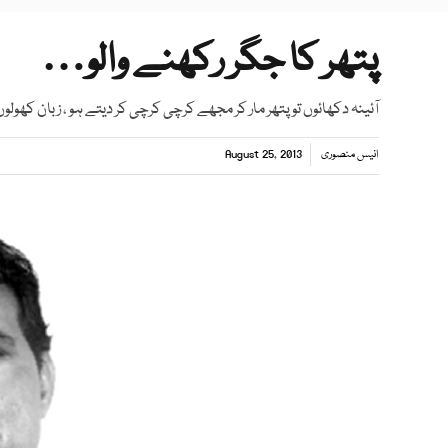
پتھر کا جگر رکھنے والو…
آئینہ دکھائوں تو پتھر مار کر مجھے کرچی کرچی کر دیتے ہو ، زبان کھولوں 
انیس منصوری
August 25, 2013