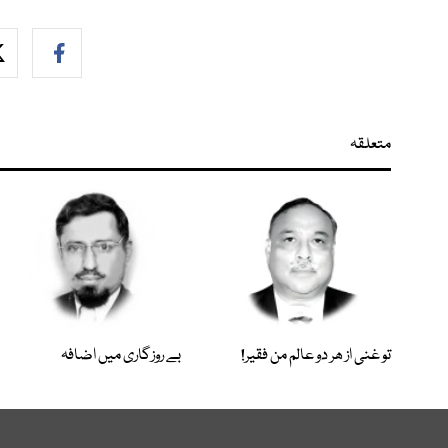
متعلقہ
تو غنی از ھر دو عالم من فقیر!
بے روزگاری میں اضافہ