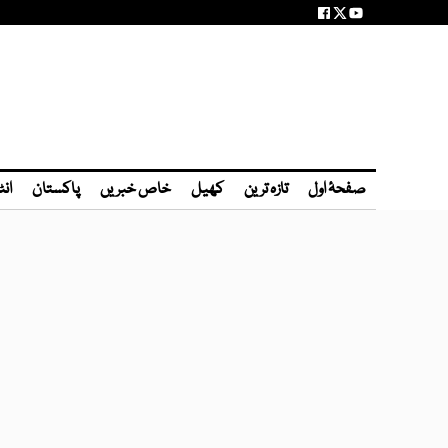
صفحۂ اول
تازہ ترین
کھیل
خاص خبریں
پاکستان
انٹ