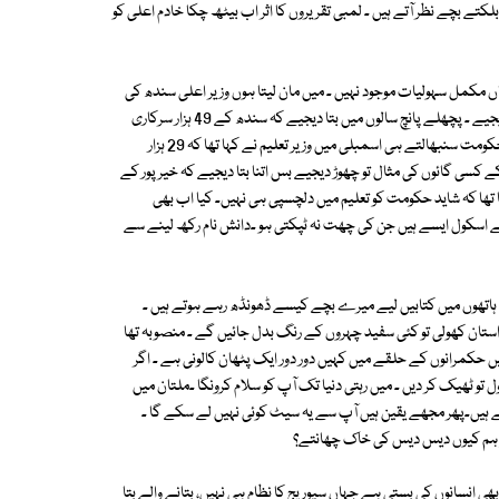
ے بچے نظر آتے ہیں ۔ لمبی تقریروں کا اثر اب بیٹھ چکا خادم اعلی کو
ر تک 85 فیصد اسکول ایسے ہیں جہاں مکمل سہولیات موجود نہیں ۔ میں مان لیتا ہوں وزیر اعلی سندھ کی
اس بات کو کہ عمر سے کوئی فرق نہیں پڑتا وہ آج بھی دوڑ سکتے ہیں ۔ تو دوڑ لگا دیجیے ۔ پچھلے پانچ سالوں میں بتا دیجیے کہ سندھ کے 49 ہزار سرکاری
اسکول میں سے کتنے اس وقت مکمل طور پر ٹھیک چل رہے ہیں؟ 2008 میں حکومت سنبھالتے ہی اسمبلی میں وزیر تعلیم نے کہا تھا کہ 29 ہزار
کسی گائوں کی مثال تو چھوڑ دیجیے بس اتنا بتا دیجیے کہ خیر پور کے
وامی ادارے نے لکھا تھا کہ شاید حکومت کو تعلیم میں دلچسپی ہی نہیں۔ کیا اب بھی
کتنے اسکول ایسے ہیں جن کی چھت نہ ٹپکتی ہو ۔دانش نام رکھ لینے سے
ہ ہاتھوں میں کتابیں لیے میرے بچے کیسے ڈھونڈھ رہے ہوتے ہیں ۔
کول کی داستان کھولی تو کئی سفید چہروں کے رنگ بدل جائیں گے ۔ منصوبہ تھا
ں حکمرانوں کے حلقے میں کہیں دور دور ایک پٹھان کالونی ہے ۔ اگر
و ٹھیک کر دیں ۔ میں رہتی دنیا تک آپ کو سلام کرونگا ۔ملتان میں
ہیں۔پھر مجھے یقین ہیں آپ سے یہ سیٹ کوئی نہیں لے سکے گا ۔
 تو ہم کیوں دیس دیس کی خاک چھانتے؟
 انسانوں کی بستی ہے جہاں سیوریج کا نظام ہی نہیں، بتانے والے بتا