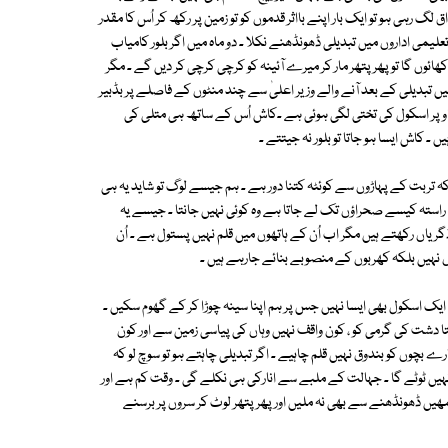
گ رہی ہو تو ایک بار اپنے بااثر قدموں کو تو زمین پر رکھ کر اُس کا مقدر
ں ۔مجھے عدسے لے کر ڈھونڈھنا پڑا جب میں خیبر پختونخوا کے 15 ہزار تعلیمی اداروں میں تبدیلی ڈھونڈھنے نکلا ۔ دو ماہ میں اگر بلور کامیاب
وں گا تو پھر پتھر مار کر میرے آئینہ کو کرچی کرچی کر دیں گے ۔ مگر
یں تبدیلی کے بعد آنے والے وزیر اعلیٰ سے چند منٹوں کے فاصلے پر بڈبیر
 اوپر اسکول کی تختی لگی ہوئی ہے ۔کاش اُس کے ساتھ ہی متلی کی
۔ کاش ایسا ہو جاتا تو بلور نہ جیتتے ۔
 کہ تربت کے پہاڑوں سے کوئٹہ کتنا دور ہے ۔ ہم جیسے لوگ تو شاید یہ ہی
ستہ کیسے صحراؤں تک لے جاتا ہے وہ کوئی نہیں جانتا ۔ جیسے یہ
گریاں رکھتے ہیں مگر اب اُن کے ہاتھوں میں قلم نہیں پستول ہے ۔ اُن
وں نہیں بلکہ کھربوں کے منصوبے بنائے جارہے ہیں ۔
ں ایک اسکول بھی ایسا نہیں جس پر ہم اپنا سینہ چوڑا کر کے گھوم سکیں ۔
ا دشت کی گرمی کو ، کون واقف نہیں وہاں کی پیاسی زمین سے اور کون
رے بچوں کو بندوق نہیں قلم چاہیے ۔ اگر تبدیلی چاہتے ہو تو سوچ لو کہ
نہیں ٹوٹے گا ۔ جہالت کے ملبے سے انارکی ہی نکلے گی ۔ وقت کم ہے اور
مھیں ڈھونڈھنے سے بھی نہ ملیں اور پھر پتھر لوٹ کر سروں پر برسنے