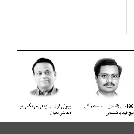
100 سے زائد دن… سمندر کے
بیرونی قرضے،بڑھتی مہنگائی اور
بیچ قید پاکستانی
معاشی بحران