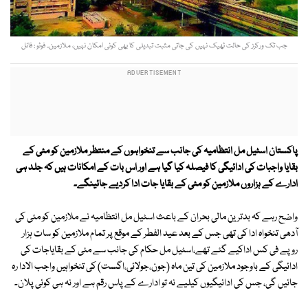
جب تک ورکرز کی حالت ٹھیک نہیں کی جاتی مثبت تبدیلی کا بھی کوئی امکان نہیں، ملازمین۔ فوٹو : فائل
پاکستان اسٹیل مل انتظامیہ کی جانب سے تنخواہوں کے منتظر ملازمین کو مئی کے
بقایا واجبات کی ادائیگی کا فیصلہ کیا گیا ہے اور اس بات کے امکانات ہیں کہ جلد ہی
ادارے کے ہزاروں ملازمین کو مئی کے بقایا جات ادا کردیے جائینگے۔
واضح رہے کہ بدترین مالی بحران کے باعث اسٹیل مل انتظامیہ نے ملازمین کو مئی کی
آدھی تنخواہ ادا کی تھی جس کے بعد عید الفطر کے موقع پر تمام ملازمین کو سات ہزار
روپے فی کس اداکیے گئے تھے،اسٹیل مل حکام کی جانب سے مئی کے بقایاجات کی
ادائیگی کے باوجود ملازمین کی تین ماہ (جون،جولائی،اگست) کی تنخواہیں واجب الادا رہ
جائیں گی، جس کی ادائیگیوں کیلیے نہ تو ادارے کے پاس رقم ہے اور نہ ہی کوئی پلان۔