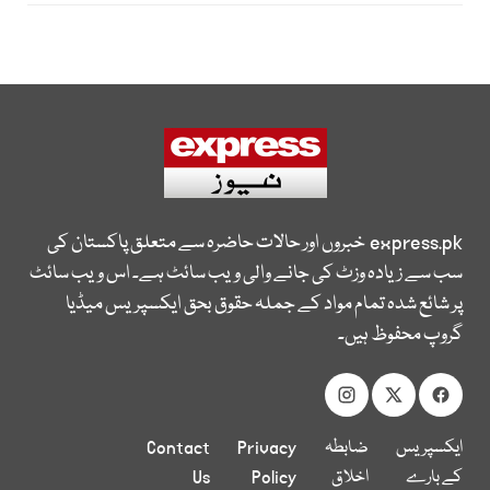
express.pk
خبروں اور حالات حاضرہ سے متعلق پاکستان کی
سب سے زیادہ وزٹ کی جانے والی ویب سائٹ ہے۔ اس ویب سائٹ
پر شائع شدہ تمام مواد کے جملہ حقوق بحق ایکسپریس میڈیا
گروپ محفوظ ہیں۔
ایکسپریس
ضابطہ
Privacy
Contact
کے بارے
اخلاق
Policy
Us