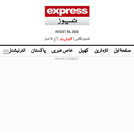
AUGUST 06, 2026
اشتہار لگائیں |
لائیو ٹی وی
| آج کا اخبار
صفحۂ اول
تازہ ترین
کھیل
خاص خبریں
پاکستان
انٹر نیشنل
ٹا