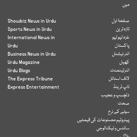
میں
صفحۂ اول
Showbiz News in Urdu
تازہ ترین
Sports News in Urdu
غزہ لہو لہو
International News in
پاکستان
Urdu
انٹر نیشنل
Business News in Urdu
کھیل
Urdu Magazine
انٹرٹینمنٹ
Urdu Blogs
لائف اسٹائل
The Express Tribune
ٹاپ ٹرینڈ
Express Entertainment
دلچسپ و عجیب
صحت
سونے کے نرخ
پیٹرولیم مصنوعات کی قیمتیں
سائنس و ٹیکنالوجی
بلاگ