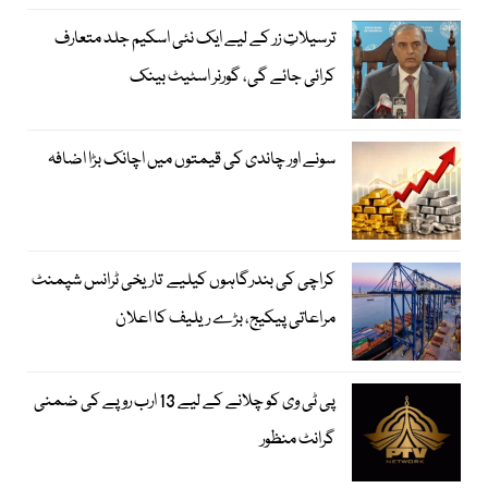
ترسیلاتِ زر کے لیے ایک نئی اسکیم جلد متعارف
کرائی جائے گی، گورنر اسٹیٹ بینک
سونے اور چاندی کی قیمتوں میں اچانک بڑا اضافہ
کراچی کی بندرگاہوں کیلیے تاریخی ٹرانس شپمنٹ
مراعاتی پیکیج، بڑے ریلیف کا اعلان
پی ٹی وی کو چلانے کے لیے 13 ارب روپے کی ضمنی
گرانٹ منظور