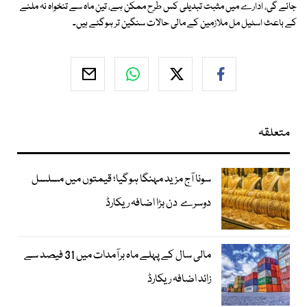
جائے گی، ادارے میں مثبت تبدیلی کس طرح ممکن ہے، تین ماہ سے تنخواہ نہ ملنے
کے باعث اسٹیل مل ملازمین کے مالی حالات سنگین تر ہوگئے ہیں۔
متعلقہ
سونا آج مزید مہنگا ہوگیا؛ قیمتوں میں مسلسل
دوسرے دن بڑا اضافہ ریکارڈ
مالی سال کے پہلے ماہ برآمدات میں 31 فیصد سے
زائد اضافہ ریکارڈ