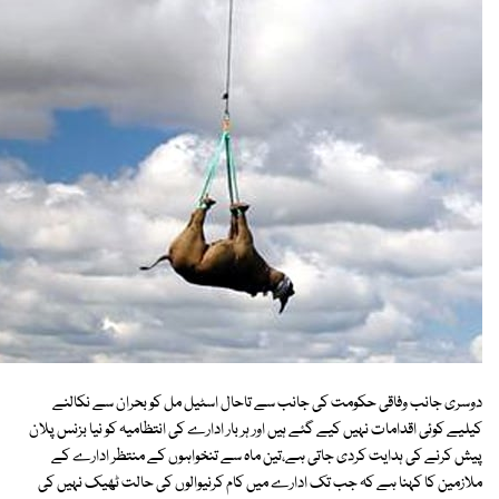
دوسری جانب وفاقی حکومت کی جانب سے تاحال اسٹیل مل کو بحران سے نکالنے
کیلیے کوئی اقدامات نہیں کیے گئے ہیں اور ہر بار ادارے کی انتظامیہ کو نیا بزنس پلان
پیش کرنے کی ہدایت کردی جاتی ہے،تین ماہ سے تنخواہوں کے منتظر ادارے کے
ملازمین کا کہنا ہے کہ جب تک ادارے میں کام کرنیوالوں کی حالت ٹھیک نہیں کی