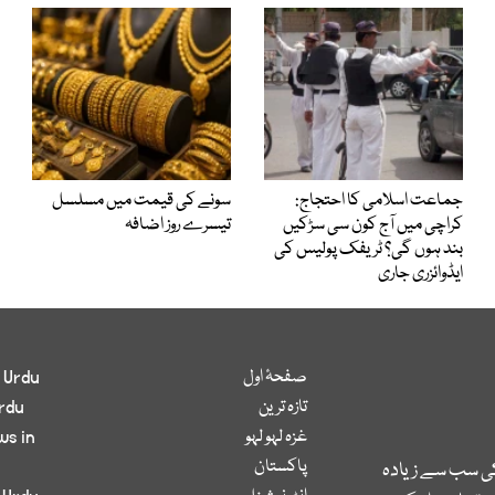
جماعت اسلامی کا احتجاج:
سونے کی قیمت میں مسلسل
کراچی میں آج کون سی سڑکیں
تیسرے روز اضافہ
بند ہوں گی؟ ٹریفک پولیس کی
ایڈوائزری جاری
صفحۂ اول
 Urdu
تازہ ترین
rdu
غزہ لہو لہو
ws in
پاکستان
کی سب سے زیادہ