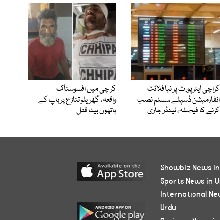
کراچی ایئرپورٹ پر نیا فلائٹ
کراچی میں افسوسناک
انفارمیشن ڈسپلے سسٹم نصب
واقعہ، گھریلو تنازع پر باپ کے
کرنے کا فیصلہ، ٹینڈر جاری
ہاتھوں بیٹا قتل
Showbiz News in
Sports News in U
International Ne
Urdu