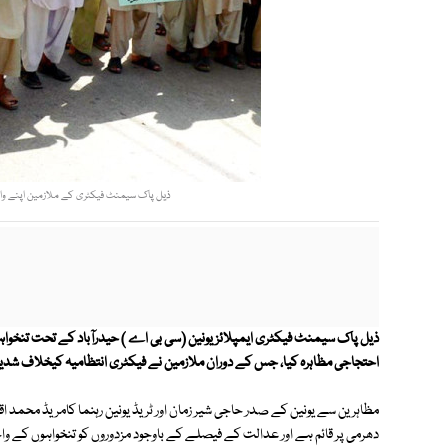
ذیل پاک سیمنٹ فیکٹری کے ملازمین اپنے واج
ذیل پاک سیمنٹ فیکٹری ایمپلائز یونین (سی بی اے ) حیدرآباد کے تحت تنخ
احتجاجی مظاہرہ کیا، جس کے دوران ملازمین نے فیکٹری انتظامیہ کیخلاف شدی
مظاہرین سے یونین کے صدر حاجی شیر زمان اور ٹریڈ یونین رہنما کامریڈ محمد
دھرمی پر قائم ہے اور عدالت کے فیصلے کے باوجود مزدوروں کو تنخواہوں کے وا