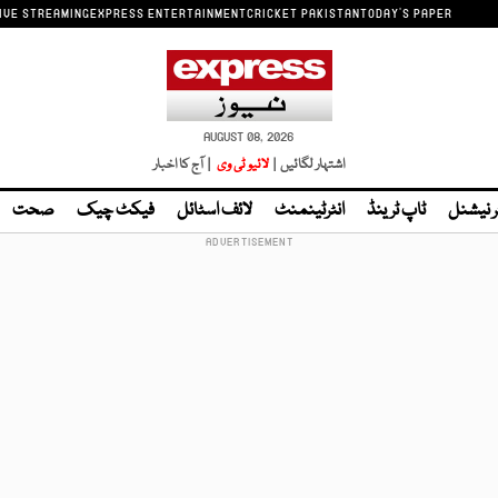
IVE STREAMING
EXPRESS ENTERTAINMENT
CRICKET PAKISTAN
TODAY'S PAPER
AUGUST 08, 2026
اشتہار لگائیں |
لائیو ٹی وی
| آج کا اخبار
ر نیشنل
ٹاپ ٹرینڈ
انٹرٹینمنٹ
لائف اسٹائل
فیکٹ چیک
صحت