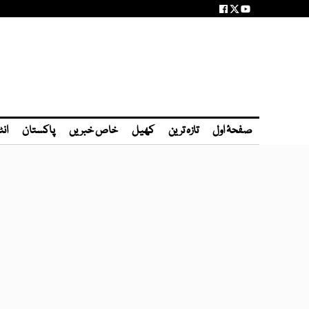
صفحۂ اول
تازہ ترین
کھیل
خاص خبریں
پاکستان
انٹ