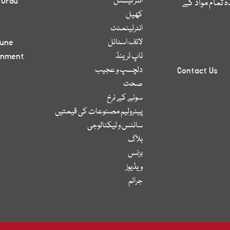
انٹر نیشنل
 Urdu
 تمام مواد کے
کھیل
انٹرٹینمنٹ
لائف اسٹائل
bune
ٹاپ ٹرینڈ
inment
دلچسپ و عجیب
Contact Us
صحت
سونے کے نرخ
پیٹرولیم مصنوعات کی قیمتیں
سائنس و ٹیکنالوجی
بلاگ
بزنس
ویڈیوز
جرائم