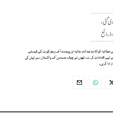
ے مطالبہ کیاکہ وہ عدالت عالیہ اور پیمنٹ آف ویجزکورٹ کے فیصلے
کے لیے اقدامات کرے۔ انھوں نے چیف جسٹس آف پاکستان سے اپیل کی
ر ادا کریں۔