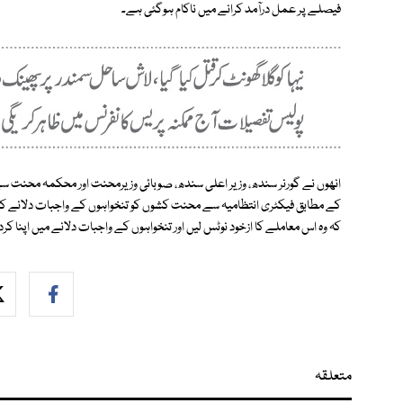
فیصلے پر عمل درآمد کرانے میں ناکام ہوگئی ہے۔
انھوں نے گورنر سندھ، وزیر اعلی سندھ، صوبائی وزیرمحنت اور محکمہ محنت س
کے مطابق فیکٹری انتظامیہ سے محنت کشوں کو تنخواہوں کے واجبات دلانے 
کہ وہ اس معاملے کا ازخود نوٹس لیں اور تنخواہوں کے واجبات دلانے میں اپنا کردا
متعلقہ