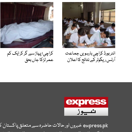
انٹر بورڈ کراچی بارہویں جماعت
کراچی؛ پہاڑ سے گر کر ایک کم
آرٹس ریگولر کے نتائج کا اعلان
عمر لڑکا جاں بحق
express.pk
خبروں اور حالات حاضرہ سے متعلق پاکستان 