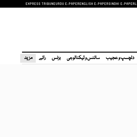
EXPRESS TRIBUNE
URDU E-PAPER
ENGLISH E-PAPER
SINDHI E-PAPER
L
دلچسپ و عجیب
سائنس و ٹیکنالوجی
بزنس
رائے
مزید