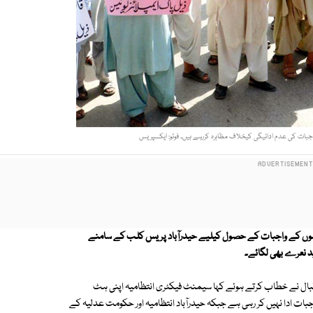
بات کی عدم ادائیگی کیخلاف مظاہرہ کررہے ہیں۔ فوٹو: ایکسپریس
واہوں کے واجبات کے حصول کیلیے حیدرآباد پریس کلب کے سامنے
د نعرے بھی لگائے۔
 اقبال نے خطاب کرتے ہوئے کہا سیمنٹ فیکٹری انتظامیہ اپنی ہٹ
جبات ادا نہیں کر رہی ہے جبکہ حیدرآباد انتظامیہ اور حکومت عدلیہ کے