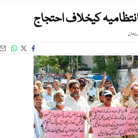
نتظامیہ کیخلاف احتجاج
 زمان