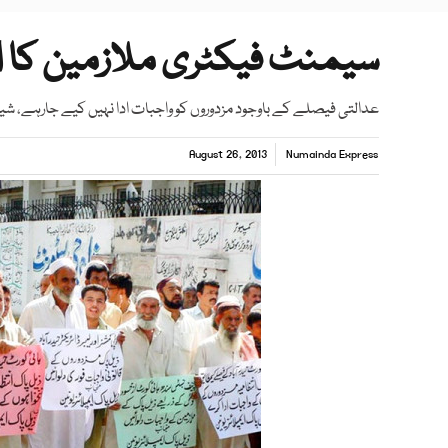
سیمنٹ فیکٹری ملازمین کا ا
عدالتی فیصلے کے باوجود مزدوروں کو واجبات ادا نہیں کیے جارہے، شیر
August 26, 2013
Numainda Express