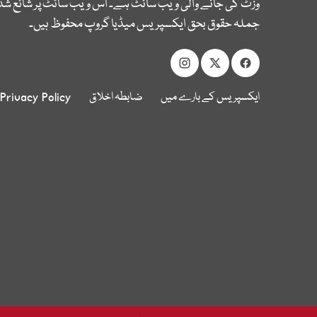
وزٹ کی جانے والی ویب سائٹ ہے۔ اس ویب سائٹ پر شائع شدہ
جملہ حقوق بحق ایکسپریس میڈیا گروپ محفوظ ہیں۔
ایکسپریس کے بارے میں
ضابطہ اخلاق
Privacy Policy