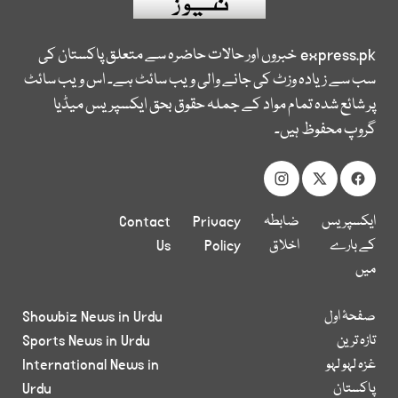
express.pk
خبروں اور حالات حاضرہ سے متعلق پاکستان کی
سب سے زیادہ وزٹ کی جانے والی ویب سائٹ ہے۔ اس ویب سائٹ
پر شائع شدہ تمام مواد کے جملہ حقوق بحق ایکسپریس میڈیا
گروپ محفوظ ہیں۔
ایکسپریس
ضابطہ
Privacy
Contact
کے بارے
اخلاق
Policy
Us
میں
صفحۂ اول
Showbiz News in Urdu
تازہ ترین
Sports News in Urdu
غزہ لہو لہو
International News in
پاکستان
Urdu