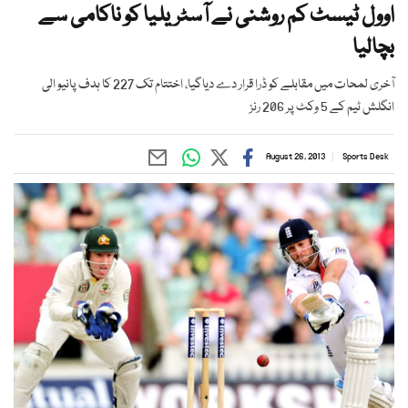
اوول ٹیسٹ کم روشنی نے آسٹریلیا کو ناکامی سے
بچالیا
آخری لمحات میں مقابلے کو ڈرا قرار دے دیاگیا، اختتام تک 227 کا ہدف پانیو الی
انگلش ٹیم کے 5 وکٹ پر 206 رنز
August 26, 2013
Sports Desk