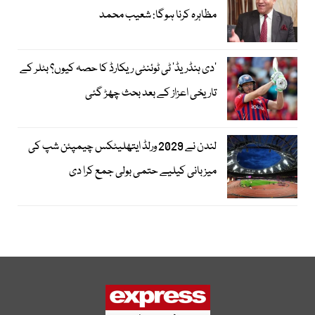
مظاہرہ کرنا ہوگا: شعیب محمد
’دی ہنڈریڈ‘ ٹی ٹوئنٹی ریکارڈ کا حصہ کیوں؟ بٹلر کے
تاریخی اعزاز کے بعد بحث چھڑ گئی
لندن نے 2029 ورلڈ ایتھلیٹکس چیمپئن شپ کی
میزبانی کیلیے حتمی بولی جمع کرا دی