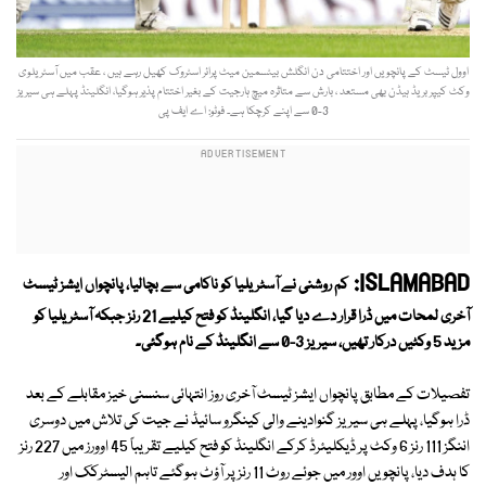
اوول ٹیسٹ کے پانچویں اور اختتامی دن انگلش بیٹسمین میٹ پرائر اسٹروک کھیل رہے ہیں ، عقب میں آسٹریلوی
وکٹ کیپر بریڈ ہیڈن بھی مستعد ، بارش سے متاثرہ میچ ہارجیت کے بغیر اختتام پذیر ہوگیا، انگلینڈ پہلے ہی سیریز
3-0 سے اپنے کرچکا ہے۔ فوٹو: اے ایف پی
ISLAMABAD:
کم روشنی نے آسٹریلیا کو ناکامی سے بچالیا، پانچواں ایشز ٹیسٹ
آخری لمحات میں ڈرا قرار دے دیا گیا، انگلینڈ کو فتح کیلیے 21 رنز جبکہ آسٹریلیا کو
مزید 5 وکٹیں درکار تھیں، سیریز 3-0 سے انگلینڈ کے نام ہوگئی۔
تفصیلات کے مطابق پانچواں ایشز ٹیسٹ آخری روز انتہائی سنسنی خیز مقابلے کے بعد
ڈرا ہوگیا، پہلے ہی سیریز گنوادینے والی کینگرو سائیڈ نے جیت کی تلاش میں دوسری
اننگز 111 رنز 6 وکٹ پر ڈیکلیئرڈ کرکے انگلینڈ کو فتح کیلیے تقریباً 45 اوورز میں 227 رنز
کا ہدف دیا، پانچویں اوور میں جوئے روٹ 11 رنز پر آؤٹ ہوگئے تاہم الیسٹرکک اور