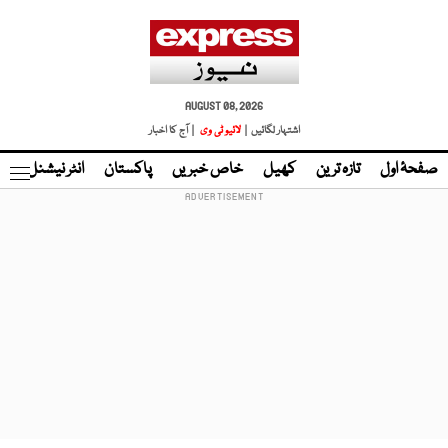
AUGUST 08, 2026
اشتہار لگائیں |
لائیو ٹی وی
| آج کا اخبار
صفحۂ اول
تازہ ترین
کھیل
خاص خبریں
پاکستان
انٹر نیشنل
ٹا