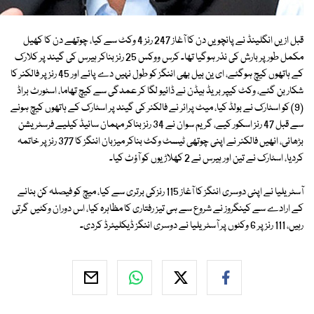
قبل ازیں انگلینڈ نے پانچویں دن کا آغاز 247 رنز 4 وکٹ سے کیا، چوتھے دن کا کھیل
مکمل طور پر بارش کی نذر ہوگیا تھا۔ کرس ووکس 25 رنز بناکر ہیرس کی گیند پر کلارک
کے ہاتھوں کیچ ہوگئے، ای ین بیل بھی اننگز کو طول نہیں دے پائے اور 45 رنز پر فالکنر کا
شکار بن گئے، وکٹ کیپر بریڈ ہیڈن نے ڈائیو لگا کر عمدگی سے کیچ تھاما، اسٹورٹ براڈ
(9) کو اسٹارک نے بولڈ کیا، میٹ پرائر نے فالکنر کی گیند پر اسٹارک کے ہاتھوں کیچ ہونے
سے قبل 47 رنز اسکور کیے، گریم سوان نے 34 رنز بناکر مہمان سائیڈ کیلیے فرسٹریشن
بڑھائی، انھیں فالکنر نے اپنی چوتھی ٹیسٹ وکٹ بناکر میزبان اننگز کا 377 رنز پر خاتمہ
کردیا، اسٹارک نے تین اور ہیرس نے 2 کھلاڑیوں کو آؤٹ کیا۔
آسٹریلیا نے اپنی دوسری اننگز کا آغاز 115 رنزکی برتری سے کیا، میچ کو فیصلہ کن بنانے
کے ارادے سے کینگروز نے شروع سے ہی تیز رفتاری کا مظاہرہ کیا، اس دوران وکٹیں گرتی
رہیں، 111 رنز پر 6 وکٹوں پر آسٹریلیا نے دوسری اننگز ڈیکلیئرڈ کردی۔