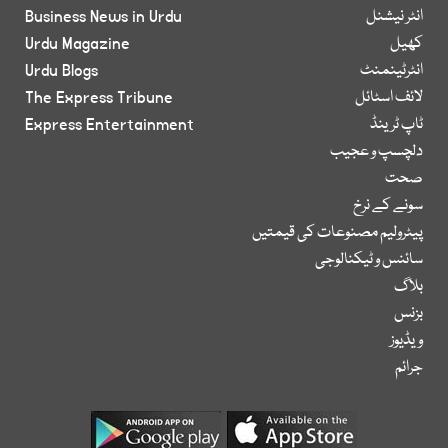
انٹر نیشنل
Business News in Urdu
کھیل
Urdu Magazine
انٹرٹینمنٹ
Urdu Blogs
لائف اسٹائل
The Express Tribune
ٹاپ ٹرینڈ
Express Entertainment
دلچسپ و عجیب
صحت
سونے کے نرخ
پیٹرولیم مصنوعات کی قیمتیں
سائنس و ٹیکنالوجی
بلاگ
بزنس
ویڈیوز
جرائم