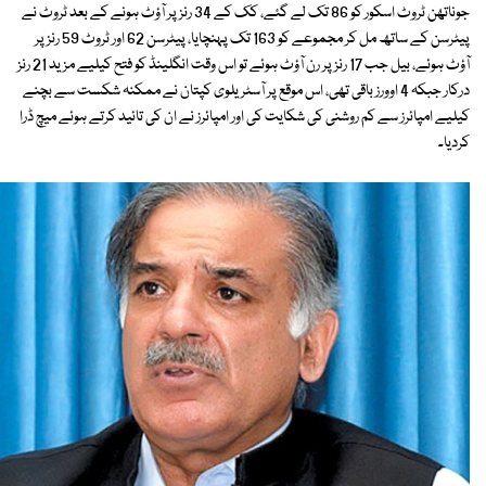
جوناتھن ٹروٹ اسکور کو 86 تک لے گئے، کک کے 34 رنز پر آؤٹ ہونے کے بعد ٹروٹ نے
پیٹرسن کے ساتھ مل کر مجموعے کو 163 تک پہنچایا، پیٹرسن 62 اور ٹروٹ 59 رنز پر
آؤٹ ہوئے، بیل جب 17 رنز پر رن آؤٹ ہوئے تو اس وقت انگلینڈ کو فتح کیلیے مزید 21 رنز
درکار جبکہ 4 اوورز باقی تھی، اس موقع پر آسٹریلوی کپتان نے ممکنہ شکست سے بچنے
کیلیے امپائرز سے کم روشنی کی شکایت کی اور امپائرز نے ان کی تائید کرتے ہوئے میچ ڈرا
کردیا۔