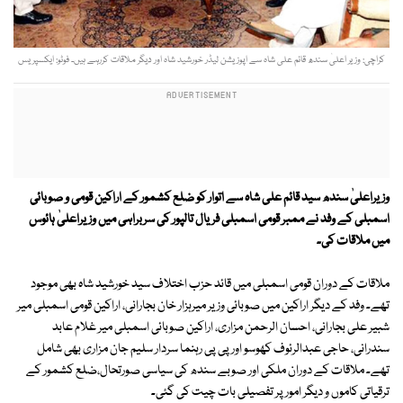
کراچی: وزیر اعلیٰ سندھ قائم علی شاہ سے اپوزیشن لیڈر خورشید شاہ اور دیگر ملاقات کررہے ہیں۔ فوٹو: ایکسپریس
وزیراعلیٰ سندھ سید قائم علی شاہ سے اتوار کو ضلع کشمور کے اراکین قومی و صوبائی
اسمبلی کے وفد نے ممبر قومی اسمبلی فریال تالپور کی سربراہی میں وزیراعلیٰ ہائوس
میں ملاقات کی۔
ملاقات کے دوران قومی اسمبلی میں قائد حزب اختلاف سید خورشید شاہ بھی موجود
تھے۔ وفد کے دیگر اراکین میں صوبائی وزیر میرہزار خان بجارانی، اراکین قومی اسمبلی میر
شبیر علی بجارانی، احسان الرحمن مزاری، اراکین صوبائی اسمبلی میر غلام عابد
سندرانی، حاجی عبدالرئوف کھوسو اور پی پی رہنما سردار سلیم جان مزاری بھی شامل
تھے۔ ملاقات کے دوران ملکی اور صوبے سندھ کی سیاسی صورتحال،ضلع کشمور کے
ترقیاتی کاموں و دیگر امور پر تفصیلی بات چیت کی گئی۔