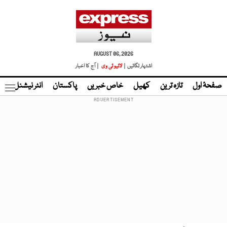
AUGUST 06, 2026
اشتہار لگائیں |
لائیو ٹی وی
| آج کا اخبار
صفحۂ اول
تازہ ترین
کھیل
خاص خبریں
پاکستان
انٹر نیشنل
ٹا