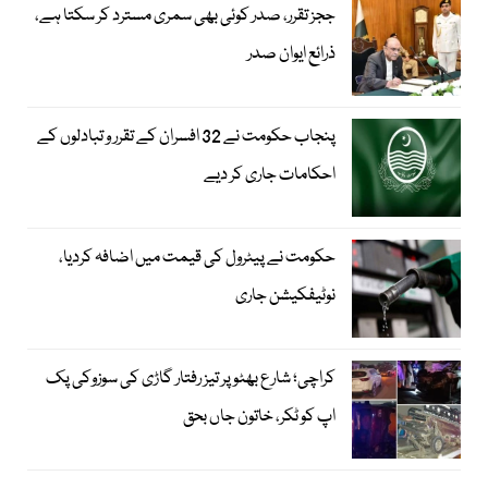
ججز تقرر، صدر کوئی بھی سمری مسترد کر سکتا ہے،
ذرائع ایوان صدر
پنجاب حکومت نے 32 افسران کے تقرر و تبادلوں کے
احکامات جاری کر دیے
حکومت نے پیٹرول کی قیمت میں اضافہ کردیا،
نوٹیفکیشن جاری
کراچی؛ شارع بھٹو پر تیز رفتار گاڑی کی سوزوکی پک
اپ کو ٹکر، خاتون جاں بحق