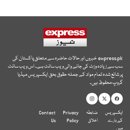
express.pk
خبروں اور حالات حاضرہ سے متعلق پاکستان کی
سب سے زیادہ وزٹ کی جانے والی ویب سائٹ ہے۔ اس ویب سائٹ
پر شائع شدہ تمام مواد کے جملہ حقوق بحق ایکسپریس میڈیا
گروپ محفوظ ہیں۔
ایکسپریس
ضابطہ
Privacy
Contact
کے بارے
اخلاق
Policy
Us
میں