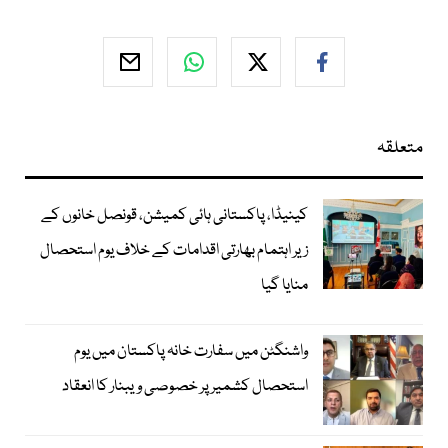
متعلقہ
کینیڈا، پاکستانی ہائی کمیشن، قونصل خانوں کے
زیر اہتمام بھارتی اقدامات کے خلاف یوم استحصال
منایا گیا
واشنگٹن میں سفارت خانہ پاکستان میں یوم
استحصال کشمیر پر خصوصی ویبنار کا انعقاد