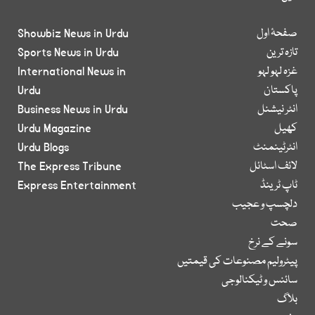
صفحۂ اول
Showbiz News in Urdu
تازہ ترین
Sports News in Urdu
غزہ لہو لہو
International News in
پاکستان
Urdu
انٹر نیشنل
Business News in Urdu
کھیل
Urdu Magazine
انٹرٹینمنٹ
Urdu Blogs
لائف اسٹائل
The Express Tribune
ٹاپ ٹرینڈ
Express Entertainment
دلچسپ و عجیب
صحت
سونے کے نرخ
پیٹرولیم مصنوعات کی قیمتیں
سائنس و ٹیکنالوجی
بلاگ