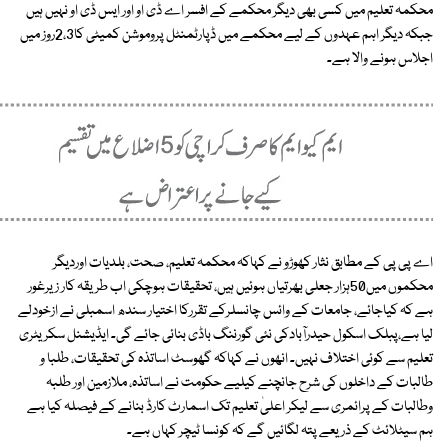
محکمہ تعلیم میں کسی بھی دیگر محکمے کے افسر اے ڈی او اور ایس ڈی او نہیں ہیں
جبکہ دیگر اہم عہدوں کے لیے محکمے میں ڈپارٹمنٹل پروموشن کمیٹی کا2،3روز میں
اجلاس ہونے والا ہے۔
اے پی پی کے مطابق نثار کھوڑو نے کہاکہ محکمہ تعلیم، صحت، بلدیات اوردیگر
محکموں میں50ہزار جعلی بھرتیاں ہوئیں ہیں، تحقیقات ہوچکی اب طریقہ کار زیرغور
ہے کہ کیاجائے، جامعات کے وائس چانسلرکے تقررکا اختیار سندھ اسمبلی نے ازخودلے
لیا ہے،پبلک اسکول حیدرآبادکی نئی گورننگ باڈی بنائی جائے گی۔ ایڈیشنل سکریٹری
تعلیم سے کوئی اختلاف نہیں۔ انھوں نے کہاکہ گھوسٹ اساتذہ کی تحقیقات، طلبا و
طالبات کے داخلوں کی شرح جانچنے کیلیے حکومت نے اساتذہ، ملازمین اور طلبہ
وطالبات کے پرائمری سے لیکر اعلیٰ تعلیم تک اسمارٹ کارڈ بنانے کے فیصلہ کیا ہے
ہم سیٹلائٹ کے ذریعے پتہ لگائیں گے کہ کونسا ٹیچر کہاں ہے۔