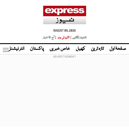
AUGUST 09, 2026
اشتہار لگائیں |
لائیو ٹی وی
| آج کا اخبار
صفحۂ اول
تازہ ترین
کھیل
خاص خبریں
پاکستان
انٹر نیشنل
ٹا