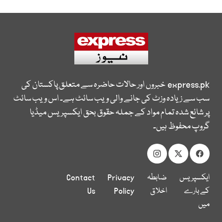
express.pk
خبروں اور حالات حاضرہ سے متعلق پاکستان کی
سب سے زیادہ وزٹ کی جانے والی ویب سائٹ ہے۔ اس ویب سائٹ
پر شائع شدہ تمام مواد کے جملہ حقوق بحق ایکسپریس میڈیا
گروپ محفوظ ہیں۔
ایکسپریس
ضابطہ
Privacy
Contact
کے بارے
اخلاق
Policy
Us
میں