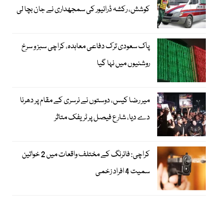
کوشش، رکشہ ڈرائیور کی سمجھداری نے جان بچا لی
پاک سعودی ترک دفاعی معاہدہ، کراچی سبز و سرخ
روشنیوں میں نہا گیا
میر رضا کیس، دوستوں نے نرسری کے مقام پر دھرنا
دے دیا، شارع فیصل پر ٹریفک متاثر
کراچی: فائرنگ کے مختلف واقعات میں 2 خواتین
سمیت 4 افراد زخمی