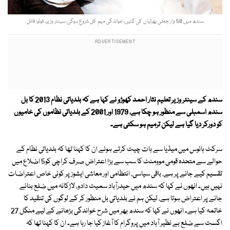
سندھ میں 50 ہزار جعلی بھرتیاں کی گئیں، خواندگی مہم کل شروع ہوگی، سینئر وزیر۔ فوٹو: فائل
سندھ کے سینئر وزیر تعلیم نثار احمد کھوڑو نے کہا ہے کہ بلدیاتی نظام 2013 کا بل
سندھ اسمبلی سے منظور ہو چکا ہے، 1979 اور 2001 کے بلدیاتی نظاموں کی خامیوں
کو دورکر دیا گیا ہے لیکن ترمیم ہو سکتی ہے۔
سرکٹ ہائوس میں میڈیا سے بات چیت کرتے ہوئے ان کا کہنا تھا کہ بلدیاتی نظام کے
حوالے سے متحدہ قومی موومنٹ کا سب سے بڑا اعتراض صرف کراچی کو5 اضلاع میں
تقسیم کیے جانے پر ہے، باقی سیاسی، انتظامی اور معاشی ایشوز پر کوئی خاص اعتراضات
نہیں ہیں۔ انھوں نے کہا کہ سندھ میں حیدرآباد سمیت دادو، لاڑکانہ میں ضلع بنائے
جانے پر اعتراض ہوتا ہے، لیکن ہم نے بلدیاتی بل منظور کر کے لوگوں کی تنقید کا
خاتمہ کیا ہے۔ انھوں نے کہا کہ سندھ بھر میں شرح خواندگی بڑھانے کے لیے منگل 27
اگست سے ضلع بے نظیر آباد میں پروگرام کا آغاز کیا جا رہا ہے۔ ان کا کہنا تھا کہ