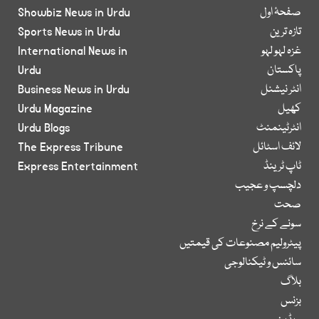
صفحۂ اول
Showbiz News in Urdu
تازہ ترین
Sports News in Urdu
غزہ لہو لہو
International News in
پاکستان
Urdu
انٹر نیشنل
Business News in Urdu
کھیل
Urdu Magazine
انٹرٹینمنٹ
Urdu Blogs
لائف اسٹائل
The Express Tribune
ٹاپ ٹرینڈ
Express Entertainment
دلچسپ و عجیب
صحت
سونے کے نرخ
پیٹرولیم مصنوعات کی قیمتیں
سائنس و ٹیکنالوجی
بلاگ
بزنس