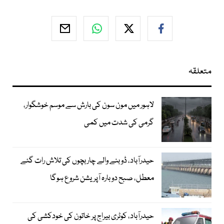
متعلقہ
لاہور میں مون سون کی بارش سے موسم خوشگوار،
گرمی کی شدت میں کمی
حیدرآباد، ڈوبنے والے چار بچوں کی تلاش رات گئے
معطل، صبح دوبارہ آپریشن شروع ہوگا
حیدرآباد، کوٹری بیراج پر خاتون کی خودکشی کی