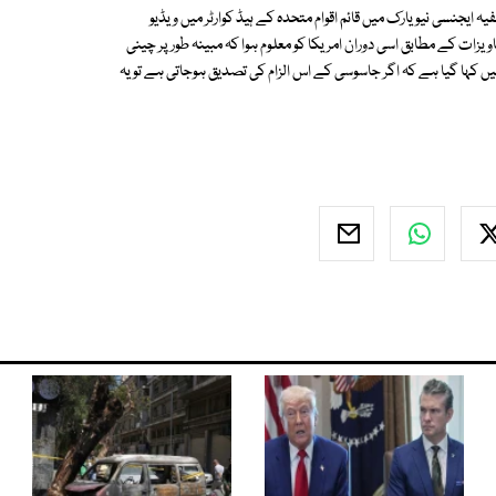
ایجنسی نیویارک میں قائم اقوام متحدہ كے ہیڈ كوارٹر میں ویڈیو
ت كے مطابق اسی دوران امریكا كو معلوم ہوا كہ مبینہ طور پر چینی
کہا گیا ہے کہ اگر جاسوسی كے اس الزام كی تصدیق ہوجاتی ہے تو یہ