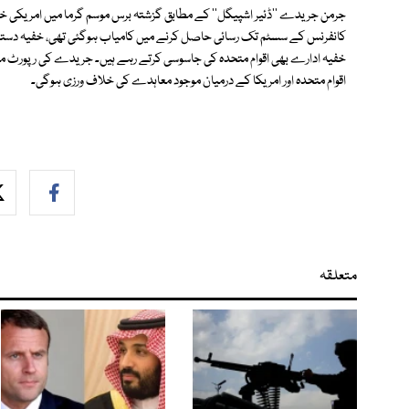
جرمن جریدے ''ڈئیر اشپیگل'' كے مطابق گزشتہ برس موسم گرما میں امریکی خفیہ 
كانفرنس كے سسٹم تک رسائی حاصل كرنے میں كامیاب ہوگئی تھی، خفیہ دستاویزا
خفیہ ادارے بھی اقوام متحدہ كی جاسوسی كرتے رہے ہیں۔ جریدے کی رپورٹ میں 
اقوام متحدہ اور امریكا كے درمیان موجود معاہدے كی خلاف ورزی ہوگی۔
متعلقہ