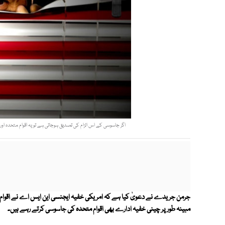
اگر جاسوسی كے اس الزام كی تصدیق ہوجاتی ہے تو یہ اقوام متحدہ 
جرمن جریدے نے دعویٰ کیا ہے کہ امریكی خفیہ ایجنسی این ایس اے نے اقوام م
مبینہ طور پر چینی خفیہ ادارے بھی اقوام متحدہ كی جاسوسی كرتے رہے ہیں۔