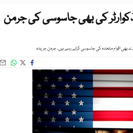
ڈکوارٹر کی بھی جاسوسی کی جرمن
ارے بھی اقوام متحدہ كی جاسوسی كرتے رہے ہیں، جرمن جریدہ