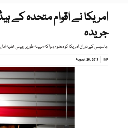
امریکا نے اقوام متحدہ کے ہی
جریدہ
جاسوسی کے دوران امریکا کو معلوم ہوا كہ مبینہ طور پر چینی خفیہ اد
August 26, 2013
INP