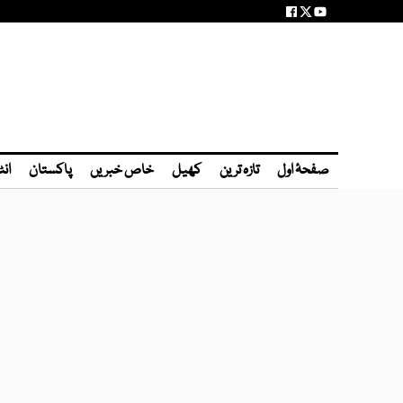
صفحۂ اول
تازہ ترین
کھیل
خاص خبریں
پاکستان
انٹ