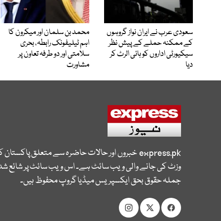
سعودی عرب نے ایران نواز گروہوں
محمد بن سلمان اور میکرون کا
کے ممکنہ حملے کے پیش نظر
اہم ٹیلیفونک رابطہ، بحری
سیکیورٹی اداروں کو ہائی الرٹ کر
سلامتی اور دو طرفہ تعاون پر
دیا
مشاورت
express.pk
خبروں اور حالات حاضرہ سے متعلق پاکستان 
وزٹ کی جانے والی ویب سائٹ ہے۔ اس ویب سائٹ پر شائع شدہ
جملہ حقوق بحق ایکسپریس میڈیا گروپ محفوظ ہیں۔