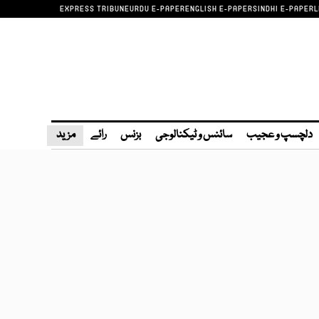
EXPRESS TRIBUNE
URDU E-PAPER
ENGLISH E-PAPER
SINDHI E-PAPER
L
دلچسپ و عجیب
سائنس و ٹیکنالوجی
بزنس
رائے
مزید