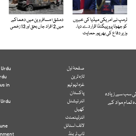
ٹرمپ نے امریکی میڈیا کی خبروں
دمشق؛ مسافر وین میں دھماکے
کو جھوٹا پروپیگنڈا قرار دے دیا،
میں 2 افراد جاں بحق اور 13 زخمی
وزیر دفاع کی بھرپور حمایت
صفحۂ اول
 Urdu
تازہ ترین
rdu
غزہ لہو لہو
ws in
پاکستان
کی سب سے زیادہ
انٹر نیشنل
 Urdu
 تمام مواد کے
کھیل
انٹرٹینمنٹ
لائف اسٹائل
bune
ٹاپ ٹرینڈ
inment