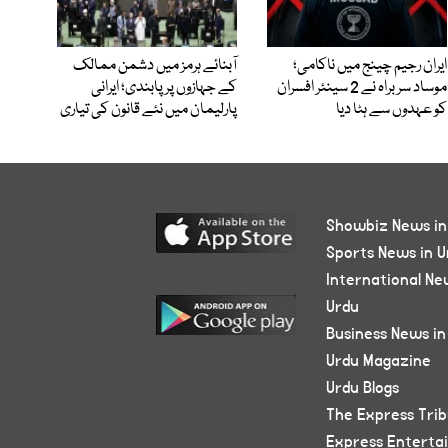
ایران رجیم چینج میں ناکامی؛
آبنائے ہرمز میں دشمن ممالک
موساد سربراہ نے 2 سینئر افسران
کے جہازوں پر پابندی؛ ایرانی
کو عہدوں سے ہٹا دیا
پارلیمان میں نئے قانون کی تیاری
Showbiz News in
Sports News in U
International Ne
Urdu
Business News in
Urdu Magazine
Urdu Blogs
The Express Tri
Express Enterta