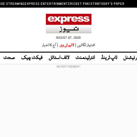
IVE STREAMING
EXPRESS ENTERTAINMENT
CRICKET PAKISTAN
TODAY'S PAPER
AUGUST 07, 2026
اشتہار لگائیں |
لائیو ٹی وی
| آج کا اخبار
ر نیشنل
ٹاپ ٹرینڈ
انٹرٹینمنٹ
لائف اسٹائل
فیکٹ چیک
صحت