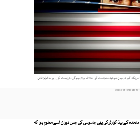
اور امریكہ كے درمیان موجود معاہدے كی خلاف ورزی ہوگی، جریدے کی رپورٹ فوٹو: فائل
تحدہ كے ہیڈ كوارٹر كی بھی جاسوسی كی جس دوران اسے معلوم ہوا كہ