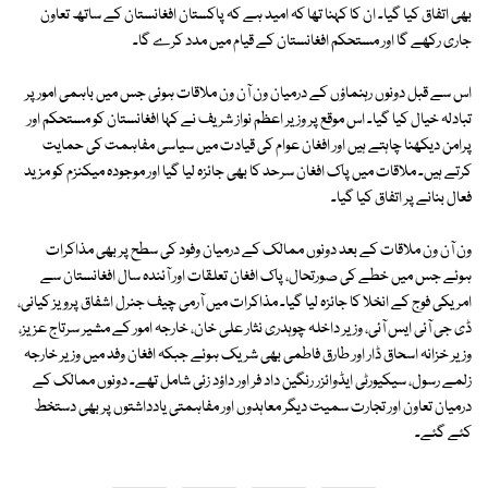
بھی اتفاق کیا گیا۔ ان کا کہنا تھا کہ امید ہے کہ پاکستان افغانستان کے ساتھ تعاون
جاری رکھے گا اور مستحکم افغانستان کے قیام میں مدد کرے گا۔
اس سے قبل دونوں رہنماؤں کے درمیان ون آن ون ملاقات ہوئی جس میں باہمی امور پر
تبادلہ خیال کیا گیا۔ اس موقع پر وزیر اعظم نواز شریف نے کہا افغانستان کو مستحکم اور
پرامن دیکھنا چاہتے ہیں اور افغان عوام کی قیادت میں سیاسی مفاہمت کی حمایت
کرتے ہیں۔ ملاقات میں پاک افغان سرحد کا بھی جائزہ لیا گیا اور موجودہ میکنزم کو مزید
فعال بنانے پر اتفاق کیا گیا۔
ون آن ون ملاقات کے بعد دونوں ممالک کے درمیان وفود کی سطح پر بھی مذاکرات
ہوئے جس میں خطے کی صورتحال، پاک افغان تعلقات اور آئندہ سال افغانستان سے
امریکی فوج کے انخلا کا جائزہ لیا گیا۔ مذاکرات میں آرمی چیف جنرل اشفاق پرویز کیانی،
ڈی جی آئی ایس آئی، وزیر داخلہ چوہدری نثار علی خان، خارجہ امور کے مشیر سرتاج عزیز،
وزیر خزانہ اسحاق ڈار اور طارق فاطمی بھی شریک ہوئے جبکہ افغان وفد میں وزیر خارجہ
زلمے رسول، سیکیورٹی ایڈوائزر رنگین داد فر اور داؤد زئی شامل تھے۔ دونوں ممالک کے
درمیان تعاون اور تجارت سمیت دیگر معاہدوں اور مفاہمتی یادداشتوں پر بھی دستخط
کئے گئے۔