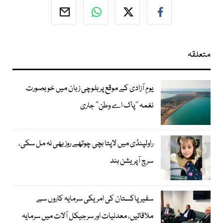
متعلقہ
یومِ آزادی کے موقع پر بلوچی زبان میں خوبصورت
نغمہ ’’پاک اے وطن‘‘ جاری
راولپنڈی میں لاپتا بچی چوتھے روز بھی نہ مل سکی،
سرچ آپریشن بند
سفیر پاکستان کی امریکی سرمایہ کاروں سے
ملاقاتیں، معدنیات اور سرجیکل آلات میں سرمایہ