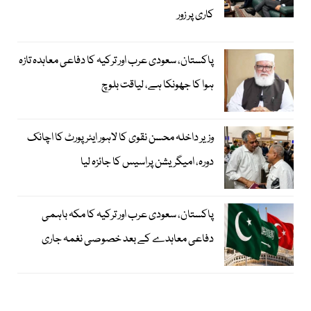
کاری پر زور
پاکستان، سعودی عرب اور ترکیہ کا دفاعی معاہدہ تازہ
ہوا کا جھونکا ہے، لیاقت بلوچ
وزیر داخلہ محسن نقوی کا لاہور ایئر پورٹ کا اچانک
دورہ، امیگریشن پراسیس کا جائزہ لیا
پاکستان، سعودی عرب اور ترکیہ کا مکہ باہمی
دفاعی معاہدے کے بعد خصوصی نغمہ جاری