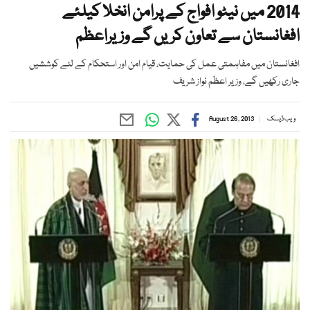
2014 میں نیٹو افواج کے پرامن انخلا کیلئے
افغانستان سے تعاون کریں گے وزیراعظم
افغانستان میں مفاہمتی عمل کی حمایت، قیام امن اور استحکام کے لئے کوششیں
جاری رکھیں گے، وزیر اعظم نواز شریف
ویب ڈیسک
August 26, 2013