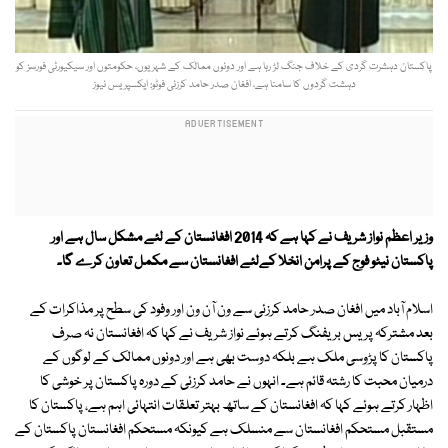
پاکستان دہشرت گردی کے خلاف جنگ لڑ رہا ہے اور دونوں ممالک کے شہریوں، حکومتوں اور سیکیورٹی فورسز کو
دہشت گردوں کا سامنا ہے، افغان صدر حامد کرزئی فوٹو: ایکسپریس نیوز
وزیر اعظم نواز شریف نے کہا ہے کہ 2014 افغانستان کے لئے مشکل سال ہے اور
پاکستان نیٹو فوج کے پرامن انخلا کےلئے افغانستان سے مکمل تعاون کرے گا۔
اسلام آباد میں افغان صدر حامد کرزئی سے ون آن ون اور وفود کی سطح پر مذاکرات کے
بعد مشترکہ پریس بریفنگ کرتے ہوئے نواز شریف نے کہا کہ افغانستان نہ صرف
پاکستان کا پڑوسی ملک ہے بلکہ دوست بھی ہے اور دونوں ممالک کے لوگوں کے
درمیان محبت کا رشتہ قائم ہے۔ انہوں نے حامد کرزئی کے دورہ پاکستان پر خوشی کا
اظہار کرتے ہوئے کہا کہ افغانستان کے ساتھ بہتر تعلقات انتہائی اہم ہے، پاکستان کا
مستقبل مستحکم افغانستان سے منسلک ہے کیونکہ مستحکم افغانستان پاکستان کے