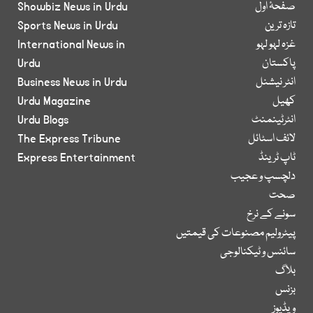
صفحۂ اول
Showbiz News in Urdu
تازہ ترین
Sports News in Urdu
غزہ لہو لہو
International News in
پاکستان
Urdu
انٹر نیشنل
Business News in Urdu
کھیل
Urdu Magazine
انٹرٹینمنٹ
Urdu Blogs
لائف اسٹائل
The Express Tribune
ٹاپ ٹرینڈ
Express Entertainment
دلچسپ و عجیب
صحت
سونے کے نرخ
پیٹرولیم مصنوعات کی قیمتیں
سائنس و ٹیکنالوجی
بلاگ
بزنس
ویڈیوز