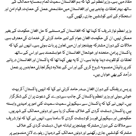
مفاد میں ہے۔ وزیراعظم نے کہا کہ ہم افغانستان سمیت تمام ہمسایہ ممالک کے
ساتھ بہتر تعلقات چاہتے ہیں اور افغانستان میں مفاہمتی عمل کی حمایت، قیام امن اور
استحکام کے لئے کوششیں جاری رکھیں گے۔
وزیر اعظم نواز شریف کا کہنا تھا کہ افغانستان کے مسئلے کا حل افغان حکومت کے بغیر
ممکن نہیں، ان کی حکومت افغان عوام کے لئے حامد کرزئی کی خدمات کی معترف ہے،
ملاقات کے دوران مشترکہ چیلنجز اور ان میں تعاون پر بات ہوئی ہے۔ انہوں نے کہا کہ
پاکستان پرامن، متحدہ اور خوشحال افغانستان کا خواہشمند ہے اور اس کے ساتھ
تعلقات کو تقویت دینا چاہتا ہے۔ ان کا یہ بھی کہنا تھا کہ پاکستان اور افغانستان دریائے
کنر پر ہائیڈل منصوبہ شروع کریں گے اور اس کے علاوہ دیگر تجارتی معاہدوں پر عمل
درآمد کے بھی خواہاں ہیں۔
پریس بریفنگ کے دوران افغان صدر حامد کرزئی نے کہا کہ انہیں پاکستان آکر بہت
خوشی ہوئی اور وزیر اعظم پاکستان کی جانب سےدورے کی دعوت پر ان کے شکرگزار
ہیں۔ انہوں نے کہا کہ پاکستان سے سیکیورٹی سمیت سمیت کئی امور پر امیدیں وابستہ
ہیں، پاکستان دہشت گردی کے خلاف جنگ لڑ رہا ہے اور دونوں ممالک کے شہریوں،
حکومتوں اور سیکیورٹی فورسز کو دہشت گردی کا سامنا ہے۔ انہوں نے کہا کہ نواز شریف
سے ملاقات کے دوران مشترکہ چیلنجز پر تبادلہ خیال، دہشت گردی کے خلاف
مشترکہ کوششیں جاری رکھنے اور دونوں ممالک کے درمیان ریلوے لائن منصوبے پر