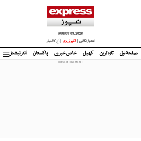
AUGUST 09, 2026
اشتہار لگائیں |
لائیو ٹی وی
| آج کا اخبار
صفحۂ اول
تازہ ترین
کھیل
خاص خبریں
پاکستان
انٹر نیشنل
ٹا