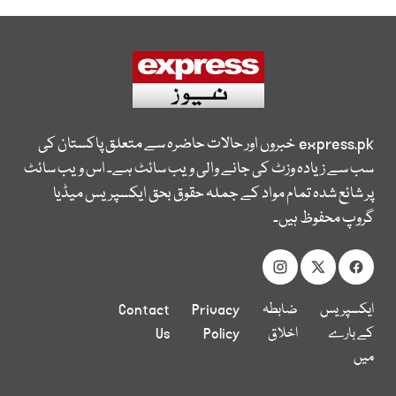
express.pk
خبروں اور حالات حاضرہ سے متعلق پاکستان کی
سب سے زیادہ وزٹ کی جانے والی ویب سائٹ ہے۔ اس ویب سائٹ
پر شائع شدہ تمام مواد کے جملہ حقوق بحق ایکسپریس میڈیا
گروپ محفوظ ہیں۔
ایکسپریس
ضابطہ
Privacy
Contact
کے بارے
اخلاق
Policy
Us
میں