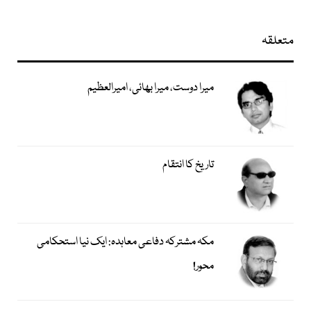
متعلقہ
میرا دوست، میرا بھائی، امیرالعظیم
تاریخ کا انتقام
مکہ مشترکہ دفاعی معاہدہ: ایک نیا استحکامی
محور!