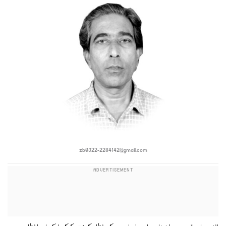
zb0322-2284142@gmail.com