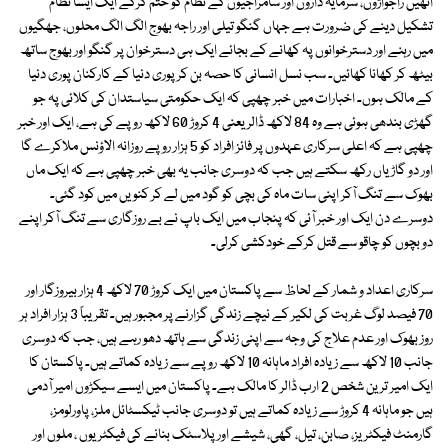
انھیں راجواڑوں، سرمایہ داروں اور سامراجیوں کے نظام کو ختم کرکے ایک ایسا نظام
تشکیل دینے کی ضرورت ہے جہاں گنگو تیلی اور راجہ بھوج الگ الگ محلوں، جھگیوں
میں رہنے اور دسترخوانوں پہ کھانے کے بجائے ایک ہی دسترخوان پر گنگو اور بھوج ساتھ
بیٹھ کر کھانا کھائیں۔ سب نسل انسانی کا حصہ بن کر پوری دنیا کے کارکنان پوری دنیا
کے مالک ہوں۔ اخبارات میں خبر چھپی کہ ایک حکومتی سیاستدان کی کلائی پہ جو
گھڑی بندھی ہوئی ہے وہ 84 لاکھ ڈالر یعنی 4 کروڑ 60 لاکھ روپے کی ہے، ایک اور خبر
چھپی ہے کہ اعلی سرکاری عہدوں پر فائز افراد کو 5 ہزار روپے روزانہ الاؤنس ملاکرے گا
اور دو گاڑیاں رکھ سکتے ہیں جب کہ دوسری جانب یہ بھی خبر چھپی ہے کہ ایک ماں
بھوک سے تنگ آکر اپنی سات ماہ کی بچی کو گود میں لے کر کنویں میں کود گئی۔
دوسرے دن ایک اور خبر آئی کہ پنجاب میں ایک باپ نے بے روزگاری سے تنگ آکر اپنے
دو بچوں کو چاقو سے قتل کرکے خودکشی کرلی۔
سرکاری اعداد و شمار کے لحاظ سے پاکستان میں ایک کروڑ 70 لاکھ 4 ہزار بیروزگار اور
70 فیصد لوگ غربت کی لکیر کے نیچے زندگی گزارنے پر مجبور ہیں۔ تقریباً 3 ہزار افراد ہر
روز بھوک اور عدم علاج کی وجہ سے اپنی زندگی سے ہاتھ دھو رہے ہیں، جب کہ دوسری
جانب 10 لاکھ سے زیادہ افراد ماہانہ 10 لاکھ روپے سے زیادہ کماتے ہیں۔ پاکستان کا
ایک امیر ترین شخص 2 ارب ڈالر کا مالک ہے۔ پاکستان میں ایسے سیکڑوں امیر آدمی
ہیں جو ماہانہ 4 کروڑ سے زیادہ کماتے ہیں تو دوسری جانب ٹیکسٹائل ملز، پاورلومز،
گارمنٹ فیکٹریز، صابن، تیل، گھی، شیشے اور پلاسٹک بنانے کی فیکٹریوں ، ملوں اور