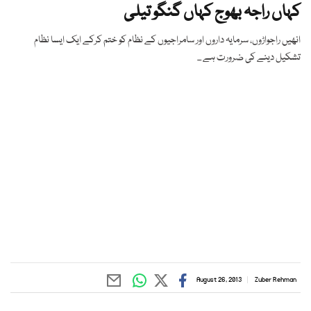
کہاں راجہ بھوج کہاں گنگو تیلی
انھیں راجواڑوں، سرمایہ داروں اور سامراجیوں کے نظام کو ختم کرکے ایک ایسا نظام
تشکیل دینے کی ضرورت ہے ...
August 26, 2013
Zuber Rehman