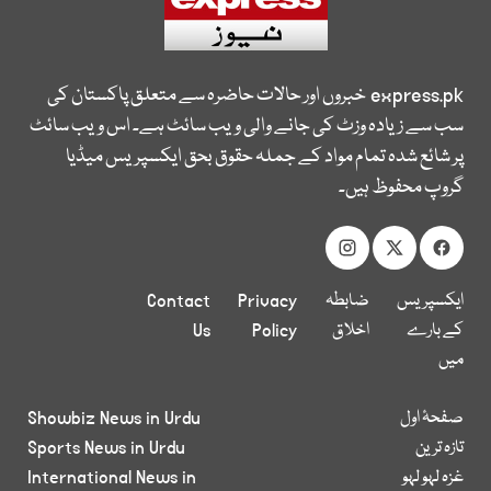
express.pk
خبروں اور حالات حاضرہ سے متعلق پاکستان کی
سب سے زیادہ وزٹ کی جانے والی ویب سائٹ ہے۔ اس ویب سائٹ
پر شائع شدہ تمام مواد کے جملہ حقوق بحق ایکسپریس میڈیا
گروپ محفوظ ہیں۔
ایکسپریس
ضابطہ
Privacy
Contact
کے بارے
اخلاق
Policy
Us
میں
صفحۂ اول
Showbiz News in Urdu
تازہ ترین
Sports News in Urdu
غزہ لہو لہو
International News in