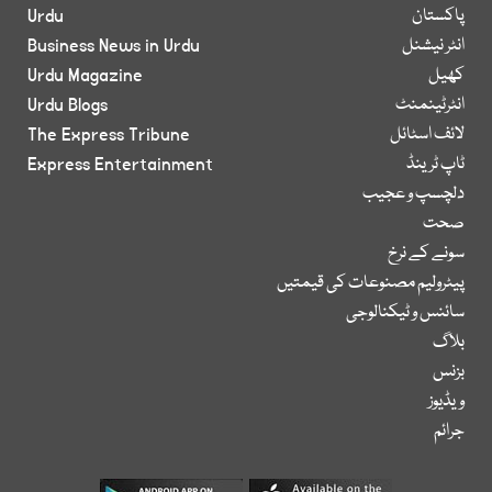
پاکستان
Urdu
انٹر نیشنل
Business News in Urdu
کھیل
Urdu Magazine
انٹرٹینمنٹ
Urdu Blogs
لائف اسٹائل
The Express Tribune
ٹاپ ٹرینڈ
Express Entertainment
دلچسپ و عجیب
صحت
سونے کے نرخ
پیٹرولیم مصنوعات کی قیمتیں
سائنس و ٹیکنالوجی
بلاگ
بزنس
ویڈیوز
جرائم