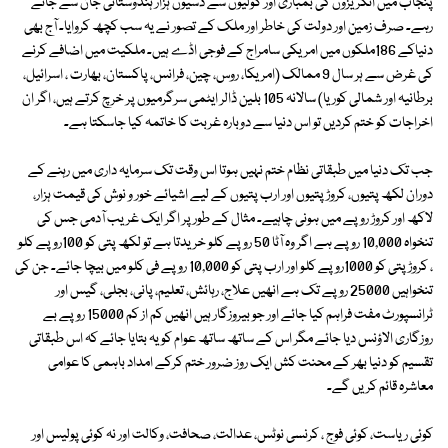
پنجاب میں انگریزوں کی بمباری اور گولیوں سے دسیوں ہزار ہندوستانی جان سے جاتے
رہے۔ صرف زمین اور دولت کی خاطر اور ملک کے تصور نے یہ سب کچھ کروایا۔ آج بھی
دنیاکے 186ملکوں میں امریکی سامراج کے فوجی اڈے ہیں۔ ملکیت میں اضافے کرنے
کی غرض سے ہر سال 9 ممالک (امریکا، روس، چین، فرانس، پاکستان، بھارت ، اسرائیل،
برطانیہ اور شمالی کوریا) سالانہ 105 بلین ڈالر ایٹمی سرگرمیوں پر خرچ کرتے ہیں، اگر ان
اخراجات کو ختم کردیں تو اس دنیا سے دوبارہ غربت کا خاتمہ کیا جاسکتا ہے۔
جب تک دنیا میں طبقاتی نظام ختم نہیں ہوتا اس وقت تک سرمایہ داری میں رہنے کے
دوران لکھ پتیوں، کروڑ پتیوں اور ارب پتیوں کے لیے اشیائے خور و نوش کی قیمت ہزار،
لاکھ اور کروڑ روپے میں ہونی چاہیے۔ مثال کے طور پر اگر ایک غریب آدمی جس کی
تنخواہ 10,000 روپے ہے اگر وہ آٹا 50 روپے کلو خریدتا ہے تو لکھ پتی کو 100روپے کلو
، کروڑ پتی کو 1000روپے کلو اور ارب پتی کو 10,000 روپے فی کلو میں بیچا جائے۔ جن کی
تنخواہیں 25000 روپے تک ہے انھیں علاج، رہائش، تعلیم، پانی، بجلی، گیس اور
ٹرانسپورٹ مفت فراہم کیا جائے اور جو بیروزگار ہیں انھیں کم از کم 15000 روپے بے
روزگاری الاؤنس دیا جائے مگر اس کے ساتھ ساتھ عوام کو یہ بتایا جائے کہ اس طبقاتی
تقسیم کو دنیا بھر کے محنت کش ایک روز ضرور ختم کرکے امداد باہمی کا عوامی
معاشرہ قائم کریں گے۔
کوئی ریاست، کوئی فوج ، کرنسی نوٹس، عدالت، صحافت، وکالت اور نہ کوئی پولیس اور