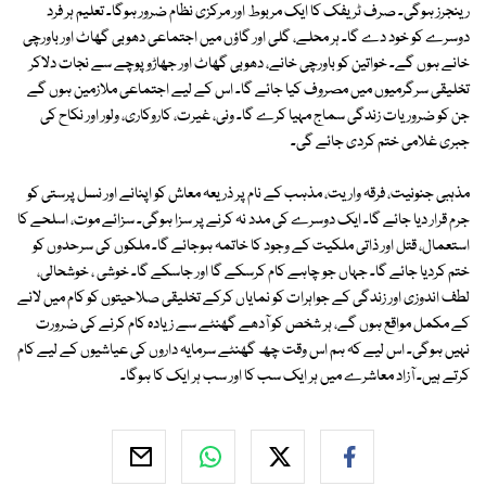
رینجرز ہوگی۔ صرف ٹریفک کا ایک مربوط اور مرکزی نظام ضرور ہوگا۔ تعلیم ہر فرد
دوسرے کو خود دے گا۔ ہر محلے، گلی اور گاؤں میں اجتماعی دھوبی گھاٹ اور باورچی
خانے ہوں گے۔ خواتین کو باورچی خانے، دھوبی گھاٹ اور جھاڑو پوچے سے نجات دلاکر
تخلیقی سرگرمیوں میں مصروف کیا جائے گا۔ اس کے لیے اجتماعی ملازمین ہوں گے
جن کو ضروریات زندگی سماج مہیا کرے گا۔ ونی، غیرت، کاروکاری، ولور اور نکاح کی
جبری غلامی ختم کردی جائے گی۔
مذہبی جنونیت، فرقہ واریت، مذہب کے نام پر ذریعہ معاش کو اپنانے اور نسل پرستی کو
جرم قرار دیا جائے گا۔ ایک دوسرے کی مدد نہ کرنے پر سزا ہوگی۔ سزائے موت، اسلحے کا
استعمال، قتل اور ذاتی ملکیت کے وجود کا خاتمہ ہوجائے گا۔ ملکوں کی سرحدوں کو
ختم کردیا جائے گا۔ جہاں جو چاہے کام کرسکے گا اور جاسکے گا۔ خوشی ، خوشحالی،
لطف اندوزی اور زندگی کے جواہرات کو نمایاں کرکے تخلیقی صلاحیتوں کو کام میں لانے
کے مکمل مواقع ہوں گے، ہر شخص کو آدھے گھنٹے سے زیادہ کام کرنے کی ضرورت
نہیں ہوگی۔ اس لیے کہ ہم اس وقت چھ گھنٹے سرمایہ داروں کی عیاشیوں کے لیے کام
کرتے ہیں۔ آزاد معاشرے میں ہر ایک سب کا اور سب ہر ایک کا ہوگا۔