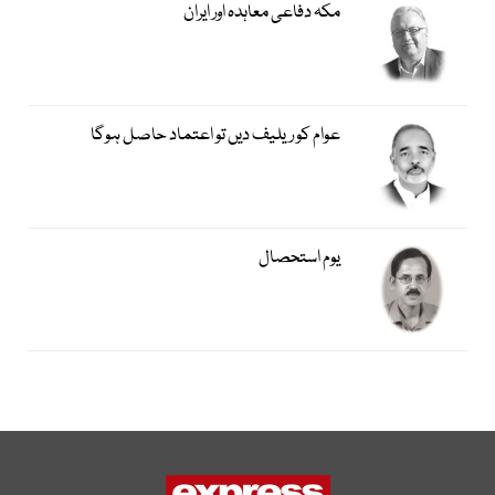
مکہ دفاعی معاہدہ اور ایران
عوام کو ریلیف دیں تو اعتماد حاصل ہوگا
یوم استحصال