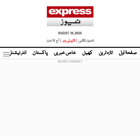
AUGUST 10, 2026
اشتہار لگائیں |
لائیو ٹی وی
| آج کا اخبار
صفحۂ اول
تازہ ترین
کھیل
خاص خبریں
پاکستان
انٹر نیشنل
ٹا