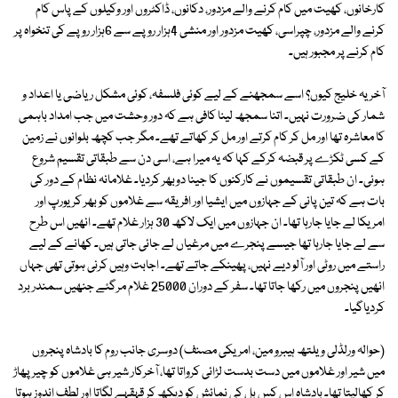
کارخانوں، کھیت میں کام کرنے والے مزدور، دکانوں، ڈاکٹروں اور وکیلوں کے پاس کام
کرنے والے مزدور، چپراسی، کھیت مزدور اور منشی 4ہزار روپے سے 6ہزار روپے کی تنخواہ پر
کام کرنے پر مجبور ہیں۔
آخر یہ خلیج کیوں؟ اسے سمجھنے کے لیے کوئی فلسفہ، کوئی مشکل ریاضی یا اعداد و
شمار کی ضرورت نہیں۔ اتنا سمجھ لینا کافی ہے کہ دور وحشت میں جب امداد باہمی
کا معاشرہ تھا اور مل کر کام کرتے اور مل کر کھاتے تھے۔ مگر جب کچھ بلوانوں نے زمین
کے کسی ٹکڑے پر قبضہ کرکے کہا کہ یہ میرا ہے، اسی دن سے طبقاتی تقسیم شروع
ہوئی۔ ان طبقاتی تقسیموں نے کارکنوں کا جینا دوبھر کردیا۔ غلامانہ نظام کے دور کی
بات ہے کہ تین پانی کے جہازوں میں ایشیا اور افریقہ سے غلاموں کو بھر کر یورپ اور
امریکا لے جایا جارہا تھا۔ ان جہازوں میں ایک لاکھ 30 ہزار غلام تھے۔ انھیں اس طرح
سے لے جایا جارہا تھا جیسے پنجرے میں مرغیاں لے جائی جاتی ہیں۔ کھانے کے لیے
راستے میں روٹی اور آلو دیے نہیں، پھینکے جاتے تھے۔ اجابت وہیں کرنی ہوتی تھی جہاں
انھیں پنجروں میں رکھا جاتا تھا۔ سفر کے دوران 25000 غلام مرگئے جنھیں سمندر برد
کردیاگیا۔
(حوالہ ورلڈلی ویلتھ ہیبرو مین، امریکی مصنف) دوسری جانب روم کا بادشاہ پنجروں
میں شیر اور غلاموں میں دست بدست لڑائی کرواتا تھا، آخرکار شیر ہی غلاموں کو چیر پھاڑ
کر کھالیتا تھا۔ بادشاہ اس کس بل کی نمائش کو دیکھ کر قہقہے لگاتا اور لطف اندوز ہوتا