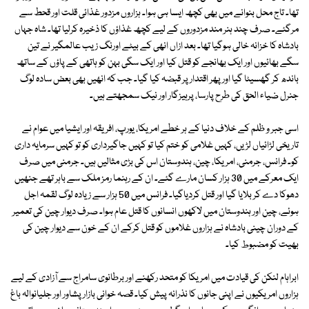
تھا۔ تاج محل بنوانے میں بھی کچھ ایسا ہی ہوا۔ ہزاروں مزدور غذائی قلت اور قحط سے
مرگئے۔ صرف چند ہنر مند مزدوروں کے لیے کچھ غذاؤں کا ذخیرہ کرلیا تھا۔ شاہ جہاں
بادشاہ کا خزانہ خالی ہوگیا تھا۔ بعد ازاں انھی کے بیٹے اورنگ زیب عالمگیر نے تین
سگے بھائیوں اور ایک بھانجے کو قتل کیا اور ایک سگی بہن کو ہاتھی کے پاؤں کے ساتھ
باندھ کر گھسیٹا گیا اور پھر اقتدار پر قبضہ کیا گیا۔ جب کہ انھیں بھی بعض سادہ لوگ
جنرل ضیاء الحق کی طرح پارسا، پرہیزگار اور نیک سمجھتے ہیں۔
اسی جبر و ظلم کے خلاف دنیا کے ہر خطے امریکا، یورپ، افریقہ اور ایشیا میں عوام نے
تاریخی لڑائیاں لڑیں، کہیں غلامی کو ختم کیا تو کہیں جاگیرداری کو تو کہیں سرمایہ داری
کو۔ فرانس، جرمنی، امریکا، چین، ہندوستان اس کی بڑی مثالیں ہیں۔ جرمنی میں صرف
ایک معرکے میں 30 ہزار کسان مارے گئے۔ ان کے رہنما رمز ملک سے باہر تھے جنھیں
دھوکا دے کر بلایا گیا اور قتل کردیاگیا۔ فرانس میں 50 ہزار سے زیادہ لوگ لقمہ اجل
ہوئے، چین اور ہندوستان میں لاکھوں انسانوں کا قتل عام ہوا۔ صرف دیوار چین کی تعمیر
کے دوران چینی بادشاہ نے ہزاروں غلاموں کو قتل کرکے ان کے خون سے دیوار چین کی
بھیت کو مضبوط کیا۔
ابراہام لنکن کی قیادت میں امریکا کو متحد رکھنے اور برطانوی سامراج سے آزادی کے لیے
ہزاروں امریکیوں نے اپنی جانوں کا نذرانہ پیش کیا۔ قصہ خوانی بازار پشاور اور جلیانوالہ باغ