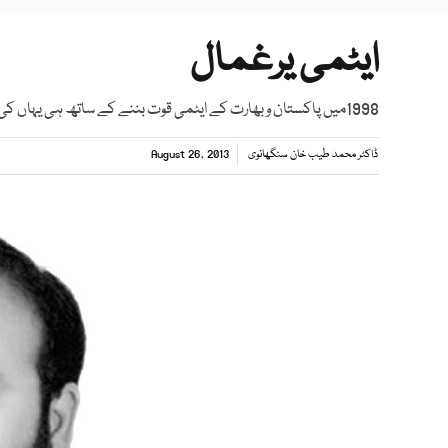
ایٹمی یرغمال
1998میں پاکستان و بھارت کے ایٹمی قوت بننے کے ساتھ ہی یہاں کی اقوام بھی ایٹمی یرغمال بن گئے، یہ خیال ...
ڈاکٹر محمد طیب خان سنگھانوی
August 26, 2013