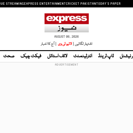
IVE STREAMING
EXPRESS ENTERTAINMENT
CRICKET PAKISTAN
TODAY'S PAPER
AUGUST 06, 2026
اشتہار لگائیں |
لائیو ٹی وی
| آج کا اخبار
ر نیشنل
ٹاپ ٹرینڈ
انٹرٹینمنٹ
لائف اسٹائل
فیکٹ چیک
صحت