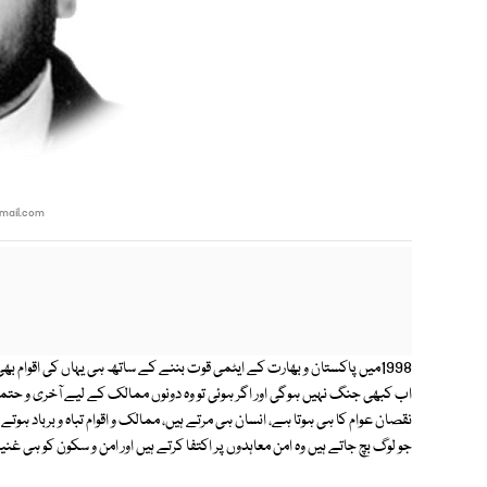
mail.com
1998میں پاکستان و بھارت کے ایٹمی قوت بننے کے ساتھ ہی یہاں کی اقوام ب
اب کبھی جنگ نہیں ہوگی اور اگر ہوئی تو وہ دونوں ممالک کے لیے آخری و حتم
نقصان عوام کا ہی ہوتا ہے، انسان ہی مرتے ہیں، ممالک و اقوام تباہ و برباد ہوتے
جو لوگ بچ جاتے ہیں وہ امن معاہدوں پر اکتفا کرتے ہیں اور امن و سکون کو ہی غ