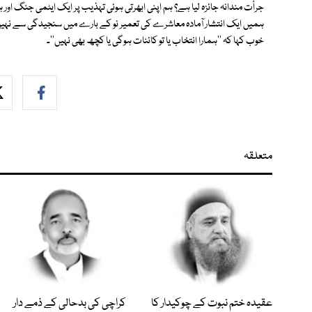
جرأت مندانہ جائزہ لیا ہے؟ ہم اپنی ابھرتی ہوئی تہذیب پر ایک ایٹمی جنگ اور ہ
ہمیں ایک انتشار آمادہ معاشرے کی تعمیر نو کے بارے میں سنجیدگی سے نہیں س
خوب کہا کہ ''ہمارا انتخاب یا تو کائنات ہوگی یا کچھ بھی نہیں''۔
متعلقہ
عقیدہ ختم نبوت کے چوکیدار کا
کراچی کی بدحالی کے ذمے دار