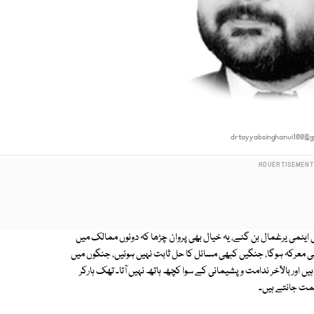
drtayyabsinghanvi100@g
ھی ایٹمی یرغمال بن گئے، یہ خیال بھی پروان چڑھا کہ دونوں ممالک میں
ی معرکہ ہوگا، جنگیں کبھی مسائل کا حل ثابت نہیں ہوئیں، جنگوں میں
 ہیں اور بالآخر ندامت و پشیمانی کے سوا کچھ ہاتھ نہیں آتا۔ تھک ہارکر
نیمت جانتے ہیں۔