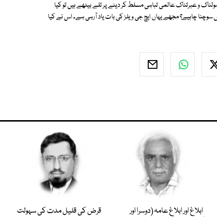
ولناک و عبرتناک عالمی تباہی مسلط کر دینے پر تلے بیٹھے ہیں تو کیا
وچنا چاہیے؟ مجھے یہاں ایچ جی ویلز کی بات یاد آرہی ہے۔ اس نے کیا
ابلاغ اور ابلاغِ عامہ (دوسرا اور
قرض کی قلیل مدت کی سہولت