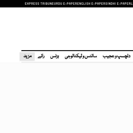
EXPRESS TRIBUNE
URDU E-PAPER
ENGLISH E-PAPER
SINDHI E-PAPER
L
دلچسپ و عجیب
سائنس و ٹیکنالوجی
بزنس
رائے
مزید