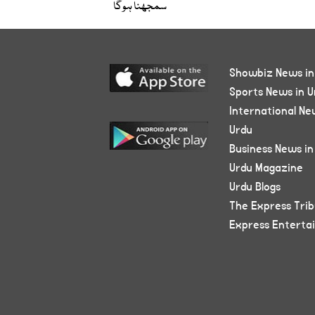
سمجھنا ہوگا
Showbiz News in
Sports News in U
International Ne
Urdu
Business News in
Urdu Magazine
Urdu Blogs
The Express Tri
Express Enterta