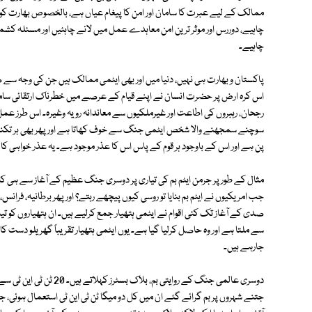
ممالک کے لیے عبرت کا سامان اور امن کا پیغام عیاں ہے، بالخصوص بھارت کو 
چاہیے، دوررس اور موثر ترین امن معاہدے عمل میں لانے چاہئیں اور مسئلہ کشم
چاہیے۔
پاکستان و بھارت ہی نہیں، دنیا میں اور بھی ایٹمی ممالک ہیں جن کی وجہ سے 
اس کرہ ارض پر حضرت انسان نے اپنے قیام کے عرصے میں خطرناک ارتقائی سام
رجحان، رہبروں کی اطاعت اور غیرملکیوں سے معاندانہ رویہ وغیرہ۔ اس طرز عمل 
سوچنے سمجھنے والا شخص ایٹمی جنگ سے خوف کھاتا ہے اور پھر بھی ہر تکنیک
پن ہے اور اس کے باوجود ہر قوم کے پاس اس کا عذر موجود ہے۔ یہ عذر خواہی ک
مثال کے طور پر جرمن ایٹم بم کی تیاری پر دوسری جنگ عظیم کے آغاز سے ہی کام
جب امریکیوں نے ایٹم بم بنایا تو روسی کیوں پیچھے رہتے؟ اور پھر برطانیہ، فرانس
صدی کے آغاز تک کئی اقوام نے ایٹمی ہتھیار جمع کرلیے ہیں۔ ان ہتھیاروں کو تیار
سے ملتا ہے اور وہ حاصل کرلیا گیا ہے۔ یوں ایٹمی ہتھیار تقریباً گھریلو دست 
جارہے ہیں۔
دوسری عالمی جنگ کے روایتی