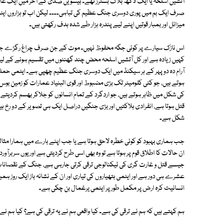
آتشیں اسلحہ یا ایک لاکھ بلاک بسٹرز تھے۔ بیسویں صدی کے آخر میں ایک عام تھ
صرف ایک بم میں پوری دوسری جنگ عظیم کی تباہی۔۔۔۔ لیکن اب تو ہزاروں ایٹ
میزائل اور بمبار قوتیں اپنے لیے پندرہ ہزار طے شدہ ہدف رکھتی ہیں۔
اس نازک سیارے پر کوئی جگہ محفوظ نہیں۔ موت کے جن صرف چراغ رگڑے جانے کے
کہیں زیادہ ہے اور کل آتشیں اسلحہ محض چند گھنٹوں میں تقسیم ہونے کے لیے
آرام دہ دوپہر کے ہر سیکنڈ میں ایک دوسری جنگ عظیم چھپی ہے۔ ایٹمی حمل
ہوتے ہیں، جو کئی کلومیٹر تک بڑی مضبوط اور قوی البنیاد عمارات کو زمین بوس ک
قتل ہوتا ہے، انفرادی ہلاکتیں اور بڑی جنگیں دراصل ایک ہی تصویر کے دو ر
شکل ہے۔
جب ہماری بہبود کو کوئی خطرہ لاحق ہوتا ہے یا جب اپنے بارے میں ہمارا مثالی
ان حالات کا اطلاق قوم پر ہوتا ہے تو وہ بھی اسی طرح کردیتی ہے اور یوں سربر
جیسے قتل و غارت گری کی ٹیکنالوجی ترقی کرتی جارہی ہے، جنگ کے نقصانات
عشرے ہی دور ہے اور ایٹمی ہتھیاروں کی تیاری اور ان کے نشانہ باز ایک روز ہ
انسانیت کرہ ارض پر مکمل طور پر ایٹمی یرغمال بن چکی ہے۔
ہم کہتے ہیں کہ ہم نے ترقی کی ہے۔ کیا واقعی ہم نے یہ ترقی کی ہے؟ کیا ہم ن