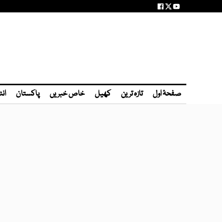
صفحۂ اول
تازہ ترین
کھیل
خاص خبریں
پاکستان
انٹ