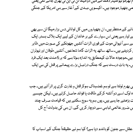
رمو نیوکلیئر دھماکے میں دو میگا ٹن ٹی این ٹی بھری جانے لگی یعنی
می ہتھیار موجود ہیں۔ اکیسویں صدی کے آغاز سے ہی امریکا کے جنگی
 منتظر ہیں۔ ان ہتھیاروں میں کل توانائی دس ہزار میگا ٹن سے بھی
 تیار ہے یعنی اس سیارے کے ہر خاندان کے لیے ایک بلاک بسٹر، ایک
ے سے آنیوالی موت کے فوری اثرات آتشیں جھونکے کی صورت میں ظاہر
ردیتے ہیں۔ ساتھ ساتھ یہ اثرات گاما شعاعوں، آتشیں طوفان اور نیوٹران
کی شکل میں ظاہر ہوتے ہیں، جو اردگرد کے تمام انسانوں کو جلاکر بھسم کردیتے ہیں۔موجودہ حالات کیمطابق یہ اندازہ ہوتا ہے کہ ہر 5 منٹ بعد ایک فرد
خ ہیں۔ یہ بات درست ہے کہ جنگ دراصل بڑے پیمانے پر قتل کی ہی ایک
 بھرم ٹوٹتا ہے تو ہم غضبناک ہوکر قتل و غارت گری پر اتر آتے ہیں۔ جب
آوردہ لوگ اسے دو آتشہ کرکے طاقت یا فوائد حاصل کرتے ہیں۔ لیکن جیسے
 بڑھتے جارہے ہیں۔ یوں ہم یہ سوچ سکتے ہیں کہ قیامت صرف چند
میں ضرور عالمی تباہی سے دوچار کریں گے، ان ہی کی بدولت آج کل
ے عقل سے جنون کو باندھ دیا ہے؟ کیا ہم نے حقیقتاً جنگ کے اسباب کا