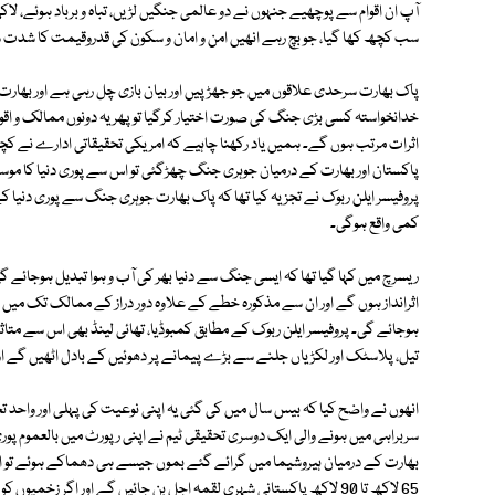
آپ ان اقوام سے پوچھیے جنہوں نے دو عالمی جنگیں لڑیں، تباہ و برباد ہوئے، لاکھ
سب کچھ کھا گیا، جو بچ رہے انھیں امن و امان و سکون کی قدروقیمت کا شدت س
پاک بھارت سرحدی علاقوں میں جو جھڑپیں اور بیان بازی چل رہی ہے اور بھارت کا
خدانخواستہ کسی بڑی جنگ کی صورت اختیار کرگیا تو پھر یہ دونوں ممالک و اقوا
اثرات مرتب ہوں گے۔ ہمیں یاد رکھنا چاہیے کہ امریکی تحقیقاتی ادارے نے کچھ
پاکستان اور بھارت کے درمیان جوہری جنگ چھڑگئی تو اس سے پوری دنیا کا موسم
کمی واقع ہوگی۔
ریسرچ میں کہا گیا تھا کہ ایسی جنگ سے دنیا بھر کی آب و ہوا تبدیل ہوجائے گ
اثرانداز ہوں گے اور ان سے مذکورہ خطے کے علاوہ دور دراز کے ممالک تک میں مضر
ہوجائے گی۔ پروفیسر ایلن ربوک کے مطابق کمبوڈیا، تھائی لینڈ بھی اس سے 
تیل، پلاسٹک اور لکڑیاں جلنے سے بڑے پیمانے پر دھوئیں کے بادل اٹھیں گے او
انھوں نے واضح کیا کہ بیس سال میں کی گئی یہ اپنی نوعیت کی پہلی اور واحد تح
سربراہی میں ہونے والی ایک دوسری تحقیقی ٹیم نے اپنی رپورٹ میں بالعموم پوری 
65 لاکھ تا 90 لاکھ پاکستانی شہری لقمہ اجل بن جائیں گے اور اگر زخمی