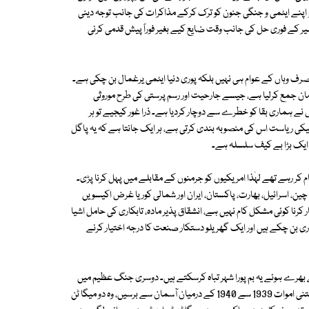
اپنے ایٹمی و جنگی جنون کو ترک کرکے مذاکرات کی جانب توجہ دینی
یر کے فوری حل کی جانب وقت ضایع کیے بغیر فوراً پیش قدمی کرنی
صرف وہاں کے عوام ہی نہیں بلکہ پوری دنیا ایٹمی یرغمال بن چکی ہے۔
ان جمع کرلیا ہے، جیسے جارحیت اور رسم پرستی کی طرح موروثی
نے ہماری بقا کو خطرے سے دوچار کردیا ہے۔ ذرا غور کیجیے تو ہر
ی ریاست اس کی منصوبہ بندی کرتی ہے، ہر ایک جانتا ہے کہ یہ پاگل
ا ایک بڑا بے کیف سلسلہ ہے۔
 کر رہے تھے لہٰذا امریکیوں کو جرمنوں کے مقابلے میں پہل کرنا پڑی۔
، چین، اسرائیل، بھارت، پاکستان، ایران اور شمالی کوریا غرض اکیسویں
 کرنا کوئی مشکل کام نہیں ہے، انشقاق پذیر مادہ، تابکاری کی حامل اشیا
کاری بن چکے ہیں اور ایک گھریلو دستکار صنعت کا درجہ اختیار کرنے
 بم، بلاک بسٹرز کہلاتے ہیں۔ 20 ٹن ٹی این ٹی سے بھرے ہوئے یہ بم پورا شہر تباہ کرسکتے ہیں۔ دوسری جنگ عظیم میں
جتنے شہروں پر بم گرائے گئے ان میں کل دو میگا ٹن ٹی این ٹی استعمال ہوئی، جتنی اموات 1939 سے 1940 کے درمیان آسمان سے برسیں، وہ دو میگا ٹن