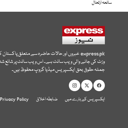
سانحہ ارتحال
express.pk
خبروں اور حالات حاضرہ سے متعلق پاکستان 
وزٹ کی جانے والی ویب سائٹ ہے۔ اس ویب سائٹ پر شائع شدہ
جملہ حقوق بحق ایکسپریس میڈیا گروپ محفوظ ہیں۔
ایکسپریس کے بارے میں
ضابطہ اخلاق
Privacy Policy