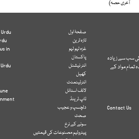
آخری حصہ)
صفحۂ اول
 Urdu
تازہ ترین
rdu
غزہ لہو لہو
ws in
پاکستان
کی سب سے زیادہ
انٹر نیشنل
 Urdu
 تمام مواد کے
کھیل
انٹرٹینمنٹ
لائف اسٹائل
bune
ٹاپ ٹرینڈ
inment
دلچسپ و عجیب
Contact Us
صحت
سونے کے نرخ
پیٹرولیم مصنوعات کی قیمتیں