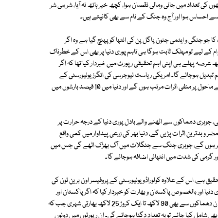
وں کی تعداد میں جانی ومالی نقصان ہوا، کچھ خیر ہاتھ نہ آیا، شر ہی شر
ے احساس ہوا اور آج وہ جنگ کے نام سے بھی کانپتے ہیں۔
 جو جنگی و ایٹمی جنون پاگل پن کی انتہا کو پہنچ گیا ہے وہ اگر
م کے لیے تو مہلک ثابت ہوگا ہی تاہم پوری دنیا پر بھی اس کے خطرناک
 عرصہ پہلے ہی اپنی اہم تحقیقی رپورٹ میں خبردار کیا تھا کہ اگر
 تبدیل ہوجائے گا۔ امریکی ریاست نیوجرسی کی اتگرز یونیورسٹی کے
پروفیسر ایلن ربوک نے تجزیہ کیا تھا کہ پاک بھارت جوہری جنگ سے پوری دنیا کے ماحول پر منفی اثرات مرتب ہوں گے اور دنیا میں 10 فیصد بارشوں میں
ی، جوہری دھماکوں سے اٹھنے والے بادل پوری دنیا کے درجہ حرارت پر
 و بدترین اثرات پڑیں گے، دنیا بھر کی زرعی پیداوار میں کمی واقع
متاثر ہوں گے، جوہری جنگ سے جنگلات میں آگ بھڑک اٹھے گی جس میں
ر گرمی کی شدت میں انتہائی اضافہ ہوجائے گا۔
قیق ہے، اس کے علاوہ کولوراڈو یونیورسٹی کے پروفیسر اون برین ٹون کی
دنیا اور بالخصوص پاکستان و بھارت کو خبردار کیا کہ اگر پاکستان اور
بھارت کے درمیان ہیروشیما میں گرائے گئے بموں جیسے ہی دھماکے ہوئے تو ان دھماکوں سے بھی 90 لاکھ تا ایک کروڑ 25 لاکھ بھارتی شہری جب کہ
وں کو بھی شامل کیا جائے تو یہ تعداد دگنا ہوجائے گی۔ ان رپورٹوں میں دونوں