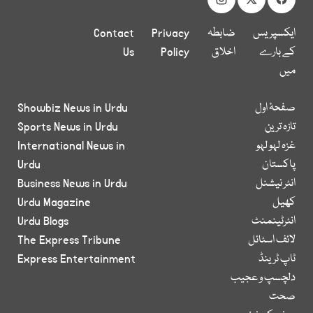
ایکسپریس
ضابطہ
Privacy
Contact
کے بارے
اخلاق
Policy
Us
میں
صفحۂ اول
Showbiz News in Urdu
تازہ ترین
Sports News in Urdu
غزہ لہو لہو
International News in
پاکستان
Urdu
انٹر نیشنل
Business News in Urdu
کھیل
Urdu Magazine
انٹرٹینمنٹ
Urdu Blogs
لائف اسٹائل
The Express Tribune
ٹاپ ٹرینڈ
Express Entertainment
دلچسپ و عجیب
صحت