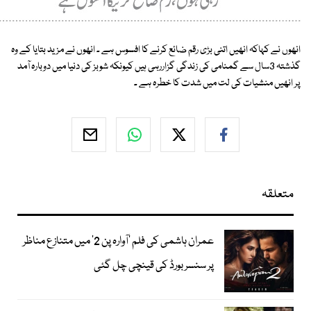
انھوں نے کہاکہ انھیں اتنی بڑی رقم ضائع کرنے کا افسوس ہے ۔ انھوں نے مزید بتایا کے وہ
گذشتہ 3سال سے گمنامی کی زندگی گزاررہی ہیں کیونکہ شوبز کی دنیا میں دوبارہ آمد
پر انھیں منشیات کی لت میں شدت کا خطرہ ہے ۔
متعلقہ
عمران ہاشمی کی فلم ’آوارہ پن 2‘ میں متنازع مناظر
پر سنسر بورڈ کی قینچی چل گئی