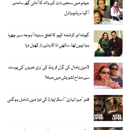
جہلم میں سنجے دت کے والد کا آبائی گھر سامنے
آگیا، ویڈیو وائرل
گووندا اور کرشمہ کپور کا تعلق سنیتا آہوجہ سے چھپا
ہوا نہیں تھا، ساتھی اداکارہ نے راز کھول دیا
لامین یامال کی گرل فرینڈ کی ’بری خبروں‘کی پوسٹ
سے مداح تشویش میں مبتلا
فلم ’’میرا لیاری‘‘ آسکر ایوارڈ کی دوڑ میں شامل ہوگئی