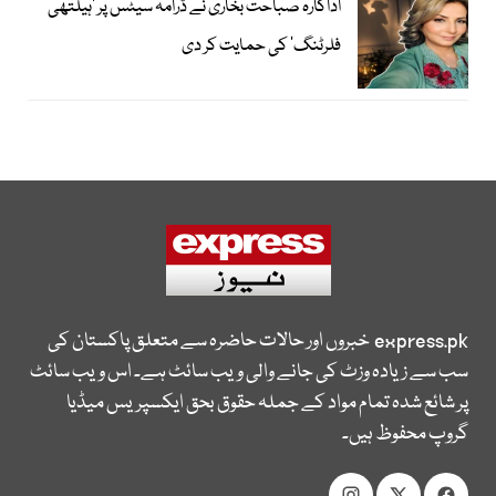
اداکارہ صباحت بخاری نے ڈرامہ سیٹس پر ’ہیلتھی
فلرٹنگ‘ کی حمایت کر دی
express.pk
خبروں اور حالات حاضرہ سے متعلق پاکستان کی
سب سے زیادہ وزٹ کی جانے والی ویب سائٹ ہے۔ اس ویب سائٹ
پر شائع شدہ تمام مواد کے جملہ حقوق بحق ایکسپریس میڈیا
گروپ محفوظ ہیں۔