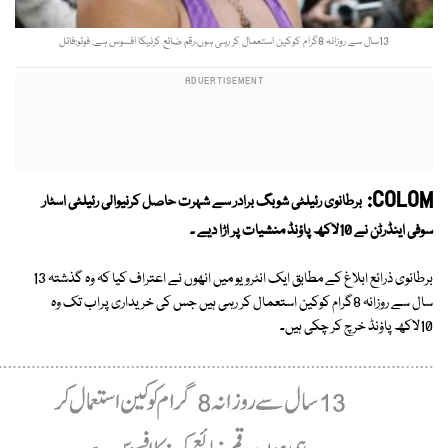
13سال سے روزانہ 8گرام کوکین استعمال کر رہی ہوں،رقم ضائع کرنیکا افسوس ہے. فوٹو:فائل
COLOM:
برطانوی رئیلٹی شوبگ برادر سے شہرت حاصل کرنیوالی رئیلٹی اسٹار
سوفی اینڈرٹن نے 10لاکھ پاؤنڈ منشیات پر اڑا دیے ۔
برطانوی ذرائع ابلاغ کے مطابق ایک انٹرویو میں انھوں نے اعتراف کیا کہ وہ گذشتہ 13
سال سے روزانہ 8گرام کوکین استعمال کر رہی ہیں جس کی خریداری پراب تک وہ
10لاکھ پاؤنڈ خرچ کر چکی ہیں۔