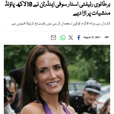
برطانوی رئیلٹی اسٹار سوفی اینڈرٹن نے 10لاکھ پاؤنڈ
منشیات پر اڑا دیے
13سال سے روزانہ 8گرام کوکین استعمال کر رہی ہوں،رقم ضائع کرنیکا افسوس ہے
August 27, 2013
APP