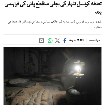
تعلقہ کونسل تلہار کی بجلی منقطع پانی کی فراہمی
بند
شہری بوند بوند کو ترس گئے، بلدیہ کے خلاف سیاسی و سماجی رہنماؤں کا احتجاجی
مطاہرہ
August 27, 2013
Nama Nigar