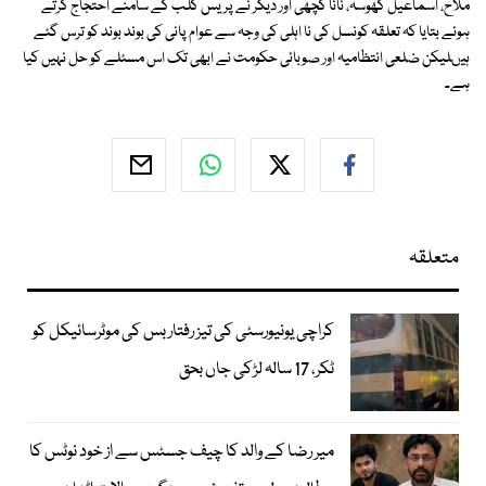
ملاح، اسماعیل کھوسہ، نانا کچھی اور دیگر نے پریس کلب کے سامنے احتجاج کرتے
ہوئے بتایا کہ تعلقہ کونسل کی نا اہلی کی وجہ سے عوام پانی کی بوند بوند کو ترس گئے
ہیںلیکن ضلعی انتظامیہ اور صوبائی حکومت نے ابھی تک اس مسئلے کو حل نہیں کیا
ہے۔
متعلقہ
کراچی یونیورسٹی کی تیز رفتار بس کی موٹرسائیکل کو
ٹکر، 17 سالہ لڑکی جاں بحق
میر رضا کے والد کا چیف جسٹس سے از خود نوٹس کا