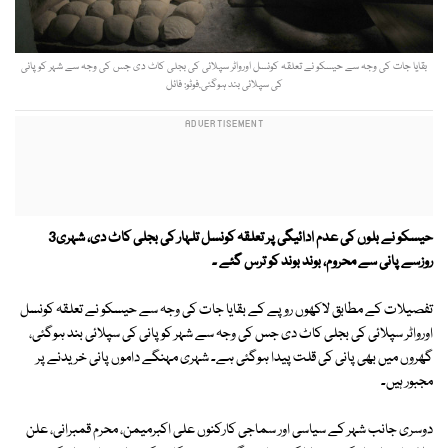
بقایا جات کی وجہ سے حیسکو نے تعلقہ کونسل اورواٹر سپلائی کی بجلی کاٹ دی جس کی وجہ سے شہر کو پانی
کی سپلائی بند ہوگئی.فوٹو: فائل
حیسکو نے بلوں کی عدم ادائیگی پر تعلقہ کونسل تلہار کی بجلی کاٹ دی، شہری3
روزسے پانی سے محروم، بوند بوند کو ترس گئے ۔
تفصیلات کے مطابق لاکھوں روپے کے بقایا جات کی وجہ سے حیسکو نے تعلقہ کونسل
اورواٹر سپلائی کی بجلی کاٹ دی جس کی وجہ سے شہر کو پانی کی سپلائی بند ہوگئی،
گھروں میں بھی پانی کی قلت پیدا ہوگئی ہے۔ شہری مہنگے داموں پانی خریدنے پر
مجبور ہیں۔
دوسری جانب شہر کے سیاسی اور سماجی کارکنوں علی اکبرمیمن، محرم قمبرانی، علن