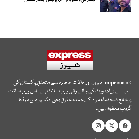
لینے کی ویڈیو وائرل، 3 پولیس اہلکار معطل
express.pk
خبروں اور حالات حاضرہ سے متعلق پاکستان کی
سب سے زیادہ وزٹ کی جانے والی ویب سائٹ ہے۔ اس ویب سائٹ
پر شائع شدہ تمام مواد کے جملہ حقوق بحق ایکسپریس میڈیا
گروپ محفوظ ہیں۔