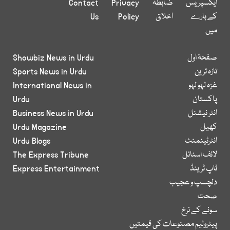
ایکسپریس
ضابطہ
Privacy
Contact
کے بارے
اخلاق
Policy
Us
میں
صفحۂ اول
Showbiz News in Urdu
تازہ ترین
Sports News in Urdu
غزہ لہو لہو
International News in
پاکستان
Urdu
انٹر نیشنل
Business News in Urdu
کھیل
Urdu Magazine
انٹرٹینمنٹ
Urdu Blogs
لائف اسٹائل
The Express Tribune
ٹاپ ٹرینڈ
Express Entertainment
دلچسپ و عجیب
صحت
سونے کے نرخ
پیٹرولیم مصنوعات کی قیمتیں