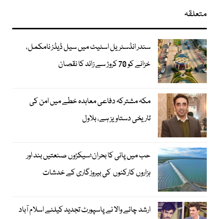
متعلقہ
سندر انڈسٹریل اسٹیٹ میں سیل ڈیڈز نامکمل،
خزانے کو 70 کروڑ سے زائد کا نقصان
مکہ مشترکہ دفاعی معاہدہ خطے میں امن کی
تاریخی دستاویز ہے، بلاول
حب میں پانی کا بحران؛سیکڑوں صنعتیں بند اور
ہزاروں کارکنوں کی بیروزگاری کے خدشات
ارشد چائے والا نے پاسپورٹ تجدید کیلئے اسلام آباد