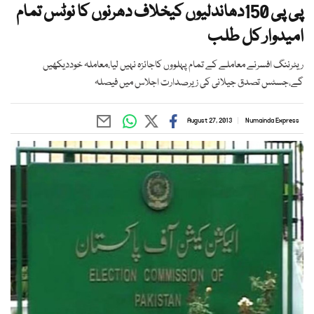
پی پی 150دھاندلیوں کیخلاف دھرنوں کا نوٹس تمام
امیدوار کل طلب
ریٹرننگ افسرنے معاملے کے تمام پہلووں کاجائزہ نہیں لیا،معاملہ خوددیکھیں
گے،جسٹس تصدق جیلانی کی زیرصدارت اجلاس میں فیصلہ
August 27, 2013
Numainda Express