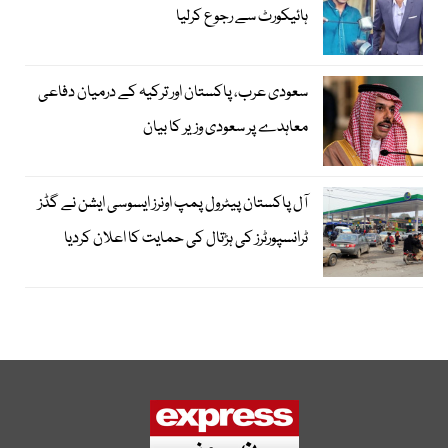
ہائیکورٹ سے رجوع کرلیا
سعودی عرب، پاکستان اور ترکیہ کے درمیان دفاعی
معاہدے پر سعودی وزیر کا بیان
آل پاکستان پیٹرول پمپ اونرز ایسوسی ایشن نے گڈز
ٹرانسپورٹرز کی ہڑتال کی حمایت کا اعلان کردیا