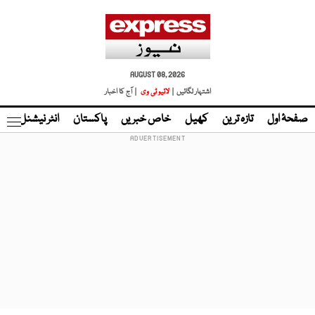
AUGUST 08, 2026
اشتہار لگائیں |
لائیو ٹی وی
| آج کا اخبار
صفحۂ اول
تازہ ترین
کھیل
خاص خبریں
پاکستان
انٹر نیشنل
ٹا