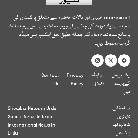
express.pk
خبروں اور حالات حاضرہ سے متعلق پاکستان کی
سب سے زیادہ وزٹ کی جانے والی ویب سائٹ ہے۔ اس ویب سائٹ
پر شائع شدہ تمام مواد کے جملہ حقوق بحق ایکسپریس میڈیا
گروپ محفوظ ہیں۔
ایکسپریس
ضابطہ
Privacy
Contact
کے بارے
اخلاق
Policy
Us
میں
صفحۂ اول
Showbiz News in Urdu
تازہ ترین
Sports News in Urdu
غزہ لہو لہو
International News in
پاکستان
Urdu