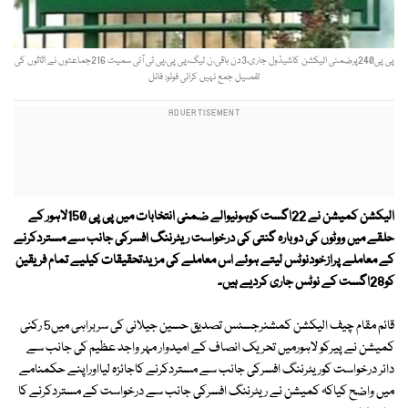
پی پی240پرضمنی الیکشن کاشیڈول جاری،3دن باقی،ن لیگ،پی پی،پی ٹی آئی سمیت 216جماعتوں نے اثاثوں کی
تفصیل جمع نہیں کرائی فوٹو: فائل
الیکشن کمیشن نے 22اگست کوہونیوالے ضمنی انتخابات میں پی پی 150لاہور کے
حلقے میں ووٹوں کی دوبارہ گنتی کی درخواست ریٹرننگ افسرکی جانب سے مستردکرنے
کے معاملے پرازخودنوٹس لیتے ہوئے اس معاملے کی مزیدتحقیقات کیلیے تمام فریقین
کو28اگست کے نوٹس جاری کردیے ہیں۔
قائم مقام چیف الیکشن کمشنرجسٹس تصدیق حسین جیلانی کی سربراہی میں5 رکنی
کمیشن نے پیرکو لاہورمیں تحریک انصاف کے امیدوار مہر واجد عظیم کی جانب سے
دائر درخواست کوریٹرننگ افسرکی جانب سے مستردکرنے کاجائزہ لیااوراپنے حکمنامے
میں واضح کیاکہ کمیشن نے ریٹرننگ افسرکی جانب سے درخواست کے مستردکرنے کا