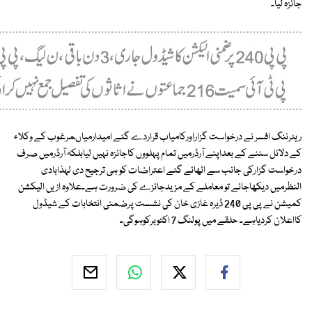
جائزہ لیا۔
ریٹرننگ افسر نے درخواست گزاراورکامیاب قراردے گئے امیدارمیاںمرغوب کے وکلاء
کے دلائل سننے کے بعداپنے آرڈرمیں تمام پہلووں کاجائزہ نہیں لیابلکہ آرڈرمیں صرف
درخواست گزارکی جانب سے اٹھائے گئے اعتراضات کو ہی ترجیح دی لہذابادی
النظرمیں دیکھاجائے تو معاملے کے مزیدجائزے کی ضرورت ہے۔علاوہ ازیں الیکشن
کمیشن نے پی پی 240 ڈیرہ غازی خان کی نشست پرضمنی انتخابات کے شیڈول
کااعلان کردیاہے۔ حلقے میں پولنگ 7 اکتوبرکوہوگی۔