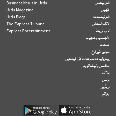
انٹر نیشنل
Business News in Urdu
کھیل
Urdu Magazine
انٹرٹینمنٹ
Urdu Blogs
لائف اسٹائل
The Express Tribune
ٹاپ ٹرینڈ
Express Entertainment
دلچسپ و عجیب
صحت
سونے کے نرخ
پیٹرولیم مصنوعات کی قیمتیں
سائنس و ٹیکنالوجی
بلاگ
بزنس
ویڈیوز
جرائم