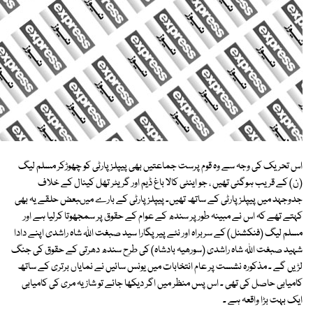
اس تحریک کی وجہ سے وہ قوم پرست جماعتیں بھی پیپلز پارٹی کو چھوڑکر مسلم لیگ
(ن) کے قریب ہوگئی تھیں ، جو اینٹی کالا باغ ڈیم اور گریٹر تھل کینال کے خلاف
جدوجہد میں پیپلز پارٹی کے ساتھ تھیں۔ پیپلز پارٹی کے بارے میںبعض حلقے یہ بھی
کہتے تھے کہ اس نے مبینہ طور پر سندھ کے عوام کے حقوق پر سمجھوتا کرلیا ہے اور
مسلم لیگ (فنکشنل) کے سربراہ اور نئے پیر پگارا سید صبغت اللہ شاہ راشدی اپنے دادا
شہید صبغت اللہ شاہ راشدی (سورھیہ بادشاہ) کی طرح سندھ دھرتی کے حقوق کی جنگ
لڑیں گے ۔ مذکورہ نشست پر عام انتخابات میں یونس سائیں نے نمایاں برتری کے ساتھ
کامیابی حاصل کی تھی ۔ اس پس منظر میں اگر دیکھا جائے تو شازیہ مری کی کامیابی
ایک بہت بڑا واقعہ ہے ۔