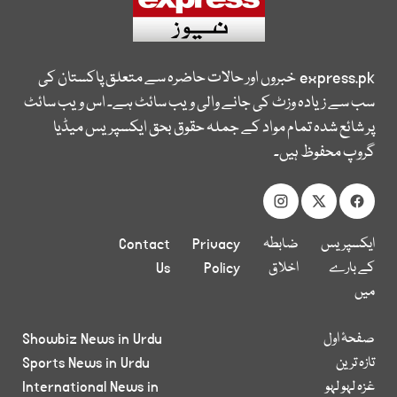
express.pk
خبروں اور حالات حاضرہ سے متعلق پاکستان کی
سب سے زیادہ وزٹ کی جانے والی ویب سائٹ ہے۔ اس ویب سائٹ
پر شائع شدہ تمام مواد کے جملہ حقوق بحق ایکسپریس میڈیا
گروپ محفوظ ہیں۔
ایکسپریس
ضابطہ
Privacy
Contact
کے بارے
اخلاق
Policy
Us
میں
صفحۂ اول
Showbiz News in Urdu
تازہ ترین
Sports News in Urdu
غزہ لہو لہو
International News in