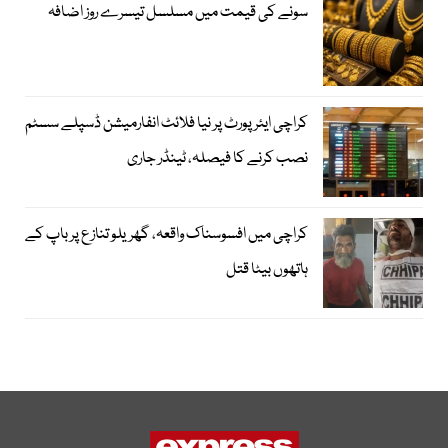
سونے کی قیمت میں مسلسل تیسرے روز اضافہ
کراچی ایئرپورٹ پر نیا فلائٹ انفارمیشن ڈسپلے سسٹم
نصب کرنے کا فیصلہ، ٹینڈر جاری
کراچی میں افسوسناک واقعہ، گھریلو تنازع پر باپ کے
ہاتھوں بیٹا قتل