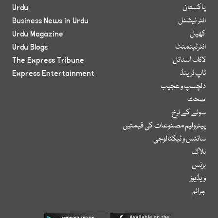
پاکستان
Urdu
انٹر نیشنل
Business News in Urdu
کھیل
Urdu Magazine
انٹرٹینمنٹ
Urdu Blogs
لائف اسٹائل
The Express Tribune
ٹاپ ٹرینڈ
Express Entertainment
دلچسپ و عجیب
صحت
سونے کے نرخ
پیٹرولیم مصنوعات کی قیمتیں
سائنس و ٹیکنالوجی
بلاگ
بزنس
ویڈیوز
جرائم