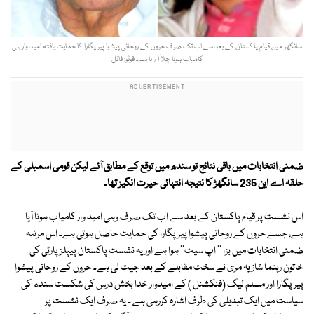
سانگھڑ میں قیام پاکستان کے بعد سے اب تک صرف حروں کے روحانی پیشوا پیرپگارا کا حمایت یافتہ امید وار ہی
کامیاب ہوتا چلا آ ر ہا ہے۔ فوٹو: فائل
ضمنی انتخابات میں باقی نتائج تو سندھ میں توقع کے مطابق آئے لیکن قومی اسمبلی کے
حلقہ اے این 235 سانگھڑ کا نتیجہ انتہائی حیرت انگیز تھا۔
اس نشست پر قیام پاکستان کے بعد سے اب تک صرف وہی امید وار کامیاب ہوتا آیا
ہے، جسے حروں کے روحانی پیشوا پیرپگارا کی حمایت حاصل ہوتی ہے۔ اس مرتبہ
ضمنی انتخابات میں بڑا '' اپ سیٹ'' ہوا ہے اور یہ نشست پاکستان پیپلز پارٹی کی
خاتون رہنما شازیہ مری نے سخت مقابلے کے بعد جیت لی ہے۔ حروں کے روحانی پیشوا
پیرپگارا اور مسلم لیگ (فنکشنل ) کے امیدوار خدا بخش درس کی شکست سندھ کی
سیاست میں ایک تبدیلی کی طرف اشارہ کررہی ہے ۔ یہ صرف ایک نشست پر