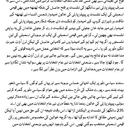
فوج کی تعیناتی سے بھی کسی حد تک شفاف انتخابات کرانے میں مدد ملی ۔ اس سے نہ
صرف پیپلز پارٹی نے سانگھڑ کی نشست پر فتح حاصل کی بلکہ ٹھٹھہ میں بھی قومی
اسمبلی کی ایک نشست پر پیپلز پارٹی کی خاتون امیدوار شمس النساء نے ٹھٹھہ کے
طاقت ور شیرازی گروپ کے امیدوار کو شکست دی جبکہ شکار میں پیپلز پارٹی کے
امیدوار نے میر عابد خان جتوئی کے بیٹے کو شکست دے کر جتوئی خاندان کی یہ روایتی
نشست بھی چھین لی ۔ کراچی میں قومی اسمبلی کی ایک اور صوبائی اسمبلی کی تین
نشستوں پر اگرچہ ایم کیو ایم کے امیدواروں نے کامیابی حاصل کی لیکن ٹرن آؤٹ حیرت
انگیز طور پر کم رہا ۔ اس سے یہ ثابت ہوتا ہے کہ انتخابی عمل میں نادیدہ قوتوں کی
مداخلت نہ ہو تو نتائج وہ نہیں ہوں گے ، جو بنائے جاتے ہیں اور ٹرن آؤٹ بھی وہ نہیں ہو
گا ، جو دکھایا جاتا ہے ۔ ضمنی انتخابات نے عام انتخابات پر بھی سوالیہ نشان لگادیا ہے
اور عام انتخابات میںدھاندلی کے الزامات میں وزن نظر آنے لگا ہے ۔
سندھ سیاسی طور پر ایک انتہائی حساس صوبہ ہے اور یہاں کے لوگوں کا سیاسی شعور
بہت بلند ہے ۔ پورے ملک کی طرح سندھ میں بھی عوام کو سیاسی طور پر گمراہ کرنے
کے لیے کئی سیاسی چالیں چلی جاتی ہیں لیکن سندھ کے لوگ ان سے زیادہ متاثر نہیں
ہوتے۔ پیپلز پارٹی کی خاتون رہنما شازیہ عطا مری نے عام انتخابات میں بھی این اے
235 سانگھڑ کی نشست پر الیکشن لڑا تھا ۔ اس وقت نتیجہ ان کے حق میں نہیں آیا لیکن
انہیں زمینی حقائق کا اندازہ ہوگیا تھا ۔ وہ اگرچہ خواتین کی مخصوص نشستوں پر رکن
قومی اسمبلی منتخب ہوگئی تھیں ، اس کے باوجود انہوںنے ضمنی انتخابات میں