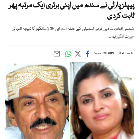
پیپلز پارٹی نے سندھ میں اپنی برتری ایک مرتبہ پھر
ثابت کردی
ضمنی انتخابات میں قومی اسمبلی کے حلقہ اے این 235 سانگھڑ کا نتیجہ انتہائی
حیرت انگیز تھا۔۔
August 28, 2013
G M Jamali