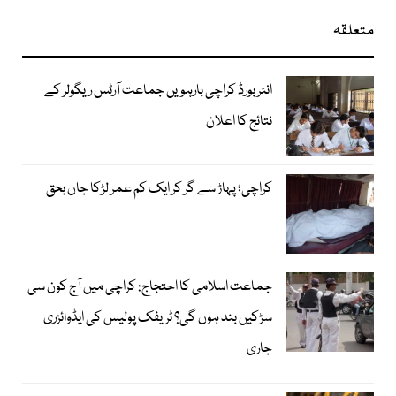
متعلقہ
انٹر بورڈ کراچی بارہویں جماعت آرٹس ریگولر کے
نتائج کا اعلان
کراچی؛ پہاڑ سے گر کر ایک کم عمر لڑکا جاں بحق
جماعت اسلامی کا احتجاج: کراچی میں آج کون سی
سڑکیں بند ہوں گی؟ ٹریفک پولیس کی ایڈوائزری
جاری