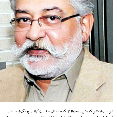
اس سے الیکشن کمیشن پر یہ دباؤ تھا کہ وہ شفاف انتخابات کرائے ۔ پولنگ اسٹیشنز پر