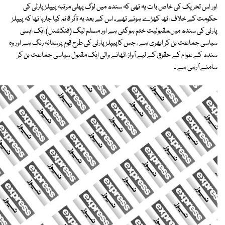
اور اس تحریک کی خاص بات یہ تھی کہ سندھ میں لوگ پہلی مرتبہ پیپلز پارٹی کی
حکومت کے خلاف اٹھ کھڑے ہوئے تھے۔ اس کے بعد یہ تأثر قائم کیا جارہا تھا کہ پیپلز
پارٹی کی سندھ میںمقبولیت ختم ہوگئی ہے اور مسلم لیگ (فنکشنل) ایک ایسی
سیاسی جماعت بن کر ابھری ہے ، جس کاپیپلز پارٹی کی طرح قوم پرستانہ رنگ ہے اور وہ
سندھ کے عوام کے حقوق کے لیے آواز اٹھانے والی ایک مقبول سیاسی جماعت بن کر
سامنے آرہی ہے ۔