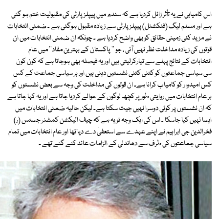
اس کامیابی نے یہ تأثر زائل کردیا ہے کہ سندھ میں پیپلز پارٹی کی مقبولیت ختم ہو گئی
ہے اور مسلم لیگ (فنکشنل) پیپلز پارٹی سے زیادہ مقبول ہوگئی ہے ۔ ضمنی انتخابات
نے مزید کئی زمینی حقائق کو بھی واضح کردیا ہے ۔ چونکہ ان ضمنی انتخابات میں ان
قوتوں کی زیادہ مداخلت نظر نہیں آئی ، جو '' پاکستان کے بہترین مفاد'' میں عام
انتخابات کے نتائج پہلے سے تیارکرلیتی ہیں اور یہ فیصلہ بھی ہوجاتا ہے کہ کون کون
سی سیاسی جماعتوں کو کتنی کتنی نشستیں دینی ہیں اور ہر سیاسی جماعت کے کس
کس امیدوار کو کامیاب کرانا ہے۔ ان قوتوں کی مداخلت کی وجہ سے بعض نشستوں کو
ہر عام انتخابات میں روایتی طور پر کچھ لوگوں کے حوالے کردیا جاتا ہے اور یہ کہا جاتا ہے
کہ ان نشستوں پر کوئی دوسرا نہیں جیت سکتا ہے۔ لیکن حالیہ ضمنی انتخابات میں
ایسا نہیں کیا جاسکا ۔ اس کی ایک وجہ تو یہ ہے کہ چیف الیکشن کمشنر جسٹس (ر)
فخرالدین جی ابراہیم نے اپنے عہدے سے استعفیٰ دے دیا تھا اور عام انتخابات میں تمام
سیاسی جماعتوں کی طرف سے دھاندلی کے الزامات عائد کئے گئے تھے ۔