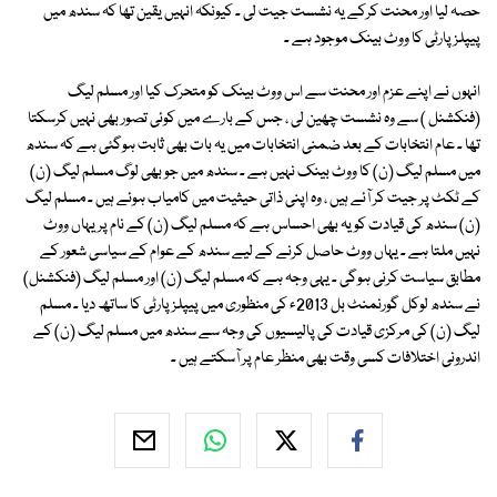
حصہ لیا اور محنت کرکے یہ نشست جیت لی ۔ کیونکہ انہیں یقین تھا کہ سندھ میں
پیپلزپارٹی کا ووٹ بینک موجود ہے ۔
انہوں نے اپنے عزم اور محنت سے اس ووٹ بینک کو متحرک کیا اور مسلم لیگ
(فنکشنل ) سے وہ نشست چھین لی ، جس کے بارے میں کوئی تصور بھی نہیں کرسکتا
تھا ۔ عام انتخابات کے بعد ضمنی انتخابات میں یہ بات بھی ثابت ہوگئی ہے کہ سندھ
میں مسلم لیگ (ن) کا ووٹ بینک نہیں ہے ۔ سندھ میں جو بھی لوگ مسلم لیگ (ن)
کے ٹکٹ پر جیت کر آئے ہیں ، وہ اپنی ذاتی حیثیت میں کامیاب ہوئے ہیں ۔ مسلم لیگ
(ن) سندھ کی قیادت کو یہ بھی احساس ہے کہ مسلم لیگ (ن) کے نام پر یہاں ووٹ
نہیں ملتا ہے ۔ یہاں ووٹ حاصل کرنے کے لیے سندھ کے عوام کے سیاسی شعور کے
مطابق سیاست کرنی ہوگی ۔ یہی وجہ ہے کہ مسلم لیگ (ن) اور مسلم لیگ (فنکشنل)
نے سندھ لوکل گورنمنٹ بل 2013ء کی منظوری میں پیپلز پارٹی کا ساتھ دیا ۔ مسلم
لیگ (ن) کی مرکزی قیادت کی پالیسیوں کی وجہ سے سندھ میں مسلم لیگ (ن) کے
اندرونی اختلافات کسی وقت بھی منظر عام پر آسکتے ہیں ۔