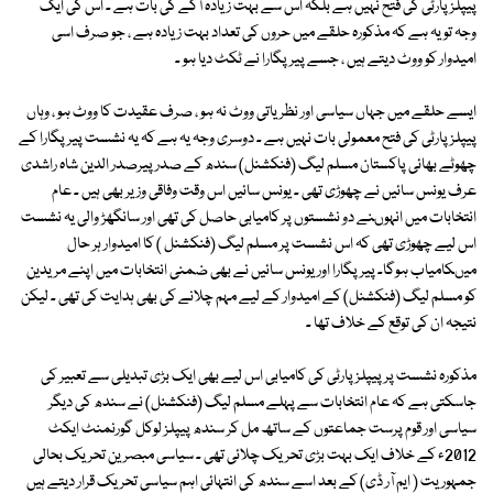
پیپلزپارٹی کی فتح نہیں ہے بلکہ اس سے بہت زیادہ آگے کی بات ہے ۔ اس کی ایک
وجہ تو یہ ہے کہ مذکورہ حلقے میں حروں کی تعداد بہت زیادہ ہے ، جو صرف اسی
امیدوار کو ووٹ دیتے ہیں ، جسے پیرپگارا نے ٹکٹ دیا ہو ۔
ایسے حلقے میں جہاں سیاسی اور نظریاتی ووٹ نہ ہو ، صرف عقیدت کا ووٹ ہو ، وہاں
پیپلز پارٹی کی فتح معمولی بات نہیں ہے ۔ دوسری وجہ یہ ہے کہ یہ نشست پیر پگارا کے
چھوٹے بھائی پاکستان مسلم لیگ (فنکشنل) سندھ کے صدر پیرصدر الدین شاہ راشدی
عرف یونس سائیں نے چھوڑی تھی ۔ یونس سائیں اس وقت وفاقی وزیر بھی ہیں ۔ عام
انتخابات میں انہوںنے دو نشستوں پر کامیابی حاصل کی تھی اور سانگھڑ والی یہ نشست
اس لیے چھوڑی تھی کہ اس نشست پر مسلم لیگ (فنکشنل ) کا امیدوار ہر حال
میںکامیاب ہوگا۔ پیر پگارا اور یونس سائیں نے بھی ضمنی انتخابات میں اپنے مریدین
کو مسلم لیگ (فنکشنل) کے امیدوار کے لیے مہم چلانے کی بھی ہدایت کی تھی ۔ لیکن
نتیجہ ان کی توقع کے خلاف تھا ۔
مذکورہ نشست پر پیپلز پارٹی کی کامیابی اس لیے بھی ایک بڑی تبدیلی سے تعبیر کی
جاسکتی ہے کہ عام انتخابات سے پہلے مسلم لیگ (فنکشنل) نے سندھ کی دیگر
سیاسی اور قوم پرست جماعتوں کے ساتھ مل کر سندھ پیپلز لوکل گورنمنٹ ایکٹ
2012ء کے خلاف ایک بہت بڑی تحریک چلائی تھی ۔ سیاسی مبصرین تحریک بحالی
جمہوریت ( ایم آر ڈی) کے بعد اسے سندھ کی انتہائی اہم سیاسی تحریک قرار دیتے ہیں