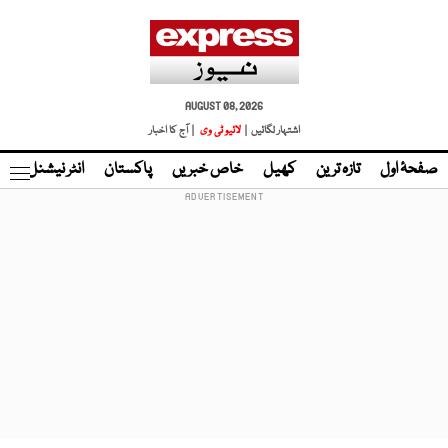
AUGUST 08, 2026
اشتہار لگائیں |
لائیو ٹی وی
| آج کا اخبار
صفحۂ اول
تازہ ترین
کھیل
خاص خبریں
پاکستان
انٹر نیشنل
ٹا