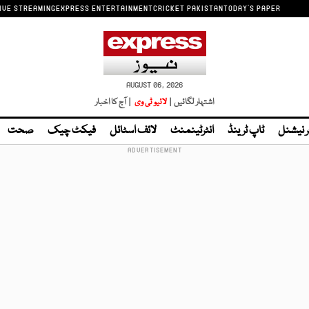
IVE STREAMING
EXPRESS ENTERTAINMENT
CRICKET PAKISTAN
TODAY'S PAPER
AUGUST 06, 2026
اشتہار لگائیں |
لائیو ٹی وی
| آج کا اخبار
ر نیشنل
ٹاپ ٹرینڈ
انٹرٹینمنٹ
لائف اسٹائل
فیکٹ چیک
صحت