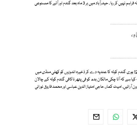
کئی برسوں سے ڈسٹرکٹ حیدرآباد کی آٹا چکیوں کو ضرورت کے مطابق گندم کوٹہ فراہم نہیں کر رہا ، حیدرآباد میں ہر 3 ماہ بعد گندم اور آٹے کا مصنوعی
انھوں نے کہا کہ سندھ حکومت نے ماہ اگست میں آٹا چکیوں کو فی پتھر صرف 12 بوری گندم کوٹہ کا عندیہ دے کر ذخیرہ اندوزوں کو کھلی منڈی میں
یا ہے کہ آٹا چکی مالکان بدھ کو فی پتھر ناکافی گندم کوٹہ کے چالان
ئیں، امیت کمار، حاجی امتیاز الدین عباسی اور محمد فاروق نورانی