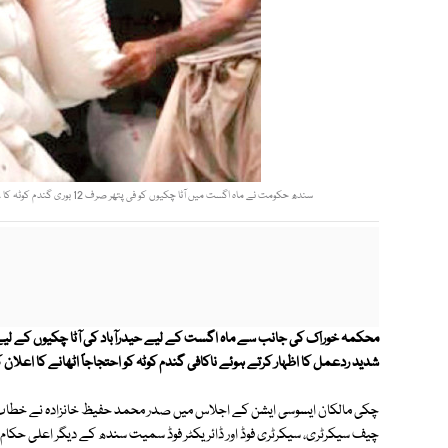
سندھ حکومت نے ماہ اگست میں آٹا چکیوں کو فی پتھر صرف 12 بوری گندم کوٹہ کا عندیہ دے کر ذخیرہ اندوزوں کو کھلی منڈی میں مہنگی گندم فراہم کرنے کا موقع فراہم کیا ہے۔ فوٹو: فائل
شدید ردعمل کا اظہار کرتے ہوئے ناکافی گندم کوٹہ کو احتجاجاً اٹھانے کا اعلان 
چیف سیکرٹری، سیکرٹری فوڈ اور ڈائریکٹر فوڈ سمیت سندھ کے دیگر اعلی حکام ک