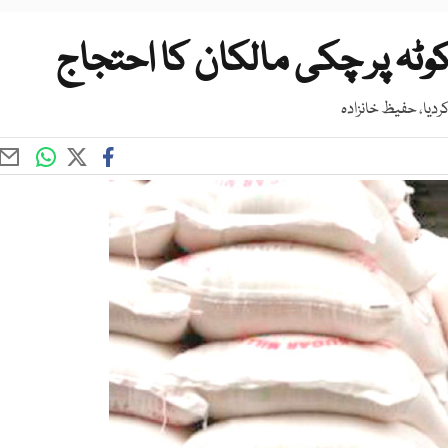
وٹہ پر چکی مالکان کا احتجاج
ردیا، حفیظ خانزادہ