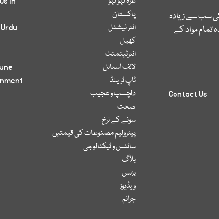
غزہ لہو لہو
ws in
پاکستان
کی سب سے زیادہ
انٹر نیشنل
 Urdu
 تمام مواد کے
کھیل
انٹرٹینمنٹ
لائف اسٹائل
bune
ٹاپ ٹرینڈ
inment
دلچسپ و عجیب
Contact Us
صحت
سونے کے نرخ
پیٹرولیم مصنوعات کی قیمتیں
سائنس و ٹیکنالوجی
بلاگ
بزنس
ویڈیوز
جرائم