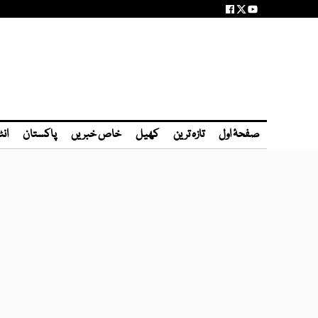
صفحۂ اول
تازہ ترین
کھیل
خاص خبریں
پاکستان
انٹ