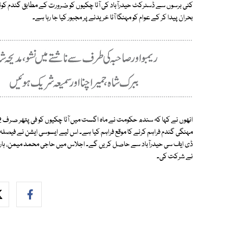
بحران پیدا کر کے عوام کو مہنگا آٹا خریدنے پر مجبور کیا جا رہا ہے۔
مہنگی گندم فراہم کرنے کا موقع فراہم کیا ہے۔ اس لیے ایسوسی ایشن نے فیصلہ ک
ڈی ایف سی حیدرآباد سے حاصل کریں گے۔ اجلاس میں حاجی محمد میمن، ہارون آرا
نے شرکت کی۔