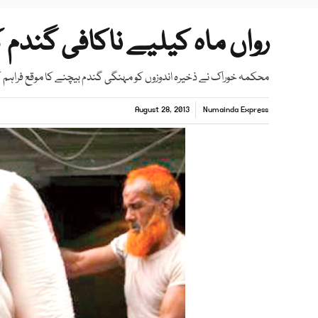
رواں ماہ کیلیے ناکافی گندم ک
محکمہ خوراک نے ذخیرہ اندوزوں کو مہنگی گندم بیچنے کا موقع فراہم ک
August 28, 2013
Numainda Express