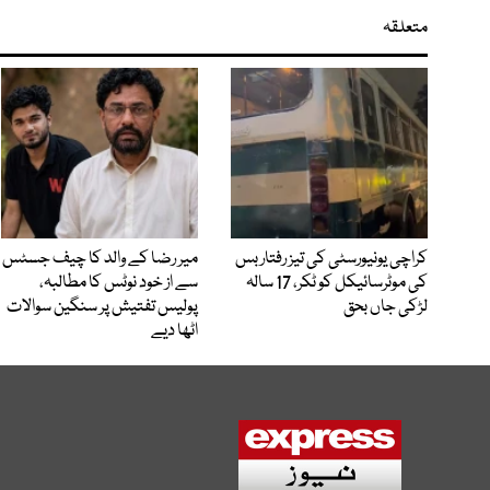
متعلقہ
کراچی یونیورسٹی کی تیز رفتار بس
میر رضا کے والد کا چیف جسٹس
کی موٹرسائیکل کو ٹکر، 17 سالہ
سے از خود نوٹس کا مطالبہ،
لڑکی جاں بحق
پولیس تفتیش پر سنگین سوالات
اٹھا دیے