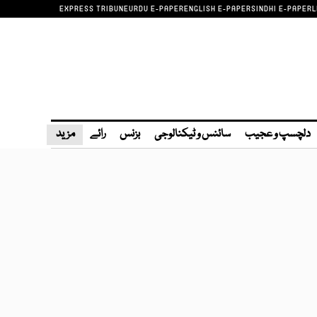
EXPRESS TRIBUNE
URDU E-PAPER
ENGLISH E-PAPER
SINDHI E-PAPER
L
دلچسپ و عجیب
سائنس و ٹیکنالوجی
بزنس
رائے
مزید