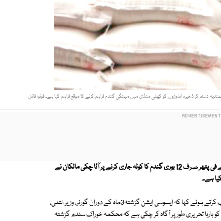
محکمہ خوراک کی جانب سے ماہ اگست کے لیے حیدرآباد کی آٹا چکیوں کے لیے فی پتھر صرف 12 بوری گندم کا کوٹہ جاری کرنے پر آٹا چکی مالکان نے
کیا ہے۔
چکی مالکان ایسوسی ایشن کے اجلاس میں صدر محمد حفیظ خانزادہ نے خطاب کرتے ہوئے کہا کہ ایسوسی ایشن گزشتہ3ماہ کے دوران گورنر، وزیر اعلی،
و بارہا تحریری طور پر آگاہ کر چکی ہے کہ محکمہ خوراک سندھ گزشتہ