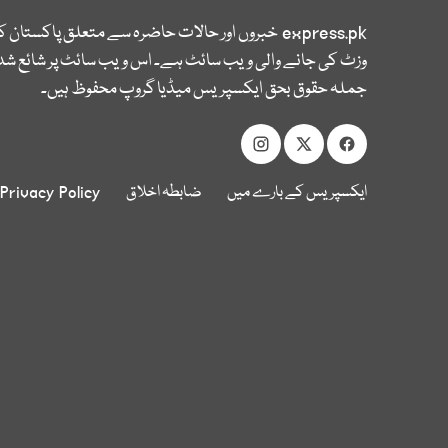
express.pk
خبروں اور حالات حاضرہ سے متعلق پاکستان 
وزٹ کی جانے والی ویب سائٹ ہے۔ اس ویب سائٹ پر شائع شدہ
جملہ حقوق بحق ایکسپریس میڈیا گروپ محفوظ ہیں۔
ایکسپریس کے بارے میں
ضابطہ اخلاق
Privacy Policy