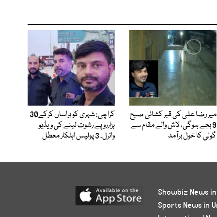
میر رضا علی کی قبر کشائی صبح
کراچی: شہری کو ہراساں کرکے30
9 بجے ہوگی، لاش والے مقام سے
ہزارروپے رشوت لینے کی ویڈیو
گولی کا خول برآمد
وائرل، 3 پولیس اہلکار معطل
Showbiz News in
Sports News in U