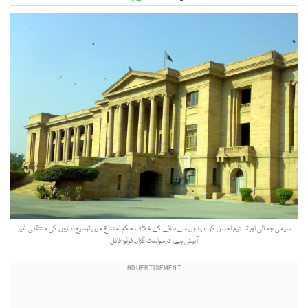
سیمی جمالی اور تسنیم احسن کو عہدوں سے ہٹانے کے خلاف حکم امتناع میں توسیع،اداروں کی منتقلی غیر
آئینی ہے، درخواست گزار۔ فوٹو: فائل