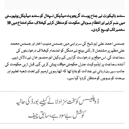
سندھ ہائیکورٹ نے جناح پوسٹ گریجویٹ میڈیکل اسپتال کو سندھ میڈیکل یونیورسٹی
میں ضم کرنے اور انتظام صوبائی حکومت کو منتقل کرنے کیخلاف حکم امتناع میں 10
ستمبر تک توسیع کردی۔
جسٹس احمد علی ایم شیخ کی سربراہی میں جسٹس منیب اختر اور جسٹس محمد
علی مظہر پر مشتمل 3 رکنی بینچ نے منگل کو انضمام کیخلاف درخواستوں کی
سماعت کی، اس موقع پر درخواست گزاروں کے وکیل انور منصور خان نے دلائل دیے،
آئندہ سماعت پر ایڈووکیٹ جنرل حکومتی موقف پیش کریں گے، قبل ازیں حکومت کی
جانب سے رضاربانی نے عدالت کو بتایا تھا کہ اٹھارہویں ترمیم کے تحت شعبہ تعلیم اور
صحت کو صوبوں کو منتقل کردیا گیا ہے۔