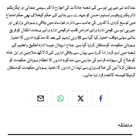
عدالت نے جے پی ایم سی کے شعبہ حادثات کی انچارج ڈاکٹر سیمی جمالی اور ایگزیکٹو
ڈائریکٹر پروفیسر تسنیم احسن کو عہدے سے ہٹانے کے حکم کیخلاف بھی حکم امتناع
میں توسیع کردی، ڈاکٹروں کی جانب سے دائر درخواست میں وفاقی و صوبائی وزارتوں اور
جے پی ایم سی، قومی ادارہ برائے امراض قلب اور قومی ادارہ برائے صحت اطفال کو فریق
بناتے ہوئے موقف اختیار کیا گیا ہے 18 ویں ترمیم کے بعد کہ مذکورہ اداروں کا اختیار
صوبائی حکومت کو منتقل کردیا گیا ہے، جناح اسپتال جیسا ادارہ تحقیق و تعلیم کے
شعبہ میں اہم کردار ادا کررہا ہے، یہاں سے وفاقی اداروں کے 3 لاکھ ملازمین اور اہل خانہ
کو علاج کی سہولت فراہم کی جارہی ہے، مذکورہ اداروں کا انتظام صوبائی حکومت کو
منتقل کرنا آئین کی خلاف ورزی ہے لہٰذا ان اداروں کا اختیار صوبائی حکومت کو منتقل
کرنیکا فیصلہ کالعدم قرار دیا جائے۔
متعلقہ