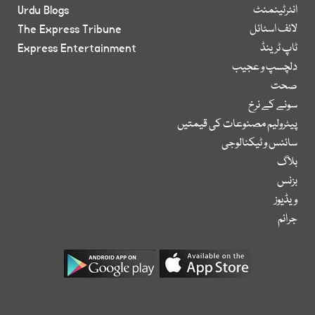
انٹرٹینمنٹ
Urdu Blogs
لائف اسٹائل
The Express Tribune
ٹاپ ٹرینڈ
Express Entertainment
دلچسپ و عجیب
صحت
سونے کے نرخ
پیٹرولیم مصنوعات کی قیمتیں
سائنس و ٹیکنالوجی
بلاگ
بزنس
ویڈیوز
جرائم