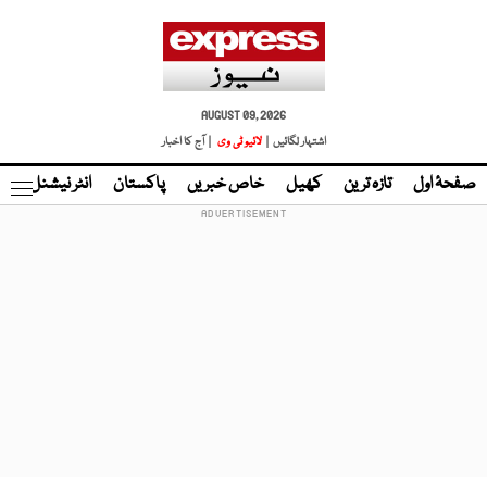
AUGUST 09, 2026
اشتہار لگائیں |
لائیو ٹی وی
| آج کا اخبار
صفحۂ اول
تازہ ترین
کھیل
خاص خبریں
پاکستان
انٹر نیشنل
ٹا