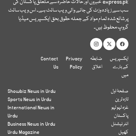
express.pk
خبروں اور حالات حاضرہ سے متعلق پاکستان کی
سب سے زیادہ وزٹ کی جانے والی ویب سائٹ ہے۔ اس ویب سائٹ
پر شائع شدہ تمام مواد کے جملہ حقوق بحق ایکسپریس میڈیا
گروپ محفوظ ہیں۔
ایکسپریس
ضابطہ
Privacy
Contact
کے بارے
اخلاق
Policy
Us
میں
صفحۂ اول
Showbiz News in Urdu
تازہ ترین
Sports News in Urdu
غزہ لہو لہو
International News in
پاکستان
Urdu
انٹر نیشنل
Business News in Urdu
کھیل
Urdu Magazine