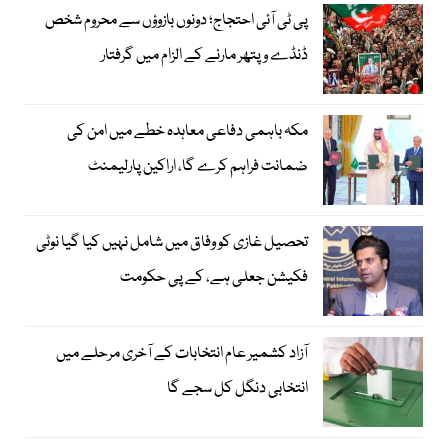
پی ٹی آئی احتجاج؛ دونوں بازوؤں سے محروم شخص
ڈنڈے و پتھر مارنے کے الزام میں گرفتار
مکہ باہمی دفاعی معاہدہ خطے میں امن کی
ضمانت فراہم کرے گا، اراکین پارلیمنٹ
تحصیل غازی کو وفاق میں شامل نہیں کیا گیا نوٹی
فکیشن جعلی ہے، کے پی حکومت
آزاد کشمیر عام انتخابات کے آخری مرحلے میں
انتخابی دنگل کل سجے گا