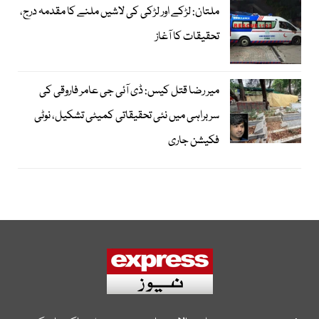
ملتان: لڑکے اور لڑکی کی لاشیں ملنے کا مقدمہ درج،
تحقیقات کا آغاز
میر رضا قتل کیس: ڈی آئی جی عامر فاروقی کی
سربراہی میں نئی تحقیقاتی کمیٹی تشکیل، نوٹی
فکیشن جاری