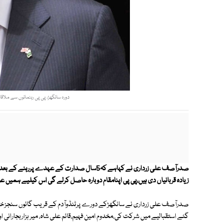
دورہ سانگھڑ، پی پی رہنمائوں سے ملاقات
صدرآصف علی زرداری نے کہاہے کہ5سال صدارت کے 
زیادہ قربانیاں دی ہیں،پی پی اپنامقام دوبارہ حاصل کرلے گی اس کیلیے ہمیں عوا
صدرآصف علی زرداری نے سانگھڑکے دورے پرٹنڈوآدم کے قریب گائوں سنجزخان
گئے استقبالیے میں شرکت کی،مخدوم امین فہیم،قائم علی شاہ، میر ہزاربجارانی او