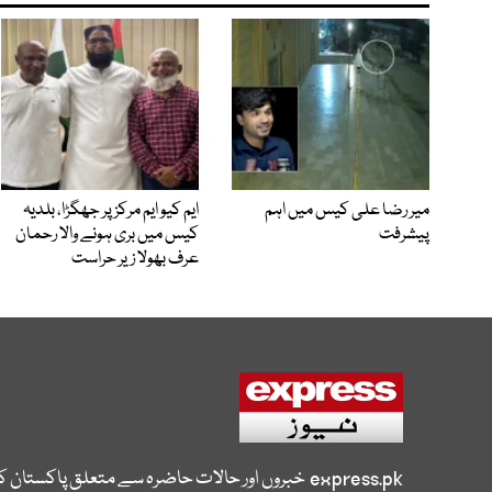
میر رضا علی کیس میں اہم
ایم کیو ایم مرکز پر جھگڑا، بلدیہ
پیشرفت
کیس میں بری ہونے والا رحمان
عرف بھولا زیر حراست
express.pk
خبروں اور حالات حاضرہ سے متعلق پاکستان 