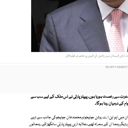
، آبائی قبرستان میں والدین کی قبروں پر حاضری۔ فوٹو: فائل
عہدے پررہنے کے بعدعزت سے رخصت ہورہا ہوں، پیپلزپارٹی نے اس ملک کے لیے سب سے
م کے درمیان رہنا ہوگا۔
 میں ایم این اے روشن جونیجواورمحمدخان جونیجوکی جانب سے دیے
ردیگررہنما ان کے ہمراہ تھے۔علاوہ ازیں پیپلزپارٹی سانگھڑکے رہنمائوں