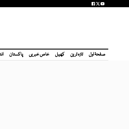
صفحۂ اول
تازہ ترین
کھیل
خاص خبریں
پاکستان
انٹ