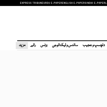
EXPRESS TRIBUNE
URDU E-PAPER
ENGLISH E-PAPER
SINDHI E-PAPER
L
دلچسپ و عجیب
سائنس و ٹیکنالوجی
بزنس
رائے
مزید