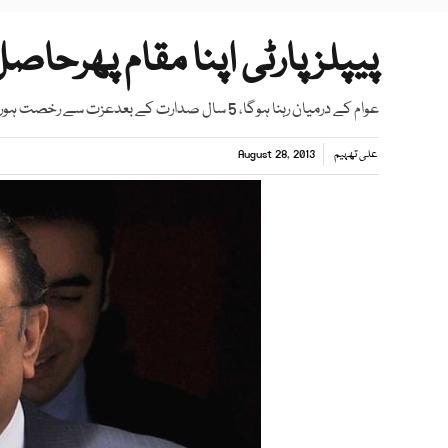
پیپلز پارٹی اپنا مقام پھرحا
عوام کے درمیان رہنا ہوگا، 5 سال صدارت کے بعدعزت سے رخصت ہورہا ہوں، گفتگو
علی تھہیم
August 28, 2013