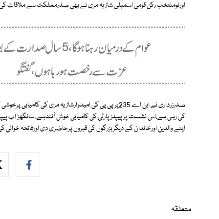
اورنومنتخب رکن قومی اسمبلی شازیہ مری نے بھی صدرمملکت سے ملاقات کی
کی رہی ہے،اس نشست پرپیپلزپارٹی کی کامیابی خوش آئندہے، سانگھڑ اب پیپلزپا
اپنے والدین اورخاندان کے دیگربزرگوں کی قبروں پرحاضری دی اورفاتحہ خوانی کی
متعلقہ