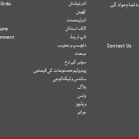
انٹر نیشنل
 Urdu
 تمام مواد کے
کھیل
انٹرٹینمنٹ
لائف اسٹائل
bune
ٹاپ ٹرینڈ
inment
دلچسپ و عجیب
Contact Us
صحت
سونے کے نرخ
پیٹرولیم مصنوعات کی قیمتیں
سائنس و ٹیکنالوجی
بلاگ
بزنس
ویڈیوز
جرائم