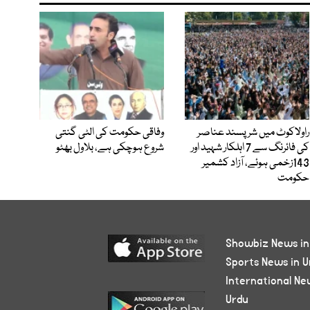
راولاکوٹ میں شرپسند عناصر
وفاقی حکومت کی الٹی گنتی
کی فائرنگ سے 7 اہلکار شہید اور
شروع ہوچکی ہے، بلاول بھٹو
143زخمی ہوئے، آزاد کشمیر
حکومت
Showbiz News in
Sports News in U
International Ne
Urdu