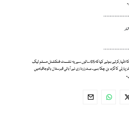
۔
صدرزرداری نے این اے 235پرپی پی کی امیدوارشازیہ مری کی کامیابی پرخوشی کااظہارکرتے ہوئے کہاکہ65 سالوں سے یہ نشست فنکشنل مسلم لیگ
رٹی کاگڑھ بن چکا ہے۔ صدرزرداری نے آبائی قبرستان بالوجاقبامیں
۔