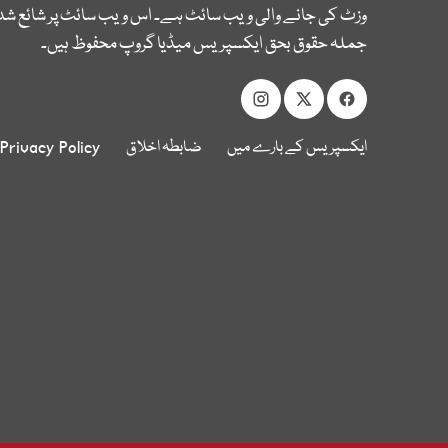
وزٹ کی جانے والی ویب سائٹ ہے۔ اس ویب سائٹ پر شائع شدہ
جملہ حقوق بحق ایکسپریس میڈیا گروپ محفوظ ہیں۔
ایکسپریس کے بارے میں
ضابطہ اخلاق
Privacy Policy