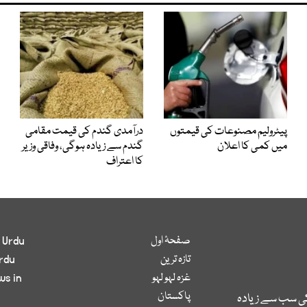
پیٹرولیم مصنوعات کی قیمتوں
درآمدی گندم کی قیمت مقامی
میں کمی کا اعلان
گندم سے زیادہ ہوگی، وفاقی وزیر
کا اعتراف
صفحۂ اول
 Urdu
تازہ ترین
rdu
غزہ لہو لہو
ws in
پاکستان
کی سب سے زیادہ