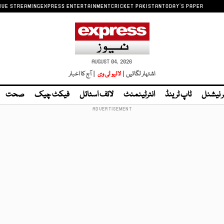
IVE STREAMING
EXPRESS ENTERTAINMENT
CRICKET PAKISTAN
TODAY'S PAPER
AUGUST 04, 2026
اشتہار لگائیں |
لائیو ٹی وی
| آج کا اخبار
ر نیشنل
ٹاپ ٹرینڈ
انٹرٹینمنٹ
لائف اسٹائل
فیکٹ چیک
صحت