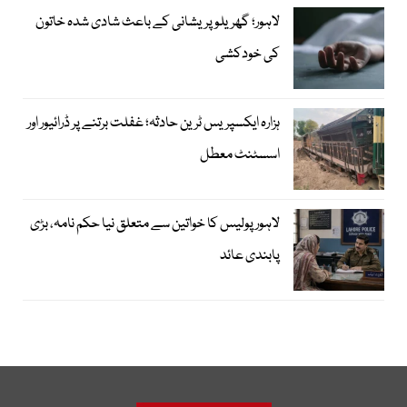
لاہور؛ گھریلو پریشانی کے باعث شادی شدہ خاتون
کی خودکشی
ہزارہ ایکسپریس ٹرین حادثہ؛ غفلت برتنے پر ڈرائیور اور
اسسٹنٹ معطل
لاہور پولیس کا خواتین سے متعلق نیا حکم نامہ، بڑی
پابندی عائد