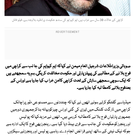
کراچی کے حالات 30 سال سے خراب ہیں، ایم کیو ایم کی سندھ حکومت پر تنقید بلاوجہ ہے۔ فوٹو: فائل
صوبائی وزیراطلاعات شرجیل انعام میمن نے کہاکہ ایم کیوایم کی جا نب سے کراچی میں
فو ج بلا نے کے مطالبے کی پیپلزپارٹی اور حکومت مخالفت کریگی، ہم یہ سمجھتے ہیں
کہ ایک سوچی سمجھی سازش کے تحت کراچی کاامن خرا ب کیا جارہا ہے اوراس کے
بعدفوج بلانے کامطا لبہ کیا جارہا ہے۔
میڈیاسے گفتگو کرتے ہوئے انھوں نے کہاکہ چنددنوں سے مصنو عی طورپراچانک
کراچی میں ٹارگٹ کلنگ میں تیزی کی گئی اوراس چیزکوبہانہ بناکرجمہوری دورمیں
جمہوری پارٹیاں فو ج بلا نے کامطالبہ کررہی ہیں۔ انھوں نے مزیدکہاکہ پو لیس
اوررینجرزکوحکومت کی جانب سے فری ہینڈ دیا گیا ہے، رینجرزبھی فوج کاایک ادارہ ہے
جوکہ نیک نیتی کے ساتھ اپنے فرا ئض انجام دے رہاہے، پو لیس اوررینجرزنے سیکڑوں