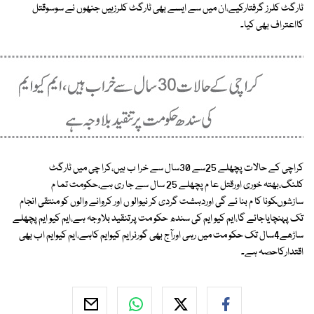
ٹارگٹ کلرز گرفتارکیے،ان میں سے ایسے بھی ٹارگٹ کلرزہیں جنھوں نے سوسوقتل
کااعتراف بھی کیا۔
کراچی کے حالات پچھلے 25سے 30سال سے خرا ب ہیں،کرا چی میں ٹارگٹ
کلنگ،بھتہ خوری اورقتل عا م پچھلے 25 سال سے جا ری ہے،حکومت تما م
سازشوںکونا کا م بنا ئے گی اوردہشت گردی کر نیوالو ں اور کروانے والوں کو منتقی انجام
تک پہنچایاجائے گا،ایم کیو ایم کی سندھ حکو مت پرتنقید بلاوجہ ہے،ایم کیو ایم پچھلے
ساڑھے4سال تک حکو مت میں رہی اورآج بھی گورنرایم کیوایم کاہے،ایم کیوایم اب بھی
اقتدارکاحصہ ہے۔