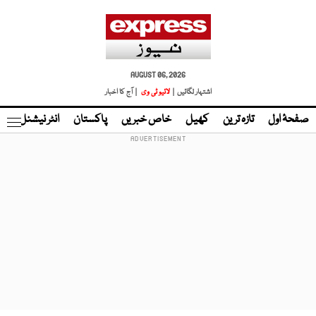
AUGUST 06, 2026
اشتہار لگائیں |
لائیو ٹی وی
| آج کا اخبار
صفحۂ اول
تازہ ترین
کھیل
خاص خبریں
پاکستان
انٹر نیشنل
ٹا