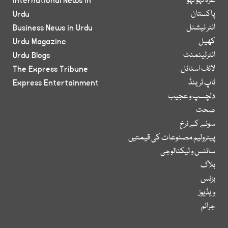
غزہ لہو لہو
International News in
پاکستان
Urdu
انٹر نیشنل
Business News in Urdu
کھیل
Urdu Magazine
انٹرٹینمنٹ
Urdu Blogs
لائف اسٹائل
The Express Tribune
ٹاپ ٹرینڈ
Express Entertainment
دلچسپ و عجیب
صحت
سونے کے نرخ
پیٹرولیم مصنوعات کی قیمتیں
سائنس و ٹیکنالوجی
بلاگ
بزنس
ویڈیوز
جرائم