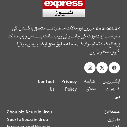
express.pk
خبروں اور حالات حاضرہ سے متعلق پاکستان کی
سب سے زیادہ وزٹ کی جانے والی ویب سائٹ ہے۔ اس ویب سائٹ
پر شائع شدہ تمام مواد کے جملہ حقوق بحق ایکسپریس میڈیا
گروپ محفوظ ہیں۔
ایکسپریس
ضابطہ
Privacy
Contact
کے بارے
اخلاق
Policy
Us
میں
صفحۂ اول
Showbiz News in Urdu
تازہ ترین
Sports News in Urdu