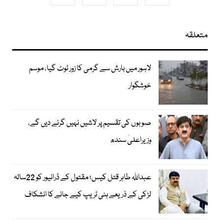
متعلقہ
لاہور میں بارش سے گرمی کا زور ٹوٹ گیا، موسم
خوشگوار
صوبوں کی تقسیم پر لاشیں نہیں گرنے دیں گے،
وزیراعلیٰ سندھ
عبداللہ طاہر قتل کیس؛ مقتول کے ڈرائیور کو 22سالہ
لڑکی کے ذریعے ہنی ٹریپ کیے جانے کا انشکاف