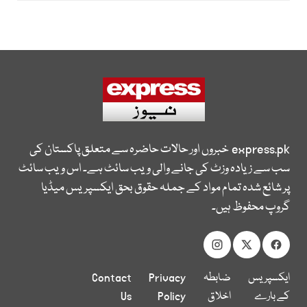
express.pk
خبروں اور حالات حاضرہ سے متعلق پاکستان کی
سب سے زیادہ وزٹ کی جانے والی ویب سائٹ ہے۔ اس ویب سائٹ
پر شائع شدہ تمام مواد کے جملہ حقوق بحق ایکسپریس میڈیا
گروپ محفوظ ہیں۔
ایکسپریس
ضابطہ
Privacy
Contact
کے بارے
اخلاق
Policy
Us