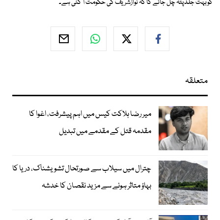
کوبہت جلدپتہ چل جائے گا کہ نوازشریف کی حکومت آ گئی ہے۔
متعلقہ
میر رضا ہلاکت کیس میں اہم پیشرفت، اغوا کا
مقدمہ قتل کے مقدمے میں تبدیل
چترال میں سیلاب سے صورتحال تشویشناک، دریا کا
بہاؤ متاثر ہونے سے مزید نقصان کا خدشہ