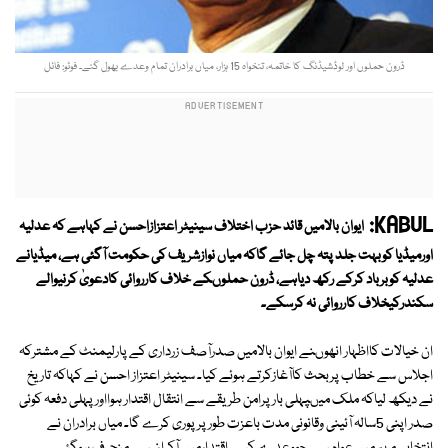
ڈرون حملوں اور لوڈشیڈنگ کا خاتمہ، تنخواہ 15 ہزار، میاں برادران تمام وعدے بھول گئے۔ فوٹو: فائل
KABUL:
ایوان بالامیں قائد حزب اختلاف سینیٹر اعتزازاحسن نے کہاہے کہ عدلیہ
اورمیڈیا کوبہت جلد پتہ چل جائے گاکہ میاں نوازشریف کی حکومت آگئی ہے، میڈیانے
عدلیہ کوبرباد کرکے رکھ دیاہے، ڈرون حملوںکے خلاف کارروائی کادعویٰ کرنیوالے
سکندرکیخلاف کارروائی نہ کرسکے۔
ان خیالات کااظہار انھوںنے ایوان بالامیں صدرآصف زرداری کے پارلیمنٹ کے مشترکہ
اجلاس سے خطاب پربحث کاآغازکرتے ہوئے کیا۔ سینیٹر اعتزاز احسن نے کہاکہ تاریخ
نے دیکھ لیاکہ ملک میںپہلی بار پرامن طریقے سے انتقال اقتدار ہوااور پہلی دفعہ کوئی
صدر اپنی 5سالہ آئینی وقانونی مدت باعزت طورپر پوری کرے گا۔ میاں برادران نے