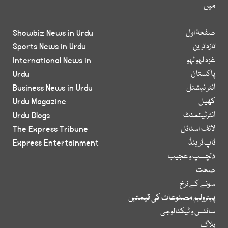
میں
صفحۂ اول
Showbiz News in Urdu
تازہ ترین
Sports News in Urdu
غزہ لہو لہو
International News in
پاکستان
Urdu
انٹر نیشنل
Business News in Urdu
کھیل
Urdu Magazine
انٹرٹینمنٹ
Urdu Blogs
لائف اسٹائل
The Express Tribune
ٹاپ ٹرینڈ
Express Entertainment
دلچسپ و عجیب
صحت
سونے کے نرخ
پیٹرولیم مصنوعات کی قیمتیں
سائنس و ٹیکنالوجی
بلاگ