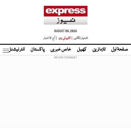
AUGUST 09, 2026
اشتہار لگائیں |
لائیو ٹی وی
| آج کا اخبار
صفحۂ اول
تازہ ترین
کھیل
خاص خبریں
پاکستان
انٹر نیشنل
ٹا