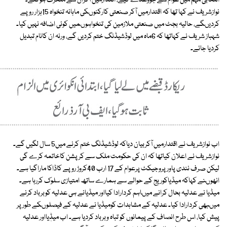
انتخابی مہم میں عوام سے جووعدے کیے، اقتدارمیں آکران سے منحرف ہوگئے۔
نوازشریف نے کہا تھا کہ اقتدارمیں آکر صنعتی کارکنوںکی ماہانہ تنخواہ 15ہزار روپے
کردیںگے، حالیہ بجٹ میں صنعتی ملازمین کی تنخواہوںمیں کوئی اضافہ نہیں کیا۔
شہباز شریف نے کہاتھا کہ 6ماہ میں لوڈشیڈنگ ختم کردیں گے، ورنہ ان کانام تبدیل
کردیا جائے۔
اب نوازشریف نے اقتدارمیں آکربیان دیاکہ لوڈشیڈنگ ختم کرنے میں5 سال لگیں گے۔
نوازشریف نے اعلان کیاتھا کہ ان کی حکومت ملک سے کرپشن کاخاتمہ کرے گی
لیکن صرف نندی پاور پروجیکٹ پرعوام کے 17 ارب 40کروڑ روپے کاڈاکا ماراگیا ہے۔
انھوںنے کہاکہ میڈیاکوریج کے حوالے سے ہمارے ساتھ امتیازی سلوک کررہا ہے۔
میڈیا نے عدلیہ بحال کرانے میںاہم کردارادا کیااور میڈیانے ہی عدلیہ کوبرباد کرنے
میںبھی کردارادا کیا۔ عدلیہ کے مشاہدات کومیڈیا نے عدلیہ کے فیصلوںکے طورپر
پیش کیا، اس طرح انصاف کے پیمانوں کو تباہ وبرباد کردیا ہے۔ اب میڈٖیااور عدلیہ