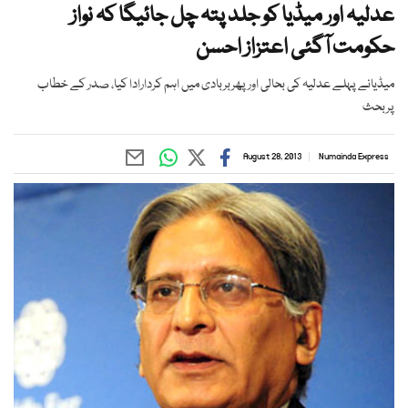
عدلیہ اور میڈیا کو جلد پتہ چل جائیگا کہ نواز
حکومت آگئی اعتزاز احسن
میڈیانے پہلے عدلیہ کی بحالی اورپھربربادی میں اہم کردارادا کیا، صدر کے خطاب
پربحث
August 28, 2013
Numainda Express