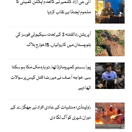
آئی جی آزاد کشمیر نے کالعدم ایکشن کمیٹی کا
مذموم ایجنڈا بے نقاب کردیا
آپریشن ردالفتنہ 3 کے تحت سیکیورٹی فورسز کی
بلوچستان میں کارروائیاں، 15خوارج ہلاک
پورا سسٹم کمپرومائزڈ تھا، دوبارہ مک مکا ہو سکتا
ہے، خواجہ آصف نے میر رضا قتل کیس پر سوالات
اٹھا دیے
راولپنڈی؛ منشیات کے عادی افراد نے جھگڑے کے
دوران شہری کو آگ لگا دی