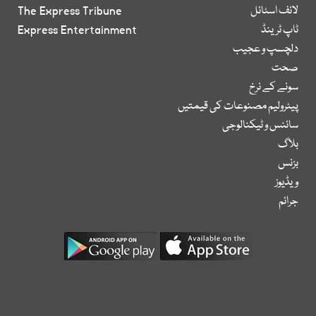
لائف اسٹائل
The Express Tribune
ٹاپ ٹرینڈ
Express Entertainment
دلچسپ و عجیب
صحت
سونے کے نرخ
پیٹرولیم مصنوعات کی قیمتیں
سائنس و ٹیکنالوجی
بلاگ
بزنس
ویڈیوز
جرائم