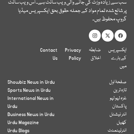
سب سے زیادہ وزٹ کی جانے والی ویب سائٹ ہے۔ اس ویب سائٹ
پر شائع شدہ تمام مواد کے جملہ حقوق بحق ایکسپریس میڈیا
گروپ محفوظ ہیں۔
ایکسپریس
ضابطہ
Privacy
Contact
کے بارے
اخلاق
Policy
Us
میں
صفحۂ اول
Showbiz News in Urdu
تازہ ترین
Sports News in Urdu
غزہ لہو لہو
International News in
پاکستان
Urdu
انٹر نیشنل
Business News in Urdu
کھیل
Urdu Magazine
انٹرٹینمنٹ
Urdu Blogs