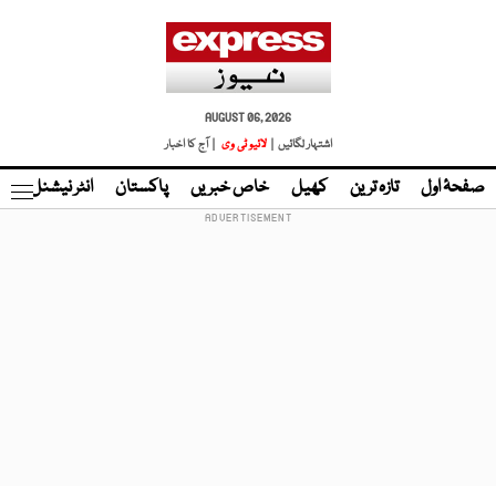
AUGUST 06, 2026
اشتہار لگائیں |
لائیو ٹی وی
| آج کا اخبار
صفحۂ اول
تازہ ترین
کھیل
خاص خبریں
پاکستان
انٹر نیشنل
ٹا