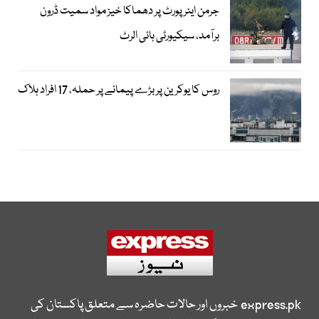
جرمن ایئرپورٹ پر دھماکا خیز مواد سمیت ڈرون
برآمد، سیکیورٹی ہائی الرٹ
روس کا یوکرین پر بڑے پیمانے پر حملہ، 17 افراد ہلاک
express.pk
خبروں اور حالات حاضرہ سے متعلق پاکستان کی