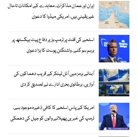
ایران اور عمان مذاکرات، معاہدے کے امکانات تاحال
غیر یقینی ہیں، امریکی میڈیا کا دعویٰ
اسلحے کی قلت پر ٹرمپ وزیر دفاع پیٹ ہیگستھ پر
برہم ہو گئے، واشنگٹن پوسٹ کا بڑا دعویٰ
آبنائے ہرمز میں آئل ٹینکر کے قریب دھماکوں کی
آوازیں، برطانوی بحری ادارے نے تصدیق کر دی
امریکا کے پاس اسلحے کا کافی ذخیرہ موجود ہے،
ٹرمپ کی خبریں پھیلانے والوں کو جیل کی دھمکی