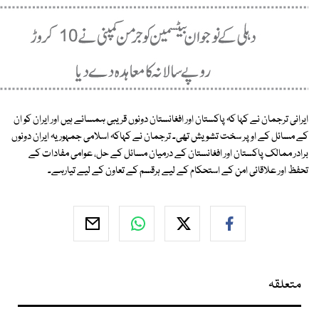
ایرانی ترجمان نے کہا کہ پاکستان اور افغانستان دونوں قریبی ہمسائے ہیں اور ایران کو ان
کے مسائل کے اوپر سخت تشویش تھی۔ ترجمان نے کہاکہ اسلامی جمہوریہ ایران دونوں
برادر ممالک پاکستان اور افغانستان کے درمیان مسائل کے حل، عوامی مفادات کے
تحفظ اور علاقائی امن کے استحکام کے لیے ہرقسم کے تعاون کے لیے تیارہے۔
متعلقہ