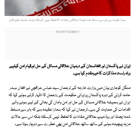
ہمارا عقیدہ ہے باہر سے مسلط شدہ ایجنڈا علاقائی مفادات کا تحفظ نہیں کرسکتا، وزارت خارجہ. فوٹو: فائل
ایران نے پاکستان اور افغانستان کے درمیان علاقائی مسائل کے حل اورقیام امن کیلیے
براہ راست مذاکرات کاخیرمقدم کیا ہے۔
منگل کوجاری بیان میں وزارت خارجہ کے ترجمان سید عباس عراقچی نے افغان صدر
حامد کرزئی کے دورہ پاکستان پرایرانی حکومت کے ردعمل کا اظہار کرتے ہوئے کہا کہ
ایران نے ہمیشہ علاقائی مسائل کے حل اور امن وامان کی بحالی کے لیے ہونے والے
اقدامات کی حمایت کی ہے۔ ترجمان نے کہا کہ ہمارا عقیدہ ہے کہ باہر سے مسلط
شدہ ایجنڈا اور روڈ میپ علاقائی مفادات کا تحفظ نہیں کرسکتا بلکہ اس سے حالات
مزید پیچیدہ ہونے کے ساتھ ساتھ علاقائی امن بھی خطرے سے دوچار ہوتا ہے۔