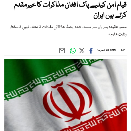
قیام امن کیلیے پاک افغان مذاکرات کا خیرمقدم
کرتے ہیں ایران
ہمارا عقیدہ ہے باہر سے مسلط شدہ ایجنڈا علاقائی مفادات کا تحفظ نہیں کرسکتا،
وزارت خارجہ
August 28, 2013
INP