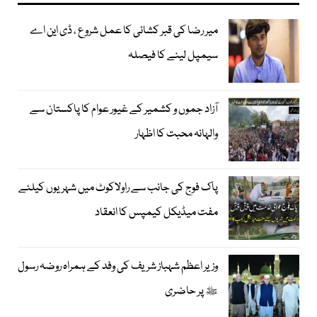
میر رضا کی قبر کشائی کا عمل شروع ، ڈی این اے
سیمپل لینے کا فیصلہ
آزاد جموں و کشمیر کے غیور عوام کا پاکستان سے
والہانہ محبت کا اظہار
پاک فوج کی جانب سے راولاکوٹ میں شہریوں کیلئے
مفت میڈیکل کیمپس کا انعقاد
وزیر اعظم شہباز شریف کی وفد کے ہمراہ روضہ رسول
ﷺ پر حاضری