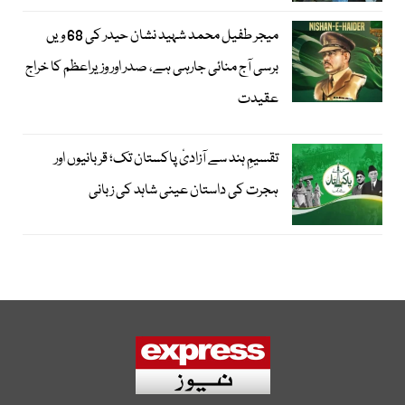
میجر طفیل محمد شہید نشان حیدر کی 68 ویں
برسی آج منائی جارہی ہے، صدر اور وزیراعظم کا خراج
عقیدت
تقسیمِ ہند سے آزادیٔ پاکستان تک؛ قربانیوں اور
ہجرت کی داستان عینی شاہد کی زبانی