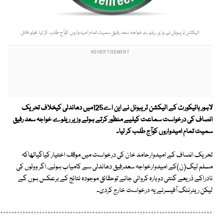
الیکشن ٹریبونل نے وزیر ریلوے خواجہ سعد رفیق سمیت تمام امیدواروں کوآج طلب کر لیا. فوٹو: فائل
لاہور ہائیکورٹ کے الیکشن ٹریبونل نے این اے125میں دھاندلی کیخلاف تحریک
انصاف کی درخواست سماعت کیلیے منظور کرتے ہوئے وزیر ریلوے خواجہ سعد رفیق
سمیت تمام امیدواروں کوآج طلب کر لیا۔
تحریک انصاف کے امیدوارحامد خان کی درخواست میں موقف اختیار کیاگیاتھاکہ
مسلم لیگ(ن)کے امیدوارخواجہ سعدرفیق دھاندلی سے کامیاب ہوئے، اگر ووٹوں کی
نادراکے ذریعے گنتی دوبارہ کروائی جائے توحقائق موجودہ نتائج کے برعکس ہوں گے
لیکن ریٹرننگ آفیسرنے یہ درخواست خارج کردی۔