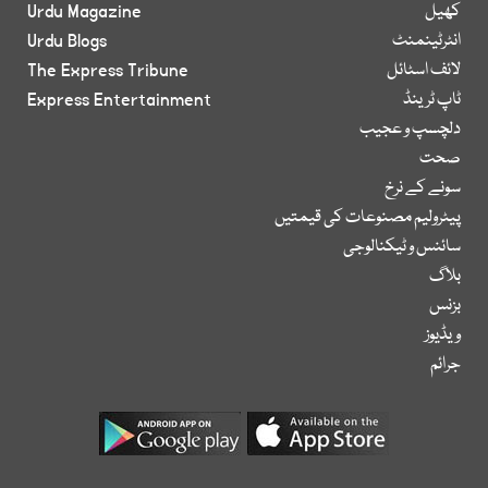
کھیل
Urdu Magazine
انٹرٹینمنٹ
Urdu Blogs
لائف اسٹائل
The Express Tribune
ٹاپ ٹرینڈ
Express Entertainment
دلچسپ و عجیب
صحت
سونے کے نرخ
پیٹرولیم مصنوعات کی قیمتیں
سائنس و ٹیکنالوجی
بلاگ
بزنس
ویڈیوز
جرائم