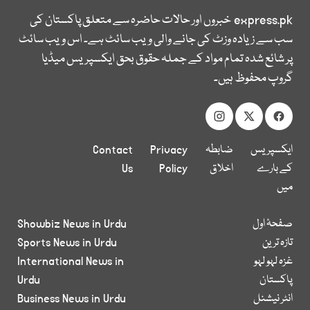
express.pk
خبروں اور حالات حاضرہ سے متعلق پاکستان کی
سب سے زیادہ وزٹ کی جانے والی ویب سائٹ ہے۔ اس ویب سائٹ
پر شائع شدہ تمام مواد کے جملہ حقوق بحق ایکسپریس میڈیا
گروپ محفوظ ہیں۔
ایکسپریس
ضابطہ
Privacy
Contact
کے بارے
اخلاق
Policy
Us
میں
صفحۂ اول
Showbiz News in Urdu
تازہ ترین
Sports News in Urdu
غزہ لہو لہو
International News in
پاکستان
Urdu
انٹر نیشنل
Business News in Urdu