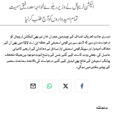
دوسری جانب تحریکِ انصاف کے چیئرمین عمران خان نے بھی الیکشن ٹریبونل کو
درخواست دی ہے کہ لاہور سے ہی قومی اسمبلی کے حلقہ این اے 122 میں بھی اْن کے
مخالف اْمیدوار اور سپیکر قومی اسمبلی ایاز صادق نے دھاندلی کے ذریعے کامیابی
حاصل کی، جعلی ووٹ کاسٹ کیے گئے جس کے واضح ثبوت موجود ہیںجبکہ مختلف
پولنگ اسٹیشن کے نتائج بھی تبدیل کیے گئے، درخواست کی باقاعدہ سماعت ستمبر
کے پہلے ہفتے میں ہوگی۔
متعلقہ