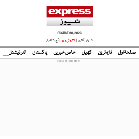
AUGUST 08, 2026
اشتہار لگائیں |
لائیو ٹی وی
| آج کا اخبار
صفحۂ اول
تازہ ترین
کھیل
خاص خبریں
پاکستان
انٹر نیشنل
ٹا