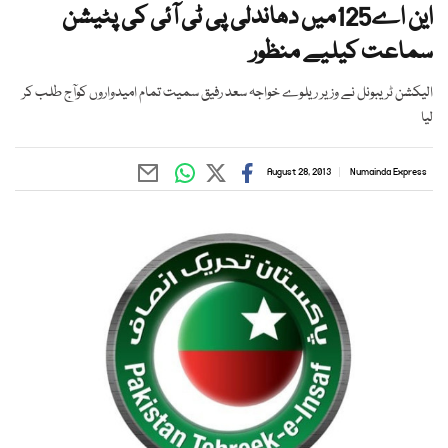
این اے125میں دھاندلی پی ٹی آئی کی پٹیشن
سماعت کیلیے منظور
الیکشن ٹریبونل نے وزیر ریلوے خواجہ سعد رفیق سمیت تمام امیدواروں کوآج طلب کر
لیا
August 28, 2013
Numainda Express