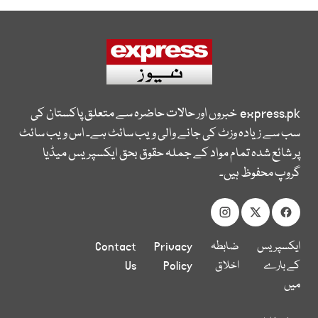
express.pk
خبروں اور حالات حاضرہ سے متعلق پاکستان کی
سب سے زیادہ وزٹ کی جانے والی ویب سائٹ ہے۔ اس ویب سائٹ
پر شائع شدہ تمام مواد کے جملہ حقوق بحق ایکسپریس میڈیا
گروپ محفوظ ہیں۔
ایکسپریس
ضابطہ
Privacy
Contact
کے بارے
اخلاق
Policy
Us
میں