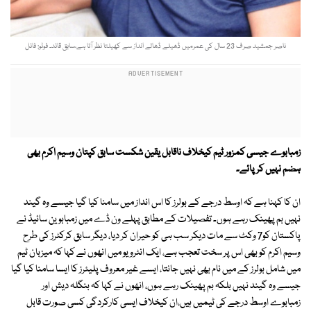
ناصر جمشید صرف 23 سال کی عمرمیں ڈھیلے ڈھالے انداز سے کھیلتا نظر آتا ہے،سابق قائد۔ فوٹو: فائل
زمبابوے جیسی کمزور ٹیم کیخلاف ناقابل یقین شکست سابق کپتان وسیم اکرم بھی
ہضم نہیں کر پائے۔
ان کا کہنا ہے کہ اوسط درجے کے بولرز کا اس انداز میں سامنا کیا گیا جیسے وہ گیند
نہیں بم پھینک رہے ہوں۔ تفصیلات کے مطابق پہلے ون ڈے میں زمبابوین سائیڈ نے
پاکستان کو7 وکٹ سے مات دیکر سب ہی کو حیران کر دیا، دیگر سابق کرکٹرز کی طرح
وسیم اکرم کو بھی اس پر سخت تعجب ہے، ایک انٹرویو میں انھوں نے کہا کہ میزبان ٹیم
میں شامل بولرز کے میں نام بھی نہیں جانتا، ایسے غیر معروف پلیئرز کا ایسا سامنا کیا گیا
جیسے وہ گیند نہیں بلکہ بم پھینک رہے ہوں، انھوں نے کہا کہ بنگلہ دیش اور
زمبابوے اوسط درجے کی ٹیمیں ہیں،ان کیخلاف ایسی کارکردگی کسی صورت قابل