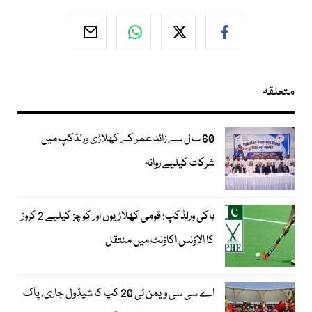
متعلقہ
60 سال سے زائد عمر کے کھلاڑی ورلڈکپ میں
شرکت کیلیے روانہ
ہاکی ورلڈکپ: قومی کھلاڑیوں اور کوچز کیلیے 2 کروڑ
کا الاؤنس اکاؤنٹ میں منتقل
اے سی سی ویمن ٹی 20 کپ کا شیڈول جاری، پاک