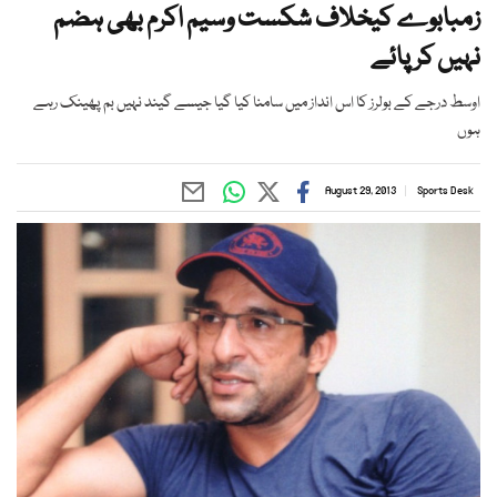
زمبابوے کیخلاف شکست وسیم اکرم بھی ہضم
نہیں کر پائے
اوسط درجے کے بولرز کا اس انداز میں سامنا کیا گیا جیسے گیند نہیں بم پھینک رہے
ہوں
August 29, 2013
Sports Desk