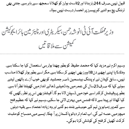
قبول نہیں،صرف 244رنز بنانا اور 2فاسٹ بولرز کو کھلانا سمجھ سے باہر ہے، جتنی بھی
ٹرننگ پچ ہو اتنے کم پیسرز پر انحصار درست نہیں ہوتا۔
وسیم اکرم نے مزید کہا کہ محمد حفیظ کو بطور چھٹا بولر ہی استعمال کیا جا سکتا ہے،
وہ5،6 یا اپنے اچھے دن10اوورز بھی اچھے کر سکتا ہے، مگر اسے بطور بولر کھلانا مناسب
نہیں۔ سابق کپتان نے اوپننگ بیٹسمین ناصر جمشید کو بھی خوب آڑے ہاتھوں لیتے
ہوئے کہا کہ صرف23سال کی عمر میں وہ ڈھیلے ڈھالے انداز میں کھیلتا نظر آتا ہے،
بطور پروفیشنل کرکٹر اسے خود میں ڈسپلن لانا ہو گا، آفیشلز بھی اس پر نظر رکھیں کہ
کیا کھاتا اور پیتا ہے تاکہ فٹنس میں بہتری لائی جا سکے۔ وسیم نے کہا کہ عظیم فتح
سے کمزور زمبابوین ٹیم کے حوصلے بلند ہو گئے اور وہ زیادہ اعتماد سے بقیہ دونوں
میچز میں حصہ لے گی، اب تمام تر دبائو پاکستان پر آ چکا، ایسے میں مصباح کو مثبت
کرکٹ کھیل کر فتح کی کوشش کرنا ہوگی۔