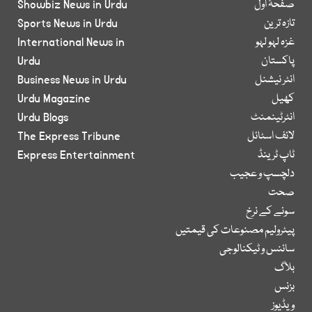
صفحۂ اول
Showbiz News in Urdu
تازہ ترین
Sports News in Urdu
غزہ لہو لہو
International News in
پاکستان
Urdu
انٹر نیشنل
Business News in Urdu
کھیل
Urdu Magazine
انٹرٹینمنٹ
Urdu Blogs
لائف اسٹائل
The Express Tribune
ٹاپ ٹرینڈ
Express Entertainment
دلچسپ و عجیب
صحت
سونے کے نرخ
پیٹرولیم مصنوعات کی قیمتیں
سائنس و ٹیکنالوجی
بلاگ
بزنس
ویڈیوز