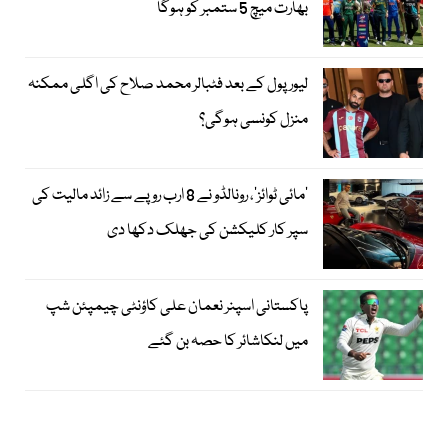
بھارت میچ 5 ستمبر کو ہوگا
لیور پول کے بعد فٹبالر محمد صلاح کی اگلی ممکنہ
منزل کونسی ہوگی؟
’مائی ٹوائز‘، رونالڈو نے 8 ارب روپے سے زائد مالیت کی
سپر کار کلیکشن کی جھلک دکھا دی
پاکستانی اسپنر نعمان علی کاؤنٹی چیمپئن شپ
میں لنکاشائر کا حصہ بن گئے