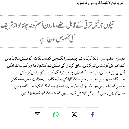
طور پر تین لاکھ ڈالر وصول کریگی۔
دوسری جانب سری لنکا کرکٹ نے چیمپئنز لیگ میں کمارسنگاکارا کو ملکی سائیڈ میں
کھلانے کی کوششیں تیز کردیں، سابق کپتان کی ملکی ٹیم کنڈورتا مارونز کے ساتھ انکی
آئی پی ایل ٹیم سن رائزرز حیدرآباد بھی چیمپئنز لیگ کیلیے کوالیفائی کرچکی
ہے،گذشتہ روز اس سلسلے میں سنگاکارا کی بورڈ حکام سے ملاقات ہوئی تاہم کوئی
حتمی فیصلہ نہیں ہوسکا۔ بورڈ سیکریٹری نشانتھا رانا ٹنگا کا کہنا ہے کہ ہم سن
رائزرزکو بھی راضی کرنے کی کوشش کررہے ہیں کہ وہ سنگاکارا کو ریلیزکردیں۔