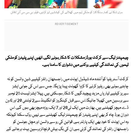
سری لنکا نے کمار سنگاکارا کو ملکی ٹیم میں کھلانے کی کوششیں تیز کردیں۔ فوٹو : بی سی سی آئی/فائل
چیمپئنز لیگ سے کرکٹ بورڈز مشکلات کا شکار ہونے لگے، انھیں اپنے پلیئرز کو ملکی
ٹیموں کی نمائندگی کیلیے روکنے میں دشواری کا سامنا ہے۔
کرکٹ آسٹریلیا کو آئندہ ماہ شیڈول ایونٹ میں راجستھان رائلز کیلیے شین واٹسن کو نہ
چاہتے ہوئے بھی ریلیز کرنے کا کڑوا گھونٹ پینا پڑیگا، جس سے اس کی جوابی ایشز
سیریز کیلیے تیاریاں مزید پیچیدگیوں کا شکار ہوسکتی ہیں، پہلا ایشز ٹیسٹ 21 نومبر
سے برسبین میں کھیلا جائیگا،اس سے قبل کینگروز کو انگلینڈ سے2 ٹوئنٹی 20 اور 6 ون
ڈے میچز کھیلنے ہیں، بھارت میں ایک ٹی20 اور 7 ایک روزہ میچز بھی ہوں گے، اس
دوران بورڈ چاہ کر بھی اپنے پلیئرز کو چیمپئنز لیگ کھیلنے سے نہیں روک سکتا کیونکہ
وہ اس ایونٹ کا خود بھی ایک پارٹنر ہے، قوانین کی رو سے واٹسن اور مچل جونسن کو
راجستھان رائلز کی نمائندگی کرنی ہے،ان کی بگ بیش فرنچائزبرسبین ہیٹ ہرجانے کے