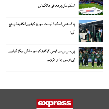
اسکینڈل پر معافی مانگ لی
پاکستانی اسکواڈ ٹیسٹ سیریز کیلیے انگلینڈ پہنچ
گیا
پی سی بی نے قومی کرکٹرز کو غیر ملکی لیگز کیلیے
این او سی جاری کردیے