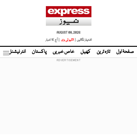
AUGUST 08, 2026
اشتہار لگائیں |
لائیو ٹی وی
| آج کا اخبار
صفحۂ اول
تازہ ترین
کھیل
خاص خبریں
پاکستان
انٹر نیشنل
ٹا