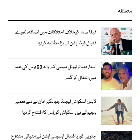
متعلقہ
فیفا صدر کیخلاف اختلافات میں اضافہ، ناروے
فٹبال فیڈریشن نے بڑا مطالبہ کر دیا
اسٹار فٹبالر لیونل میسی کے والد 68 برس کی عمر
میں انتقال کر گئے
لاہور: اسکواش لیجنڈ جہانگیر خان نے نئے تعمیر
ہونیوالے تین اسکواش کورٹس کا افتتاح کر دیا
جنوبی کوریا فٹبال ایسوسی ایشن نے انتہائی متنازع