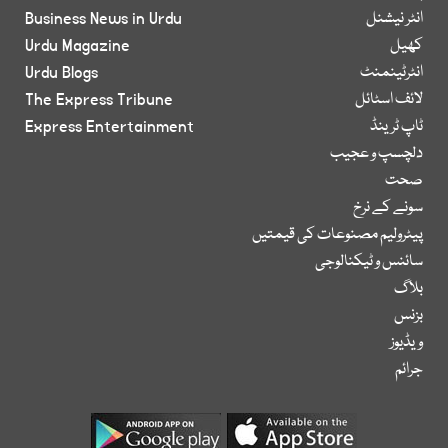
انٹر نیشنل
Business News in Urdu
کھیل
Urdu Magazine
انٹرٹینمنٹ
Urdu Blogs
لائف اسٹائل
The Express Tribune
ٹاپ ٹرینڈ
Express Entertainment
دلچسپ و عجیب
صحت
سونے کے نرخ
پیٹرولیم مصنوعات کی قیمتیں
سائنس و ٹیکنالوجی
بلاگ
بزنس
ویڈیوز
جرائم