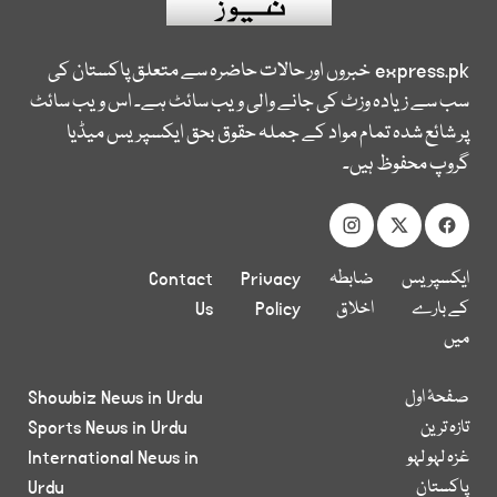
express.pk
خبروں اور حالات حاضرہ سے متعلق پاکستان کی
سب سے زیادہ وزٹ کی جانے والی ویب سائٹ ہے۔ اس ویب سائٹ
پر شائع شدہ تمام مواد کے جملہ حقوق بحق ایکسپریس میڈیا
گروپ محفوظ ہیں۔
ایکسپریس
ضابطہ
Privacy
Contact
کے بارے
اخلاق
Policy
Us
میں
صفحۂ اول
Showbiz News in Urdu
تازہ ترین
Sports News in Urdu
غزہ لہو لہو
International News in
پاکستان
Urdu