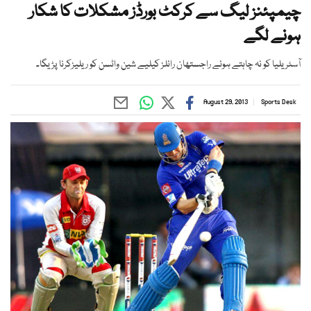
چیمپئنز لیگ سے کرکٹ بورڈز مشکلات کا شکار
ہونے لگے
آسٹریلیا کو نہ چاہتے ہوئے راجستھان رائلز کیلیے شین واٹسن کو ریلیزکرنا پڑیگا۔
August 29, 2013
Sports Desk