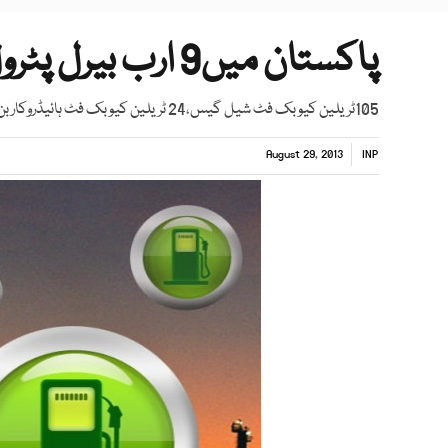
پاکستان میں9 ارب بیرل پٹرول کے ذخائرہیں امریکی کمپنی
105ٹریلین کیوبک فٹ شیل گیس،24 ٹریلین کیوبک فٹ ہائیڈروکاربن کاذخیرہ ہے
August 29, 2013
INP