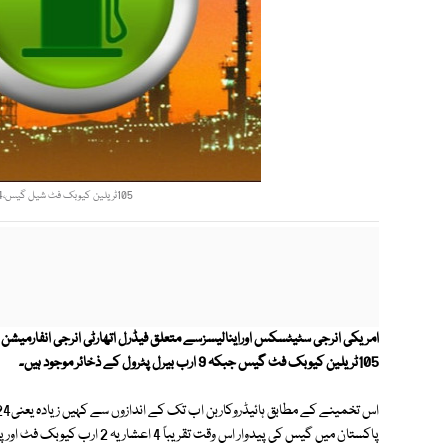
105ٹریلین کیوبک فٹ شیل گیس،24 ٹریلین کیوبک فٹ ہائیڈروکاربن کاذخیرہ ہے. فوٹو: فائل
امریکی انرجی سٹیٹسکس اوراینالیسزسے متعلق فیڈرل اتھارٹی انرجی انفارمی
105ٹریلین کیوبک فٹ گیس جبکہ 9 ارب بیرل پٹرول کے ذخائر موجود ہیں۔
پاکستان میں گیس کی پیدوار اس وقت تقریباً 4 اعشاریہ 2 ارب کیوبک فٹ اور پٹرول کی پیدوار تقریباً 70 ہزار بیرل ہے۔