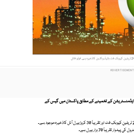
شن ایڈمنسٹریشن کے تخمینے کے مطابق پاکستان میں گیس کے
اس تخمینے کے مطابق ہائیڈروکاربن اب تک کے اندازوں سے کہیں زیادہ یعنی24 ٹریلین کیوبک فٹ اور تقریباً 30 کروڑبیرل آئل کاذخیرہ موجود ہے۔