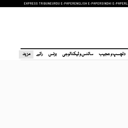
EXPRESS TRIBUNE
URDU E-PAPER
ENGLISH E-PAPER
SINDHI E-PAPER
L
دلچسپ و عجیب
سائنس و ٹیکنالوجی
بزنس
رائے
مزید