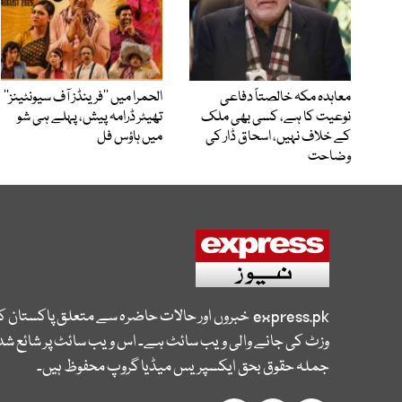
معاہدہ مکہ خالصتاً دفاعی
الحمرا میں ’’فرینڈز آف سیونٹینز‘‘
نوعیت کا ہے، کسی بھی ملک
تھیٹر ڈرامہ پیش، پہلے ہی شو
کے خلاف نہیں، اسحاق ڈار کی
میں ہاؤس فل
وضاحت
express.pk
خبروں اور حالات حاضرہ سے متعلق پاکستان 
وزٹ کی جانے والی ویب سائٹ ہے۔ اس ویب سائٹ پر شائع شدہ
جملہ حقوق بحق ایکسپریس میڈیا گروپ محفوظ ہیں۔