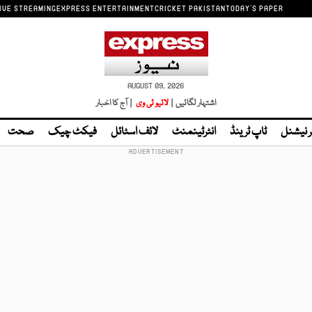
IVE STREAMING
EXPRESS ENTERTAINMENT
CRICKET PAKISTAN
TODAY'S PAPER
AUGUST 09, 2026
اشتہار لگائیں |
لائیو ٹی وی
| آج کا اخبار
ر نیشنل
ٹاپ ٹرینڈ
انٹرٹینمنٹ
لائف اسٹائل
فیکٹ چیک
صحت