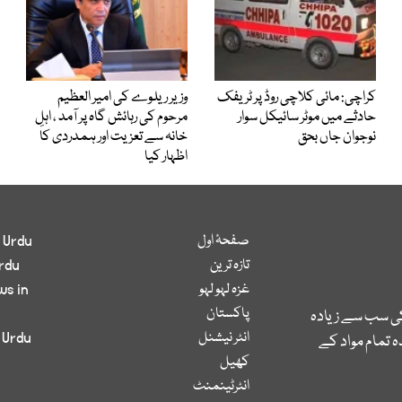
کراچی: مائی کلاچی روڈ پر ٹریفک
وزیر ریلوے کی امیر العظیم
حادثے میں موٹر سائیکل سوار
مرحوم کی رہائش گاہ پر آمد ، اہلِ
نوجوان جاں بحق
خانہ سے تعزیت اور ہمدردی کا
اظہار کیا
صفحۂ اول
 Urdu
تازہ ترین
rdu
غزہ لہو لہو
ws in
پاکستان
کی سب سے زیادہ
انٹر نیشنل
 Urdu
 تمام مواد کے
کھیل
انٹرٹینمنٹ