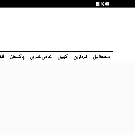
صفحۂ اول
تازہ ترین
کھیل
خاص خبریں
پاکستان
انٹ