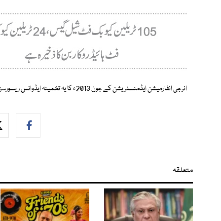
انرجی انفارمیشن ایڈمنسٹریشن کے جون 2013ء کا یہ تخمینہ ایڈوانس ریسورسز انٹرنیشنل کے ایک سروے کی بنیاد پر مرتب کیا گیا تھا۔
متعلقہ